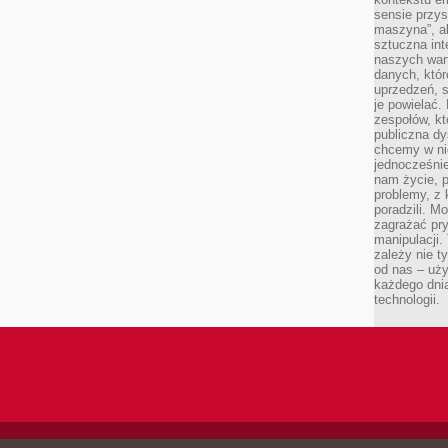
sensie przys
maszyna”, a
sztuczna int
naszych wart
danych, któr
uprzedzeń, s
je powielać.
zespołów, kt
publiczna dy
chcemy w ni
jednocześni
nam życie, 
problemy, z 
poradzili. M
zagrażać pr
manipulacji.
zależy nie ty
od nas – uży
każdego dnia
technologii.