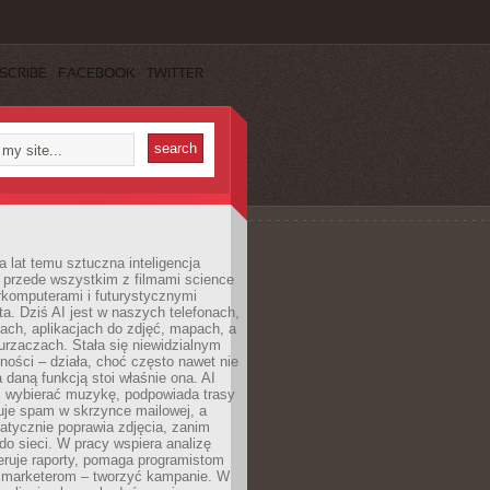
SCRIBE
FACEBOOK
TWITTER
a lat temu sztuczna inteligencja
ę przede wszystkim z filmami science
erkomputerami i futurystycznymi
ta. Dziś AI jest w naszych telefonach,
ach, aplikacjach do zdjęć, mapach, a
rzaczach. Stała się niewidzialnym
ności – działa, choć często nawet nie
 daną funkcją stoi właśnie ona. AI
wybierać muzykę, podpowiada trasy
truje spam w skrzynce mailowej, a
atycznie poprawia zdjęcia, zanim
do sieci. W pracy wspiera analizę
eruje raporty, pomaga programistom
a marketerom – tworzyć kampanie. W