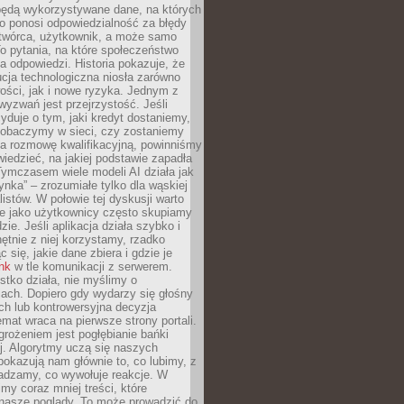
będą wykorzystywane dane, na których
o ponosi odpowiedzialność za błędy
 twórca, użytkownik, a może samo
o pytania, na które społeczeństwo
a odpowiedzi. Historia pokazuje, że
cja technologiczna niosła zarówno
ości, jak i nowe ryzyka. Jednym z
yzwań jest przejrzystość. Jeśli
yduje o tym, jaki kredyt dostaniemy,
 zobaczymy w sieci, czy zostaniemy
na rozmowę kwalifikacyjną, powinniśmy
iedzieć, na jakiej podstawie zapadła
Tymczasem wiele modeli AI działa jak
ynka” – zrozumiałe tylko dla wąskiej
listów. W połowie tej dyskusji warto
e jako użytkownicy często skupiamy
zie. Jeśli aplikacja działa szybko i
chętnie z niej korzystamy, rzadko
 się, jakie dane zbiera i gdzie je
ink
w tle komunikacji z serwerem.
tko działa, nie myślimy o
ach. Dopiero gdy wydarzy się głośny
ch lub kontrowersyjna decyzja
emat wraca na pierwsze strony portali.
rożeniem jest pogłębianie bańki
j. Algorytmy uczą się naszych
i pokazują nam głównie to, co lubimy, z
adzamy, co wywołuje reakcje. W
imy coraz mniej treści, które
 nasze poglądy. To może prowadzić do