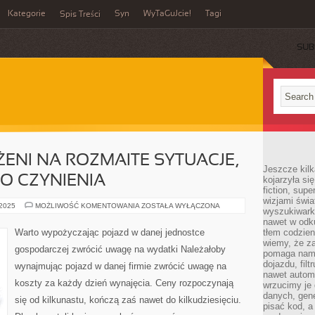
Kategorie
Syn
WyTaGuJcie!
Tagi
Spis Treści
SUB
ŻENI NA ROZMAITE SYTUACJE,
Jeszcze kilk
DO CZYNIENIA
kojarzyła si
fiction, sup
wizjami świa
LUDZIE
 2025
MOŻLIWOŚĆ KOMENTOWANIA
ZOSTAŁA WYŁĄCZONA
wyszukiwark
SĄ
NARAŻENI
nawet w odku
NA
Warto wypożyczając pojazd w danej jednostce
tłem codzien
ROZMAITE
wiemy, że za
SYTUACJE,
gospodarczej zwrócić uwagę na wydatki Należałoby
DZIENNIE
pomaga nam 
MAJĄ
dojazdu, fil
wynajmując pojazd w danej firmie zwrócić uwagę na
DO
nawet autom
CZYNIENIA
koszty za każdy dzień wynajęcia. Ceny rozpoczynają
wrzucimy je 
danych, gen
się od kilkunastu, kończą zaś nawet do kilkudziesięciu.
pisać kod, 