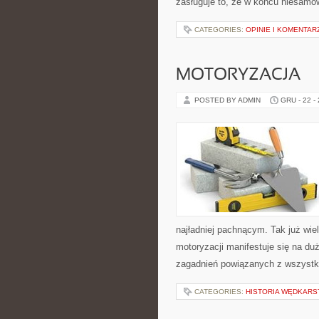
zasługuje to, że w końcu niesamow
CATEGORIES:
OPINIE I KOMENTAR
MOTORYZACJA
POSTED BY ADMIN
GRU - 22 -
najładniej pachnącym. Tak już wi
motoryzacji manifestuje się na duż
zagadnień powiązanych z wszyst
CATEGORIES:
HISTORIA WĘDKAR