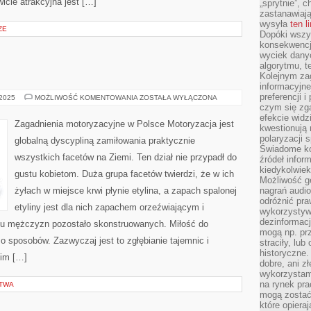
icie atrakcyjna jest […]
„sprytnie”, 
zastanawiając
wysyła
ten l
ZE
Dopóki wszys
konsekwencj
wyciek dany
algorytmu, t
Kolejnym zag
informacyjne
preferencji 
MOTORYZACJA
 2025
MOŻLIWOŚĆ KOMENTOWANIA
ZOSTAŁA WYŁĄCZONA
czym się zg
efekcie widz
Zagadnienia motoryzacyjne w Polsce Motoryzacja jest
kwestionują
polaryzacji 
globalną dyscypliną zamiłowania praktycznie
Świadome ko
wszystkich facetów na Ziemi. Ten dział nie przypadł do
źródeł inform
kiedykolwiek
gustu kobietom. Duża grupa facetów twierdzi, że w ich
Możliwość g
żyłach w miejsce krwi płynie etylina, a zapach spalonej
nagrań audio
odróżnić pra
etyliny jest dla nich zapachem orzeźwiającym i
wykorzystyw
dezinformacj
elu mężczyzn pozostało skonstruowanych. Miłość do
mogą np. pr
o sposobów. Zazwyczaj jest to zgłębianie tajemnic i
straciły, lu
historyczne.
kim […]
dobre, ani zł
wykorzystam
na rynek pra
STWA
mogą zostać
które opiera