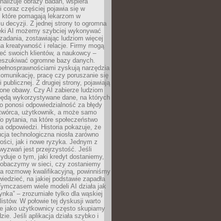
alizuje obrazy badań, wspiera
i coraz częściej pojawia się w
, które pomagają lekarzom w
 decyzji. Z jednej strony to ogromna
ęki AI możemy szybciej wykonywać
zadania, zostawiając ludziom więcej
na kreatywność i relacje. Firmy mogą
ieć swoich klientów, a naukowcy –
zeszukiwać ogromne bazy danych.
pełnosprawnościami zyskują narzędzia
komunikację, pracę czy poruszanie się
 publicznej. Z drugiej strony, pojawiają
one obawy. Czy AI zabierze ludziom
będą wykorzystywane dane, na których
o ponosi odpowiedzialność za błędy
 twórca, użytkownik, a może samo
o pytania, na które społeczeństwo
a odpowiedzi. Historia pokazuje, że
cja technologiczna niosła zarówno
ości, jak i nowe ryzyka. Jednym z
yzwań jest przejrzystość. Jeśli
yduje o tym, jaki kredyt dostaniemy,
 zobaczymy w sieci, czy zostaniemy
na rozmowę kwalifikacyjną, powinniśmy
iedzieć, na jakiej podstawie zapadła
Tymczasem wiele modeli AI działa jak
ynka” – zrozumiałe tylko dla wąskiej
listów. W połowie tej dyskusji warto
e jako użytkownicy często skupiamy
zie. Jeśli aplikacja działa szybko i