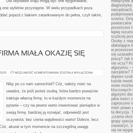
Dla obywateli kraju mogą być one wygórowane,
medycynie an
diagnostykę 
są one wybitnie przystępne. W wielu przypadkach poza
narzędziach
podejmowaniu
ddać pojazd z bakiem zatankowanym do pełna, czyli takim,
szansa. Dzi
powtarzalne 
przestrzeni 
lepiej rozum
szybciej pr
Osoby z nie
ułatwiające 
w przestrzeni
FIRMA MIAŁA OKAZJĘ SIĘ
się uzasadni
pracę? Jak 
się uczy? Kt
algorytmu –
narzędzie? T
CO
 2025
MOŻLIWOŚĆ KOMENTOWANIA
ZOSTAŁA WYŁĄCZONA
ZROBIĆ,
dopiero szuk
ABY
każda rewolu
FIRMA
Niby po co nam samochód? Cóż, należy mieć na
nowe możliw
MIAŁA
OKAZJĘ
kluczowych w
uwadze, że jeśli jesteś osobą, która bardzo poważnie
SIĘ
algorytm dec
ROZWIJAĆ?
traktuje własną firmę, to w każdym momencie na
jakie treści
zaproszeni 
pytanie – czy na pewno warto inwestować pieniądze w
mieć prawo w
ta decyzja. 
swoją firmę, bardziej ją rozwijać, odpowiedź jest
„czarna skrz
oczywista: bez cienia wątpliwości warto! Dobrze, lecz
grupy specja
zauważyć, ż
 Cóż, akurat w tym momencie na szczególną uwagę
się na wygod