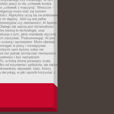
złość pracy to nie „człowiek kontra
le „człowiek z maszyną”. Wreszcie –
eligencja może stać się lustrem
ości. Algorytmy uczą się na podstawie
e im dajemy. Jeśli są one pełne
tereotypów czy nierówności, AI będzie
 Dlatego tak ważna jest różnorodność
óre tworzą te technologie, oraz
skusja o tym, jakie standardy etyczne
ch zaszywać. Podsumowując: AI jest
e szansą i wyzwaniem. Może ułatwiać
pomagać w pracy i rozwiązywać
którymi sami byśmy sobie nie
oże też jednak wzmacniać nierówności,
ywatności i być narzędziem
 To, w którą stronę przeważy szala,
lko od inżynierów i polityków, ale także
tkowników, obywateli, ludzi, którzy
 decydują, w jaki sposób korzystać z