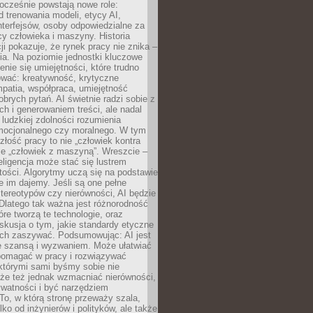
ocześnie powstają nowe role:
od trenowania modeli, etycy AI,
interfejsów, osoby odpowiedzialne za
cy człowieka i maszyny. Historia
cji pokazuje, że rynek pracy nie znika –
ia. Na poziomie jednostki kluczowe
enie się umiejętności, które trudno
wać: kreatywność, krytyczne
patia, współpraca, umiejętność
brych pytań. AI świetnie radzi sobie z
ch i generowaniem treści, ale nadal
o ludzkiej zdolności rozumienia
mocjonalnego czy moralnego. W tym
złość pracy to nie „człowiek kontra
le „człowiek z maszyną”. Wreszcie –
eligencja może stać się lustrem
ości. Algorytmy uczą się na podstawie
e im dajemy. Jeśli są one pełne
tereotypów czy nierówności, AI będzie
 Dlatego tak ważna jest różnorodność
óre tworzą te technologie, oraz
skusja o tym, jakie standardy etyczne
ch zaszywać. Podsumowując: AI jest
e szansą i wyzwaniem. Może ułatwiać
pomagać w pracy i rozwiązywać
którymi sami byśmy sobie nie
oże też jednak wzmacniać nierówności,
ywatności i być narzędziem
 To, w którą stronę przeważy szala,
lko od inżynierów i polityków, ale także