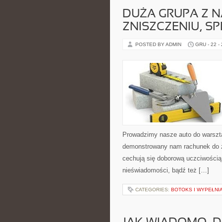
DUŻA GRUPA Z 
ZNISZCZENIU, 
POSTED BY ADMIN
GRU - 22 -
Prowadzimy nasze auto do warsz
demonstrowany nam rachunek do za
cechują się doborową uczciwością 
nieświadomości, bądź też […]
CATEGORIES:
BOTOKS I WYPEŁNI