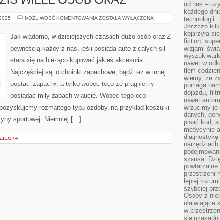
ZIŚ WIELE OSÓB ORAZ
od nas – uży
każdego dnia
JAK
 2025
MOŻLIWOŚĆ KOMENTOWANIA
ZOSTAŁA WYŁĄCZONA
technologii.
WIADOMO,
Jeszcze kilk
DZIŚ
kojarzyła si
WIELE
Jak wiadomo, w dzisiejszych czasach dużo osób oraz Z
OSÓB
fiction, sup
ORAZ
pewnością każdy z nas, jeśli posiada auto z całych sił
wizjami świa
wyszukiwark
stara się na bieżąco kupować jakieś akcesoria.
nawet w odku
tłem codzien
Najczęściej są to choinki zapachowe, bądź też w innej
wiemy, że za
postaci zapachy, a tylko wobec tego że pragniemy
pomaga nam 
dojazdu, fil
posiadać miły zapach w aucie. Wobec tego ocp
nawet autom
 pozyskujemy rozmaitego typu ozdoby, na przykład koszulki
wrzucimy je 
danych, gen
żyny sportowej. Niemniej […]
pisać kod, 
medycynie an
diagnostykę 
DZIECKA
narzędziach
podejmowaniu
szansa. Dzi
powtarzalne 
przestrzeni 
lepiej rozum
szybciej pr
Osoby z nie
ułatwiające 
w przestrzeni
się uzasadni