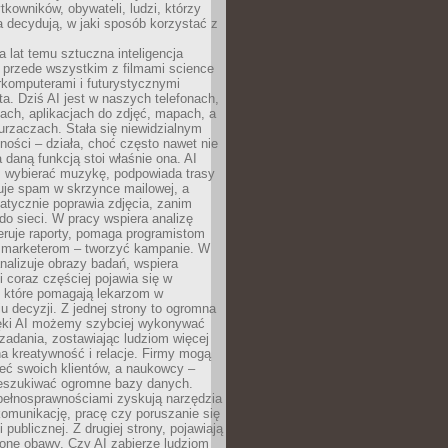
tkowników, obywateli, ludzi, którzy
 decydują, w jaki sposób korzystać z
a lat temu sztuczna inteligencja
ę przede wszystkim z filmami science
erkomputerami i futurystycznymi
ta. Dziś AI jest w naszych telefonach,
ach, aplikacjach do zdjęć, mapach, a
rzaczach. Stała się niewidzialnym
ności – działa, choć często nawet nie
 daną funkcją stoi właśnie ona. AI
wybierać muzykę, podpowiada trasy
truje spam w skrzynce mailowej, a
atycznie poprawia zdjęcia, zanim
do sieci. W pracy wspiera analizę
eruje raporty, pomaga programistom
a marketerom – tworzyć kampanie. W
alizuje obrazy badań, wspiera
i coraz częściej pojawia się w
, które pomagają lekarzom w
 decyzji. Z jednej strony to ogromna
ęki AI możemy szybciej wykonywać
zadania, zostawiając ludziom więcej
na kreatywność i relacje. Firmy mogą
ieć swoich klientów, a naukowcy –
zeszukiwać ogromne bazy danych.
pełnosprawnościami zyskują narzędzia
komunikację, pracę czy poruszanie się
 publicznej. Z drugiej strony, pojawiają
one obawy. Czy AI zabierze ludziom