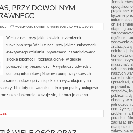
Jednak równ
specjaliści 
NAS, PRZY DOWOLNYM
projektanci 
SPRAWNEGO
łączenie pra
industrializa
on się zmien
DUŻA
 2025
MOŻLIWOŚĆ KOMENTOWANIA
ZOSTAŁA WYŁĄCZONA
staje się ucz
GRUPA
zautomatyzo
Z
NAS,
myślenie, em
Wielu z nas, przy jakimkolwiek uszkodzeniu,
PRZY
zadawania do
DOWOLNYM
funkcjonalnego Wielu z nas, przy jakimś zniszczeniu,
ZNISZCZENIU,
analizą dany
SPRAWNEGO
daleko jej d
efektywnego działania, prywatnego, czterokołowego
kontekstu e
środka lokomocji, rozkłada dłonie, w geście
sensie przys
maszyna”, a
powszechnej bezradności. A wystarczy odwiedzić
sztuczna int
naszych wart
domenę internetową Naprawa pomp wtryskowych.
danych, któr
tatu samochodowego i z niepokojem wyczekujemy na
uprzedzeń, s
je powielać.
płaty. Niestety nie wszelkie istniejące punkty usługowe
zespołów, kt
oraz niejednokrotnie okazuje się, że bazują one na
publiczna dy
chcemy w ni
jednocześni
nam życie, 
problemy, z 
ACZE
poradzili. M
zagrażać pr
manipulacji.
zależy nie ty