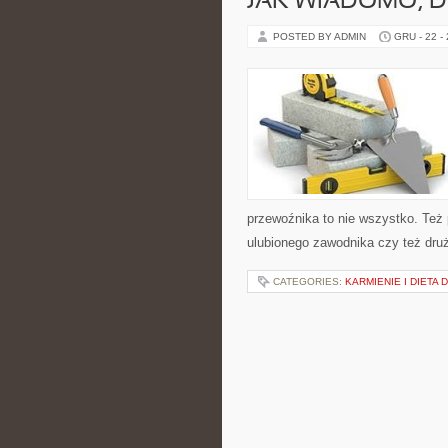
JAK WIADOMO, D
POSTED BY ADMIN
GRU - 22 -
przewoźnika to nie wszystko. Też
ulubionego zawodnika czy też dru
CATEGORIES:
KARMIENIE I DIETA 