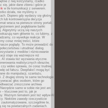
chętnie z niej korzystamy, rzadko
 się, jakie dane zbiera i gdzie je
ink
w tle komunikacji z serwerem.
tko działa, nie myślimy o
ach. Dopiero gdy wydarzy się głośny
ch lub kontrowersyjna decyzja
emat wraca na pierwsze strony portali.
rożeniem jest pogłębianie bańki
j. Algorytmy uczą się naszych
i pokazują nam głównie to, co lubimy, z
adzamy, co wywołuje reakcje. W
imy coraz mniej treści, które
 nasze poglądy. To może prowadzić do
społeczeństwa i utrudniać dialog.
rzystanie z mediów i różnicowanie
acji staje się ważniejsze niż
. AI stawia też wyzwania etyczne.
enerowania realistycznych obrazów,
 czy wideo sprawia, że coraz trudniej
wdę od fałszu. Deepfake’i mogą być
ane do manipulacji, szantażu,
i. Z drugiej strony te same technologie
zywracać głos osobom, które go
b odtwarzać zniszczone archiwa
 Narzędzie samo w sobie nie jest ani
e – kluczowe jest to, jak je
y. Ważnym tematem jest też wpływ AI
cy. Niektóre zawody rzeczywiście
 zautomatyzowane, szczególnie te,
ją się na powtarzalnych zadaniach.