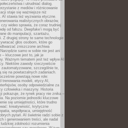
społeczeństwa i utrudniać dialog.
rzystanie z mediów i różnicowanie
acji staje się ważniejsze niż
. AI stawia też wyzwania etyczne.
enerowania realistycznych obrazów,
 czy wideo sprawia, że coraz trudniej
wdę od fałszu. Deepfake’i mogą być
ane do manipulacji, szantażu,
i. Z drugiej strony te same technologie
zywracać głos osobom, które go
b odtwarzać zniszczone archiwa
 Narzędzie samo w sobie nie jest ani
e – kluczowe jest to, jak je
y. Ważnym tematem jest też wpływ AI
cy. Niektóre zawody rzeczywiście
 zautomatyzowane, szczególnie te,
ją się na powtarzalnych zadaniach.
ocześnie powstają nowe role:
od trenowania modeli, etycy AI,
interfejsów, osoby odpowiedzialne za
cy człowieka i maszyny. Historia
cji pokazuje, że rynek pracy nie znika –
ia. Na poziomie jednostki kluczowe
enie się umiejętności, które trudno
wać: kreatywność, krytyczne
patia, współpraca, umiejętność
brych pytań. AI świetnie radzi sobie z
ch i generowaniem treści, ale nadal
o ludzkiej zdolności rozumienia
mocjonalnego czy moralnego. W tym