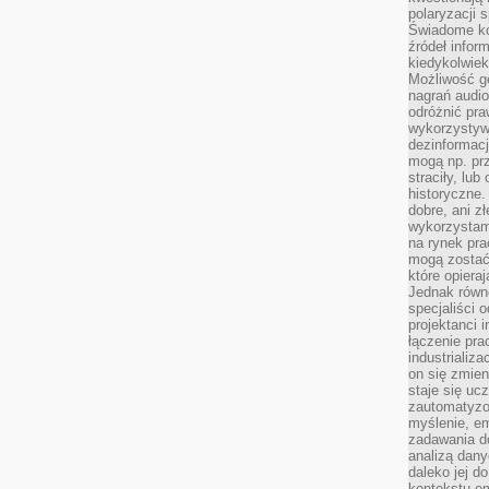
polaryzacji 
Świadome ko
źródeł inform
kiedykolwiek
Możliwość g
nagrań audio
odróżnić pra
wykorzystyw
dezinformacj
mogą np. pr
straciły, lu
historyczne.
dobre, ani zł
wykorzystam
na rynek pra
mogą zostać
które opiera
Jednak równ
specjaliści 
projektanci 
łączenie pra
industrializa
on się zmien
staje się ucz
zautomatyzo
myślenie, em
zadawania do
analizą dany
daleko jej d
kontekstu e