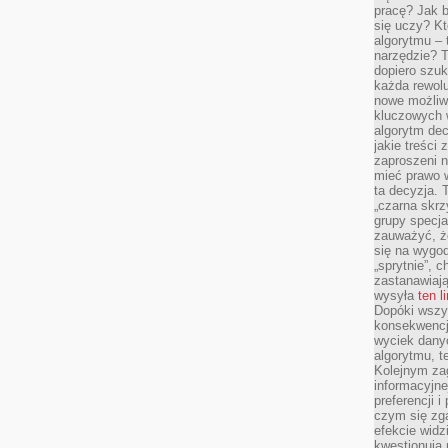
pracę? Jak 
się uczy? Kt
algorytmu –
narzędzie? T
dopiero szuk
każda rewolu
nowe możliw
kluczowych w
algorytm dec
jakie treści
zaproszeni 
mieć prawo w
ta decyzja. 
„czarna skrz
grupy specja
zauważyć, ż
się na wygod
„sprytnie”, 
zastanawiając
wysyła
ten l
Dopóki wszys
konsekwencj
wyciek dany
algorytmu, t
Kolejnym zag
informacyjne
preferencji 
czym się zg
efekcie widz
kwestionują