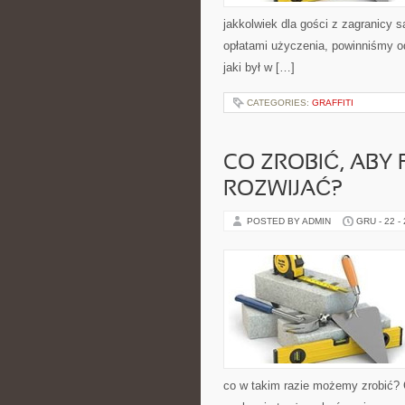
jakkolwiek dla gości z zagranicy 
opłatami użyczenia, powinniśmy o
jaki był w […]
CATEGORIES:
GRAFFITI
CO ZROBIĆ, ABY 
ROZWIJAĆ?
POSTED BY ADMIN
GRU - 22 -
co w takim razie możemy zrobić?