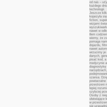
od nas – uży
każdego dnia
technologii.
Jeszcze kilk
kojarzyła si
fiction, sup
wizjami świa
wyszukiwark
nawet w odku
tłem codzien
wiemy, że za
pomaga nam 
dojazdu, fil
nawet autom
wrzucimy je 
danych, gen
pisać kod, 
medycynie an
diagnostykę 
narzędziach
podejmowaniu
szansa. Dzi
powtarzalne 
przestrzeni 
lepiej rozum
szybciej pr
Osoby z nie
ułatwiające 
w przestrzeni
się uzasadni