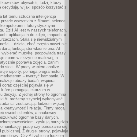
tkowników, obywateli, ludzi, którzy
 decydują, w jaki sposób korzystać z
a lat temu sztuczna inteligencja
ę przede wszystkim z filmami science
erkomputerami i futurystycznymi
ta. Dziś AI jest w naszych telefonach,
ach, aplikacjach do zdjęć, mapach, a
rzaczach. Stała się niewidzialnym
ności – działa, choć często nawet nie
 daną funkcją stoi właśnie ona. AI
wybierać muzykę, podpowiada trasy
truje spam w skrzynce mailowej, a
atycznie poprawia zdjęcia, zanim
do sieci. W pracy wspiera analizę
eruje raporty, pomaga programistom
a marketerom – tworzyć kampanie. W
alizuje obrazy badań, wspiera
i coraz częściej pojawia się w
, które pomagają lekarzom w
 decyzji. Z jednej strony to ogromna
ęki AI możemy szybciej wykonywać
zadania, zostawiając ludziom więcej
na kreatywność i relacje. Firmy mogą
ieć swoich klientów, a naukowcy –
zeszukiwać ogromne bazy danych.
pełnosprawnościami zyskują narzędzia
komunikację, pracę czy poruszanie się
 publicznej. Z drugiej strony, pojawiają
one obawy. Czy AI zabierze ludziom