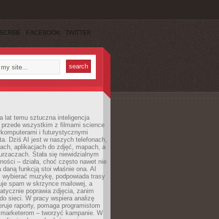
SCRIBE
FACEBOOK
TWITTER
a lat temu sztuczna inteligencja
ę przede wszystkim z filmami science
erkomputerami i futurystycznymi
ta. Dziś AI jest w naszych telefonach,
ach, aplikacjach do zdjęć, mapach, a
rzaczach. Stała się niewidzialnym
ności – działa, choć często nawet nie
 daną funkcją stoi właśnie ona. AI
wybierać muzykę, podpowiada trasy
truje spam w skrzynce mailowej, a
atycznie poprawia zdjęcia, zanim
do sieci. W pracy wspiera analizę
eruje raporty, pomaga programistom
a marketerom – tworzyć kampanie. W