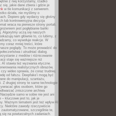
chętnie z niej korzystamy, rzadko
 się, jakie dane zbiera i gdzie je
ink
w tle komunikacji z serwerem.
tko działa, nie myślimy o
ach. Dopiero gdy wydarzy się głośny
ch lub kontrowersyjna decyzja
emat wraca na pierwsze strony portali.
rożeniem jest pogłębianie bańki
j. Algorytmy uczą się naszych
i pokazują nam głównie to, co lubimy, z
adzamy, co wywołuje reakcje. W
imy coraz mniej treści, które
 nasze poglądy. To może prowadzić do
społeczeństwa i utrudniać dialog.
rzystanie z mediów i różnicowanie
acji staje się ważniejsze niż
. AI stawia też wyzwania etyczne.
enerowania realistycznych obrazów,
 czy wideo sprawia, że coraz trudniej
wdę od fałszu. Deepfake’i mogą być
ane do manipulacji, szantażu,
i. Z drugiej strony te same technologie
zywracać głos osobom, które go
b odtwarzać zniszczone archiwa
 Narzędzie samo w sobie nie jest ani
e – kluczowe jest to, jak je
y. Ważnym tematem jest też wpływ AI
cy. Niektóre zawody rzeczywiście
 zautomatyzowane, szczególnie te,
ją się na powtarzalnych zadaniach.