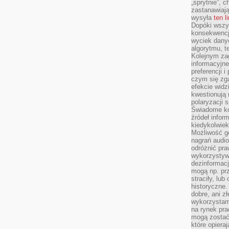
„sprytnie”, 
zastanawiając
wysyła
ten l
Dopóki wszys
konsekwencj
wyciek dany
algorytmu, t
Kolejnym zag
informacyjne
preferencji 
czym się zg
efekcie widz
kwestionują
polaryzacji 
Świadome ko
źródeł inform
kiedykolwiek
Możliwość g
nagrań audio
odróżnić pra
wykorzystyw
dezinformacj
mogą np. pr
straciły, lu
historyczne.
dobre, ani zł
wykorzystam
na rynek pra
mogą zostać
które opiera