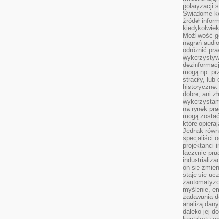
polaryzacji 
Świadome ko
źródeł inform
kiedykolwiek
Możliwość g
nagrań audio
odróżnić pra
wykorzystyw
dezinformacj
mogą np. pr
straciły, lu
historyczne.
dobre, ani zł
wykorzystam
na rynek pra
mogą zostać
które opiera
Jednak równ
specjaliści 
projektanci 
łączenie pra
industrializa
on się zmien
staje się ucz
zautomatyzo
myślenie, em
zadawania do
analizą dany
daleko jej d
kontekstu e