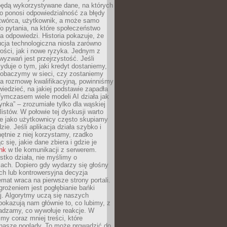
będą wykorzystywane dane, na których
o ponosi odpowiedzialność za błędy
 twórca, użytkownik, a może samo
o pytania, na które społeczeństwo
a odpowiedzi. Historia pokazuje, że
cja technologiczna niosła zarówno
ości, jak i nowe ryzyka. Jednym z
yzwań jest przejrzystość. Jeśli
yduje o tym, jaki kredyt dostaniemy,
 zobaczymy w sieci, czy zostaniemy
na rozmowę kwalifikacyjną, powinniśmy
iedzieć, na jakiej podstawie zapadła
Tymczasem wiele modeli AI działa jak
ynka” – zrozumiałe tylko dla wąskiej
listów. W połowie tej dyskusji warto
e jako użytkownicy często skupiamy
zie. Jeśli aplikacja działa szybko i
chętnie z niej korzystamy, rzadko
 się, jakie dane zbiera i gdzie je
ink
w tle komunikacji z serwerem.
tko działa, nie myślimy o
ach. Dopiero gdy wydarzy się głośny
ch lub kontrowersyjna decyzja
emat wraca na pierwsze strony portali.
rożeniem jest pogłębianie bańki
j. Algorytmy uczą się naszych
i pokazują nam głównie to, co lubimy, z
adzamy, co wywołuje reakcje. W
imy coraz mniej treści, które
 nasze poglądy. To może prowadzić do