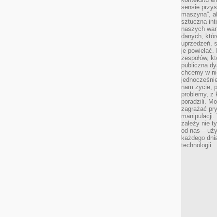
sensie przys
maszyna”, a
sztuczna int
naszych wart
danych, któr
uprzedzeń, s
je powielać.
zespołów, kt
publiczna dy
chcemy w ni
jednocześni
nam życie, 
problemy, z 
poradzili. M
zagrażać pr
manipulacji.
zależy nie ty
od nas – uży
każdego dnia
technologii.