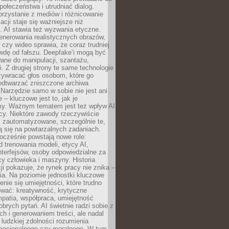
społeczeństwa i utrudniać dialog.
rzystanie z mediów i różnicowanie
acji staje się ważniejsze niż
. AI stawia też wyzwania etyczne.
enerowania realistycznych obrazów,
 czy wideo sprawia, że coraz trudniej
wdę od fałszu. Deepfake’i mogą być
ane do manipulacji, szantażu,
i. Z drugiej strony te same technologie
zywracać głos osobom, które go
b odtwarzać zniszczone archiwa
 Narzędzie samo w sobie nie jest ani
e – kluczowe jest to, jak je
y. Ważnym tematem jest też wpływ AI
cy. Niektóre zawody rzeczywiście
 zautomatyzowane, szczególnie te,
ją się na powtarzalnych zadaniach.
ocześnie powstają nowe role:
od trenowania modeli, etycy AI,
interfejsów, osoby odpowiedzialne za
cy człowieka i maszyny. Historia
cji pokazuje, że rynek pracy nie znika –
ia. Na poziomie jednostki kluczowe
enie się umiejętności, które trudno
wać: kreatywność, krytyczne
patia, współpraca, umiejętność
brych pytań. AI świetnie radzi sobie z
ch i generowaniem treści, ale nadal
o ludzkiej zdolności rozumienia
mocjonalnego czy moralnego. W tym