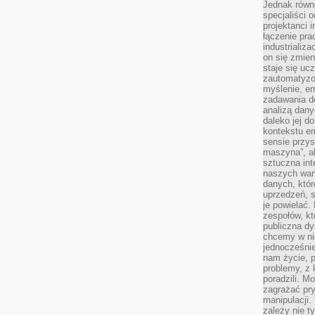
Jednak równ
specjaliści 
projektanci 
łączenie pra
industrializa
on się zmien
staje się ucz
zautomatyzo
myślenie, em
zadawania do
analizą dany
daleko jej d
kontekstu e
sensie przys
maszyna”, a
sztuczna int
naszych wart
danych, któr
uprzedzeń, s
je powielać.
zespołów, kt
publiczna dy
chcemy w ni
jednocześni
nam życie, 
problemy, z 
poradzili. M
zagrażać pr
manipulacji.
zależy nie ty