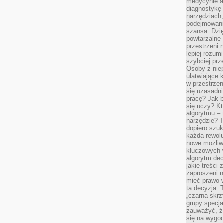
medycynie an
diagnostykę 
narzędziach
podejmowaniu
szansa. Dzi
powtarzalne 
przestrzeni 
lepiej rozum
szybciej pr
Osoby z nie
ułatwiające 
w przestrzeni
się uzasadni
pracę? Jak 
się uczy? Kt
algorytmu –
narzędzie? T
dopiero szuk
każda rewolu
nowe możliw
kluczowych w
algorytm dec
jakie treści
zaproszeni 
mieć prawo w
ta decyzja. 
„czarna skrz
grupy specja
zauważyć, ż
się na wygod