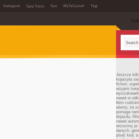
Kategorie
Syn
WyTaGuJcie!
Tagi
Spis Treści
SUB
Jeszcze kilk
kojarzyła si
fiction, sup
wizjami świa
wyszukiwark
nawet w odku
tłem codzien
wiemy, że za
pomaga nam 
dojazdu, fil
nawet autom
wrzucimy je 
danych, gen
pisać kod, 