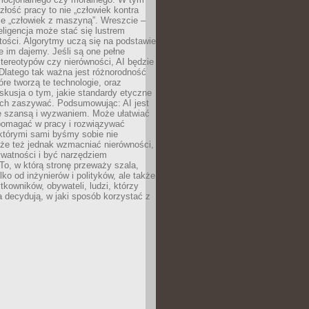
złość pracy to nie „człowiek kontra
le „człowiek z maszyną”. Wreszcie –
eligencja może stać się lustrem
ości. Algorytmy uczą się na podstawie
e im dajemy. Jeśli są one pełne
tereotypów czy nierówności, AI będzie
 Dlatego tak ważna jest różnorodność
óre tworzą te technologie, oraz
skusja o tym, jakie standardy etyczne
ch zaszywać. Podsumowując: AI jest
e szansą i wyzwaniem. Może ułatwiać
pomagać w pracy i rozwiązywać
którymi sami byśmy sobie nie
oże też jednak wzmacniać nierówności,
ywatności i być narzędziem
 To, w którą stronę przeważy szala,
lko od inżynierów i polityków, ale także
tkowników, obywateli, ludzi, którzy
 decydują, w jaki sposób korzystać z