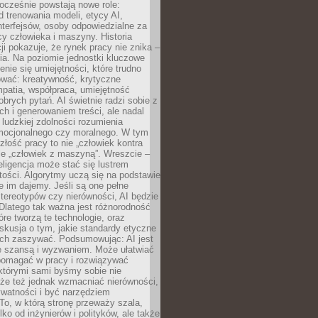
ocześnie powstają nowe role:
od trenowania modeli, etycy AI,
interfejsów, osoby odpowiedzialne za
cy człowieka i maszyny. Historia
cji pokazuje, że rynek pracy nie znika –
ia. Na poziomie jednostki kluczowe
enie się umiejętności, które trudno
wać: kreatywność, krytyczne
patia, współpraca, umiejętność
brych pytań. AI świetnie radzi sobie z
ch i generowaniem treści, ale nadal
o ludzkiej zdolności rozumienia
mocjonalnego czy moralnego. W tym
złość pracy to nie „człowiek kontra
le „człowiek z maszyną”. Wreszcie –
eligencja może stać się lustrem
ości. Algorytmy uczą się na podstawie
e im dajemy. Jeśli są one pełne
tereotypów czy nierówności, AI będzie
 Dlatego tak ważna jest różnorodność
óre tworzą te technologie, oraz
skusja o tym, jakie standardy etyczne
ch zaszywać. Podsumowując: AI jest
e szansą i wyzwaniem. Może ułatwiać
pomagać w pracy i rozwiązywać
którymi sami byśmy sobie nie
oże też jednak wzmacniać nierówności,
ywatności i być narzędziem
 To, w którą stronę przeważy szala,
lko od inżynierów i polityków, ale także