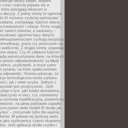
alizuje obrazy badań, wspiera
i coraz częściej pojawia się w
, które pomagają lekarzom w
 decyzji. Z jednej strony to ogromna
ęki AI możemy szybciej wykonywać
zadania, zostawiając ludziom więcej
na kreatywność i relacje. Firmy mogą
ieć swoich klientów, a naukowcy –
zeszukiwać ogromne bazy danych.
pełnosprawnościami zyskują narzędzia
komunikację, pracę czy poruszanie się
 publicznej. Z drugiej strony, pojawiają
one obawy. Czy AI zabierze ludziom
będą wykorzystywane dane, na których
o ponosi odpowiedzialność za błędy
 twórca, użytkownik, a może samo
o pytania, na które społeczeństwo
a odpowiedzi. Historia pokazuje, że
cja technologiczna niosła zarówno
ości, jak i nowe ryzyka. Jednym z
yzwań jest przejrzystość. Jeśli
yduje o tym, jaki kredyt dostaniemy,
 zobaczymy w sieci, czy zostaniemy
na rozmowę kwalifikacyjną, powinniśmy
iedzieć, na jakiej podstawie zapadła
Tymczasem wiele modeli AI działa jak
ynka” – zrozumiałe tylko dla wąskiej
listów. W połowie tej dyskusji warto
e jako użytkownicy często skupiamy
zie. Jeśli aplikacja działa szybko i