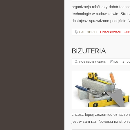
organizacja robót czy dobór techn
technologie w budownictwie. Stron
dostajesz sprawdzone podejście.
CATEGORIES:
FINANSOWANIE ZAK
BIŻUTERIA
POSTED BY ADMIN
LUT - 1 - 2
chcesz lepiej zrozumieć oznaczeni
jest w sam raz. Nowości na stronie 