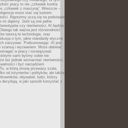
złość pracy to nie „człowiek kontra
le „człowiek z maszyną”. Wreszcie –
eligencja może stać się lustrem
ości. Algorytmy uczą się na podstawie
e im dajemy. Jeśli są one pełne
tereotypów czy nierówności, AI będzie
 Dlatego tak ważna jest różnorodność
óre tworzą te technologie, oraz
skusja o tym, jakie standardy etyczne
ch zaszywać. Podsumowując: AI jest
e szansą i wyzwaniem. Może ułatwiać
pomagać w pracy i rozwiązywać
którymi sami byśmy sobie nie
oże też jednak wzmacniać nierówności,
ywatności i być narzędziem
 To, w którą stronę przeważy szala,
lko od inżynierów i polityków, ale także
tkowników, obywateli, ludzi, którzy
 decydują, w jaki sposób korzystać z