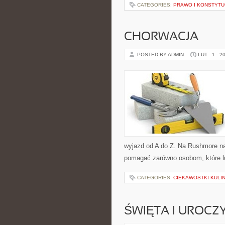
CATEGORIES:
PRAWO I KONSTYTU
CHORWACJA
POSTED BY ADMIN
LUT - 1 - 2
wyjazd od A do Z. Na Rushmore naj
pomagać zarówno osobom, które lu
CATEGORIES:
CIEKAWOSTKI KULI
ŚWIĘTA I UROCZY