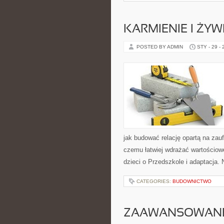
KARMIENIE I ŻYW
POSTED BY ADMIN
STY - 29 -
jak budować relację opartą na zauf
czemu łatwiej wdrażać wartościow
dzieci o Przedszkole i adaptacja. 
CATEGORIES:
BUDOWNICTWO
ZAAWANSOWANE 