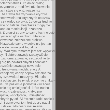
społeczeństwa i utrudniać dialog.
rzystanie z mediów i różnicowanie
acji staje się ważniejsze niż
. AI stawia też wyzwania etyczne.
enerowania realistycznych obrazów,
 czy wideo sprawia, że coraz trudniej
wdę od fałszu. Deepfake’i mogą być
ane do manipulacji, szantażu,
i. Z drugiej strony te same technologie
zywracać głos osobom, które go
b odtwarzać zniszczone archiwa
 Narzędzie samo w sobie nie jest ani
e – kluczowe jest to, jak je
y. Ważnym tematem jest też wpływ AI
cy. Niektóre zawody rzeczywiście
 zautomatyzowane, szczególnie te,
ją się na powtarzalnych zadaniach.
ocześnie powstają nowe role:
od trenowania modeli, etycy AI,
interfejsów, osoby odpowiedzialne za
cy człowieka i maszyny. Historia
cji pokazuje, że rynek pracy nie znika –
ia. Na poziomie jednostki kluczowe
enie się umiejętności, które trudno
wać: kreatywność, krytyczne
patia, współpraca, umiejętność
brych pytań. AI świetnie radzi sobie z
ch i generowaniem treści, ale nadal
o ludzkiej zdolności rozumienia
mocjonalnego czy moralnego. W tym