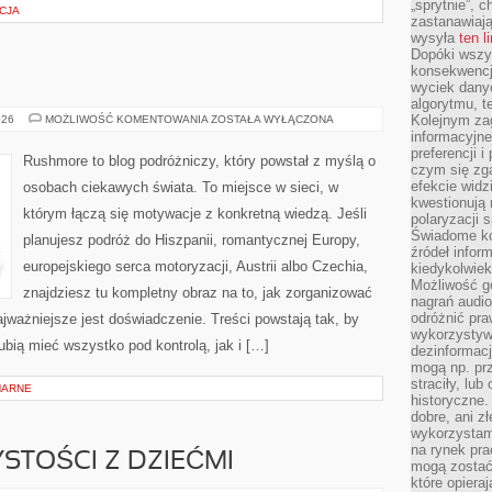
„sprytnie”, 
CJA
zastanawiając
wysyła
ten l
Dopóki wszys
konsekwencj
wyciek dany
algorytmu, t
CHORWACJA
Kolejnym zag
026
MOŻLIWOŚĆ KOMENTOWANIA
ZOSTAŁA WYŁĄCZONA
informacyjne
preferencji 
Rushmore to blog podróżniczy, który powstał z myślą o
czym się zg
efekcie widz
osobach ciekawych świata. To miejsce w sieci, w
kwestionują
którym łączą się motywacje z konkretną wiedzą. Jeśli
polaryzacji 
Świadome ko
planujesz podróż do Hiszpanii, romantycznej Europy,
źródeł inform
europejskiego serca motoryzacji, Austrii albo Czechia,
kiedykolwiek
Możliwość g
znajdziesz tu kompletny obraz na to, jak zorganizować
nagrań audio
odróżnić pra
ważniejsze jest doświadczenie. Treści powstają tak, by
wykorzystyw
bią mieć wszystko pod kontrolą, jak i […]
dezinformacj
mogą np. pr
straciły, lu
NARNE
historyczne.
dobre, ani zł
wykorzystam
na rynek pra
STOŚCI Z DZIEĆMI
mogą zostać
które opiera