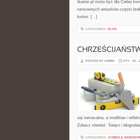
Ikarion.pl może być dla Ciebie ko
sensownych wniosków często braku
końmi. […]
CATEGORIES:
BLOG
CHRZEŚCIJAŃSTW
POSTED BY ADMIN
STY - 30 -
się namacalna, a modlitwa i reflek
Zobacz również: Święci i błogosław
CATEGORIES:
SYMBOLE NARODO