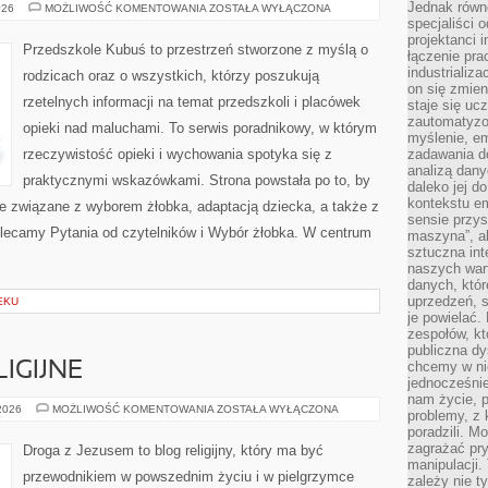
Jednak równ
ŚWIĘTA
026
MOŻLIWOŚĆ KOMENTOWANIA
ZOSTAŁA WYŁĄCZONA
I
specjaliści 
UROCZYSTOŚCI
projektanci 
Z
Przedszkole Kubuś to przestrzeń stworzone z myślą o
łączenie pra
DZIEĆMI
industrializa
rodzicach oraz o wszystkich, którzy poszukują
on się zmien
rzetelnych informacji na temat przedszkoli i placówek
staje się ucz
zautomatyzo
opieki nad maluchami. To serwis poradnikowy, w którym
myślenie, em
rzeczywistość opieki i wychowania spotyka się z
zadawania do
analizą dany
praktycznymi wskazówkami. Strona powstała po to, by
daleko jej d
kontekstu e
cie związane z wyborem żłobka, adaptacją dziecka, a także z
sensie przys
olecamy Pytania od czytelników i Wybór żłobka. W centrum
maszyna”, a
sztuczna int
naszych wart
danych, któr
uprzedzeń, s
EKU
je powielać.
zespołów, kt
publiczna dy
chcemy w ni
IGIJNE
jednocześni
nam życie, 
NOWE
 2026
MOŻLIWOŚĆ KOMENTOWANIA
ZOSTAŁA WYŁĄCZONA
problemy, z 
RUCHY
poradzili. M
RELIGIJNE
zagrażać pr
Droga z Jezusem to blog religijny, który ma być
manipulacji.
przewodnikiem w powszednim życiu i w pielgrzymce
zależy nie ty