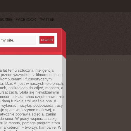
SCRIBE
FACEBOOK
TWITTER
a lat temu sztuczna inteligencja
ę przede wszystkim z filmami science
erkomputerami i futurystycznymi
ta. Dziś AI jest w naszych telefonach,
ach, aplikacjach do zdjęć, mapach, a
rzaczach. Stała się niewidzialnym
ności – działa, choć często nawet nie
 daną funkcją stoi właśnie ona. AI
wybierać muzykę, podpowiada trasy
truje spam w skrzynce mailowej, a
atycznie poprawia zdjęcia, zanim
do sieci. W pracy wspiera analizę
eruje raporty, pomaga programistom
a marketerom – tworzyć kampanie. W