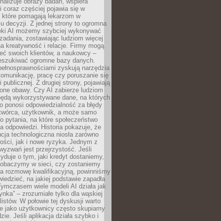
alizuje obrazy badań, wspiera
i coraz częściej pojawia się w
, które pomagają lekarzom w
 decyzji. Z jednej strony to ogromna
ęki AI możemy szybciej wykonywać
zadania, zostawiając ludziom więcej
na kreatywność i relacje. Firmy mogą
ieć swoich klientów, a naukowcy –
zeszukiwać ogromne bazy danych.
pełnosprawnościami zyskują narzędzia
komunikację, pracę czy poruszanie się
 publicznej. Z drugiej strony, pojawiają
one obawy. Czy AI zabierze ludziom
będą wykorzystywane dane, na których
o ponosi odpowiedzialność za błędy
 twórca, użytkownik, a może samo
o pytania, na które społeczeństwo
a odpowiedzi. Historia pokazuje, że
cja technologiczna niosła zarówno
ości, jak i nowe ryzyka. Jednym z
yzwań jest przejrzystość. Jeśli
yduje o tym, jaki kredyt dostaniemy,
 zobaczymy w sieci, czy zostaniemy
na rozmowę kwalifikacyjną, powinniśmy
iedzieć, na jakiej podstawie zapadła
Tymczasem wiele modeli AI działa jak
ynka” – zrozumiałe tylko dla wąskiej
listów. W połowie tej dyskusji warto
e jako użytkownicy często skupiamy
zie. Jeśli aplikacja działa szybko i