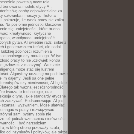
ocześnie powstają nowe role:
od trenowania modeli, etycy AI,
interfejsów, osoby odpowiedzialne za
cy człowieka i maszyny. Historia
cji pokazuje, że rynek pracy nie znika –
ia. Na poziomie jednostki kluczowe
enie się umiejętności, które trudno
wać: kreatywność, krytyczne
patia, współpraca, umiejętność
brych pytań. AI świetnie radzi sobie z
ch i generowaniem treści, ale nadal
o ludzkiej zdolności rozumienia
mocjonalnego czy moralnego. W tym
złość pracy to nie „człowiek kontra
le „człowiek z maszyną”. Wreszcie –
eligencja może stać się lustrem
ości. Algorytmy uczą się na podstawie
e im dajemy. Jeśli są one pełne
tereotypów czy nierówności, AI będzie
 Dlatego tak ważna jest różnorodność
óre tworzą te technologie, oraz
skusja o tym, jakie standardy etyczne
ch zaszywać. Podsumowując: AI jest
e szansą i wyzwaniem. Może ułatwiać
pomagać w pracy i rozwiązywać
którymi sami byśmy sobie nie
oże też jednak wzmacniać nierówności,
ywatności i być narzędziem
 To, w którą stronę przeważy szala,
lko od inżynierów i polityków, ale także