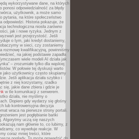
będą wykorzystywane dane, na których
o ponosi odpowiedzialność za błędy
 twórca, użytkownik, a może samo
o pytania, na które społeczeństwo
a odpowiedzi. Historia pokazuje, że
cja technologiczna niosła zarówno
ości, jak i nowe ryzyka. Jednym z
yzwań jest przejrzystość. Jeśli
yduje o tym, jaki kredyt dostaniemy,
 zobaczymy w sieci, czy zostaniemy
na rozmowę kwalifikacyjną, powinniśmy
iedzieć, na jakiej podstawie zapadła
Tymczasem wiele modeli AI działa jak
ynka” – zrozumiałe tylko dla wąskiej
listów. W połowie tej dyskusji warto
e jako użytkownicy często skupiamy
zie. Jeśli aplikacja działa szybko i
chętnie z niej korzystamy, rzadko
 się, jakie dane zbiera i gdzie je
ink
w tle komunikacji z serwerem.
tko działa, nie myślimy o
ach. Dopiero gdy wydarzy się głośny
ch lub kontrowersyjna decyzja
emat wraca na pierwsze strony portali.
rożeniem jest pogłębianie bańki
j. Algorytmy uczą się naszych
i pokazują nam głównie to, co lubimy, z
adzamy, co wywołuje reakcje. W
imy coraz mniej treści, które
 nasze poglądy. To może prowadzić do