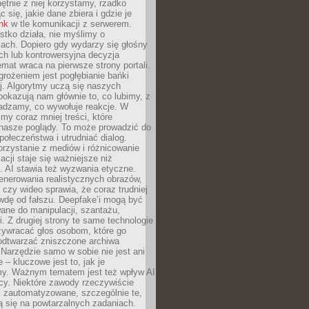
chętnie z niej korzystamy, rzadko
 się, jakie dane zbiera i gdzie je
ink
w tle komunikacji z serwerem.
tko działa, nie myślimy o
ach. Dopiero gdy wydarzy się głośny
ch lub kontrowersyjna decyzja
emat wraca na pierwsze strony portali.
rożeniem jest pogłębianie bańki
j. Algorytmy uczą się naszych
i pokazują nam głównie to, co lubimy, z
adzamy, co wywołuje reakcje. W
imy coraz mniej treści, które
 nasze poglądy. To może prowadzić do
społeczeństwa i utrudniać dialog.
rzystanie z mediów i różnicowanie
acji staje się ważniejsze niż
. AI stawia też wyzwania etyczne.
enerowania realistycznych obrazów,
 czy wideo sprawia, że coraz trudniej
wdę od fałszu. Deepfake’i mogą być
ane do manipulacji, szantażu,
i. Z drugiej strony te same technologie
zywracać głos osobom, które go
b odtwarzać zniszczone archiwa
 Narzędzie samo w sobie nie jest ani
e – kluczowe jest to, jak je
y. Ważnym tematem jest też wpływ AI
cy. Niektóre zawody rzeczywiście
 zautomatyzowane, szczególnie te,
ją się na powtarzalnych zadaniach.