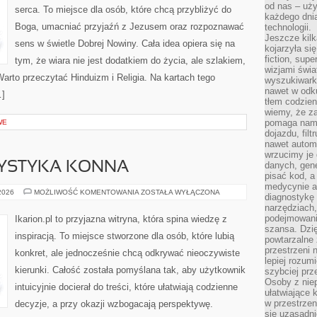
od nas – uży
serca. To miejsce dla osób, które chcą przybliżyć do
każdego dnia
Boga, umacniać przyjaźń z Jezusem oraz rozpoznawać
technologii.
Jeszcze kilk
sens w świetle Dobrej Nowiny. Cała idea opiera się na
kojarzyła si
fiction, sup
tym, że wiara nie jest dodatkiem do życia, ale szlakiem,
wizjami świa
Warto przeczytać Hinduizm i Religia. Na kartach tego
wyszukiwark
nawet w odku
…]
tłem codzien
wiemy, że za
pomaga nam 
WE
dojazdu, fil
nawet autom
wrzucimy je 
RYSTYKA KONNA
danych, gen
pisać kod, 
medycynie an
REKREACJA
 2026
MOŻLIWOŚĆ KOMENTOWANIA
ZOSTAŁA WYŁĄCZONA
diagnostykę 
I
narzędziach
TURYSTYKA
KONNA
podejmowaniu
Ikarion.pl to przyjazna witryna, która spina wiedzę z
szansa. Dzi
inspiracją. To miejsce stworzone dla osób, które lubią
powtarzalne 
przestrzeni 
konkret, ale jednocześnie chcą odkrywać nieoczywiste
lepiej rozum
kierunki. Całość została pomyślana tak, aby użytkownik
szybciej pr
Osoby z nie
intuicyjnie docierał do treści, które ułatwiają codzienne
ułatwiające 
w przestrzeni
decyzje, a przy okazji wzbogacają perspektywę.
się uzasadni