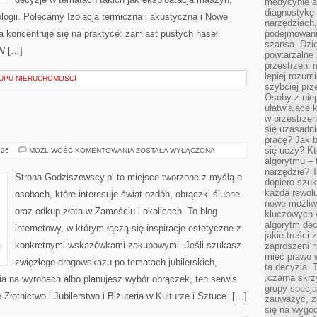
medycynie an
diagnostykę 
ologii. Polecamy Izolacja termiczna i akustyczna i Nowe
narzędziach
a koncentruje się na praktyce: zamiast pustych haseł
podejmowaniu
szansa. Dzi
 W […]
powtarzalne 
przestrzeni 
lepiej rozum
UPU NIERUCHOMOŚCI
szybciej pr
Osoby z nie
ułatwiające 
w przestrzeni
się uzasadni
pracę? Jak 
się uczy? Kt
BIŻUTERIA
026
MOŻLIWOŚĆ KOMENTOWANIA
ZOSTAŁA WYŁĄCZONA
algorytmu –
narzędzie? T
Strona Godziszewscy.pl to miejsce tworzone z myślą o
dopiero szuk
każda rewolu
osobach, które interesuje świat ozdób, obrączki ślubne
nowe możliw
oraz odkup złota w Zamościu i okolicach. To blog
kluczowych w
algorytm dec
internetowy, w którym łączą się inspiracje estetyczne z
jakie treści
konkretnymi wskazówkami zakupowymi. Jeśli szukasz
zaproszeni 
mieć prawo w
zwięzłego drogowskazu po tematach jubilerskich,
ta decyzja. 
„czarna skrz
a na wyrobach albo planujesz wybór obrączek, ten serwis
grupy specja
Złotnictwo i Jubilerstwo i Biżuteria w Kulturze i Sztuce. […]
zauważyć, ż
się na wygod