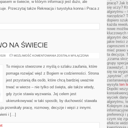
mpasem w świecie, w którym informacji jest dużo, ale
pracę? Jak 
się uczy? Kt
je. Przeczytaj także Rekreacja i turystyka konna i Praca z
algorytmu –
narzędzie? T
dopiero szuk
każda rewolu
nowe możliw
kluczowych w
algorytm dec
jakie treści
O NA ŚWIECIE
zaproszeni 
mieć prawo w
ta decyzja. 
CHRZEŚCIJAŃSTWO
 2026
MOŻLIWOŚĆ KOMENTOWANIA
ZOSTAŁA WYŁĄCZONA
„czarna skrz
NA
ŚWIECIE
grupy specja
To miejsce stworzone z myślą o szlaku zaufania, które
zauważyć, ż
się na wygod
pomaga rozwijać więź z Bogiem w codzienności. Strona
„sprytnie”, 
jest przystanią dla osób, które chcą bardziej uważnie
zastanawiając
wysyła
ten l
trwać w wierze – nie tylko od święta, ale także wtedy,
Dopóki wszys
konsekwencj
gdy życie stawia wyzwania. Jej celem jest
wyciek dany
ukierunkowywać w taki sposób, by duchowość stawała
algorytmu, t
Kolejnym zag
sja przenikały pracę, rozmowy, decyzje i więzi z innymi.
informacyjne
ieni i […]
preferencji 
czym się zg
efekcie widz
WE
kwestionują