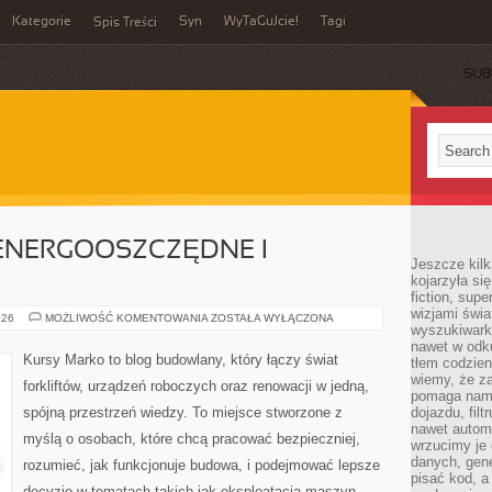
Kategorie
Syn
WyTaGuJcie!
Tagi
Spis Treści
SUB
NERGOOSZCZĘDNE I
Jeszcze kilk
kojarzyła si
fiction, sup
wizjami świa
BUDOWNICTWO
026
MOŻLIWOŚĆ KOMENTOWANIA
ZOSTAŁA WYŁĄCZONA
wyszukiwark
ENERGOOSZCZĘDNE
I
nawet w odku
PASYWNE
Kursy Marko to blog budowlany, który łączy świat
tłem codzien
wiemy, że za
forkliftów, urządzeń roboczych oraz renowacji w jedną,
pomaga nam 
spójną przestrzeń wiedzy. To miejsce stworzone z
dojazdu, fil
nawet autom
myślą o osobach, które chcą pracować bezpieczniej,
wrzucimy je 
danych, gen
rozumieć, jak funkcjonuje budowa, i podejmować lepsze
pisać kod, 
decyzje w tematach takich jak eksploatacja maszyn,