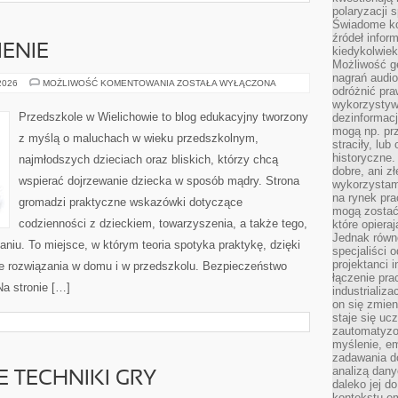
polaryzacji 
Świadome ko
źródeł inform
IENIE
kiedykolwiek
Możliwość g
nagrań audio
KARMIENIE
 2026
MOŻLIWOŚĆ KOMENTOWANIA
ZOSTAŁA WYŁĄCZONA
odróżnić pra
I
ŻYWIENIE
wykorzystyw
Przedszkole w Wielichowie to blog edukacyjny tworzony
dezinformacj
mogą np. pr
z myślą o maluchach w wieku przedszkolnym,
straciły, lu
historyczne.
najmłodszych dzieciach oraz bliskich, którzy chcą
dobre, ani zł
wspierać dojrzewanie dziecka w sposób mądry. Strona
wykorzystam
na rynek pra
gromadzi praktyczne wskazówki dotyczące
mogą zostać
codzienności z dzieckiem, towarzyszenia, a także tego,
które opiera
Jednak równ
aniu. To miejsce, w którym teoria spotyka praktykę, dzięki
specjaliści 
projektanci 
e rozwiązania w domu i w przedszkolu. Bezpieczeństwo
łączenie pra
Na stronie […]
industrializa
on się zmien
staje się ucz
zautomatyzo
myślenie, em
zadawania do
analizą dany
TECHNIKI GRY
daleko jej d
kontekstu e