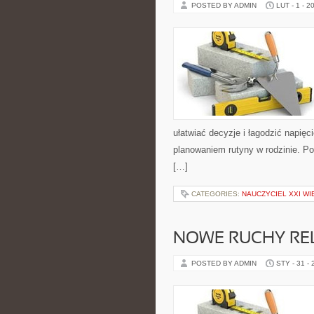
POSTED BY ADMIN
LUT - 1 - 2
ułatwiać decyzje i łagodzić napię
planowaniem rutyny w rodzinie. P
[…]
CATEGORIES:
NAUCZYCIEL XXI WI
NOWE RUCHY REL
POSTED BY ADMIN
STY - 31 -