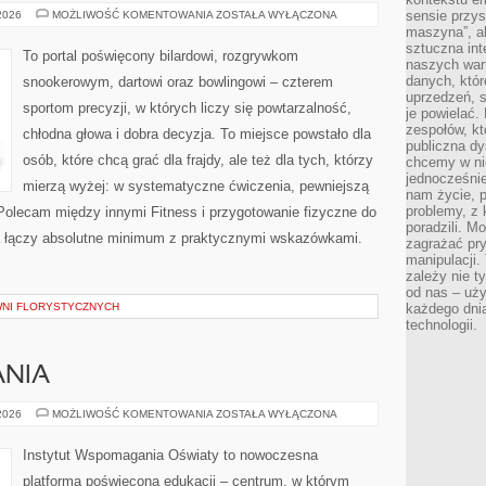
ZAAWANSOWANE
sensie przys
 2026
MOŻLIWOŚĆ KOMENTOWANIA
ZOSTAŁA WYŁĄCZONA
TECHNIKI
maszyna”, a
GRY
sztuczna int
To portal poświęcony bilardowi, rozgrywkom
naszych wart
danych, któr
snookerowym, dartowi oraz bowlingowi – czterem
uprzedzeń, s
sportom precyzji, w których liczy się powtarzalność,
je powielać.
zespołów, kt
chłodna głowa i dobra decyzja. To miejsce powstało dla
publiczna dy
osób, które chcą grać dla frajdy, ale też dla tych, którzy
chcemy w ni
jednocześni
mierzą wyżej: w systematyczne ćwiczenia, pewniejszą
nam życie, 
problemy, z 
. Polecam między innymi Fitness i przygotowanie fizyczne do
poradzili. M
rona łączy absolutne minimum z praktycznymi wskazówkami.
zagrażać pr
manipulacji.
zależy nie ty
od nas – uży
WNI FLORYSTYCZNYCH
każdego dnia
technologii.
NIA
METODY
 2026
MOŻLIWOŚĆ KOMENTOWANIA
ZOSTAŁA WYŁĄCZONA
NAUCZANIA
Instytut Wspomagania Oświaty to nowoczesna
platforma poświęcona edukacji – centrum, w którym