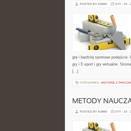
POSTED BY ADMIN
STY - 29 -
grę i bardziej sportowe podejście
gry i E-sport i gry wirtualne. St
[…]
CATEGORIES:
HISTORIE Z PRACO
METODY NAUCZA
POSTED BY ADMIN
STY - 29 -