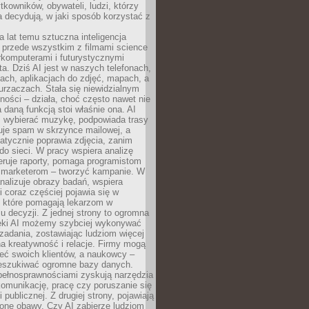
tkowników, obywateli, ludzi, którzy
 decydują, w jaki sposób korzystać z
a lat temu sztuczna inteligencja
ę przede wszystkim z filmami science
erkomputerami i futurystycznymi
ta. Dziś AI jest w naszych telefonach,
ach, aplikacjach do zdjęć, mapach, a
rzaczach. Stała się niewidzialnym
ności – działa, choć często nawet nie
 daną funkcją stoi właśnie ona. AI
wybierać muzykę, podpowiada trasy
truje spam w skrzynce mailowej, a
atycznie poprawia zdjęcia, zanim
do sieci. W pracy wspiera analizę
eruje raporty, pomaga programistom
a marketerom – tworzyć kampanie. W
alizuje obrazy badań, wspiera
i coraz częściej pojawia się w
, które pomagają lekarzom w
 decyzji. Z jednej strony to ogromna
ęki AI możemy szybciej wykonywać
zadania, zostawiając ludziom więcej
na kreatywność i relacje. Firmy mogą
ieć swoich klientów, a naukowcy –
zeszukiwać ogromne bazy danych.
pełnosprawnościami zyskują narzędzia
komunikację, pracę czy poruszanie się
 publicznej. Z drugiej strony, pojawiają
one obawy. Czy AI zabierze ludziom