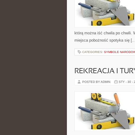
którą można iść chwila po chwili. 
miejsca pobożność spotyka się [
CATEGORIES:
SYMBOLE NARODO
REKREACJA I TU
POSTED BY ADMIN
STY - 30 -