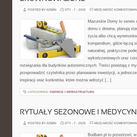
POSTED BY ADMIN
STY - 7 - 2026
MOŻLIWOŚĆ KOMENTOWAN
Mazurskie Domy to serwis d
domu z drewna, planują sta
życia albo chcą wyremontow
kompendium, gdzie łączą si
naturalnej, praktyczne pode
wykończeniowych oraz cora
rozwiązania dla budynków autonomicznych. Treści powstają z myś
przeprowadzić czytelnika przez planowanie inwestycji, a jednocz
inspiracji oraz konkretów, które można wdrożyć […]
CATEGORIES:
DWORCE I INFRASTRUKTURA
RYTUAŁY SEZONOWE I MEDYCYN
POSTED BY ADMIN
STY - 7 - 2026
MOŻLIWOŚĆ KOMENTOWAN
Bodbam.pl to przestrzeń, w k