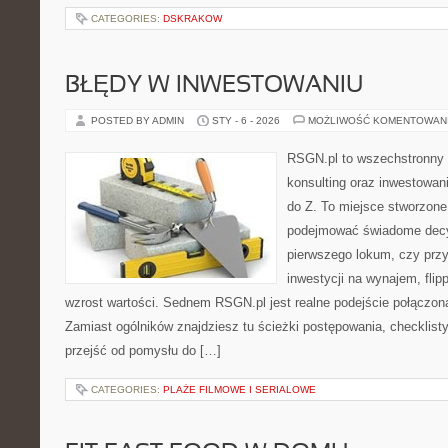
CATEGORIES:
DSKRAKOW
BŁĘDY W INWESTOWANIU
POSTED BY ADMIN
STY - 6 - 2026
MOŻLIWOŚĆ KOMENTOWAN
RSGN.pl to wszechstronny s
konsulting oraz inwestowan
do Z. To miejsce stworzone
podejmować świadome decyz
pierwszego lokum, czy przy
inwestycji na wynajem, flip
wzrost wartości. Sednem RSGN.pl jest realne podejście połączon
Zamiast ogólników znajdziesz tu ścieżki postępowania, checklist
przejść od pomysłu do […]
CATEGORIES:
PLAŻE FILMOWE I SERIALOWE