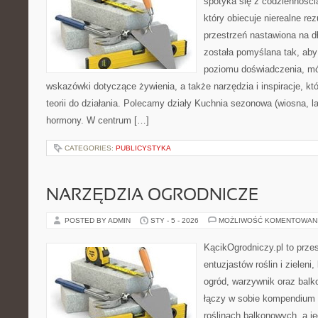
spotyka się z codziennością
który obiecuje nierealne rez
przestrzeń nastawiona na d
została pomyślana tak, aby
poziomu doświadczenia, mó
wskazówki dotyczące żywienia, a także narzędzia i inspiracje, kt
teorii do działania. Polecamy działy Kuchnia sezonowa (wiosna, lat
hormony. W centrum […]
CATEGORIES:
PUBLICYSTYKA
NARZĘDZIA OGRODNICZE
POSTED BY ADMIN
STY - 5 - 2026
MOŻLIWOŚĆ KOMENTOWAN
KącikOgrodniczy.pl to prze
entuzjastów roślin i zieleni
ogród, warzywnik oraz balk
łączy w sobie kompendium 
roślinach balkonowych, a je