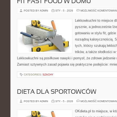
FIT FAST FOOD W DOMU
POSTED BY ADMIN
STY - 5 - 2026
MOŻLIWOŚĆ KOMENTOWAN
Lekkowkuchni to miejsce dl
pysznie, a jednocześnie lżej
gotowaniu w stylu fit, gdzie
rozsądną kalorycznością. S
tych, którzy szukają lekki
trików, a także słodkości w 
Lekkowkuchni są posiłkowe nawyki i pomysł, że zdrowe jedzenie
Zamiast sztywnych zasad pojawia się praktyczne podejście: mniej
CATEGORIES:
SZACHY
DIETA DLA SPORTOWCÓW
POSTED BY ADMIN
STY - 5 - 2026
MOŻLIWOŚĆ KOMENTOWAN
OKdieta.pl to miejsce, w k