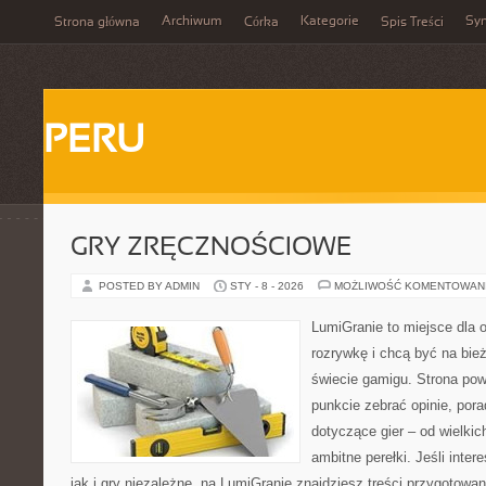
Archiwum
Kategorie
Sy
Strona główna
Córka
Spis Treści
PERU
GRY ZRĘCZNOŚCIOWE
POSTED BY ADMIN
STY - 8 - 2026
MOŻLIWOŚĆ KOMENTOWAN
LumiGranie to miejsce dla 
rozrywkę i chcą być na bież
świecie gamigu. Strona pow
punkcie zebrać opinie, pora
dotyczące gier – od wielkic
ambitne perełki. Jeśli inte
jak i gry niezależne, na LumiGranie znajdziesz treści przygotowa