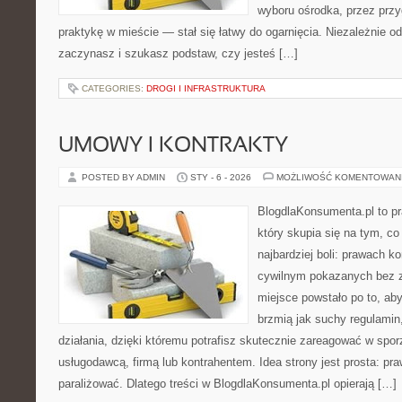
wyboru ośrodka, przez przyg
praktykę w mieście — stał się łatwy do ogarnięcia. Niezależnie od
zaczynasz i szukasz podstaw, czy jesteś […]
CATEGORIES:
DROGI I INFRASTRUKTURA
UMOWY I KONTRAKTY
POSTED BY ADMIN
STY - 6 - 2026
MOŻLIWOŚĆ KOMENTOWAN
BlogdlaKonsumenta.pl to pr
który skupia się na tym, c
najbardziej boli: prawach 
cywilnym pokazanych bez z
miejsce powstało po to, aby
brzmią jak suchy regulami
działania, dzięki któremu potrafisz skutecznie zareagować w spo
usługodawcą, firmą lub kontrahentem. Idea strony jest prosta: pra
paraliżować. Dlatego treści w BlogdlaKonsumenta.pl opierają […]