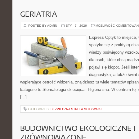
GERIATRIA
POSTED BY ADMIN
STY - 7 - 2026
MOŻLIWOŚĆ KOMENTOWAN
Express Optyk to miejsce, 
spotyka się z praktyką dni
wiedzy poświęcony wzrokowi
dla osób, które chcą mądrz
pojawi się kłopot. Jeśli int
diagnostyka, a także świat
wspierające ostrość widzenia, znajdziesz tu wiele tematów opisa
kategorie to Stomatologia dziecięca i Higiena snu. W centrum tej s
[…]
CATEGORIES:
BEZPIECZNA STREFA MOTYWACJI
BUDOWNICTWO EKOLOGICZNE I
ZRÓWNOWAŻONE