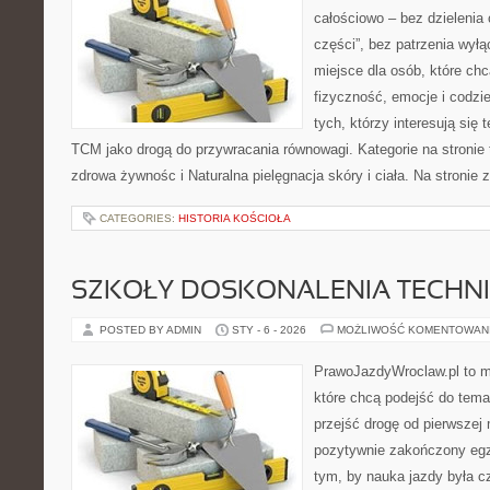
całościowo – bez dzielenia 
części”, bez patrzenia wył
miejsce dla osób, które chc
fizyczność, emocje i codzi
tych, którzy interesują się 
TCM jako drogą do przywracania równowagi. Kategorie na stronie 
zdrowa żywnośc i Naturalna pielęgnacja skóry i ciała. Na stronie z
CATEGORIES:
HISTORIA KOŚCIOŁA
SZKOŁY DOSKONALENIA TECHNI
POSTED BY ADMIN
STY - 6 - 2026
MOŻLIWOŚĆ KOMENTOWAN
PrawoJazdyWroclaw.pl to m
które chcą podejść do tema
przejść drogę od pierwszej 
pozytywnie zakończony egz
tym, by nauka jazdy była c