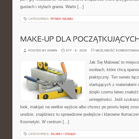
gustach i stylach grania. Warto […]
CATEGORIES:
RYNEK NAJMU
MAKE-UP DLA POCZĄTKUJĄCYC
POSTED BY ADMIN
STY - 8 - 2026
MOŻLIWOŚĆ KOMENTOWAN
Jak Się Malować to miejsc
osobach, które chcą opan
praktyczny. Ten serwis łąc
startujących z materiałami
dzięki czemu łatwo znaleźć
umiejętności. Jeśli szukas
look, makijaż na wielkie wyjście albo chcesz po prostu lepiej zroz
urodzie, znajdziesz tu sprawdzone podejście i klarowne tłumacze
Kosmetyki. W centrum […]
CATEGORIES:
SILNIKI I OSIĄGI