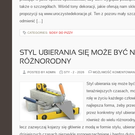
także o szczegółach. Wśród tony dekoracji, jakie oferują nam sk
propozycji są www.uroczystedekoracje.pl. Ten z pozoru mały szcze
odmienić […]
CATEGORIES:
SOSY DO PIZZY
STYL UBIERANIA SIĘ MOŻE BYĆ 
RÓŻNORODNY
POSTED BY ADMIN
STY - 2 - 2026
MOŻLIWOŚĆ KOMENTOWAN
Styl ubierania się może by
teraźniejszych czasach, m
rolę w życiu każdego człowi
najlepsza forma, żeby prz
przez konkretny styl ubiera
również do wielu różnorodn
lecz zazwyczaj kojarzy się głównie z modą w formie stylu, ubierani
dzisiejszych czasach niezwykle rozpowszechniane i bardzo dużo