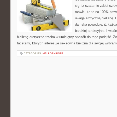
się, iż szata nie zdobi czł
mówić, że to na 100% pra
uwagę erotyczną bieliznę. P
damska powoduje, iż każda
bardziej atrakcyjnie. I wła
bieliznę erotyczną trzeba w umiejętny sposób do tego podejść. Z
facetami, których interesuje seksowna bielizna dla swojej wybran
CATEGORIES:
MALI GENIUSZE