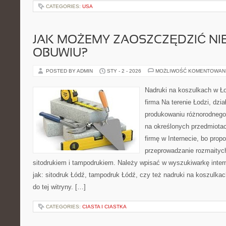
CATEGORIES:
USA
JAK MOŻEMY ZAOSZCZĘDZIĆ NI
OBUWIU?
POSTED BY ADMIN
STY - 2 - 2026
MOŻLIWOŚĆ KOMENTOWAN
Nadruki na koszulkach w Ł
firma Na terenie Łodzi, dzia
produkowaniu różnorodnego
na określonych przedmiotach
firmę w Internecie, bo prop
przeprowadzanie rozmaityc
sitodrukiem i tampodrukiem. Należy wpisać w wyszukiwarkę intern
jak: sitodruk Łódź, tampodruk Łódź, czy też nadruki na koszulkach
do tej witryny. […]
CATEGORIES:
CIASTA I CIASTKA