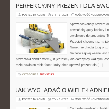
PERFEKCYJNY PREZENT DLA SWO
POSTED BY ADMIN
STY - 2 - 2026
MOŻLIWOŚĆ KOMENTOWAN
Spraw doskonały prezent dla
pewnością łączy kobiety i
uwielbienie do prezentów. 
Przecież chcemy raz na jak
Nawet nie chodzi tutaj o to,
Najzwyczajniej ważne jest t
prezentowi dobrze wiemy, iż jesteśmy dla darczyńcy ważnymi os
razie powinien robić facet, który chce sprawić prezent dla […]
CATEGORIES:
TURYSTYKA
JAK WYGLĄDAĆ O WIELE ŁADNIE
POSTED BY ADMIN
STY - 2 - 2026
MOŻLIWOŚĆ KOMENTOWAN
Co trzeba wiedzieć o bieli