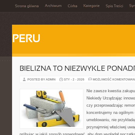
Archiwum
Kategorie
Sy
Strona główna
Córka
Spis Treści
PERU
BIELIZNA TO NIEZWYKLE PONAD
POSTED BY ADMIN
STY - 2 - 2026
MOŻLIWOŚĆ KOMENTOWAN
Nie zawsze kwestia zakupu 
Niekiedy Urządzając innow
czy przeprowadzając remon
koncentrujemy na ogólnym 
umeblowaniu, nie przykłada
przynajmniej właściwej uwag
próbując w jakiś sposób spowodować, aby dom wyglądał począt