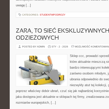
uwagę […]
CATEGORIES:
STUDENTWPODROZY
ZARA, TO SIEĆ EKSKLUZYWNYC
ODZIEŻOWYCH
POSTED BY ADMIN
STY - 2 - 2026
MOŻLIWOŚĆ KOMENTOWAN
Sklep ccc, prowadzi sprzed
które aktualnie mieszczą s
bardzo interesującymi kolek
zarówno osobom młodym, ja
ubrania odpowiednio do swo
niezwykły atut tej kolekcj
poprzez właściwy dobór ubrań, czuć się jak najbardziej korzystnie.
jaka dostępna jest aktualnie w sklepach tej firmy, zrealizowana 
rozmiarów europejskich, […]