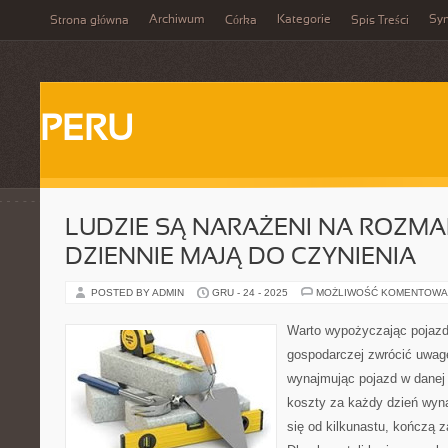
Archiwum
Kategorie
Sy
Strona główna
Córka
Spis Treści
PERU
LUDZIE SĄ NARAŻENI NA ROZMAI
DZIENNIE MAJĄ DO CZYNIENIA
POSTED BY ADMIN
GRU - 24 - 2025
MOŻLIWOŚĆ KOMENTOWA
Warto wypożyczając pojazd
gospodarczej zwrócić uwag
wynajmując pojazd w danej 
koszty za każdy dzień wyn
się od kilkunastu, kończą z