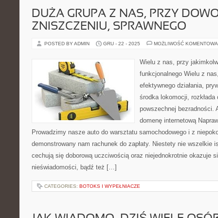
DUŻA GRUPA Z NAS, PRZY DOW
ZNISZCZENIU, SPRAWNEGO
POSTED BY ADMIN
GRU - 22 - 2025
MOŻLIWOŚĆ KOMENTOWA
Wielu z nas, przy jakimkol
funkcjonalnego Wielu z nas
efektywnego działania, pry
środka lokomocji, rozkłada 
powszechnej bezradności. 
domenę internetową Napra
Prowadzimy nasze auto do warsztatu samochodowego i z niepo
demonstrowany nam rachunek do zapłaty. Niestety nie wszelkie i
cechują się doborową uczciwością oraz niejednokrotnie okazuje s
nieświadomości, bądź też […]
CATEGORIES:
BOTOKS I WYPEŁNIACZE