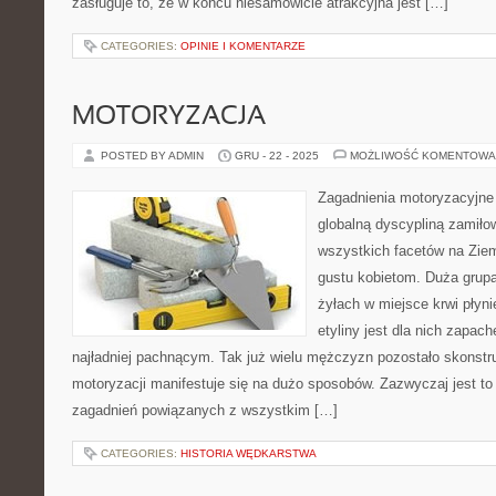
zasługuje to, że w końcu niesamowicie atrakcyjna jest […]
CATEGORIES:
OPINIE I KOMENTARZE
MOTORYZACJA
POSTED BY ADMIN
GRU - 22 - 2025
MOŻLIWOŚĆ KOMENTOWA
Zagadnienia motoryzacyjne
globalną dyscypliną zamiło
wszystkich facetów na Ziemi
gustu kobietom. Duża grupa 
żyłach w miejsce krwi płyni
etyliny jest dla nich zapac
najładniej pachnącym. Tak już wielu mężczyzn pozostało skonst
motoryzacji manifestuje się na dużo sposobów. Zazwyczaj jest to 
zagadnień powiązanych z wszystkim […]
CATEGORIES:
HISTORIA WĘDKARSTWA