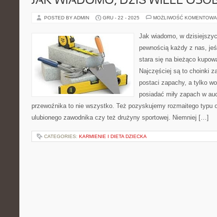
JAK WIADOMO, DZIŚ WIELE OSÓ
POSTED BY ADMIN
GRU - 22 - 2025
MOŻLIWOŚĆ KOMENTOWA
Jak wiadomo, w dzisiejszy
pewnością każdy z nas, jeśl
stara się na bieżąco kupowa
Najczęściej są to choinki z
postaci zapachy, a tylko w
posiadać miły zapach w au
przewoźnika to nie wszystko. Też pozyskujemy rozmaitego typu o
ulubionego zawodnika czy też drużyny sportowej. Niemniej […]
CATEGORIES:
KARMIENIE I DIETA DZIECKA