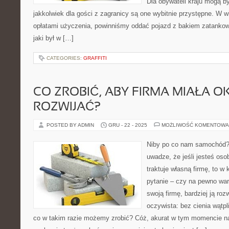
Dla obywateli kraju mogą 
jakkolwiek dla gości z zagranicy są one wybitnie przystępne. W 
opłatami użyczenia, powinniśmy oddać pojazd z bakiem zatankow
jaki był w […]
CATEGORIES:
GRAFFITI
CO ZROBIĆ, ABY FIRMA MIAŁA OK
ROZWIJAĆ?
POSTED BY ADMIN
GRU - 22 - 2025
MOŻLIWOŚĆ KOMENTOWA
Niby po co nam samochód?
uwadze, że jeśli jesteś oso
traktuje własną firmę, to 
pytanie – czy na pewno war
swoją firmę, bardziej ją roz
oczywista: bez cienia wątpl
co w takim razie możemy zrobić? Cóż, akurat w tym momencie 