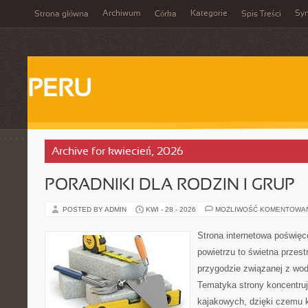
Archiwum
Kategorie
Sy
Strona główna
Córka
Spis Treści
PERU
Archive for kwiecień, 2026
PORADNIKI DLA RODZIN I GRUP
POSTED BY ADMIN
KWI - 28 - 2026
MOŻLIWOŚĆ KOMENTOWA
Strona internetowa poświęc
powietrzu to świetna przest
przygodzie związanej z wod
Tematyka strony koncentru
kajakowych, dzięki czemu