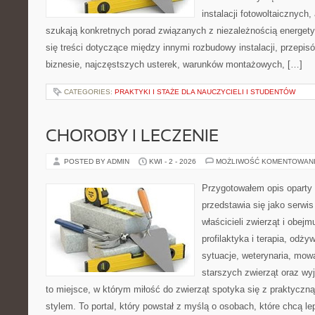
instalacji fotowoltaicznych,
szukają konkretnych porad związanych z niezależnością energety
się treści dotyczące między innymi rozbudowy instalacji, przepi
biznesie, najczęstszych usterek, warunków montażowych, […]
CATEGORIES:
PRAKTYKI I STAŻE DLA NAUCZYCIELI I STUDENTÓW
CHOROBY I LECZENIE
POSTED BY ADMIN
KWI - 2 - 2026
MOŻLIWOŚĆ KOMENTOWAN
Przygotowałem opis oparty 
przedstawia się jako serwis 
właścicieli zwierząt i obejm
profilaktyka i terapia, odży
sytuacje, weterynaria, mowa
starszych zwierząt oraz wy
to miejsce, w którym miłość do zwierząt spotyka się z praktycz
stylem. To portal, który powstał z myślą o osobach, które chcą le