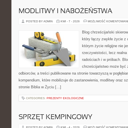
MODLITWY I NABOŻEŃSTWA
POSTED BY ADMIN
KWI - 7 - 2026
MOŻLIWOŚĆ KOMENTOWAN
Blog chrześcijański skiero
który łączy zwykłe życie z
którym życie religijne nie j
rzeczywistości, lecz realna
radościach i w próbach. Blo
chrześcijaństwo może być 
odbiorców, a treści publikowane na stronie towarzyszą w pogłębian
kompendium, które mobilizuje do zastanowienia, modlitwy oraz s
stronie Biblia w Życiu […]
CATEGORIES:
PREZENTY EKOLOGICZNE
SPRZĘT KEMPINGOWY
POSTED BY ADMIN
KWI - 4 - 2026
MOŻLIWOŚĆ KOMENTOWAN