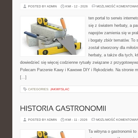
POSTED BY ADMIN
KWI - 12 - 2026
MOŻLIWOŚĆ KOMENTOWA
ten portal to serwis interne
się z światem herbaty, a p
napojów zamienia się w pra
i bogaty zbiór tematów. To 
został stworzony dla miłośn
herbaty, a także dla tych, 
dowiedzieć się więcej codzienne rytuały związane z przygotowyw
Polecam Parzenie Kawy i Kawowe DIY i Rękodzieło. Na stronie 
[…]
CATEGORIES:
JAKWYSLAC
HISTORIA GASTRONOMII
POSTED BY ADMIN
KWI - 11 - 2026
MOŻLIWOŚĆ KOMENTOWA
Ta witryna o gastronomii t