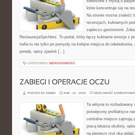
stworzone z myślą o pasjon
które koncentruje się na re
Na stronie można znaleźć tr
recenzjach, kulinarnych po
zapleczu gastronomii. Zoba
RestauracjaSpichlerz. To portal, który łączy kulinarne emocje z p
trafia tu nie tylko po pomysły na kolejne miejsca do odwiedzenia, 
porady, opisy zjawisk […]
CATEGORIES:
NIERUCHOMOŚCI
ZABIEGI I OPERACJE OCZU
POSTED BY ADMIN
KWI - 10 - 2026
MOŻLIWOŚĆ KOMENTOWA
Ta witryna to rozbudowany 
poświęcony profilaktyce na
centralne miejsce zajmują 
pracą lekarza okulisty, opt
na pierwszy rzut oka widać,