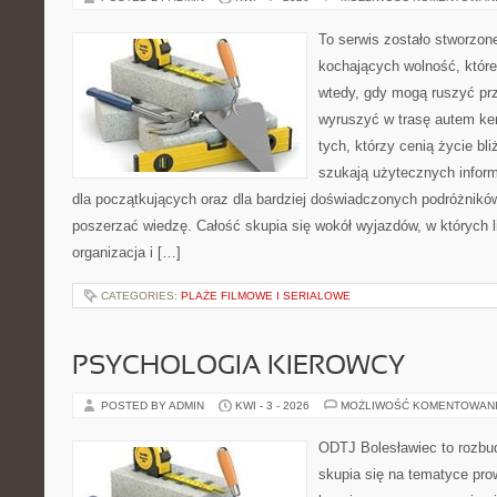
To serwis zostało stworzon
kochających wolność, które 
wtedy, gdy mogą ruszyć prz
wyruszyć w trasę autem ke
tych, którzy cenią życie bli
szukają użytecznych informa
dla początkujących oraz dla bardziej doświadczonych podróżników
poszerzać wiedzę. Całość skupia się wokół wyjazdów, w których l
organizacja i […]
CATEGORIES:
PLAŻE FILMOWE I SERIALOWE
PSYCHOLOGIA KIEROWCY
POSTED BY ADMIN
KWI - 3 - 2026
MOŻLIWOŚĆ KOMENTOWAN
ODTJ Bolesławiec to rozbud
skupia się na tematyce pro