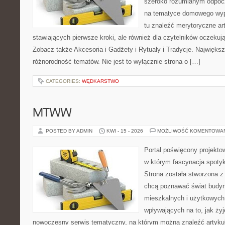
szeroko rozumianym odpocz
na tematyce domowego wyp
tu znaleźć merytoryczne ar
stawiających pierwsze kroki, ale również dla czytelników oczeku
Zobacz także Akcesoria i Gadżety i Rytuały i Tradycje. Największą 
różnorodność tematów. Nie jest to wyłącznie strona o […]
CATEGORIES:
WĘDKARSTWO
MTWW
POSTED BY ADMIN
KWI - 15 - 2026
MOŻLIWOŚĆ KOMENTOWA
Portal poświęcony projektow
w którym fascynacja spoty
Strona została stworzona z
chcą poznawać świat budyn
mieszkalnych i użytkowych,
wpływających na to, jak ży
nowoczesny serwis tematyczny, na którym można znaleźć artyku