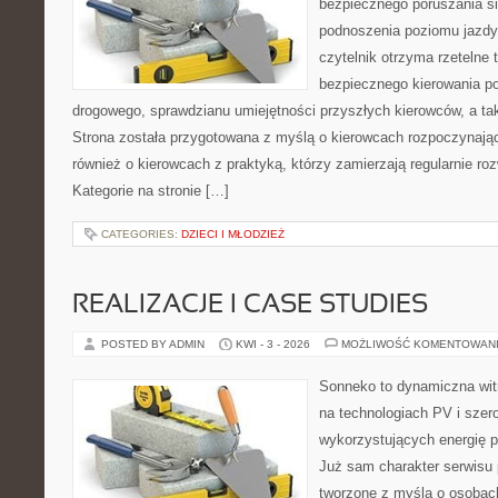
bezpiecznego poruszania si
podnoszenia poziomu jazdy
czytelnik otrzyma rzetelne 
bezpiecznego kierowania p
drogowego, sprawdzianu umiejętności przyszłych kierowców, a tak
Strona została przygotowana z myślą o kierowcach rozpoczynając
również o kierowcach z praktyką, którzy zamierzają regularnie roz
Kategorie na stronie […]
CATEGORIES:
DZIECI I MŁODZIEŻ
REALIZACJE I CASE STUDIES
POSTED BY ADMIN
KWI - 3 - 2026
MOŻLIWOŚĆ KOMENTOWAN
Sonneko to dynamiczna witr
na technologiach PV i szer
wykorzystujących energię 
Już sam charakter serwisu 
tworzone z myślą o osobach