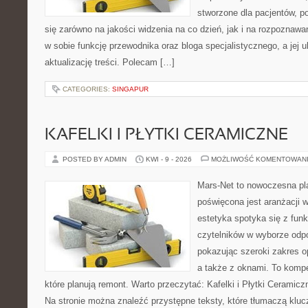
stworzone dla pacjentów, po
się zarówno na jakości widzenia na co dzień, jak i na rozpoznawa
w sobie funkcję przewodnika oraz bloga specjalistycznego, a jej u
aktualizację treści. Polecam […]
CATEGORIES:
SINGAPUR
KAFELKI I PŁYTKI CERAMICZNE
POSTED BY ADMIN
KWI - 9 - 2026
MOŻLIWOŚĆ KOMENTOWAN
Mars-Net to nowoczesna pla
poświęcona jest aranżacji w
estetyka spotyka się z funk
czytelników w wyborze odp
pokazując szeroki zakres o
a także z oknami. To komp
które planują remont. Warto przeczytać: Kafelki i Płytki Ceramiczn
Na stronie można znaleźć przystępne teksty, które tłumaczą klu