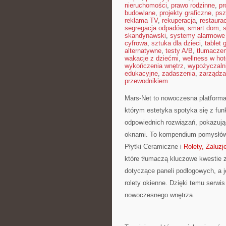
nieruchomości
,
prawo rodzinne
,
pr
budowlane
,
projekty graficzne
,
psz
reklama TV
,
rekuperacja
,
restaura
segregacja odpadów
,
smart dom
,
s
skandynawski
,
systemy alarmowe
cyfrowa
,
sztuka dla dzieci
,
tablet 
alternatywne
,
testy A/B
,
tłumaczen
wakacje z dziećmi
,
wellness w hot
wykończenia wnętrz
,
wypożyczaln
edukacyjne
,
zadaszenia
,
zarządza
przewodnikiem
Mars-Net to nowoczesna platforma o
którym estetyka spotyka się z fun
odpowiednich rozwiązań, pokazują
oknami. To kompendium pomysłów dl
Płytki Ceramiczne i
Rolety, Żaluzj
które tłumaczą kluczowe kwestie 
dotyczące paneli podłogowych, a j
rolety okienne. Dzięki temu serwis
nowoczesnego wnętrza.