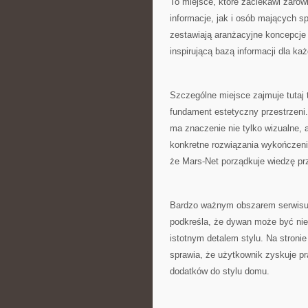
To miejsce, które zaciekawi zaró
informacje, jak i osób mających s
zestawiają aranżacyjne koncepcje 
inspirującą bazą informacji dla k
Szczególne miejsce zajmuje tutaj 
fundament estetyczny przestrzeni
ma znaczenie nie tylko wizualne, 
konkretne rozwiązania wykończenio
że Mars-Net porządkuje wiedzę p
Bardzo ważnym obszarem serwisu s
podkreśla, że dywan może być ni
istotnym detalem stylu. Na stroni
sprawia, że użytkownik zyskuje 
dodatków do stylu domu.