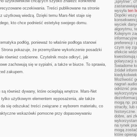
wno użytkowników chcących szybko znaleźć konkretne
„sprytnie”, 
zastanawiając
precyzowane oczekiwania. Treści publikowane na stronie
wysyła
ten l
Dopóki wszys
z użytkową wiedzą. Dzięki temu Mars-Net staje się
konsekwencj
ażdego, kto chce podnieść estetykę swojego domu.
wyciek dany
algorytmu, t
Kolejnym zag
informacyjne
tematyka podłóg, ponieważ to właśnie podłoga stanowi
preferencji 
czym się zg
. Strona pokazuje, że przemyślane wykończenie posadzki
efekcie widz
kwestionują
ale również codzienne. Czytelnik może odkryć, jak
polaryzacji 
we zachowują się w sypialni, a także w biurze. To sprawia,
Świadome ko
źródeł inform
rzed zakupem.
kiedykolwiek
Możliwość g
nagrań audio
odróżnić pra
ą również dywany, które ocieplają wnętrze. Mars-Net
wykorzystyw
dezinformacj
e tylko użytkowym elementem wyposażenia, ale także
mogą np. pr
e da się odszukać treści związane z wyborem materiału, co
straciły, lu
historyczne.
praktyczne wskazówki pomocne przy dopasowywaniu
dobre, ani zł
wykorzystam
na rynek pra
mogą zostać
które opiera