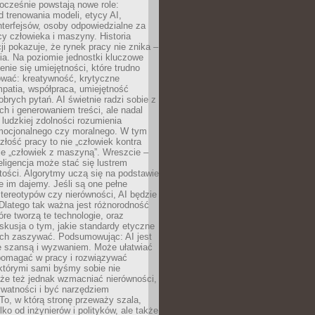
ocześnie powstają nowe role:
od trenowania modeli, etycy AI,
interfejsów, osoby odpowiedzialne za
cy człowieka i maszyny. Historia
cji pokazuje, że rynek pracy nie znika –
ia. Na poziomie jednostki kluczowe
enie się umiejętności, które trudno
wać: kreatywność, krytyczne
patia, współpraca, umiejętność
brych pytań. AI świetnie radzi sobie z
ch i generowaniem treści, ale nadal
o ludzkiej zdolności rozumienia
mocjonalnego czy moralnego. W tym
złość pracy to nie „człowiek kontra
le „człowiek z maszyną”. Wreszcie –
eligencja może stać się lustrem
ości. Algorytmy uczą się na podstawie
e im dajemy. Jeśli są one pełne
tereotypów czy nierówności, AI będzie
 Dlatego tak ważna jest różnorodność
óre tworzą te technologie, oraz
skusja o tym, jakie standardy etyczne
ch zaszywać. Podsumowując: AI jest
e szansą i wyzwaniem. Może ułatwiać
pomagać w pracy i rozwiązywać
którymi sami byśmy sobie nie
oże też jednak wzmacniać nierówności,
ywatności i być narzędziem
 To, w którą stronę przeważy szala,
lko od inżynierów i polityków, ale także