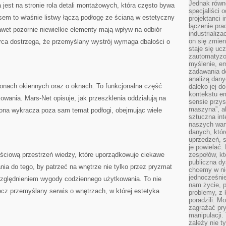
Jednak równ
 jest na stronie rola detali montażowych, która często bywa
specjaliści 
em to właśnie listwy łączą podłogę ze ścianą w estetyczny
projektanci 
łączenie pra
wet pozornie niewielkie elementy mają wpływ na odbiór
industrializa
on się zmien
orca dostrzega, że przemyślany wystrój wymaga dbałości o
staje się ucz
zautomatyzo
myślenie, em
zadawania do
analizą dany
łonach okiennych oraz o oknach. To funkcjonalna część
daleko jej d
kontekstu e
wania. Mars-Net opisuje, jak przeszklenia oddziałują na
sensie przys
maszyna”, a
trona wykracza poza sam temat podłogi, obejmując wiele
sztuczna int
naszych wart
danych, któr
uprzedzeń, s
je powielać.
ściową przestrzeń wiedzy, które uporządkowuje ciekawe
zespołów, kt
publiczna dy
ia do tego, by patrzeć na wnętrze nie tylko przez pryzmat
chcemy w ni
jednocześni
zględnieniem wygody codziennego użytkowania. To nie
nam życie, 
lecz przemyślany serwis o wnętrzach, w której estetyka
problemy, z 
poradzili. M
zagrażać pr
manipulacji.
zależy nie ty