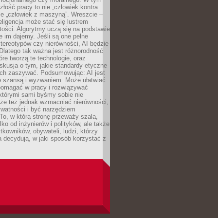
złość pracy to nie „człowiek kontra
le „człowiek z maszyną”. Wreszcie –
eligencja może stać się lustrem
ości. Algorytmy uczą się na podstawie
e im dajemy. Jeśli są one pełne
tereotypów czy nierówności, AI będzie
 Dlatego tak ważna jest różnorodność
óre tworzą te technologie, oraz
skusja o tym, jakie standardy etyczne
ch zaszywać. Podsumowując: AI jest
e szansą i wyzwaniem. Może ułatwiać
pomagać w pracy i rozwiązywać
którymi sami byśmy sobie nie
oże też jednak wzmacniać nierówności,
ywatności i być narzędziem
 To, w którą stronę przeważy szala,
lko od inżynierów i polityków, ale także
tkowników, obywateli, ludzi, którzy
 decydują, w jaki sposób korzystać z