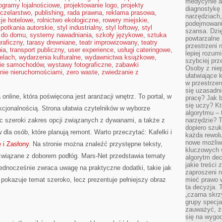
medycynie an
ogramy lojalnościowe
,
projektowanie logo
,
projekty
diagnostykę 
czelarstwo
,
publishing
,
rada prawna
,
reklama prasowa
,
narzędziach
cje hotelowe
,
rolnictwo ekologiczne
,
rowery miejskie
,
podejmowaniu
potkania autorskie
,
styl industrialny
,
styl loftowy
,
styl
szansa. Dzi
 do domu
,
systemy nawadniania
,
szkoły językowe
,
sztuka
powtarzalne 
graficzny
,
tarasy drewniane
,
teatr improwizowany
,
teatry
przestrzeni 
ia
,
transport publiczny
,
user experience
,
usługi cateringowe
,
lepiej rozum
elach
,
wydarzenia kulturalne
,
wydawnictwa książkowe
,
szybciej pr
ie samochodów
,
wystawy fotograficzne
,
zabawki
Osoby z nie
nie nieruchomościami
,
zero waste
,
zwiedzanie z
ułatwiające 
w przestrzeni
się uzasadni
nline, która poświęcona jest aranżacji wnętrz. To portal, w
pracę? Jak 
się uczy? Kt
kcjonalnością. Strona ułatwia czytelników w wyborze
algorytmu –
c szeroki zakres opcji związanych z dywanami, a także z
narzędzie? T
dopiero szuk
a osób, które planują remont. Warto przeczytać: Kafelki i
każda rewolu
nowe możliw
e i Zasłony
. Na stronie można znaleźć przystępne teksty,
kluczowych w
związane z doborem podłóg. Mars-Net przedstawia tematy
algorytm dec
jakie treści
ednocześnie zwraca uwagę na praktyczne dodatki, takie jak
zaproszeni 
 pokazuje temat szeroko, lecz prezentuje pełniejszy obraz
mieć prawo w
ta decyzja. 
„czarna skrz
grupy specja
zauważyć, ż
się na wygod