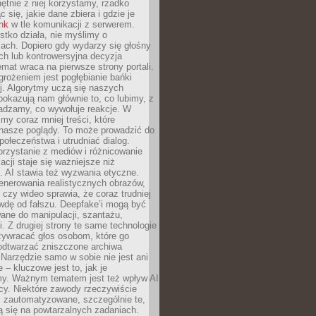
chętnie z niej korzystamy, rzadko
 się, jakie dane zbiera i gdzie je
ink
w tle komunikacji z serwerem.
tko działa, nie myślimy o
ach. Dopiero gdy wydarzy się głośny
ch lub kontrowersyjna decyzja
emat wraca na pierwsze strony portali.
rożeniem jest pogłębianie bańki
j. Algorytmy uczą się naszych
i pokazują nam głównie to, co lubimy, z
adzamy, co wywołuje reakcje. W
imy coraz mniej treści, które
 nasze poglądy. To może prowadzić do
społeczeństwa i utrudniać dialog.
rzystanie z mediów i różnicowanie
acji staje się ważniejsze niż
. AI stawia też wyzwania etyczne.
enerowania realistycznych obrazów,
 czy wideo sprawia, że coraz trudniej
wdę od fałszu. Deepfake’i mogą być
ane do manipulacji, szantażu,
i. Z drugiej strony te same technologie
zywracać głos osobom, które go
b odtwarzać zniszczone archiwa
 Narzędzie samo w sobie nie jest ani
e – kluczowe jest to, jak je
y. Ważnym tematem jest też wpływ AI
cy. Niektóre zawody rzeczywiście
 zautomatyzowane, szczególnie te,
ją się na powtarzalnych zadaniach.