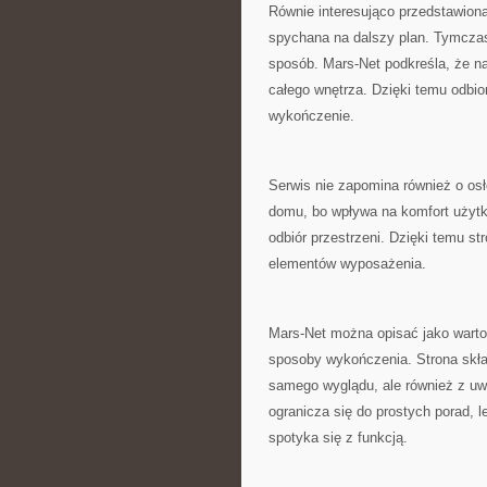
Równie interesująco przedstawiona
spychana na dalszy plan. Tymczas
sposób. Mars-Net podkreśla, że na
całego wnętrza. Dzięki temu odbi
wykończenie.
Serwis nie zapomina również o os
domu, bo wpływa na komfort użytko
odbiór przestrzeni. Dzięki temu s
elementów wyposażenia.
Mars-Net można opisać jako warto
sposoby wykończenia. Strona skłan
samego wyglądu, ale również z uw
ogranicza się do prostych porad, 
spotyka się z funkcją.