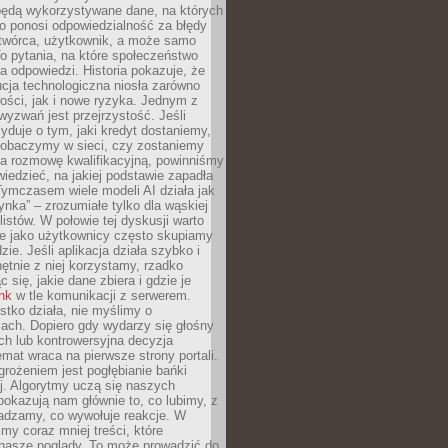
będą wykorzystywane dane, na których
o ponosi odpowiedzialność za błędy
 twórca, użytkownik, a może samo
o pytania, na które społeczeństwo
a odpowiedzi. Historia pokazuje, że
cja technologiczna niosła zarówno
ości, jak i nowe ryzyka. Jednym z
yzwań jest przejrzystość. Jeśli
yduje o tym, jaki kredyt dostaniemy,
 zobaczymy w sieci, czy zostaniemy
na rozmowę kwalifikacyjną, powinniśmy
iedzieć, na jakiej podstawie zapadła
Tymczasem wiele modeli AI działa jak
ynka” – zrozumiałe tylko dla wąskiej
listów. W połowie tej dyskusji warto
e jako użytkownicy często skupiamy
zie. Jeśli aplikacja działa szybko i
chętnie z niej korzystamy, rzadko
 się, jakie dane zbiera i gdzie je
ink
w tle komunikacji z serwerem.
tko działa, nie myślimy o
ach. Dopiero gdy wydarzy się głośny
ch lub kontrowersyjna decyzja
emat wraca na pierwsze strony portali.
rożeniem jest pogłębianie bańki
j. Algorytmy uczą się naszych
i pokazują nam głównie to, co lubimy, z
adzamy, co wywołuje reakcje. W
imy coraz mniej treści, które
 nasze poglądy. To może prowadzić do