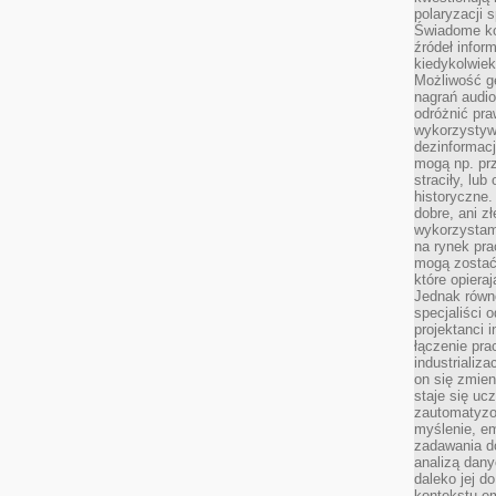
polaryzacji 
Świadome ko
źródeł inform
kiedykolwiek
Możliwość g
nagrań audio
odróżnić pra
wykorzystyw
dezinformacj
mogą np. pr
straciły, lu
historyczne.
dobre, ani zł
wykorzystam
na rynek pra
mogą zostać
które opiera
Jednak równ
specjaliści 
projektanci 
łączenie pra
industrializa
on się zmien
staje się ucz
zautomatyzo
myślenie, em
zadawania do
analizą dany
daleko jej d
kontekstu e