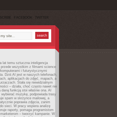
SCRIBE
FACEBOOK
TWITTER
a lat temu sztuczna inteligencja
ę przede wszystkim z filmami science
erkomputerami i futurystycznymi
ta. Dziś AI jest w naszych telefonach,
ach, aplikacjach do zdjęć, mapach, a
rzaczach. Stała się niewidzialnym
ności – działa, choć często nawet nie
 daną funkcją stoi właśnie ona. AI
wybierać muzykę, podpowiada trasy
truje spam w skrzynce mailowej, a
atycznie poprawia zdjęcia, zanim
do sieci. W pracy wspiera analizę
eruje raporty, pomaga programistom
a marketerom – tworzyć kampanie. W