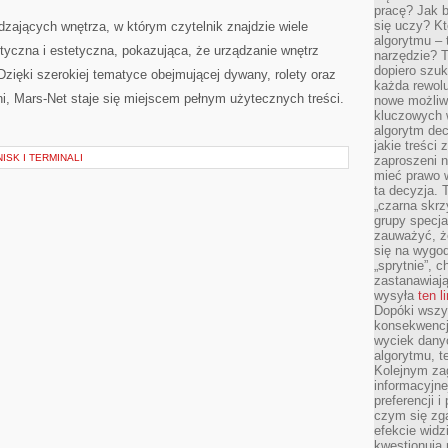
pracę? Jak 
się uczy? Kt
dzających wnętrza, w którym czytelnik znajdzie wiele
algorytmu –
ktyczna i estetyczna, pokazująca, że urządzanie wnętrz
narzędzie? T
dopiero szuk
zięki szerokiej tematyce obejmującej dywany, rolety oraz
każda rewolu
ni, Mars-Net staje się miejscem pełnym użytecznych treści.
nowe możliw
kluczowych w
algorytm dec
jakie treści
ISK I TERMINALI
zaproszeni 
mieć prawo w
ta decyzja. 
„czarna skrz
grupy specja
zauważyć, ż
się na wygod
„sprytnie”, 
zastanawiając
wysyła
ten l
Dopóki wszys
konsekwencj
wyciek dany
algorytmu, t
Kolejnym zag
informacyjne
preferencji 
czym się zg
efekcie widz
kwestionują