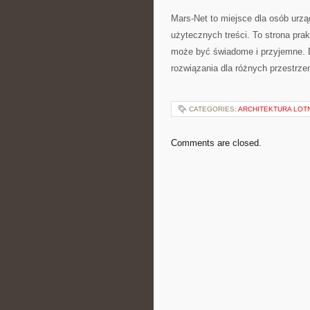
Mars-Net to miejsce dla osób urzą
użytecznych treści. To strona pra
może być świadome i przyjemne. D
rozwiązania dla różnych przestrze
CATEGORIES:
ARCHITEKTURA LOTN
Comments are closed.