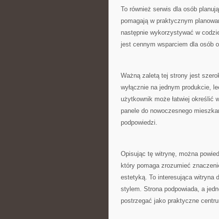
To również serwis dla osób planuj
pomagają w praktycznym planowan
następnie wykorzystywać w codzie
jest cennym wsparciem dla osób 
Ważną zaletą tej strony jest szer
wyłącznie na jednym produkcie, l
użytkownik może łatwiej określić w
panele do nowoczesnego mieszkani
podpowiedzi.
Opisując tę witrynę, można powiedz
który pomaga zrozumieć znaczenie
estetyką. To interesująca witryna
stylem. Strona podpowiada, a jed
postrzegać jako praktyczne centr