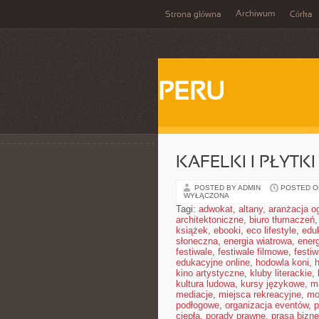
Archiwum
Strona główna
Córka
PERU
KAFELKI I PŁYTK
POSTED BY ADMIN
POSTED ON
WYŁĄCZONA
Tagi:
adwokat
,
altany
,
aranżacja o
architektoniczne
,
biuro tłumaczeń
książek
,
ebooki
,
eco lifestyle
,
edu
słoneczna
,
energia wiatrowa
,
ener
festiwale
,
festiwale filmowe
,
festi
edukacyjne online
,
hodowla koni
,
h
kino artystyczne
,
kluby literackie
,
kultura ludowa
,
kursy językowe
,
m
mediacje
,
miejsca rekreacyjne
,
mo
podłogowe
,
organizacja eventów
,
p
ciepła
,
porady prawne
,
prasa bizn