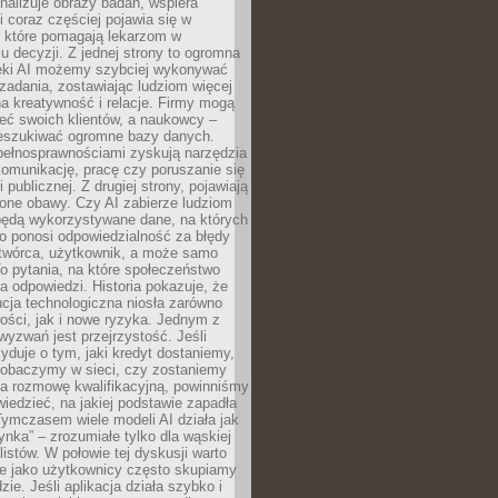
alizuje obrazy badań, wspiera
i coraz częściej pojawia się w
, które pomagają lekarzom w
 decyzji. Z jednej strony to ogromna
ęki AI możemy szybciej wykonywać
zadania, zostawiając ludziom więcej
na kreatywność i relacje. Firmy mogą
ieć swoich klientów, a naukowcy –
zeszukiwać ogromne bazy danych.
pełnosprawnościami zyskują narzędzia
komunikację, pracę czy poruszanie się
 publicznej. Z drugiej strony, pojawiają
one obawy. Czy AI zabierze ludziom
będą wykorzystywane dane, na których
o ponosi odpowiedzialność za błędy
 twórca, użytkownik, a może samo
o pytania, na które społeczeństwo
a odpowiedzi. Historia pokazuje, że
cja technologiczna niosła zarówno
ości, jak i nowe ryzyka. Jednym z
yzwań jest przejrzystość. Jeśli
yduje o tym, jaki kredyt dostaniemy,
 zobaczymy w sieci, czy zostaniemy
na rozmowę kwalifikacyjną, powinniśmy
iedzieć, na jakiej podstawie zapadła
Tymczasem wiele modeli AI działa jak
ynka” – zrozumiałe tylko dla wąskiej
listów. W połowie tej dyskusji warto
e jako użytkownicy często skupiamy
zie. Jeśli aplikacja działa szybko i