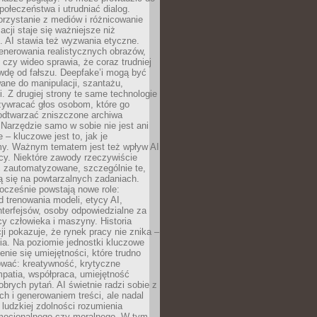
społeczeństwa i utrudniać dialog.
rzystanie z mediów i różnicowanie
acji staje się ważniejsze niż
. AI stawia też wyzwania etyczne.
enerowania realistycznych obrazów,
 czy wideo sprawia, że coraz trudniej
wdę od fałszu. Deepfake’i mogą być
ane do manipulacji, szantażu,
i. Z drugiej strony te same technologie
zywracać głos osobom, które go
b odtwarzać zniszczone archiwa
 Narzędzie samo w sobie nie jest ani
e – kluczowe jest to, jak je
y. Ważnym tematem jest też wpływ AI
cy. Niektóre zawody rzeczywiście
 zautomatyzowane, szczególnie te,
ją się na powtarzalnych zadaniach.
ocześnie powstają nowe role:
od trenowania modeli, etycy AI,
interfejsów, osoby odpowiedzialne za
cy człowieka i maszyny. Historia
cji pokazuje, że rynek pracy nie znika –
ia. Na poziomie jednostki kluczowe
enie się umiejętności, które trudno
wać: kreatywność, krytyczne
patia, współpraca, umiejętność
brych pytań. AI świetnie radzi sobie z
ch i generowaniem treści, ale nadal
o ludzkiej zdolności rozumienia
mocjonalnego czy moralnego. W tym