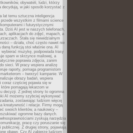
tkowników, obywateli, ludzi, którzy
 decydują, w jaki sposób korzystać z
a lat temu sztuczna inteligencja
ę przede wszystkim z filmami science
erkomputerami i futurystycznymi
ta. Dziś AI jest w naszych telefonach,
ach, aplikacjach do zdjęć, mapach, a
rzaczach. Stała się niewidzialnym
ności – działa, choć często nawet nie
 daną funkcją stoi właśnie ona. AI
wybierać muzykę, podpowiada trasy
truje spam w skrzynce mailowej, a
atycznie poprawia zdjęcia, zanim
do sieci. W pracy wspiera analizę
eruje raporty, pomaga programistom
a marketerom – tworzyć kampanie. W
alizuje obrazy badań, wspiera
i coraz częściej pojawia się w
, które pomagają lekarzom w
 decyzji. Z jednej strony to ogromna
ęki AI możemy szybciej wykonywać
zadania, zostawiając ludziom więcej
na kreatywność i relacje. Firmy mogą
ieć swoich klientów, a naukowcy –
zeszukiwać ogromne bazy danych.
pełnosprawnościami zyskują narzędzia
komunikację, pracę czy poruszanie się
 publicznej. Z drugiej strony, pojawiają
one obawy. Czy AI zabierze ludziom