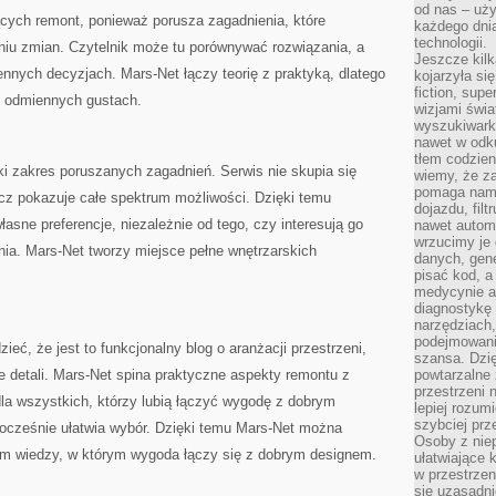
od nas – uży
ących remont, ponieważ porusza zagadnienia, które
każdego dnia
technologii.
iu zmian. Czytelnik może tu porównywać rozwiązania, a
Jeszcze kilk
nnych decyzjach. Mars-Net łączy teorię z praktyką, dlatego
kojarzyła si
fiction, sup
o odmiennych gustach.
wizjami świa
wyszukiwark
nawet w odku
tłem codzien
oki zakres poruszanych zagadnień. Serwis nie skupia się
wiemy, że za
pomaga nam 
ecz pokazuje całe spektrum możliwości. Dzięki temu
dojazdu, fil
łasne preferencje, niezależnie od tego, czy interesują go
nawet autom
wrzucimy je 
a. Mars-Net tworzy miejsce pełne wnętrzarskich
danych, gen
pisać kod, 
medycynie an
diagnostykę 
narzędziach
podejmowaniu
ieć, że jest to funkcjonalny blog o aranżacji przestrzeni,
szansa. Dzi
 detali. Mars-Net spina praktyczne aspekty remontu z
powtarzalne 
przestrzeni 
 dla wszystkich, którzy lubią łączyć wygodę z dobrym
lepiej rozum
szybciej pr
nocześnie ułatwia wybór. Dzięki temu Mars-Net można
Osoby z nie
um wiedzy, w którym wygoda łączy się z dobrym designem.
ułatwiające 
w przestrzeni
się uzasadni