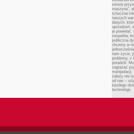
sensie przys
maszyna”, a
sztuczna int
naszych wart
danych, któr
uprzedzeń, s
je powielać.
zespołów, kt
publiczna dy
chcemy w ni
jednocześni
nam życie, 
problemy, z 
poradzili. M
zagrażać pr
manipulacji.
zależy nie ty
od nas – uży
każdego dnia
technologii.