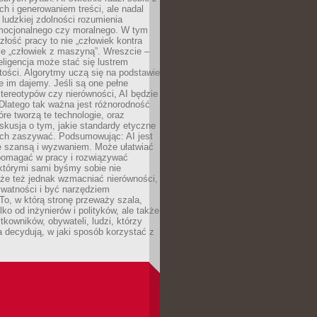
ch i generowaniem treści, ale nadal
o ludzkiej zdolności rozumienia
mocjonalnego czy moralnego. W tym
złość pracy to nie „człowiek kontra
le „człowiek z maszyną”. Wreszcie –
eligencja może stać się lustrem
ości. Algorytmy uczą się na podstawie
e im dajemy. Jeśli są one pełne
tereotypów czy nierówności, AI będzie
 Dlatego tak ważna jest różnorodność
óre tworzą te technologie, oraz
skusja o tym, jakie standardy etyczne
ch zaszywać. Podsumowując: AI jest
e szansą i wyzwaniem. Może ułatwiać
pomagać w pracy i rozwiązywać
którymi sami byśmy sobie nie
oże też jednak wzmacniać nierówności,
ywatności i być narzędziem
 To, w którą stronę przeważy szala,
lko od inżynierów i polityków, ale także
tkowników, obywateli, ludzi, którzy
 decydują, w jaki sposób korzystać z