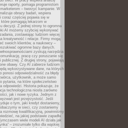
do sieci. W pracy wspiera analizę
eruje raporty, pomaga programistom
a marketerom – tworzyć kampanie. W
alizuje obrazy badań, wspiera
i coraz częściej pojawia się w
, które pomagają lekarzom w
 decyzji. Z jednej strony to ogromna
ęki AI możemy szybciej wykonywać
zadania, zostawiając ludziom więcej
na kreatywność i relacje. Firmy mogą
ieć swoich klientów, a naukowcy –
zeszukiwać ogromne bazy danych.
pełnosprawnościami zyskują narzędzia
komunikację, pracę czy poruszanie się
 publicznej. Z drugiej strony, pojawiają
one obawy. Czy AI zabierze ludziom
będą wykorzystywane dane, na których
o ponosi odpowiedzialność za błędy
 twórca, użytkownik, a może samo
o pytania, na które społeczeństwo
a odpowiedzi. Historia pokazuje, że
cja technologiczna niosła zarówno
ości, jak i nowe ryzyka. Jednym z
yzwań jest przejrzystość. Jeśli
yduje o tym, jaki kredyt dostaniemy,
 zobaczymy w sieci, czy zostaniemy
na rozmowę kwalifikacyjną, powinniśmy
iedzieć, na jakiej podstawie zapadła
Tymczasem wiele modeli AI działa jak
ynka” – zrozumiałe tylko dla wąskiej