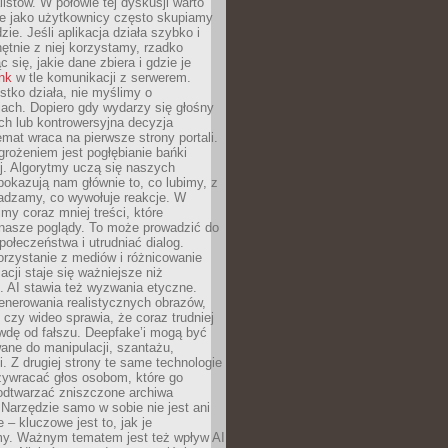
listów. W połowie tej dyskusji warto
e jako użytkownicy często skupiamy
zie. Jeśli aplikacja działa szybko i
chętnie z niej korzystamy, rzadko
 się, jakie dane zbiera i gdzie je
ink
w tle komunikacji z serwerem.
tko działa, nie myślimy o
ach. Dopiero gdy wydarzy się głośny
ch lub kontrowersyjna decyzja
emat wraca na pierwsze strony portali.
rożeniem jest pogłębianie bańki
j. Algorytmy uczą się naszych
i pokazują nam głównie to, co lubimy, z
adzamy, co wywołuje reakcje. W
imy coraz mniej treści, które
 nasze poglądy. To może prowadzić do
społeczeństwa i utrudniać dialog.
rzystanie z mediów i różnicowanie
acji staje się ważniejsze niż
. AI stawia też wyzwania etyczne.
enerowania realistycznych obrazów,
 czy wideo sprawia, że coraz trudniej
wdę od fałszu. Deepfake’i mogą być
ane do manipulacji, szantażu,
i. Z drugiej strony te same technologie
zywracać głos osobom, które go
b odtwarzać zniszczone archiwa
 Narzędzie samo w sobie nie jest ani
e – kluczowe jest to, jak je
y. Ważnym tematem jest też wpływ AI