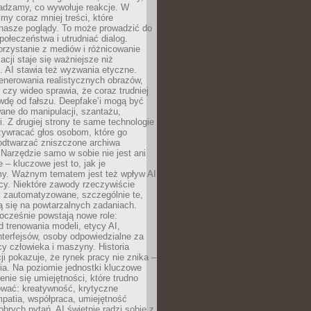
adzamy, co wywołuje reakcje. W
imy coraz mniej treści, które
 nasze poglądy. To może prowadzić do
społeczeństwa i utrudniać dialog.
rzystanie z mediów i różnicowanie
acji staje się ważniejsze niż
. AI stawia też wyzwania etyczne.
enerowania realistycznych obrazów,
 czy wideo sprawia, że coraz trudniej
wdę od fałszu. Deepfake’i mogą być
ane do manipulacji, szantażu,
i. Z drugiej strony te same technologie
zywracać głos osobom, które go
b odtwarzać zniszczone archiwa
 Narzędzie samo w sobie nie jest ani
e – kluczowe jest to, jak je
y. Ważnym tematem jest też wpływ AI
cy. Niektóre zawody rzeczywiście
 zautomatyzowane, szczególnie te,
ją się na powtarzalnych zadaniach.
ocześnie powstają nowe role:
od trenowania modeli, etycy AI,
interfejsów, osoby odpowiedzialne za
cy człowieka i maszyny. Historia
cji pokazuje, że rynek pracy nie znika –
ia. Na poziomie jednostki kluczowe
enie się umiejętności, które trudno
wać: kreatywność, krytyczne
patia, współpraca, umiejętność
brych pytań. AI świetnie radzi sobie z