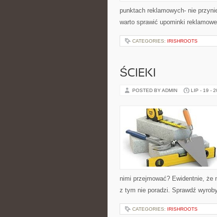
punktach reklamowych- nie przyni
warto sprawić upominki reklamowe
CATEGORIES:
IRISHROOTS
ŚCIEKI
POSTED BY ADMIN
LIP - 19 - 
nimi przejmować? Ewidentnie, że n
z tym nie poradzi. Sprawdź wyrob
CATEGORIES:
IRISHROOTS