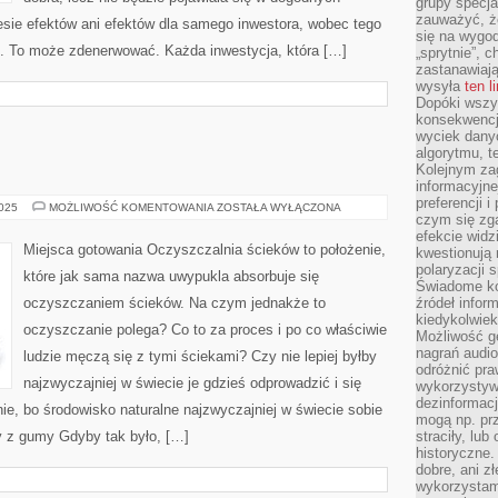
grupy specja
zauważyć, ż
esie efektów ani efektów dla samego inwestora, wobec tego
się na wygod
. To może zdenerwować. Każda inwestycja, która […]
„sprytnie”, 
zastanawiając
wysyła
ten l
Dopóki wszys
konsekwencj
wyciek dany
algorytmu, t
Kolejnym zag
informacyjne
preferencji 
ŚCIEKI
2025
MOŻLIWOŚĆ KOMENTOWANIA
ZOSTAŁA WYŁĄCZONA
czym się zg
efekcie widz
Miejsca gotowania Oczyszczalnia ścieków to położenie,
kwestionują
polaryzacji 
które jak sama nazwa uwypukla absorbuje się
Świadome ko
oczyszczaniem ścieków. Na czym jednakże to
źródeł inform
kiedykolwiek
oczyszczanie polega? Co to za proces i po co właściwie
Możliwość g
nagrań audio
ludzie męczą się z tymi ściekami? Czy nie lepiej byłby
odróżnić pra
najzwyczajniej w świecie je gdzieś odprowadzić i się
wykorzystyw
dezinformacj
ie, bo środowisko naturalne najzwyczajniej w świecie sobie
mogą np. pr
y z gumy Gdyby tak było, […]
straciły, lu
historyczne.
dobre, ani zł
wykorzystam