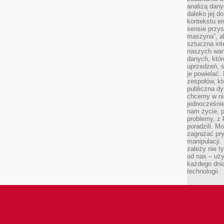
analizą dany
daleko jej d
kontekstu e
sensie przys
maszyna”, a
sztuczna int
naszych wart
danych, któr
uprzedzeń, s
je powielać.
zespołów, kt
publiczna dy
chcemy w ni
jednocześni
nam życie, 
problemy, z 
poradzili. M
zagrażać pr
manipulacji.
zależy nie ty
od nas – uży
każdego dnia
technologii.