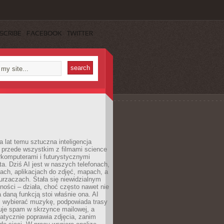
SCRIBE
FACEBOOK
TWITTER
a lat temu sztuczna inteligencja
ę przede wszystkim z filmami science
erkomputerami i futurystycznymi
ta. Dziś AI jest w naszych telefonach,
ach, aplikacjach do zdjęć, mapach, a
rzaczach. Stała się niewidzialnym
ności – działa, choć często nawet nie
 daną funkcją stoi właśnie ona. AI
wybierać muzykę, podpowiada trasy
truje spam w skrzynce mailowej, a
atycznie poprawia zdjęcia, zanim