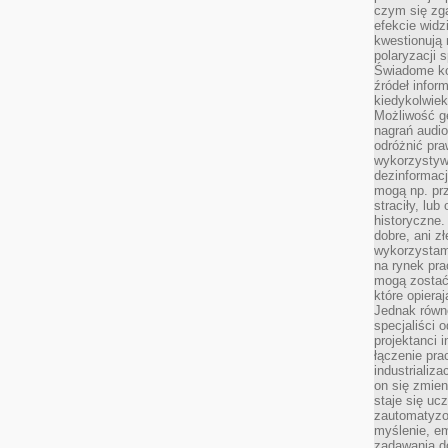
czym się zg
efekcie widz
kwestionują
polaryzacji 
Świadome ko
źródeł inform
kiedykolwiek
Możliwość g
nagrań audio
odróżnić pra
wykorzystyw
dezinformacj
mogą np. pr
straciły, lu
historyczne.
dobre, ani zł
wykorzystam
na rynek pra
mogą zostać
które opiera
Jednak równ
specjaliści 
projektanci 
łączenie pra
industrializa
on się zmien
staje się ucz
zautomatyzo
myślenie, em
zadawania do