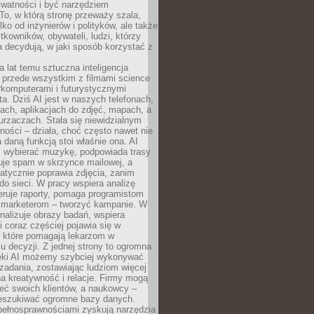
ywatności i być narzędziem
 To, w którą stronę przeważy szala,
lko od inżynierów i polityków, ale także
tkowników, obywateli, ludzi, którzy
 decydują, w jaki sposób korzystać z
a lat temu sztuczna inteligencja
ę przede wszystkim z filmami science
erkomputerami i futurystycznymi
ta. Dziś AI jest w naszych telefonach,
ach, aplikacjach do zdjęć, mapach, a
rzaczach. Stała się niewidzialnym
ności – działa, choć często nawet nie
 daną funkcją stoi właśnie ona. AI
wybierać muzykę, podpowiada trasy
truje spam w skrzynce mailowej, a
atycznie poprawia zdjęcia, zanim
do sieci. W pracy wspiera analizę
eruje raporty, pomaga programistom
a marketerom – tworzyć kampanie. W
alizuje obrazy badań, wspiera
i coraz częściej pojawia się w
, które pomagają lekarzom w
 decyzji. Z jednej strony to ogromna
ęki AI możemy szybciej wykonywać
zadania, zostawiając ludziom więcej
na kreatywność i relacje. Firmy mogą
ieć swoich klientów, a naukowcy –
zeszukiwać ogromne bazy danych.
pełnosprawnościami zyskują narzędzia