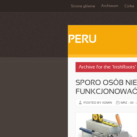
Archiwum
Strona główna
Córka
PERU
Archive for the ‘IrishRoots
SPORO OSÓB NIE
FUNKCJONOWA
POSTED BY ADMIN
WRZ - 30 -