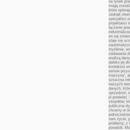
na rynek pra
mogą zostać
które opiera
Jednak równ
specjaliści 
projektanci 
łączenie pra
industrializa
on się zmien
staje się ucz
zautomatyzo
myślenie, em
zadawania do
analizą dany
daleko jej d
kontekstu e
sensie przys
maszyna”, a
sztuczna int
naszych wart
danych, któr
uprzedzeń, s
je powielać.
zespołów, kt
publiczna dy
chcemy w ni
jednocześni
nam życie, 
problemy, z 
poradzili. M