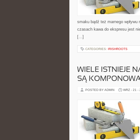
smaku bądź też marnego wpływu n
czasach kawa do ekspresu jest nie
[…]
CATEGORIES:
IRISHROOTS
WIELE ISTNIEJE
SĄ KOMPONOWAN
POSTED BY ADMIN
WRZ - 21 -