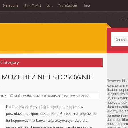
Kategorie
Syn
WyTaGuJcie!
Tagi
Spis Treści
SUB
’ Category
 MOŻE BEZ NIEJ STOSOWNIE
Jeszcze kilk
Ć
kojarzyła si
fiction, sup
wizjami świa
SPORO
 2025
MOŻLIWOŚĆ KOMENTOWANIA
ZOSTAŁA WYŁĄCZONA
wyszukiwark
OSÓB
NIE
nawet w odku
MOŻE
Panie lubią zakupy lubią biegać po sklepach w
tłem codzien
BEZ
wiemy, że za
NIEJ
poszukiwaniu Sporo osób nie może bez niej poprawnie
STOSOWNIE
pomaga nam 
FUNKCJONOWAĆ
dojazdu, fil
funkcjonować. To kawa, jaka aktywizuje, daje dla
nawet autom
organizmu ludzkiego dawkę energii, smakuje oraz w