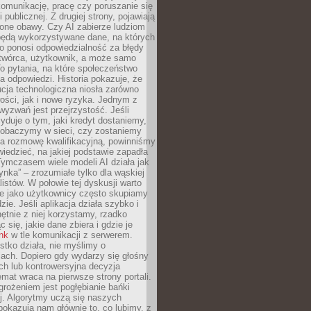
komunikację, pracę czy poruszanie się
 publicznej. Z drugiej strony, pojawiają
one obawy. Czy AI zabierze ludziom
będą wykorzystywane dane, na których
o ponosi odpowiedzialność za błędy
 twórca, użytkownik, a może samo
o pytania, na które społeczeństwo
a odpowiedzi. Historia pokazuje, że
cja technologiczna niosła zarówno
ości, jak i nowe ryzyka. Jednym z
yzwań jest przejrzystość. Jeśli
yduje o tym, jaki kredyt dostaniemy,
 zobaczymy w sieci, czy zostaniemy
na rozmowę kwalifikacyjną, powinniśmy
iedzieć, na jakiej podstawie zapadła
Tymczasem wiele modeli AI działa jak
ynka” – zrozumiałe tylko dla wąskiej
listów. W połowie tej dyskusji warto
e jako użytkownicy często skupiamy
zie. Jeśli aplikacja działa szybko i
chętnie z niej korzystamy, rzadko
 się, jakie dane zbiera i gdzie je
ink
w tle komunikacji z serwerem.
tko działa, nie myślimy o
ach. Dopiero gdy wydarzy się głośny
ch lub kontrowersyjna decyzja
emat wraca na pierwsze strony portali.
rożeniem jest pogłębianie bańki
j. Algorytmy uczą się naszych
i pokazują nam głównie to, co lubimy, z