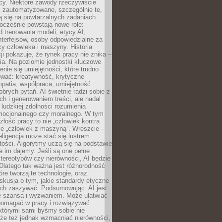
cy. Niektóre zawody rzeczywiście
 zautomatyzowane, szczególnie te,
ją się na powtarzalnych zadaniach.
ocześnie powstają nowe role:
od trenowania modeli, etycy AI,
interfejsów, osoby odpowiedzialne za
cy człowieka i maszyny. Historia
cji pokazuje, że rynek pracy nie znika –
ia. Na poziomie jednostki kluczowe
enie się umiejętności, które trudno
wać: kreatywność, krytyczne
patia, współpraca, umiejętność
brych pytań. AI świetnie radzi sobie z
ch i generowaniem treści, ale nadal
o ludzkiej zdolności rozumienia
mocjonalnego czy moralnego. W tym
złość pracy to nie „człowiek kontra
le „człowiek z maszyną”. Wreszcie –
eligencja może stać się lustrem
ości. Algorytmy uczą się na podstawie
e im dajemy. Jeśli są one pełne
tereotypów czy nierówności, AI będzie
 Dlatego tak ważna jest różnorodność
óre tworzą te technologie, oraz
skusja o tym, jakie standardy etyczne
ch zaszywać. Podsumowując: AI jest
e szansą i wyzwaniem. Może ułatwiać
pomagać w pracy i rozwiązywać
którymi sami byśmy sobie nie
oże też jednak wzmacniać nierówności,