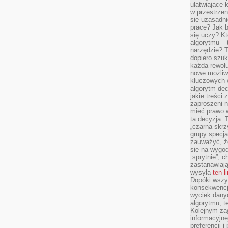
ułatwiające 
w przestrzeni
się uzasadni
pracę? Jak 
się uczy? Kt
algorytmu –
narzędzie? T
dopiero szuk
każda rewolu
nowe możliw
kluczowych w
algorytm dec
jakie treści
zaproszeni 
mieć prawo w
ta decyzja. 
„czarna skrz
grupy specja
zauważyć, ż
się na wygod
„sprytnie”, 
zastanawiając
wysyła
ten l
Dopóki wszys
konsekwencj
wyciek dany
algorytmu, t
Kolejnym zag
informacyjne
preferencji 