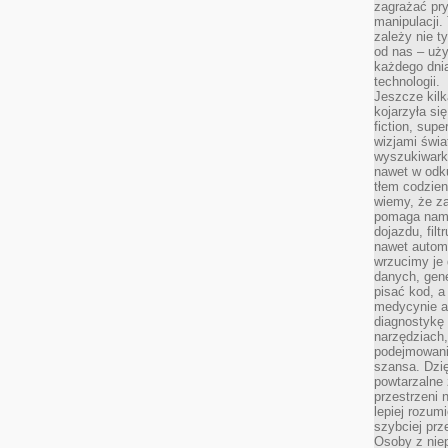
zagrażać pr
manipulacji.
zależy nie ty
od nas – uży
każdego dnia
technologii.
Jeszcze kilk
kojarzyła si
fiction, sup
wizjami świa
wyszukiwark
nawet w odku
tłem codzien
wiemy, że za
pomaga nam 
dojazdu, fil
nawet autom
wrzucimy je 
danych, gen
pisać kod, 
medycynie an
diagnostykę 
narzędziach
podejmowaniu
szansa. Dzi
powtarzalne 
przestrzeni 
lepiej rozum
szybciej pr
Osoby z nie