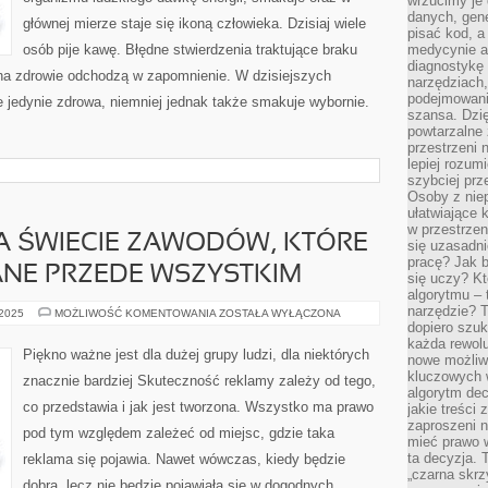
wrzucimy je 
danych, gen
głównej mierze staje się ikoną człowieka. Dzisiaj wiele
pisać kod, 
osób pije kawę. Błędne stwierdzenia traktujące braku
medycynie an
diagnostykę 
a zdrowie odchodzą w zapomnienie. W dzisiejszych
narzędziach
podejmowaniu
 jedynie zdrowa, niemniej jednak także smakuje wybornie.
szansa. Dzi
powtarzalne 
przestrzeni 
lepiej rozum
szybciej pr
Osoby z nie
ułatwiające 
w przestrzeni
 NA ŚWIECIE ZAWODÓW, KTÓRE
się uzasadni
pracę? Jak 
E PRZEDE WSZYSTKIM
się uczy? Kt
algorytmu –
narzędzie? T
WIELE
 2025
MOŻLIWOŚĆ KOMENTOWANIA
ZOSTAŁA WYŁĄCZONA
ISTNIEJE
dopiero szuk
NA
każda rewolu
ŚWIECIE
Piękno ważne jest dla dużej grupy ludzi, dla niektórych
nowe możliw
ZAWODÓW,
KTÓRE
kluczowych w
znacznie bardziej Skuteczność reklamy zależy od tego,
SĄ
algorytm dec
KOMPONOWANE
co przedstawia i jak jest tworzona. Wszystko ma prawo
jakie treści
PRZEDE
WSZYSTKIM
zaproszeni 
pod tym względem zależeć od miejsc, gdzie taka
mieć prawo w
ta decyzja. 
reklama się pojawia. Nawet wówczas, kiedy będzie
„czarna skrz
dobra, lecz nie będzie pojawiała się w dogodnych