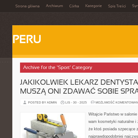
Archiwum
Kategorie
Sy
Strona główna
Córka
Spis Treści
PERU
Archive for the ‘Sport’ Category
JAKIKOLWIEK LEKARZ DENTYSTA J
MUSZĄ ONI ZDAWAĆ SOBIE SPR
POSTED BY ADMIN
LIS - 30 - 2025
MOŻLIWOŚĆ KOMENTOWAN
Witajcie Państwo w saloni
wam kosmetyki naturalne i z
że ktoś posiada szpecące z
najprawdopodobniej najczę