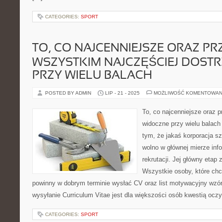
CATEGORIES:
SPORT
TO, CO NAJCENNIEJSZE ORAZ PR
WSZYSTKIM NAJCZĘŚCIEJ DOST
PRZY WIELU BALACH
POSTED BY ADMIN
LIP - 21 - 2025
MOŻLIWOŚĆ KOMENTOWAN
To, co najcenniejsze oraz 
widoczne przy wielu balach
tym, że jakaś korporacja s
wolno w głównej mierze inf
rekrutacji. Jej główny etap 
Wszystkie osoby, które ch
powinny w dobrym terminie wysłać CV oraz list motywacyjny wzór
wysyłanie Curriculum Vitae jest dla większości osób kwestią oczyw
CATEGORIES:
SPORT