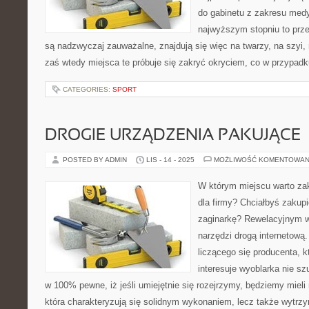
do gabinetu z zakresu med
najwyższym stopniu to prz
są nadzwyczaj zauważalne, znajdują się więc na twarzy, na szyi, 
zaś wtedy miejsca te próbuje się zakryć okryciem, co w przypadk
CATEGORIES:
SPORT
DROGIE URZĄDZENIA PAKUJĄCE
POSTED BY ADMIN
LIS - 14 - 2025
MOŻLIWOŚĆ KOMENTOWAN
W którym miejscu warto za
dla firmy? Chciałbyś zakup
zaginarkę? Rewelacyjnym w
narzędzi drogą internetową
liczącego się producenta, kt
interesuje wyoblarka nie sz
w 100% pewne, iż jeśli umiejętnie się rozejrzymy, będziemy mieli
która charakteryzują się solidnym wykonaniem, lecz także wytrz