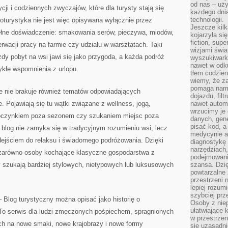
od nas – uży
ycji i codziennych zwyczajów, które dla turysty stają się
każdego dnia
technologii.
oturystyka nie jest więc opisywana wyłącznie przez
Jeszcze kilk
pełne doświadczenie: smakowania serów, pieczywa, miodów,
kojarzyła si
fiction, sup
wacji pracy na farmie czy udziału w warsztatach. Taki
wizjami świa
żdy pobyt na wsi jawi się jako przygoda, a każda podróż
wyszukiwark
nawet w odku
ykłe wspomnienia z urlopu.
tłem codzien
wiemy, że za
pomaga nam 
ie nie brakuje również tematów odpowiadających
dojazdu, fil
Pojawiają się tu wątki związane z wellness, jogą,
nawet autom
wrzucimy je 
poczynkiem poza sezonem czy szukaniem miejsc poza
danych, gen
pisać kod, 
 blog nie zamyka się w tradycyjnym rozumieniu wsi, lecz
medycynie an
ejściem do relaksu i świadomego podróżowania. Dzięki
diagnostykę 
narzędziach
zarówno osoby kochające klasyczne gospodarstwa z
podejmowaniu
y szukają bardziej stylowych, nietypowych lub luksusowych
szansa. Dzi
powtarzalne 
przestrzeni 
lepiej rozum
szybciej pr
– Blog turystyczny można opisać jako historię o
Osoby z nie
ułatwiające 
 To serwis dla ludzi zmęczonych pośpiechem, spragnionych
w przestrzeni
ych na nowe smaki, nowe krajobrazy i nowe formy
się uzasadni