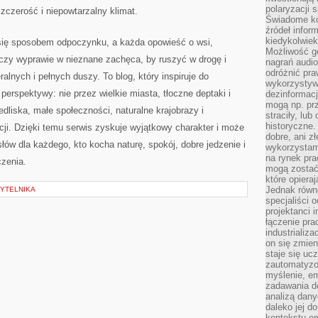
polaryzacji 
szczerość i niepowtarzalny klimat.
Świadome ko
źródeł inform
kiedykolwiek
e się sposobem odpoczynku, a każda opowieść o wsi,
Możliwość g
 czy wyprawie w nieznane zachęca, by ruszyć w drogę i
nagrań audio
odróżnić pra
lnych i pełnych duszy. To blog, który inspiruje do
wykorzystyw
 perspektywy: nie przez wielkie miasta, tłoczne deptaki i
dezinformacj
mogą np. pr
edliska, małe społeczności, naturalne krajobrazy i
straciły, lu
historyczne.
ji. Dzięki temu serwis zyskuje wyjątkowy charakter i może
dobre, ani zł
łów dla każdego, kto kocha naturę, spokój, dobre jedzenie i
wykorzystam
na rynek pra
czenia.
mogą zostać
które opiera
Jednak równ
YTELNIKA
specjaliści 
projektanci 
łączenie pra
industrializa
on się zmien
staje się ucz
zautomatyzo
myślenie, em
zadawania do
analizą dany
daleko jej d
kontekstu e