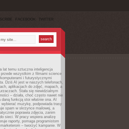
SCRIBE
FACEBOOK
TWITTER
a lat temu sztuczna inteligencja
ę przede wszystkim z filmami science
erkomputerami i futurystycznymi
ta. Dziś AI jest w naszych telefonach,
ach, aplikacjach do zdjęć, mapach, a
rzaczach. Stała się niewidzialnym
ności – działa, choć często nawet nie
 daną funkcją stoi właśnie ona. AI
wybierać muzykę, podpowiada trasy
truje spam w skrzynce mailowej, a
atycznie poprawia zdjęcia, zanim
do sieci. W pracy wspiera analizę
eruje raporty, pomaga programistom
a marketerom – tworzyć kampanie. W