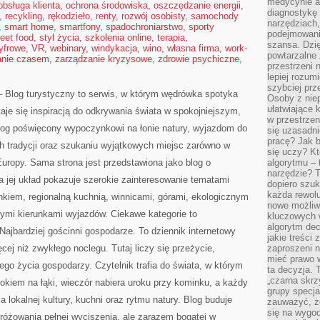
medycynie an
obsługa klienta
,
ochrona środowiska
,
oszczędzanie energii
,
diagnostykę 
,
recykling
,
rękodzieło
,
renty
,
rozwój osobisty
,
samochody
narzędziach
,
smart home
,
smartfony
,
spadochroniarstwo
,
sporty
podejmowaniu
reet food
,
styl życia
,
szkolenia online
,
terapia
,
szansa. Dzi
cyfrowe
,
VR
,
webinary
,
windykacja
,
wino
,
własna firma
,
work-
powtarzalne 
anie czasem
,
zarządzanie kryzysowe
,
zdrowie psychiczne
,
przestrzeni 
lepiej rozum
szybciej pr
– Blog turystyczny to serwis, w którym wędrówka spotyka
Osoby z nie
ułatwiające 
staje się inspiracją do odkrywania świata w spokojniejszym,
w przestrzeni
blog poświęcony wypoczynkowi na łonie natury, wyjazdom do
się uzasadni
pracę? Jak 
h tradycji oraz szukaniu wyjątkowych miejsc zarówno w
się uczy? Kt
Europy. Sama strona jest przedstawiona jako blog o
algorytmu –
narzędzie? T
 a jej układ pokazuje szerokie zainteresowanie tematami
dopiero szuk
każda rewolu
iem, regionalną kuchnią, winnicami, górami, ekologicznym
nowe możliw
tymi kierunkami wyjazdów. Ciekawe kategorie to
kluczowych w
algorytm dec
Najbardziej gościnni gospodarze. To dziennik internetowy
jakie treści
cej niż zwykłego noclegu. Tutaj liczy się przeżycie,
zaproszeni 
mieć prawo w
ego życia gospodarzy. Czytelnik trafia do świata, w którym
ta decyzja. 
„czarna skrz
okiem na łąki, wieczór nabiera uroku przy kominku, a każdy
grupy specja
a lokalnej kultury, kuchni oraz rytmu natury. Blog buduje
zauważyć, ż
się na wygod
dróżowania pełnej wyciszenia, ale zarazem bogatej w