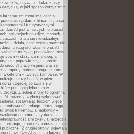
tkowników, obywateli, ludzi, którzy
 decydują, w jaki sposób korzystać z
a lat temu sztuczna inteligencja
ę przede wszystkim z filmami science
erkomputerami i futurystycznymi
ta. Dziś AI jest w naszych telefonach,
ach, aplikacjach do zdjęć, mapach, a
rzaczach. Stała się niewidzialnym
ności – działa, choć często nawet nie
 daną funkcją stoi właśnie ona. AI
wybierać muzykę, podpowiada trasy
truje spam w skrzynce mailowej, a
atycznie poprawia zdjęcia, zanim
do sieci. W pracy wspiera analizę
eruje raporty, pomaga programistom
a marketerom – tworzyć kampanie. W
alizuje obrazy badań, wspiera
i coraz częściej pojawia się w
, które pomagają lekarzom w
 decyzji. Z jednej strony to ogromna
ęki AI możemy szybciej wykonywać
zadania, zostawiając ludziom więcej
na kreatywność i relacje. Firmy mogą
ieć swoich klientów, a naukowcy –
zeszukiwać ogromne bazy danych.
pełnosprawnościami zyskują narzędzia
komunikację, pracę czy poruszanie się
 publicznej. Z drugiej strony, pojawiają
one obawy. Czy AI zabierze ludziom