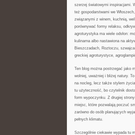
szerzej światowymi inspiracjami. 
też gospodarstwami we Włoszech, G
związanymi z winem, kuchnią, well
porównywać formy relaksu, odkryw
agroturystyka ma wiele odsłon: m
kulinarna albo nastawiona na akty
Bieszczadach, Roztoczu, szwajcar
greckiej agroturystyce, agroglampi
Ten blog można postrzegać jako m
wolniej, uważniej i bliżej natury. 
na nocleg, lecz także stylem życia
tu użyteczność, bo czytelnik dost
form wypoczynku. Z drugiej strony
miejsc, które pozwalają poczuć sm
zarówno do osób planujących wyjaz
pełnych klimatu.
Szczególnie ciekawie wypada tu m