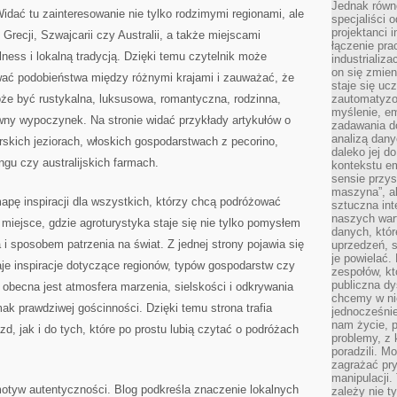
Jednak równ
Widać tu zainteresowanie nie tylko rodzimymi regionami, ale
specjaliści 
projektanci 
recji, Szwajcarii czy Australii, a także miejscami
łączenie pra
ness i lokalną tradycją. Dzięki temu czytelnik może
industrializa
on się zmien
ać podobieństwa między różnymi krajami i zauważać, że
staje się ucz
oże być rustykalna, luksusowa, romantyczna, rodzinna,
zautomatyzo
myślenie, em
wny wypoczynek. Na stronie widać przykłady artykułów o
zadawania do
analizą dany
skich jeziorach, włoskich gospodarstwach z pecorino,
daleko jej d
ngu czy australijskich farmach.
kontekstu e
sensie przys
maszyna”, a
apę inspiracji dla wszystkich, którzy chcą podróżować
sztuczna int
naszych wart
To miejsce, gdzie agroturystyka staje się nie tylko pomysłem
danych, któr
 i sposobem patrzenia na świat. Z jednej strony pojawia się
uprzedzeń, s
je powielać.
aje inspiracje dotyczące regionów, typów gospodarstw czy
zespołów, kt
publiczna dy
 obecna jest atmosfera marzenia, sielskości i odkrywania
chcemy w ni
ak prawdziwej gościnności. Dzięki temu strona trafia
jednocześni
nam życie, 
d, jak i do tych, które po prostu lubią czytać o podróżach
problemy, z 
poradzili. M
zagrażać pr
manipulacji.
otyw autentyczności. Blog podkreśla znaczenie lokalnych
zależy nie ty