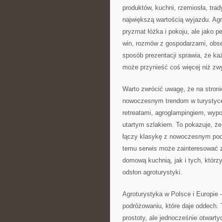
produktów, kuchni, rzemiosła, trad
największą wartością wyjazdu. Agr
pryzmat łóżka i pokoju, ale jako 
win, rozmów z gospodarzami, obser
sposób prezentacji sprawia, że ka
może przynieść coś więcej niż zw
Warto zwrócić uwagę, że na stron
nowoczesnym trendom w turystyce. 
retreatami, agroglampingiem, wy
utartym szlakiem. To pokazuje, że
łączy klasykę z nowoczesnym pod
temu serwis może zainteresować 
domową kuchnią, jak i tych, którz
odsłon agroturystyki.
Agroturystyka w Polsce i Europie 
podróżowaniu, które daje oddech.
prostoty, ale jednocześnie otwart