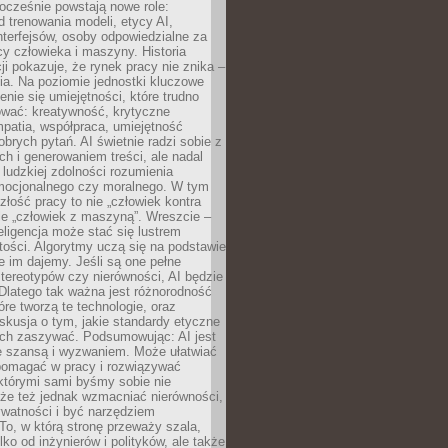
ocześnie powstają nowe role:
od trenowania modeli, etycy AI,
interfejsów, osoby odpowiedzialne za
cy człowieka i maszyny. Historia
cji pokazuje, że rynek pracy nie znika –
ia. Na poziomie jednostki kluczowe
enie się umiejętności, które trudno
wać: kreatywność, krytyczne
patia, współpraca, umiejętność
brych pytań. AI świetnie radzi sobie z
ch i generowaniem treści, ale nadal
o ludzkiej zdolności rozumienia
mocjonalnego czy moralnego. W tym
złość pracy to nie „człowiek kontra
le „człowiek z maszyną”. Wreszcie –
eligencja może stać się lustrem
ości. Algorytmy uczą się na podstawie
e im dajemy. Jeśli są one pełne
tereotypów czy nierówności, AI będzie
 Dlatego tak ważna jest różnorodność
óre tworzą te technologie, oraz
skusja o tym, jakie standardy etyczne
ch zaszywać. Podsumowując: AI jest
e szansą i wyzwaniem. Może ułatwiać
pomagać w pracy i rozwiązywać
którymi sami byśmy sobie nie
oże też jednak wzmacniać nierówności,
ywatności i być narzędziem
 To, w którą stronę przeważy szala,
lko od inżynierów i polityków, ale także