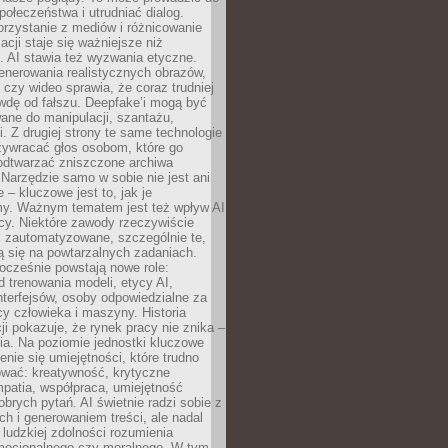
społeczeństwa i utrudniać dialog.
rzystanie z mediów i różnicowanie
acji staje się ważniejsze niż
. AI stawia też wyzwania etyczne.
enerowania realistycznych obrazów,
 czy wideo sprawia, że coraz trudniej
wdę od fałszu. Deepfake’i mogą być
ane do manipulacji, szantażu,
i. Z drugiej strony te same technologie
zywracać głos osobom, które go
b odtwarzać zniszczone archiwa
 Narzędzie samo w sobie nie jest ani
e – kluczowe jest to, jak je
y. Ważnym tematem jest też wpływ AI
cy. Niektóre zawody rzeczywiście
 zautomatyzowane, szczególnie te,
ją się na powtarzalnych zadaniach.
ocześnie powstają nowe role:
od trenowania modeli, etycy AI,
interfejsów, osoby odpowiedzialne za
cy człowieka i maszyny. Historia
cji pokazuje, że rynek pracy nie znika –
ia. Na poziomie jednostki kluczowe
enie się umiejętności, które trudno
wać: kreatywność, krytyczne
patia, współpraca, umiejętność
brych pytań. AI świetnie radzi sobie z
ch i generowaniem treści, ale nadal
o ludzkiej zdolności rozumienia
mocjonalnego czy moralnego. W tym