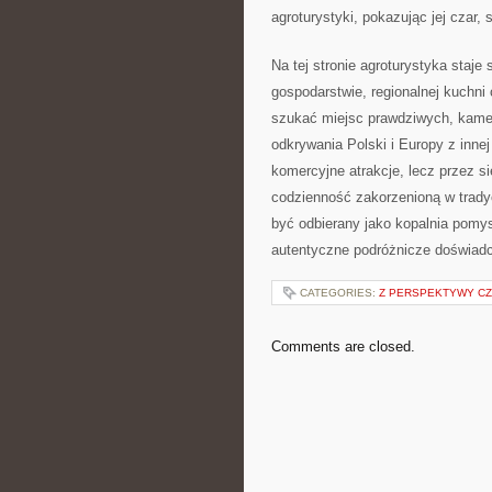
agroturystyki, pokazując jej czar, 
Na tej stronie agroturystyka staj
gospodarstwie, regionalnej kuchni
szukać miejsc prawdziwych, kamera
odkrywania Polski i Europy z innej
komercyjne atrakcje, lecz przez si
codzienność zakorzenioną w tradyc
być odbierany jako kopalnia pomys
autentyczne podróżnicze doświad
CATEGORIES:
Z PERSPEKTYWY CZ
Comments are closed.