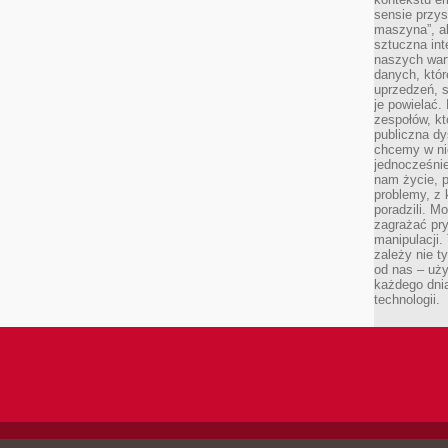
sensie przys
maszyna”, a
sztuczna int
naszych wart
danych, któr
uprzedzeń, s
je powielać.
zespołów, kt
publiczna dy
chcemy w ni
jednocześni
nam życie, 
problemy, z 
poradzili. M
zagrażać pr
manipulacji.
zależy nie ty
od nas – uży
każdego dnia
technologii.