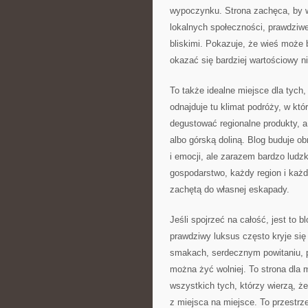
wypoczynku. Strona zachęca, by wyj
lokalnych społeczności, prawdziw
bliskimi. Pokazuje, że wieś może
okazać się bardziej wartościowy ni
To także idealne miejsce dla tych
odnajduje tu klimat podróży, w kt
degustować regionalne produkty, 
albo górską doliną. Blog buduje o
i emocji, ale zarazem bardzo ludzki
gospodarstwo, każdy region i każd
zachętą do własnej eskapady.
Jeśli spojrzeć na całość, jest to 
prawdziwy luksus często kryje się
smakach, serdecznym powitaniu, p
można żyć wolniej. To strona dla 
wszystkich tych, którzy wierzą, 
z miejsca na miejsce. To przestrze