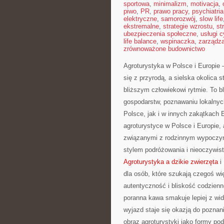
sportowa
,
minimalizm
,
motivacja
,
piwo
,
PR
,
prawo pracy
,
psychiatria
elektryczne
,
samorozwój
,
slow life
ekstremalne
,
strategie wzrostu
,
st
ubezpieczenia społeczne
,
usługi 
life balance
,
wspinaczka
,
zarządz
zrównoważone budownictwo
Agroturystyka w Polsce i Europie 
się z przyrodą, a sielska okolica 
bliższym człowiekowi rytmie. To 
gospodarstw, poznawaniu lokalnyc
Polsce, jak i w innych zakątkach 
agroturystyce w Polsce i Europie,
związanymi z rodzinnym wypoczynk
stylem podróżowania i nieoczywis
Agroturystyka a dzikie zwierzęta
i 
dla osób, które szukają czegoś wię
autentyczność i bliskość codzienn
poranna kawa smakuje lepiej z wid
wyjazd staje się okazją do poznani
obraz agroturystyki jako formy po