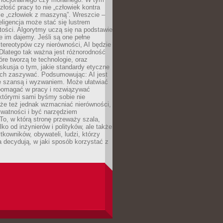
złość pracy to nie „człowiek kontra
le „człowiek z maszyną”. Wreszcie –
eligencja może stać się lustrem
ości. Algorytmy uczą się na podstawie
e im dajemy. Jeśli są one pełne
tereotypów czy nierówności, AI będzie
 Dlatego tak ważna jest różnorodność
óre tworzą te technologie, oraz
skusja o tym, jakie standardy etyczne
ch zaszywać. Podsumowując: AI jest
e szansą i wyzwaniem. Może ułatwiać
pomagać w pracy i rozwiązywać
którymi sami byśmy sobie nie
oże też jednak wzmacniać nierówności,
ywatności i być narzędziem
 To, w którą stronę przeważy szala,
lko od inżynierów i polityków, ale także
tkowników, obywateli, ludzi, którzy
 decydują, w jaki sposób korzystać z