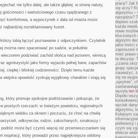
pracę? Jak 
echać nie tylko dalej, ale także głębiej: w stronę natury,
się uczy? Kt
ej gościnności i wartościowego czasu spędzanego z
algorytmu –
narzędzie? T
 być komfortowa, a wypoczynek z dala od miasta może
dopiero szuk
każda rewolu
ż najbardziej rozreklamowany kurort.
nowe możliw
kluczowych w
algorytm dec
, którzy lubią łączyć poznawanie z odpoczynkiem. Czytelnik
jakie treści
órej można rano spacerować po sadzie, w południe
zaproszeni 
mieć prawo w
a wieczorem podziwiać zachód słońca nad jeziorem, winnicą
ta decyzja. 
braz agroturystyki jako formy wyjazdu pełnej barw, zapachów
„czarna skrz
grupy specja
ej, ciepłej i bliskiej codzienności. Dzięki temu każde
zauważyć, ż
się na wygod
a wiejska opowieść zyskują wyjątkowy charakter i stają się
„sprytnie”, 
zastanawiając
wysyła
ten l
Dopóki wszys
blog, który promuje spokojne podróżowanie i pokazuje, że
konsekwencj
wyciek dany
 w prostych rzeczach: w świeżym powietrzu, regionalnych
algorytmu, t
ięknym widoku za oknem i poczuciu, że choć na chwilę
Kolejnym zag
informacyjne
marzycieli, odkrywców, rodzin, zakochanych, smakoszy i
preferencji 
że podróż może być czymś więcej niż przemieszczaniem się
czym się zg
efekcie widz
ń inspiracji, który prowadzi przez najpiękniejsze odsłony
kwestionują