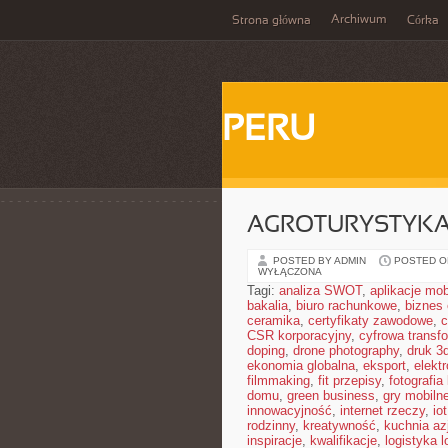
Archiwum
Strona główna
Córka
PERU
AGROTURYSTYKA
POSTED BY ADMIN
POSTED ON
WYŁĄCZONA
Tagi:
analiza SWOT
,
aplikacje mob
bakalia
,
biuro rachunkowe
,
biznes 
ceramika
,
certyfikaty zawodowe
,
c
CSR korporacyjny
,
cyfrowa transf
doping
,
drone photography
,
druk 3
ekonomia globalna
,
eksport
,
elekt
filmmaking
,
fit przepisy
,
fotografia
domu
,
green business
,
gry mobiln
innowacyjność
,
internet rzeczy
,
iot
rodzinny
,
kreatywność
,
kuchnia az
inspiracje
,
kwalifikacje
,
logistyka l