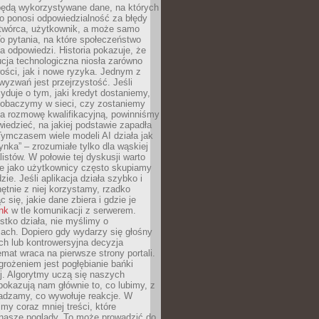
będą wykorzystywane dane, na których
o ponosi odpowiedzialność za błędy
 twórca, użytkownik, a może samo
o pytania, na które społeczeństwo
a odpowiedzi. Historia pokazuje, że
cja technologiczna niosła zarówno
ości, jak i nowe ryzyka. Jednym z
yzwań jest przejrzystość. Jeśli
yduje o tym, jaki kredyt dostaniemy,
 zobaczymy w sieci, czy zostaniemy
na rozmowę kwalifikacyjną, powinniśmy
iedzieć, na jakiej podstawie zapadła
Tymczasem wiele modeli AI działa jak
ynka” – zrozumiałe tylko dla wąskiej
listów. W połowie tej dyskusji warto
e jako użytkownicy często skupiamy
zie. Jeśli aplikacja działa szybko i
chętnie z niej korzystamy, rzadko
 się, jakie dane zbiera i gdzie je
ink
w tle komunikacji z serwerem.
tko działa, nie myślimy o
ach. Dopiero gdy wydarzy się głośny
ch lub kontrowersyjna decyzja
emat wraca na pierwsze strony portali.
rożeniem jest pogłębianie bańki
j. Algorytmy uczą się naszych
i pokazują nam głównie to, co lubimy, z
adzamy, co wywołuje reakcje. W
imy coraz mniej treści, które
 nasze poglądy. To może prowadzić do