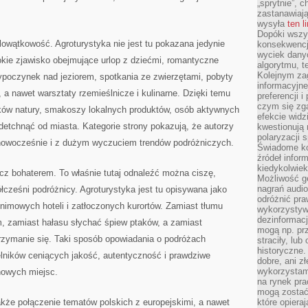
„sprytnie”, 
zastanawiając
wysyła
ten l
Dopóki wszys
ielowątkowość. Agroturystyka nie jest tu pokazana jedynie
konsekwencj
wyciek dany
rokie zjawisko obejmujące urlop z dziećmi, romantyczne
algorytmu, t
Kolejnym zag
ypoczynek nad jeziorem, spotkania ze zwierzętami, pobyty
informacyjne
 a nawet warsztaty rzemieślnicze i kulinarne. Dzięki temu
preferencji 
czym się zg
ików natury, smakoszy lokalnych produktów, osób aktywnych
efekcie widz
odetchnąć od miasta. Kategorie strony pokazują, że autorzy
kwestionują
polaryzacji 
 nowocześnie i z dużym wyczuciem trendów podróżniczych.
Świadome ko
źródeł inform
kiedykolwiek
lecz bohaterem. To właśnie tutaj odnaleźć można ciszę,
Możliwość g
nagrań audio
łcześni podróżnicy. Agroturystyka jest tu opisywana jako
odróżnić pra
nimowych hoteli i zatłoczonych kurortów. Zamiast tłumu
wykorzystyw
dezinformacj
m, zamiast hałasu słychać śpiew ptaków, a zamiast
mogą np. pr
rzymanie się. Taki sposób opowiadania o podróżach
straciły, lu
historyczne.
elników ceniących jakość, autentyczność i prawdziwe
dobre, ani zł
wykorzystam
owych miejsc.
na rynek pra
mogą zostać
kże połączenie tematów polskich z europejskimi, a nawet
które opiera