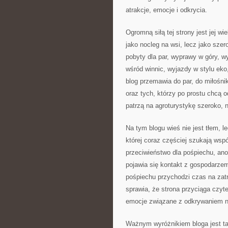
atrakcje, emocje i odkrycia.
Ogromną siłą tej strony jest jej w
jako nocleg na wsi, lecz jako sze
pobyty dla par, wyprawy w góry, w
wśród winnic, wyjazdy w stylu eko,
blog przemawia do par, do miłośn
oraz tych, którzy po prostu chcą 
patrzą na agroturystykę szeroko,
Na tym blogu wieś nie jest tłem, 
której coraz częściej szukają wspó
przeciwieństwo dla pośpiechu, ano
pojawia się kontakt z gospodarze
pośpiechu przychodzi czas na zat
sprawia, że strona przyciąga czyt
emocje związane z odkrywaniem n
Ważnym wyróżnikiem bloga jest ta