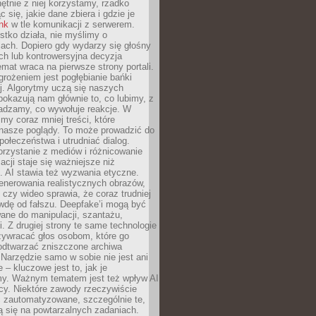
chętnie z niej korzystamy, rzadko
 się, jakie dane zbiera i gdzie je
ink
w tle komunikacji z serwerem.
tko działa, nie myślimy o
ach. Dopiero gdy wydarzy się głośny
ch lub kontrowersyjna decyzja
emat wraca na pierwsze strony portali.
rożeniem jest pogłębianie bańki
j. Algorytmy uczą się naszych
i pokazują nam głównie to, co lubimy, z
adzamy, co wywołuje reakcje. W
imy coraz mniej treści, które
 nasze poglądy. To może prowadzić do
społeczeństwa i utrudniać dialog.
rzystanie z mediów i różnicowanie
acji staje się ważniejsze niż
. AI stawia też wyzwania etyczne.
enerowania realistycznych obrazów,
 czy wideo sprawia, że coraz trudniej
wdę od fałszu. Deepfake’i mogą być
ane do manipulacji, szantażu,
i. Z drugiej strony te same technologie
zywracać głos osobom, które go
b odtwarzać zniszczone archiwa
 Narzędzie samo w sobie nie jest ani
e – kluczowe jest to, jak je
y. Ważnym tematem jest też wpływ AI
cy. Niektóre zawody rzeczywiście
 zautomatyzowane, szczególnie te,
ją się na powtarzalnych zadaniach.