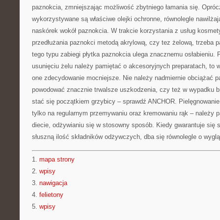
paznokcia, zmniejszając możliwość zbytniego łamania się. Opróc
wykorzystywane są właściwe olejki ochronne, równolegle nawilżają
naskórek wokół paznokcia. W trakcie korzystania z usług kosmet
przedłużania paznokci metodą akrylową, czy tez żelową, trzeba p
tego typu zabiegi płytka paznokcia ulega znacznemu osłabieniu. P
usunięciu żelu należy pamiętać o akcesoryjnych preparatach, to w
one zdecydowanie mocniejsze. Nie należy nadmiernie obciążać p
powodować znacznie trwalsze uszkodzenia, czy też w wypadku br
stać się początkiem grzybicy – sprawdź ANCHOR. Pielęgnowanie d
tylko na regularnym przemywaniu oraz kremowaniu rąk – należy p
diecie, odżywianiu się w stosowny sposób. Kiedy gwarantuje się
słuszną ilość składników odżywczych, dba się równolegle o wyglą
1.
mapa strony
2.
wpisy
3.
nawigacja
4.
felietony
5.
wpisy