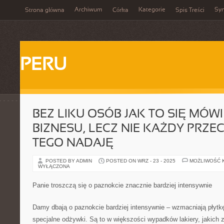
Archiwum
Kategorie
Sy
Strona główna
Córka
Spis Treści
PERU
BEZ LIKU OSÓB JAK TO SIĘ MÓW
BIZNESU, LECZ NIE KAŻDY PRZEC
TEGO NADAJĘ
POSTED BY ADMIN
POSTED ON WRZ - 23 - 2025
MOŻLIWOŚĆ 
WYŁĄCZONA
Panie troszczą się o paznokcie znacznie bardziej intensywnie
Damy dbają o paznokcie bardziej intensywnie – wzmacniają płytk
specjalne odżywki. Są to w większości wypadków lakiery, jakich 