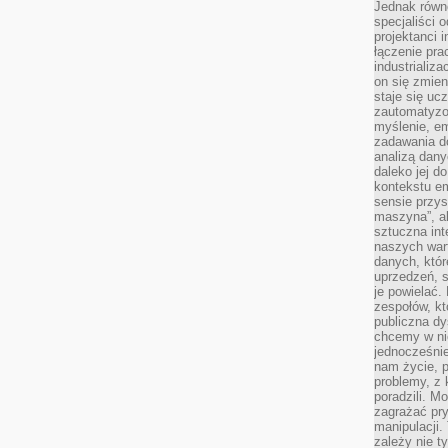
Jednak równ
specjaliści 
projektanci 
łączenie pra
industrializa
on się zmien
staje się ucz
zautomatyzo
myślenie, em
zadawania do
analizą dany
daleko jej d
kontekstu e
sensie przys
maszyna”, a
sztuczna int
naszych wart
danych, któr
uprzedzeń, s
je powielać.
zespołów, kt
publiczna dy
chcemy w ni
jednocześni
nam życie, 
problemy, z 
poradzili. M
zagrażać pr
manipulacji.
zależy nie ty