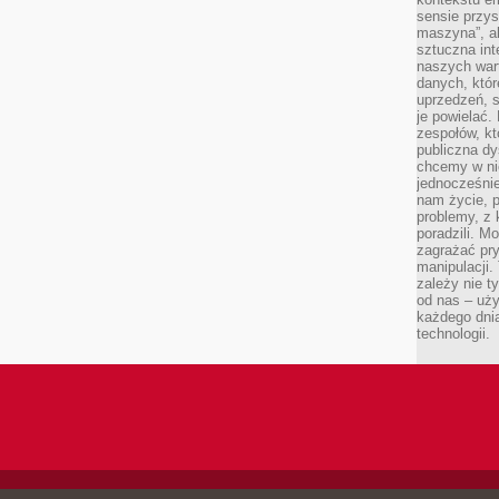
sensie przys
maszyna”, a
sztuczna int
naszych wart
danych, któr
uprzedzeń, s
je powielać.
zespołów, kt
publiczna dy
chcemy w ni
jednocześni
nam życie, 
problemy, z 
poradzili. M
zagrażać pr
manipulacji.
zależy nie ty
od nas – uży
każdego dnia
technologii.