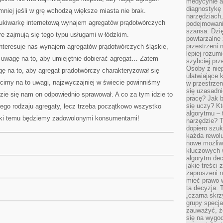
medycynie an
diagnostykę 
niej jeśli w grę wchodzą większe miasta nie brak.
narzędziach
kiwarkę internetową wynajem agregatów prądotwórczych
podejmowaniu
szansa. Dzi
óre zajmują się tego typu usługami w łódzkim.
powtarzalne 
przestrzeni 
interesuje nas wynajem agregatów prądotwórczych śląskie,
lepiej rozum
uwagę na to, aby umiejętnie dobierać agregat… Zatem
szybciej pr
Osoby z nie
 na to, aby agregat prądotwórczy charakteryzował się
ułatwiające 
cimy na to uwagi, najzwyczajniej w świecie powinniśmy
w przestrzeni
się uzasadni
ędzie się nam on odpowiednio sprawował. A co za tym idzie to
pracę? Jak 
się uczy? Kt
nego rodzaju agregaty, lecz trzeba początkowo wszystko
algorytmu –
ięki temu będziemy zadowolonymi konsumentami!
narzędzie? T
dopiero szuk
każda rewolu
nowe możliw
kluczowych w
algorytm dec
jakie treści
zaproszeni 
mieć prawo w
ta decyzja. 
„czarna skrz
grupy specja
zauważyć, ż
się na wygod