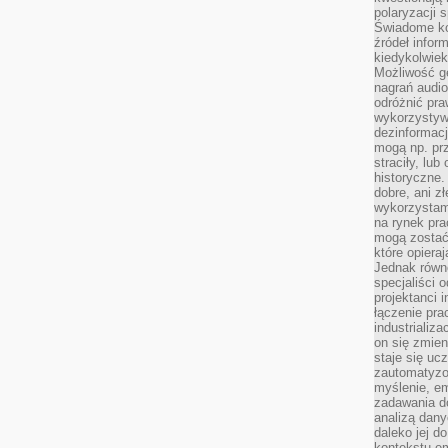
polaryzacji 
Świadome ko
źródeł inform
kiedykolwiek
Możliwość g
nagrań audio
odróżnić pra
wykorzystyw
dezinformacj
mogą np. pr
straciły, lu
historyczne.
dobre, ani zł
wykorzystam
na rynek pra
mogą zostać
które opiera
Jednak równ
specjaliści 
projektanci 
łączenie pra
industrializa
on się zmien
staje się ucz
zautomatyzo
myślenie, em
zadawania do
analizą dany
daleko jej d
kontekstu e