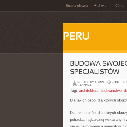
Archiwum
Strona główna
Córka
PERU
BUDOWA SWOJEG
SPECJALISTÓW
POSTED BY ADMIN
POSTED ON 
WYŁĄCZONA
Tagi:
architektura
,
budownictwo
,
d
Dla takich osób, dla których skor
Dla takich osób, dla których skorz
potrzeba, najbardziej wskazanym wy
się wynajmowaniem agregatów. Ogó