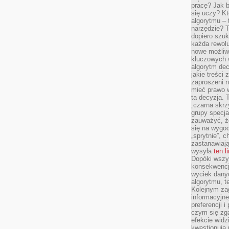
pracę? Jak 
się uczy? Kt
algorytmu –
narzędzie? T
dopiero szuk
każda rewolu
nowe możliw
kluczowych w
algorytm dec
jakie treści
zaproszeni 
mieć prawo w
ta decyzja. 
„czarna skrz
grupy specja
zauważyć, ż
się na wygod
„sprytnie”, 
zastanawiając
wysyła
ten l
Dopóki wszys
konsekwencj
wyciek dany
algorytmu, t
Kolejnym zag
informacyjne
preferencji 
czym się zg
efekcie widz
kwestionują