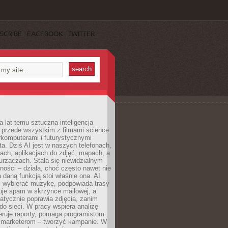
SCRIBE
FACEBOOK
TWITTER
a lat temu sztuczna inteligencja
ę przede wszystkim z filmami science
erkomputerami i futurystycznymi
ta. Dziś AI jest w naszych telefonach,
ach, aplikacjach do zdjęć, mapach, a
rzaczach. Stała się niewidzialnym
ności – działa, choć często nawet nie
 daną funkcją stoi właśnie ona. AI
wybierać muzykę, podpowiada trasy
truje spam w skrzynce mailowej, a
atycznie poprawia zdjęcia, zanim
do sieci. W pracy wspiera analizę
eruje raporty, pomaga programistom
a marketerom – tworzyć kampanie. W