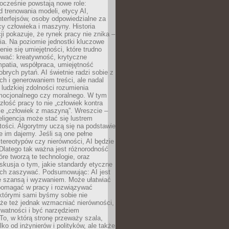
ocześnie powstają nowe role:
od trenowania modeli, etycy AI,
interfejsów, osoby odpowiedzialne za
cy człowieka i maszyny. Historia
cji pokazuje, że rynek pracy nie znika –
ia. Na poziomie jednostki kluczowe
enie się umiejętności, które trudno
wać: kreatywność, krytyczne
patia, współpraca, umiejętność
brych pytań. AI świetnie radzi sobie z
ch i generowaniem treści, ale nadal
o ludzkiej zdolności rozumienia
mocjonalnego czy moralnego. W tym
złość pracy to nie „człowiek kontra
le „człowiek z maszyną”. Wreszcie –
eligencja może stać się lustrem
ości. Algorytmy uczą się na podstawie
e im dajemy. Jeśli są one pełne
tereotypów czy nierówności, AI będzie
 Dlatego tak ważna jest różnorodność
óre tworzą te technologie, oraz
skusja o tym, jakie standardy etyczne
ch zaszywać. Podsumowując: AI jest
e szansą i wyzwaniem. Może ułatwiać
pomagać w pracy i rozwiązywać
którymi sami byśmy sobie nie
oże też jednak wzmacniać nierówności,
ywatności i być narzędziem
 To, w którą stronę przeważy szala,
lko od inżynierów i polityków, ale także