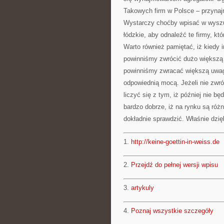
Takowych firm w Polsce – przynajm
Wystarczy choćby wpisać w wyszu
łódzkie, aby odnaleźć te firmy, kt
Warto również pamiętać, iż kiedy 
powinniśmy zwrócić dużo większą 
powinniśmy zwracać większą uwagę
odpowiednią mocą. Jeżeli nie zwró
liczyć się z tym, iż później nie b
bardzo dobrze, iż na rynku są róż
dokładnie sprawdzić. Właśnie dz
1.
http://keine-goettin-in-weiss.de
2.
Przejdź do pełnej wersji wpisu
3.
artykuly
4.
Poznaj wszystkie szczegóły