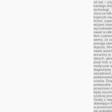
od nas – uży
każdego dnia
technologii.
Jeszcze kilk
kojarzyła si
fiction, sup
wizjami świa
wyszukiwark
nawet w odku
tłem codzien
wiemy, że za
pomaga nam 
dojazdu, fil
nawet autom
wrzucimy je 
danych, gen
pisać kod, 
medycynie an
diagnostykę 
narzędziach
podejmowaniu
szansa. Dzi
powtarzalne 
przestrzeni 
lepiej rozum
szybciej pr
Osoby z nie
ułatwiające 
w przestrzeni
się uzasadni