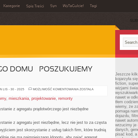
Kategorie
Syn
WyTaGuJcie!
Tagi
Spis Treści
SUB
O DOMU – POSZUKUJEMY
Jeszcze kilk
kojarzyła si
fiction, sup
wizjami świa
BUDOWA
LIS - 30 - 2025
MOŻLIWOŚĆ KOMENTOWANIA
ZOSTAŁA
wyszukiwark
SWOJEGO
DOMU
nawet w odku
omy
,
mieszkania
,
projektowanie
,
remonty
–
tłem codzien
POSZUKUJEMY
SPECJALISTÓW
wiemy, że za
zystanie z agregatu prądotwórczego jest niezbędne
pomaga nam 
dojazdu, fil
nawet autom
ystanie z agregatu jest niezbędne, lecz nie jest to za częsta
wrzucimy je 
danych, gen
jściem jest skorzystanie z usług takich firm, które trudnią
pisać kod, 
lnie nie ma najmniejszego kłopotu, aby nająć agregat.