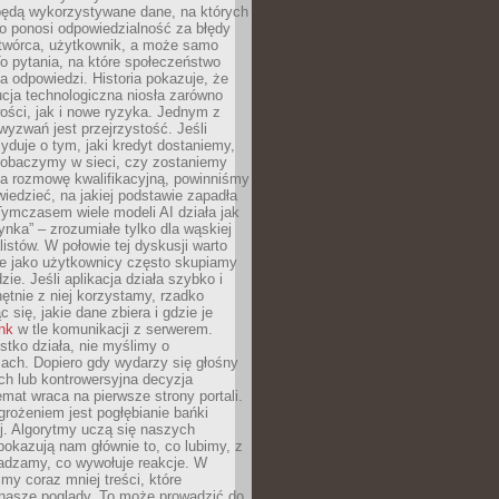
będą wykorzystywane dane, na których
o ponosi odpowiedzialność za błędy
 twórca, użytkownik, a może samo
o pytania, na które społeczeństwo
a odpowiedzi. Historia pokazuje, że
cja technologiczna niosła zarówno
ości, jak i nowe ryzyka. Jednym z
yzwań jest przejrzystość. Jeśli
yduje o tym, jaki kredyt dostaniemy,
 zobaczymy w sieci, czy zostaniemy
na rozmowę kwalifikacyjną, powinniśmy
iedzieć, na jakiej podstawie zapadła
Tymczasem wiele modeli AI działa jak
ynka” – zrozumiałe tylko dla wąskiej
listów. W połowie tej dyskusji warto
e jako użytkownicy często skupiamy
zie. Jeśli aplikacja działa szybko i
chętnie z niej korzystamy, rzadko
 się, jakie dane zbiera i gdzie je
ink
w tle komunikacji z serwerem.
tko działa, nie myślimy o
ach. Dopiero gdy wydarzy się głośny
ch lub kontrowersyjna decyzja
emat wraca na pierwsze strony portali.
rożeniem jest pogłębianie bańki
j. Algorytmy uczą się naszych
i pokazują nam głównie to, co lubimy, z
adzamy, co wywołuje reakcje. W
imy coraz mniej treści, które
 nasze poglądy. To może prowadzić do