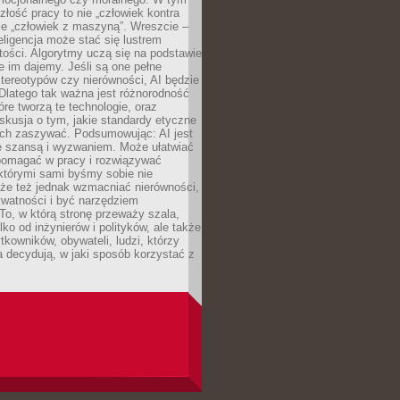
złość pracy to nie „człowiek kontra
le „człowiek z maszyną”. Wreszcie –
eligencja może stać się lustrem
ości. Algorytmy uczą się na podstawie
e im dajemy. Jeśli są one pełne
tereotypów czy nierówności, AI będzie
 Dlatego tak ważna jest różnorodność
óre tworzą te technologie, oraz
skusja o tym, jakie standardy etyczne
ch zaszywać. Podsumowując: AI jest
e szansą i wyzwaniem. Może ułatwiać
pomagać w pracy i rozwiązywać
którymi sami byśmy sobie nie
oże też jednak wzmacniać nierówności,
ywatności i być narzędziem
 To, w którą stronę przeważy szala,
lko od inżynierów i polityków, ale także
tkowników, obywateli, ludzi, którzy
 decydują, w jaki sposób korzystać z