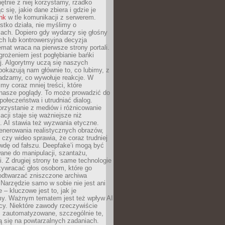
chętnie z niej korzystamy, rzadko
 się, jakie dane zbiera i gdzie je
ink
w tle komunikacji z serwerem.
tko działa, nie myślimy o
ach. Dopiero gdy wydarzy się głośny
ch lub kontrowersyjna decyzja
emat wraca na pierwsze strony portali.
rożeniem jest pogłębianie bańki
j. Algorytmy uczą się naszych
i pokazują nam głównie to, co lubimy, z
adzamy, co wywołuje reakcje. W
imy coraz mniej treści, które
 nasze poglądy. To może prowadzić do
społeczeństwa i utrudniać dialog.
rzystanie z mediów i różnicowanie
acji staje się ważniejsze niż
. AI stawia też wyzwania etyczne.
enerowania realistycznych obrazów,
 czy wideo sprawia, że coraz trudniej
wdę od fałszu. Deepfake’i mogą być
ane do manipulacji, szantażu,
i. Z drugiej strony te same technologie
zywracać głos osobom, które go
b odtwarzać zniszczone archiwa
 Narzędzie samo w sobie nie jest ani
e – kluczowe jest to, jak je
y. Ważnym tematem jest też wpływ AI
cy. Niektóre zawody rzeczywiście
 zautomatyzowane, szczególnie te,
ją się na powtarzalnych zadaniach.