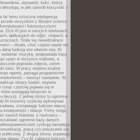
tkowników, obywateli, ludzi, którzy
 decydują, w jaki sposób korzystać z
a lat temu sztuczna inteligencja
ę przede wszystkim z filmami science
erkomputerami i futurystycznymi
ta. Dziś AI jest w naszych telefonach,
ach, aplikacjach do zdjęć, mapach, a
rzaczach. Stała się niewidzialnym
ności – działa, choć często nawet nie
 daną funkcją stoi właśnie ona. AI
wybierać muzykę, podpowiada trasy
truje spam w skrzynce mailowej, a
atycznie poprawia zdjęcia, zanim
do sieci. W pracy wspiera analizę
eruje raporty, pomaga programistom
a marketerom – tworzyć kampanie. W
alizuje obrazy badań, wspiera
i coraz częściej pojawia się w
, które pomagają lekarzom w
 decyzji. Z jednej strony to ogromna
ęki AI możemy szybciej wykonywać
zadania, zostawiając ludziom więcej
na kreatywność i relacje. Firmy mogą
ieć swoich klientów, a naukowcy –
zeszukiwać ogromne bazy danych.
pełnosprawnościami zyskują narzędzia
komunikację, pracę czy poruszanie się
 publicznej. Z drugiej strony, pojawiają
one obawy. Czy AI zabierze ludziom