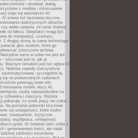
społeczeństwa i utrudniać dialog.
rzystanie z mediów i różnicowanie
acji staje się ważniejsze niż
. AI stawia też wyzwania etyczne.
enerowania realistycznych obrazów,
 czy wideo sprawia, że coraz trudniej
wdę od fałszu. Deepfake’i mogą być
ane do manipulacji, szantażu,
i. Z drugiej strony te same technologie
zywracać głos osobom, które go
b odtwarzać zniszczone archiwa
 Narzędzie samo w sobie nie jest ani
e – kluczowe jest to, jak je
y. Ważnym tematem jest też wpływ AI
cy. Niektóre zawody rzeczywiście
 zautomatyzowane, szczególnie te,
ją się na powtarzalnych zadaniach.
ocześnie powstają nowe role:
od trenowania modeli, etycy AI,
interfejsów, osoby odpowiedzialne za
cy człowieka i maszyny. Historia
cji pokazuje, że rynek pracy nie znika –
ia. Na poziomie jednostki kluczowe
enie się umiejętności, które trudno
wać: kreatywność, krytyczne
patia, współpraca, umiejętność
brych pytań. AI świetnie radzi sobie z
ch i generowaniem treści, ale nadal
o ludzkiej zdolności rozumienia
mocjonalnego czy moralnego. W tym