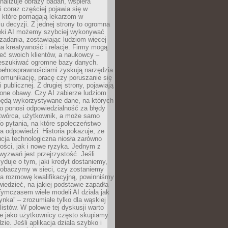
alizuje obrazy badań, wspiera
i coraz częściej pojawia się w
, które pomagają lekarzom w
 decyzji. Z jednej strony to ogromna
ęki AI możemy szybciej wykonywać
zadania, zostawiając ludziom więcej
na kreatywność i relacje. Firmy mogą
ieć swoich klientów, a naukowcy –
zeszukiwać ogromne bazy danych.
pełnosprawnościami zyskują narzędzia
komunikację, pracę czy poruszanie się
 publicznej. Z drugiej strony, pojawiają
one obawy. Czy AI zabierze ludziom
będą wykorzystywane dane, na których
o ponosi odpowiedzialność za błędy
 twórca, użytkownik, a może samo
o pytania, na które społeczeństwo
a odpowiedzi. Historia pokazuje, że
cja technologiczna niosła zarówno
ości, jak i nowe ryzyka. Jednym z
yzwań jest przejrzystość. Jeśli
yduje o tym, jaki kredyt dostaniemy,
 zobaczymy w sieci, czy zostaniemy
na rozmowę kwalifikacyjną, powinniśmy
iedzieć, na jakiej podstawie zapadła
Tymczasem wiele modeli AI działa jak
ynka” – zrozumiałe tylko dla wąskiej
listów. W połowie tej dyskusji warto
e jako użytkownicy często skupiamy
zie. Jeśli aplikacja działa szybko i