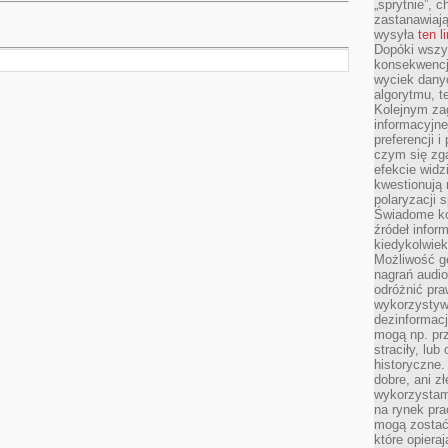
„sprytnie”, 
zastanawiając
wysyła
ten l
Dopóki wszys
konsekwencj
wyciek dany
algorytmu, t
Kolejnym zag
informacyjne
preferencji 
czym się zg
efekcie widz
kwestionują
polaryzacji 
Świadome ko
źródeł inform
kiedykolwiek
Możliwość g
nagrań audio
odróżnić pra
wykorzystyw
dezinformacj
mogą np. pr
straciły, lu
historyczne.
dobre, ani zł
wykorzystam
na rynek pra
mogą zostać
które opiera