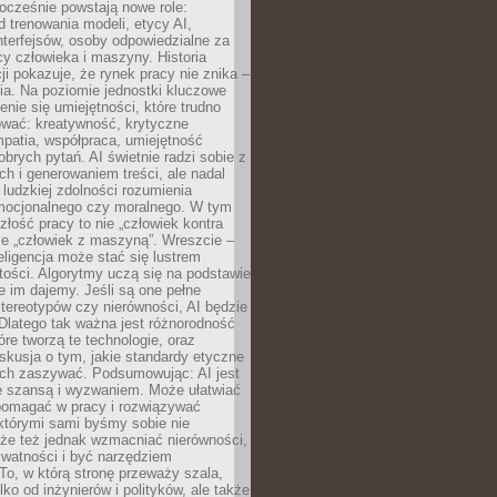
ocześnie powstają nowe role:
od trenowania modeli, etycy AI,
interfejsów, osoby odpowiedzialne za
cy człowieka i maszyny. Historia
cji pokazuje, że rynek pracy nie znika –
ia. Na poziomie jednostki kluczowe
enie się umiejętności, które trudno
wać: kreatywność, krytyczne
patia, współpraca, umiejętność
brych pytań. AI świetnie radzi sobie z
ch i generowaniem treści, ale nadal
o ludzkiej zdolności rozumienia
mocjonalnego czy moralnego. W tym
złość pracy to nie „człowiek kontra
le „człowiek z maszyną”. Wreszcie –
eligencja może stać się lustrem
ości. Algorytmy uczą się na podstawie
e im dajemy. Jeśli są one pełne
tereotypów czy nierówności, AI będzie
 Dlatego tak ważna jest różnorodność
óre tworzą te technologie, oraz
skusja o tym, jakie standardy etyczne
ch zaszywać. Podsumowując: AI jest
e szansą i wyzwaniem. Może ułatwiać
pomagać w pracy i rozwiązywać
którymi sami byśmy sobie nie
oże też jednak wzmacniać nierówności,
ywatności i być narzędziem
 To, w którą stronę przeważy szala,
lko od inżynierów i polityków, ale także