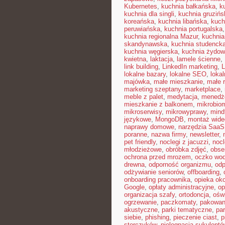
Kubernetes
,
kuchnia bałkańska
,
k
kuchnia dla singli
,
kuchnia gruzińs
koreańska
,
kuchnia libańska
,
kuch
peruwiańska
,
kuchnia portugalska
kuchnia regionalna Mazur
,
kuchnia
skandynawska
,
kuchnia studenck
kuchnia węgierska
,
kuchnia żydo
kwietna
,
laktacja
,
lamele ścienne
,
link building
,
LinkedIn marketing
,
L
lokalne bazary
,
lokalne SEO
,
loka
majówka
,
małe mieszkanie
,
małe 
marketing szeptany
,
marketplace
,
meble z palet
,
medytacja
,
menedże
mieszkanie z balkonem
,
mikrobiom
mikroserwisy
,
mikrowyprawy
,
mindf
językowe
,
MongoDB
,
montaż wide
naprawy domowe
,
narzędzia SaaS
poranne
,
nazwa firmy
,
newsletter
,
pet friendly
,
noclegi z jacuzzi
,
nocl
młodzieżowe
,
obróbka zdjęć
,
obse
ochrona przed mrozem
,
oczko wo
drewna
,
odporność organizmu
,
odp
odżywianie seniorów
,
offboarding
,
onboarding pracownika
,
opieka ok
Google
,
opłaty administracyjne
,
op
organizacja szafy
,
ortodoncja
,
oświ
ogrzewanie
,
paczkomaty
,
pakowan
akustyczne
,
parki tematyczne
,
par
siebie
,
phishing
,
pieczenie ciast
,
p
storczyków
,
pielęgnacja sukulentó