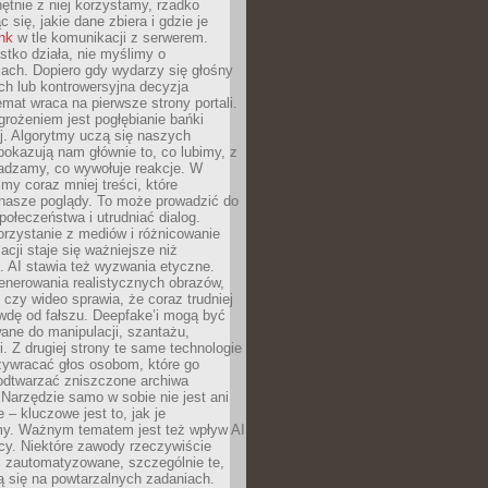
chętnie z niej korzystamy, rzadko
 się, jakie dane zbiera i gdzie je
ink
w tle komunikacji z serwerem.
tko działa, nie myślimy o
ach. Dopiero gdy wydarzy się głośny
ch lub kontrowersyjna decyzja
emat wraca na pierwsze strony portali.
rożeniem jest pogłębianie bańki
j. Algorytmy uczą się naszych
i pokazują nam głównie to, co lubimy, z
adzamy, co wywołuje reakcje. W
imy coraz mniej treści, które
 nasze poglądy. To może prowadzić do
społeczeństwa i utrudniać dialog.
rzystanie z mediów i różnicowanie
acji staje się ważniejsze niż
. AI stawia też wyzwania etyczne.
enerowania realistycznych obrazów,
 czy wideo sprawia, że coraz trudniej
wdę od fałszu. Deepfake’i mogą być
ane do manipulacji, szantażu,
i. Z drugiej strony te same technologie
zywracać głos osobom, które go
b odtwarzać zniszczone archiwa
 Narzędzie samo w sobie nie jest ani
e – kluczowe jest to, jak je
y. Ważnym tematem jest też wpływ AI
cy. Niektóre zawody rzeczywiście
 zautomatyzowane, szczególnie te,
ją się na powtarzalnych zadaniach.