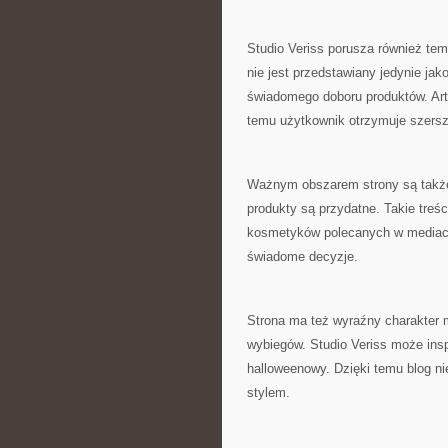
Studio Veriss porusza również tem
nie jest przedstawiany jedynie jak
świadomego doboru produktów. Art
temu użytkownik otrzymuje szersz
Ważnym obszarem strony są także 
produkty są przydatne. Takie treś
kosmetyków polecanych w mediach
świadome decyzje.
Strona ma też wyraźny charakter 
wybiegów. Studio Veriss może insp
halloweenowy. Dzięki temu blog nie
stylem.