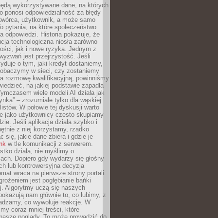
będą wykorzystywane dane, na których
o ponosi odpowiedzialność za błędy
 twórca, użytkownik, a może samo
o pytania, na które społeczeństwo
a odpowiedzi. Historia pokazuje, że
cja technologiczna niosła zarówno
ości, jak i nowe ryzyka. Jednym z
yzwań jest przejrzystość. Jeśli
yduje o tym, jaki kredyt dostaniemy,
 zobaczymy w sieci, czy zostaniemy
na rozmowę kwalifikacyjną, powinniśmy
iedzieć, na jakiej podstawie zapadła
Tymczasem wiele modeli AI działa jak
ynka” – zrozumiałe tylko dla wąskiej
listów. W połowie tej dyskusji warto
e jako użytkownicy często skupiamy
zie. Jeśli aplikacja działa szybko i
chętnie z niej korzystamy, rzadko
 się, jakie dane zbiera i gdzie je
ink
w tle komunikacji z serwerem.
tko działa, nie myślimy o
ach. Dopiero gdy wydarzy się głośny
ch lub kontrowersyjna decyzja
emat wraca na pierwsze strony portali.
rożeniem jest pogłębianie bańki
j. Algorytmy uczą się naszych
i pokazują nam głównie to, co lubimy, z
adzamy, co wywołuje reakcje. W
imy coraz mniej treści, które
 nasze poglądy. To może prowadzić do