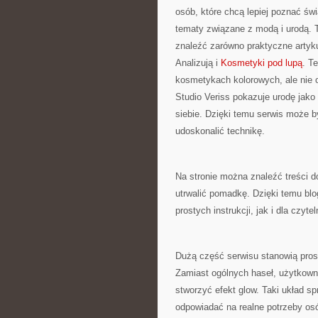
osób, które chcą lepiej poznać św
tematy związane z modą i urodą.
znaleźć zarówno praktyczne artyku
Analizują i
Kosmetyki pod lupą
. T
kosmetykach kolorowych, ale nie 
Studio Veriss pokazuje urodę jak
siebie. Dzięki temu serwis może b
udoskonalić technikę.
Na stronie można znaleźć treści d
utrwalić pomadkę. Dzięki temu bl
prostych instrukcji, jak i dla czyte
Dużą część serwisu stanowią proste
Zamiast ogólnych haseł, użytkowni
stworzyć efekt glow. Taki układ s
odpowiadać na realne potrzeby os