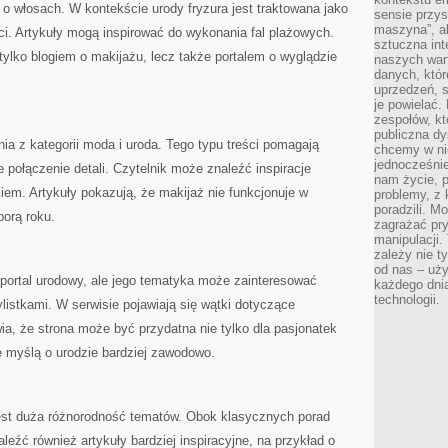
 o włosach. W kontekście urody fryzura jest traktowana jako
sensie przys
maszyna”, a
i. Artykuły mogą inspirować do wykonania fal plażowych.
sztuczna int
 tylko blogiem o makijażu, lecz także portalem o wyglądzie
naszych wart
danych, któr
uprzedzeń, s
je powielać.
zespołów, kt
publiczna dy
ia z kategorii moda i uroda. Tego typu treści pomagają
chcemy w ni
jednocześni
e połączenie detali. Czytelnik może znaleźć inspiracje
nam życie, 
em. Artykuły pokazują, że makijaż nie funkcjonuje w
problemy, z 
poradzili. M
porą roku.
zagrażać pr
manipulacji.
zależy nie ty
od nas – uży
 portal urodowy, ale jego tematyka może zainteresować
każdego dnia
technologii.
listkami. W serwisie pojawiają się wątki dotyczące
wia, że strona może być przydatna nie tylko dla pasjonatek
re myślą o urodzie bardziej zawodowo.
est duża różnorodność tematów. Obok klasycznych porad
eźć również artykuły bardziej inspiracyjne, na przykład o