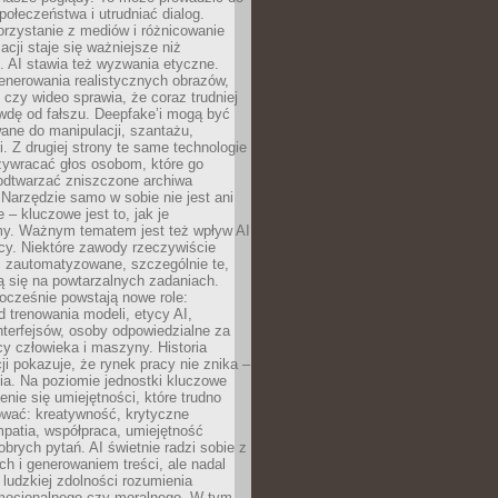
społeczeństwa i utrudniać dialog.
rzystanie z mediów i różnicowanie
acji staje się ważniejsze niż
. AI stawia też wyzwania etyczne.
enerowania realistycznych obrazów,
 czy wideo sprawia, że coraz trudniej
wdę od fałszu. Deepfake’i mogą być
ane do manipulacji, szantażu,
i. Z drugiej strony te same technologie
zywracać głos osobom, które go
b odtwarzać zniszczone archiwa
 Narzędzie samo w sobie nie jest ani
e – kluczowe jest to, jak je
y. Ważnym tematem jest też wpływ AI
cy. Niektóre zawody rzeczywiście
 zautomatyzowane, szczególnie te,
ją się na powtarzalnych zadaniach.
ocześnie powstają nowe role:
od trenowania modeli, etycy AI,
interfejsów, osoby odpowiedzialne za
cy człowieka i maszyny. Historia
cji pokazuje, że rynek pracy nie znika –
ia. Na poziomie jednostki kluczowe
enie się umiejętności, które trudno
wać: kreatywność, krytyczne
patia, współpraca, umiejętność
brych pytań. AI świetnie radzi sobie z
ch i generowaniem treści, ale nadal
o ludzkiej zdolności rozumienia
mocjonalnego czy moralnego. W tym