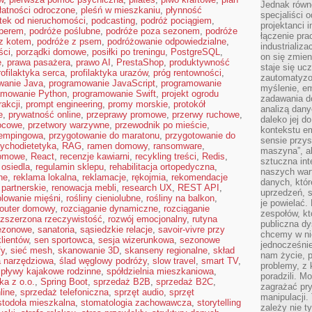
Jednak równ
łatności odroczone
,
pleśń w mieszkaniu
,
płynność
specjaliści 
tek od nieruchomości
,
podcasting
,
podróż pociągiem
,
projektanci 
perem
,
podróże poślubne
,
podróże poza sezonem
,
podróże
łączenie pra
z kotem
,
podróże z psem
,
podróżowanie odpowiedzialne
,
industrializa
ści
,
porządki domowe
,
posiłki po treningu
,
PostgreSQL
,
on się zmien
ę
,
prawa pasażera
,
prawo AI
,
PrestaShop
,
produktywność
staje się ucz
rofilaktyka serca
,
profilaktyka urazów
,
próg rentowności
,
zautomatyzo
wanie Java
,
programowanie JavaScript
,
programowanie
myślenie, em
amowanie Python
,
programowanie Swift
,
projekt ogrodu
zadawania do
rakcji
,
prompt engineering
,
promy morskie
,
protokół
analizą dany
e
,
prywatność online
,
przeprawy promowe
,
przerwy ruchowe
,
daleko jej d
ocowe
,
przetwory warzywne
,
przewodnik po mieście
,
kontekstu e
kempingowa
,
przygotowanie do maratonu
,
przygotowanie do
sensie przys
ychodietetyka
,
RAG
,
ramen domowy
,
ransomware
,
maszyna”, a
domowe
,
React
,
recenzje kawiarni
,
recykling treści
,
Redis
,
sztuczna int
 osiedla
,
regulamin sklepu
,
rehabilitacja ortopedyczna
,
naszych wart
ne
,
reklama lokalna
,
reklamacje
,
rękojmia
,
rekomendacje
danych, któr
 partnerskie
,
renowacja mebli
,
research UX
,
REST API
,
uprzedzeń, s
olowanie mięśni
,
rośliny cieniolubne
,
rośliny na balkon
,
je powielać.
router domowy
,
rozciąganie dynamiczne
,
rozciąganie
zespołów, kt
ozszerzona rzeczywistość
,
rozwój emocjonalny
,
rutyna
publiczna dy
sezonowe
,
sanatoria
,
sąsiedzkie relacje
,
savoir-vivre przy
chcemy w ni
lientów
,
sen sportowca
,
sesja wizerunkowa
,
sezonowe
jednocześni
fy
,
sieć mesh
,
skanowanie 3D
,
skanseny regionalne
,
skład
nam życie, 
 narzędziowa
,
ślad węglowy podróży
,
slow travel
,
smart TV
,
problemy, z 
spływy kajakowe rodzinne
,
spółdzielnia mieszkaniowa
,
poradzili. M
ka z o.o.
,
Spring Boot
,
sprzedaż B2B
,
sprzedaż B2C
,
zagrażać pr
line
,
sprzedaż telefoniczna
,
sprzęt audio
,
sprzęt
manipulacji.
stodoła mieszkalna
,
stomatologia zachowawcza
,
storytelling
zależy nie ty