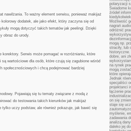
polaryzacji 
Świadome ko
źródeł inform
at nawilżania. To ważny element serwisu, ponieważ makijaż
kiedykolwiek
o kolorowy dodatek, ale jako efekt, który zaczyna się od
Możliwość g
nagrań audio
ykuły mogą dotyczyć takich tematów jak peelingi. Dzięki
odróżnić pra
wykorzystyw
y obraz do urody.
dezinformacj
mogą np. pr
straciły, lu
historyczne.
korektory. Serwis może pomagać w rozróżnianiu, które
dobre, ani zł
wykorzystam
ci są wartościowe dla osób, które czują się zagubione wśród
na rynek pra
 społecznościowych i chcą podejmować bardziej
mogą zostać
które opiera
Jednak równ
specjaliści 
projektanci 
łączenie pra
modowy. Pojawiają się tu tematy związane z modą z
industrializa
on się zmien
irować do testowania takich kierunków jak makijaż
staje się ucz
 tylko uczy podstaw, ale również pokazuje, jak bawić się
zautomatyzo
myślenie, em
zadawania do
analizą dany
daleko jej d
kontekstu e