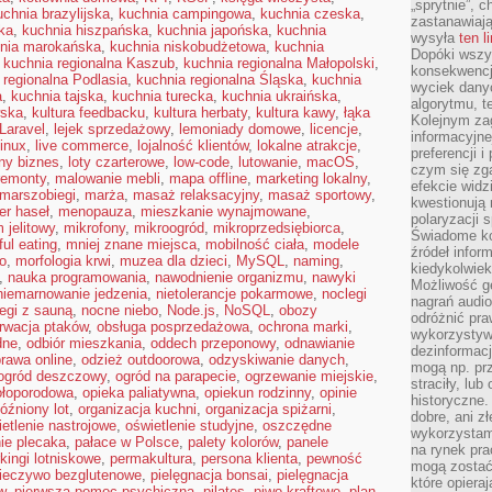
„sprytnie”, 
uchnia brazylijska
,
kuchnia campingowa
,
kuchnia czeska
,
zastanawiając
ka
,
kuchnia hiszpańska
,
kuchnia japońska
,
kuchnia
wysyła
ten l
nia marokańska
,
kuchnia niskobudżetowa
,
kuchnia
Dopóki wszys
,
kuchnia regionalna Kaszub
,
kuchnia regionalna Małopolski
,
konsekwencj
 regionalna Podlasia
,
kuchnia regionalna Śląska
,
kuchnia
wyciek dany
a
,
kuchnia tajska
,
kuchnia turecka
,
kuchnia ukraińska
,
algorytmu, t
wska
,
kultura feedbacku
,
kultura herbaty
,
kultura kawy
,
łąka
Kolejnym zag
Laravel
,
lejek sprzedażowy
,
lemoniady domowe
,
licencje
,
informacyjne
inux
,
live commerce
,
lojalność klientów
,
lokalne atrakcje
,
preferencji 
lny biznes
,
loty czarterowe
,
low-code
,
lutowanie
,
macOS
,
czym się zg
remonty
,
malowanie mebli
,
mapa offline
,
marketing lokalny
,
efekcie widz
marszobiegi
,
marża
,
masaż relaksacyjny
,
masaż sportowy
,
kwestionują
r haseł
,
menopauza
,
mieszkanie wynajmowane
,
polaryzacji 
 jelitowy
,
mikrofony
,
mikroogród
,
mikroprzedsiębiorca
,
Świadome ko
ul eating
,
mniej znane miejsca
,
mobilność ciała
,
modele
źródeł inform
o
,
morfologia krwi
,
muzea dla dzieci
,
MySQL
,
naming
,
kiedykolwiek
,
nauka programowania
,
nawodnienie organizmu
,
nawyki
Możliwość g
niemarnowanie jedzenia
,
nietolerancje pokarmowe
,
noclegi
nagrań audio
egi z sauną
,
nocne niebo
,
Node.js
,
NoSQL
,
obozy
odróżnić pra
rwacja ptaków
,
obsługa posprzedażowa
,
ochrona marki
,
wykorzystyw
dne
,
odbiór mieszkania
,
oddech przeponowy
,
odnawianie
dezinformacj
rawa online
,
odzież outdoorowa
,
odzyskiwanie danych
,
mogą np. pr
ogród deszczowy
,
ogród na parapecie
,
ogrzewanie miejskie
,
straciły, lu
ołoporodowa
,
opieka paliatywna
,
opiekun rodzinny
,
opinie
historyczne.
óźniony lot
,
organizacja kuchni
,
organizacja spiżarni
,
dobre, ani zł
etlenie nastrojowe
,
oświetlenie studyjne
,
oszczędne
wykorzystam
ie plecaka
,
pałace w Polsce
,
palety kolorów
,
panele
na rynek pra
kingi lotniskowe
,
permakultura
,
persona klienta
,
pewność
mogą zostać
ieczywo bezglutenowe
,
pielęgnacja bonsai
,
pielęgnacja
które opiera
w
,
pierwsza pomoc psychiczna
,
pilates
,
piwo kraftowe
,
plan