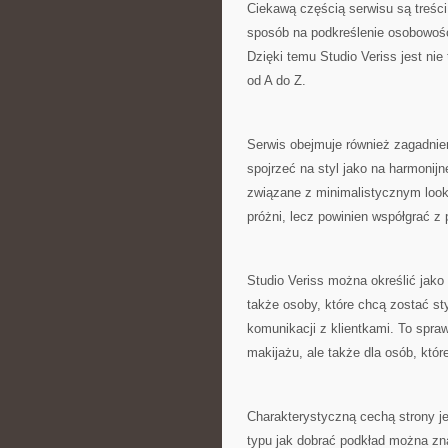
Ciekawą częścią serwisu są treści
sposób na podkreślenie osobowośc
Dzięki temu Studio Veriss jest nie
od A do Z.
Serwis obejmuje również zagadnien
spojrzeć na styl jako na harmonijn
związane z minimalistycznym looki
próżni, lecz powinien współgrać z 
Studio Veriss można określić jako
także osoby, które chcą zostać sty
komunikacji z klientkami. To spra
makijażu, ale także dla osób, któ
Charakterystyczną cechą strony j
typu jak dobrać podkład można znal