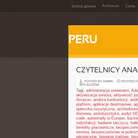
Archiwum
Strona główna
Córka
PERU
CZYTELNICY ANA
POSTED BY ADMIN
POSTED ON
WYŁĄCZONA
Tagi:
administracja serwerami
,
Ad
aktywizacja seniora
,
aktywność po
Amazon
,
analiza konkurencji
,
and
platform
,
aplikacje desktopowe
,
ap
apteczka turystyczna
,
architektura
domowa
,
astroturystyka
,
audyt S
code
,
autostrady w Europie
,
backe
satysfakcji
,
badanie tarczycy
,
bal
benefity pracownicze
,
bezpieczeńs
seniora
,
bezpieczeństwo w podróż
rekreacyjne
,
bieganie trailowe
,
bik