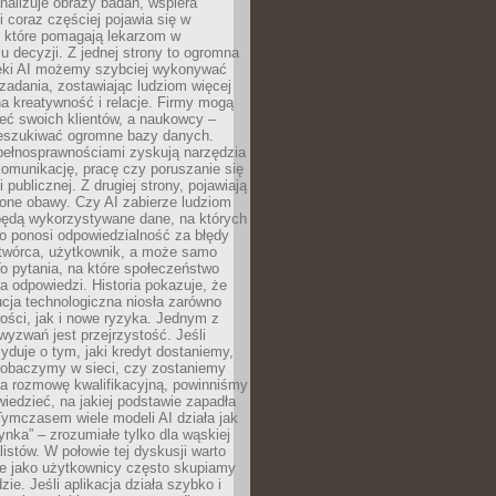
alizuje obrazy badań, wspiera
i coraz częściej pojawia się w
, które pomagają lekarzom w
 decyzji. Z jednej strony to ogromna
ęki AI możemy szybciej wykonywać
zadania, zostawiając ludziom więcej
na kreatywność i relacje. Firmy mogą
ieć swoich klientów, a naukowcy –
zeszukiwać ogromne bazy danych.
pełnosprawnościami zyskują narzędzia
komunikację, pracę czy poruszanie się
 publicznej. Z drugiej strony, pojawiają
one obawy. Czy AI zabierze ludziom
będą wykorzystywane dane, na których
o ponosi odpowiedzialność za błędy
 twórca, użytkownik, a może samo
o pytania, na które społeczeństwo
a odpowiedzi. Historia pokazuje, że
cja technologiczna niosła zarówno
ości, jak i nowe ryzyka. Jednym z
yzwań jest przejrzystość. Jeśli
yduje o tym, jaki kredyt dostaniemy,
 zobaczymy w sieci, czy zostaniemy
na rozmowę kwalifikacyjną, powinniśmy
iedzieć, na jakiej podstawie zapadła
Tymczasem wiele modeli AI działa jak
ynka” – zrozumiałe tylko dla wąskiej
listów. W połowie tej dyskusji warto
e jako użytkownicy często skupiamy
zie. Jeśli aplikacja działa szybko i