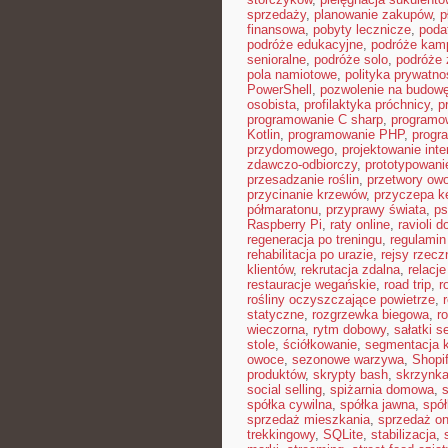
sprzedaży
,
planowanie zakupów
,
p
finansowa
,
pobyty lecznicze
,
poda
podróże edukacyjne
,
podróże kam
senioralne
,
podróże solo
,
podróże 
pola namiotowe
,
polityka prywatno
PowerShell
,
pozwolenie na budow
osobista
,
profilaktyka próchnicy
,
p
programowanie C sharp
,
programo
Kotlin
,
programowanie PHP
,
progr
przydomowego
,
projektowanie inte
zdawczo-odbiorczy
,
prototypowani
przesadzanie roślin
,
przetwory ow
przycinanie krzewów
,
przyczepa 
półmaratonu
,
przyprawy świata
,
ps
Raspberry Pi
,
raty online
,
ravioli 
regeneracja po treningu
,
regulamin
rehabilitacja po urazie
,
rejsy rzecz
klientów
,
rekrutacja zdalna
,
relacje
restauracje wegańskie
,
road trip
,
r
rośliny oczyszczające powietrze
,
statyczne
,
rozgrzewka biegowa
,
r
wieczorna
,
rytm dobowy
,
sałatki 
stole
,
ściółkowanie
,
segmentacja k
owoce
,
sezonowe warzywa
,
Shopi
produktów
,
skrypty bash
,
skrzynka
social selling
,
spiżarnia domowa
,
spółka cywilna
,
spółka jawna
,
spół
sprzedaż mieszkania
,
sprzedaż on
trekkingowy
,
SQLite
,
stabilizacja
,