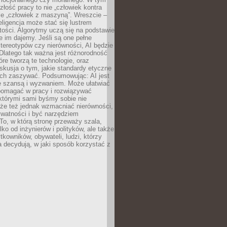
złość pracy to nie „człowiek kontra
le „człowiek z maszyną”. Wreszcie –
eligencja może stać się lustrem
ości. Algorytmy uczą się na podstawie
e im dajemy. Jeśli są one pełne
tereotypów czy nierówności, AI będzie
 Dlatego tak ważna jest różnorodność
óre tworzą te technologie, oraz
skusja o tym, jakie standardy etyczne
ch zaszywać. Podsumowując: AI jest
e szansą i wyzwaniem. Może ułatwiać
pomagać w pracy i rozwiązywać
którymi sami byśmy sobie nie
oże też jednak wzmacniać nierówności,
ywatności i być narzędziem
 To, w którą stronę przeważy szala,
lko od inżynierów i polityków, ale także
tkowników, obywateli, ludzi, którzy
 decydują, w jaki sposób korzystać z