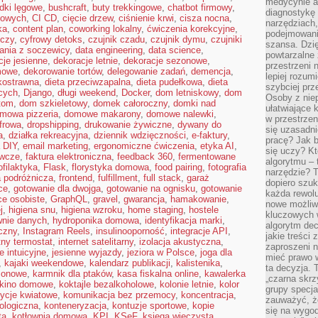
medycynie an
dki lęgowe
,
bushcraft
,
buty trekkingowe
,
chatbot firmowy
,
diagnostykę 
kowych
,
CI CD
,
cięcie drzew
,
ciśnienie krwi
,
cisza nocna
,
narzędziach
ka
,
content plan
,
coworking lokalny
,
ćwiczenia korekcyjne
,
podejmowaniu
iczy
,
cyfrowy detoks
,
czujnik czadu
,
czujnik dymu
,
czujniki
szansa. Dzi
ania z soczewicy
,
data engineering
,
data science
,
powtarzalne 
cje jesienne
,
dekoracje letnie
,
dekoracje sezonowe
,
przestrzeni 
mowe
,
dekorowanie tortów
,
delegowanie zadań
,
demencja
,
lepiej rozum
kkostrawna
,
dieta przeciwzapalna
,
dieta pudełkowa
,
dieta
szybciej pr
cych
,
Django
,
długi weekend
,
Docker
,
dom letniskowy
,
dom
Osoby z nie
tom
,
dom szkieletowy
,
domek całoroczny
,
domki nad
ułatwiające 
mowa pizzeria
,
domowe makarony
,
domowe nalewki
,
w przestrzeni
frowa
,
dropshipping
,
drukowanie żywiczne
,
dywany do
się uzasadni
a
,
działka rekreacyjna
,
dziennik wdzięczności
,
e-faktury
,
pracę? Jak 
a DIY
,
email marketing
,
ergonomiczne ćwiczenia
,
etyka AI
,
się uczy? Kt
ywcze
,
faktura elektroniczna
,
feedback 360
,
fermentowane
algorytmu –
ofilaktyka
,
Flask
,
florystyka domowa
,
food pairing
,
fotografia
narzędzie? T
a podróżnicza
,
frontend
,
fulfillment
,
full stack
,
garaż
dopiero szuk
ce
,
gotowanie dla dwojga
,
gotowanie na ognisku
,
gotowanie
każda rewolu
ce osobiste
,
GraphQL
,
gravel
,
gwarancja
,
hamakowanie
,
nowe możliw
j
,
higiena snu
,
higiena wzroku
,
home staging
,
hostele
kluczowych w
wnie danych
,
hydroponika domowa
,
identyfikacja marki
,
algorytm dec
czny
,
Instagram Reels
,
insulinooporność
,
integracje API
,
jakie treści
ntny termostat
,
internet satelitarny
,
izolacja akustyczna
,
zaproszeni 
e intuicyjne
,
jesienne wyjazdy
,
jeziora w Polsce
,
joga dla
mieć prawo w
,
kajaki weekendowe
,
kalendarz publikacji
,
kalistenika
,
ta decyzja. 
zonowe
,
karmnik dla ptaków
,
kasa fiskalna online
,
kawalerka
„czarna skrz
kino domowe
,
koktajle bezalkoholowe
,
kolonie letnie
,
kolor
grupy specja
ycje kwiatowe
,
komunikacja bez przemocy
,
koncentracja
,
zauważyć, ż
ologiczna
,
konteneryzacja
,
kontuzje sportowe
,
kopie
się na wygod
ta
,
kotłownia domowa
,
KPI
,
KSeF
,
księga wieczysta
,