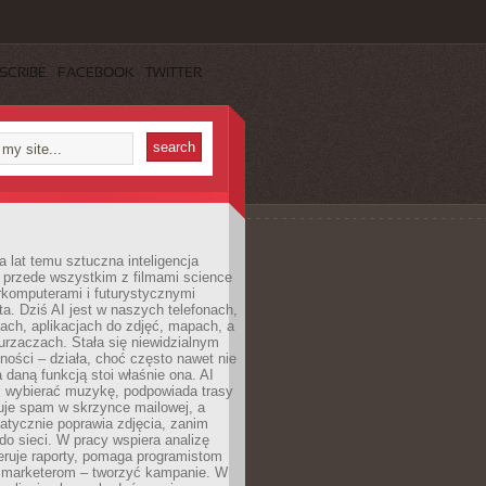
SCRIBE
FACEBOOK
TWITTER
a lat temu sztuczna inteligencja
ę przede wszystkim z filmami science
erkomputerami i futurystycznymi
ta. Dziś AI jest w naszych telefonach,
ach, aplikacjach do zdjęć, mapach, a
rzaczach. Stała się niewidzialnym
ności – działa, choć często nawet nie
 daną funkcją stoi właśnie ona. AI
wybierać muzykę, podpowiada trasy
truje spam w skrzynce mailowej, a
atycznie poprawia zdjęcia, zanim
do sieci. W pracy wspiera analizę
eruje raporty, pomaga programistom
a marketerom – tworzyć kampanie. W