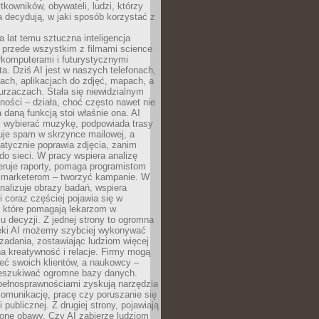
tkowników, obywateli, ludzi, którzy
 decydują, w jaki sposób korzystać z
a lat temu sztuczna inteligencja
ę przede wszystkim z filmami science
erkomputerami i futurystycznymi
ta. Dziś AI jest w naszych telefonach,
ach, aplikacjach do zdjęć, mapach, a
rzaczach. Stała się niewidzialnym
ności – działa, choć często nawet nie
 daną funkcją stoi właśnie ona. AI
wybierać muzykę, podpowiada trasy
truje spam w skrzynce mailowej, a
atycznie poprawia zdjęcia, zanim
do sieci. W pracy wspiera analizę
eruje raporty, pomaga programistom
a marketerom – tworzyć kampanie. W
alizuje obrazy badań, wspiera
i coraz częściej pojawia się w
, które pomagają lekarzom w
 decyzji. Z jednej strony to ogromna
ęki AI możemy szybciej wykonywać
zadania, zostawiając ludziom więcej
na kreatywność i relacje. Firmy mogą
ieć swoich klientów, a naukowcy –
zeszukiwać ogromne bazy danych.
pełnosprawnościami zyskują narzędzia
komunikację, pracę czy poruszanie się
 publicznej. Z drugiej strony, pojawiają
one obawy. Czy AI zabierze ludziom