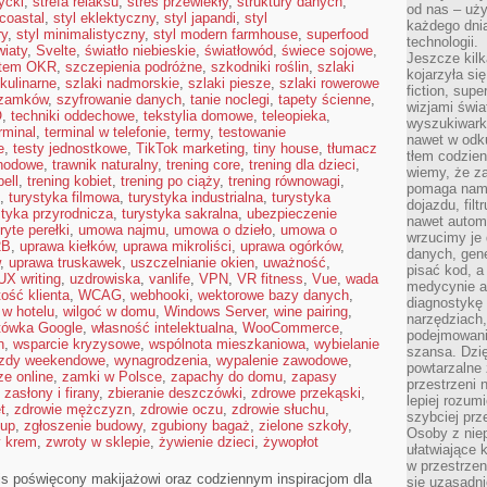
ycki
,
strefa relaksu
,
stres przewlekły
,
struktury danych
,
od nas – uży
 coastal
,
styl eklektyczny
,
styl japandi
,
styl
każdego dnia
ry
,
styl minimalistyczny
,
styl modern farmhouse
,
superfood
technologii.
iaty
,
Svelte
,
światło niebieskie
,
światłowód
,
świece sojowe
,
Jeszcze kilk
tem OKR
,
szczepienia podróżne
,
szkodniki roślin
,
szlaki
kojarzyła si
 kulinarne
,
szlaki nadmorskie
,
szlaki piesze
,
szlaki rowerowe
fiction, sup
 zamków
,
szyfrowanie danych
,
tanie noclegi
,
tapety ścienne
,
wizjami świa
O
,
techniki oddechowe
,
tekstylia domowe
,
teleopieka
,
wyszukiwark
rminal
,
terminal w telefonie
,
termy
,
testowanie
nawet w odku
e
,
testy jednostkowe
,
TikTok marketing
,
tiny house
,
tłumacz
tłem codzien
hodowe
,
trawnik naturalny
,
trening core
,
trening dla dzieci
,
wiemy, że za
bell
,
trening kobiet
,
trening po ciąży
,
trening równowagi
,
pomaga nam 
,
turystyka filmowa
,
turystyka industrialna
,
turystyka
dojazdu, fil
styka przyrodnicza
,
turystyka sakralna
,
ubezpieczenie
nawet autom
ryte perełki
,
umowa najmu
,
umowa o dzieło
,
umowa o
wrzucimy je 
2B
,
uprawa kiełków
,
uprawa mikroliści
,
uprawa ogórków
,
danych, gen
,
uprawa truskawek
,
uszczelnianie okien
,
uważność
,
pisać kod, 
UX writing
,
uzdrowiska
,
vanlife
,
VPN
,
VR fitness
,
Vue
,
wada
medycynie an
tość klienta
,
WCAG
,
webhooki
,
wektorowe bazy danych
,
diagnostykę 
 w hotelu
,
wilgoć w domu
,
Windows Server
,
wine pairing
,
narzędziach
tówka Google
,
własność intelektualna
,
WooCommerce
,
podejmowaniu
n
,
wsparcie kryzysowe
,
wspólnota mieszkaniowa
,
wybielanie
szansa. Dzi
zdy weekendowe
,
wynagrodzenia
,
wypalenie zawodowe
,
powtarzalne 
e online
,
zamki w Polsce
,
zapachy do domu
,
zapasy
przestrzeni 
,
zasłony i firany
,
zbieranie deszczówki
,
zdrowe przekąski
,
lepiej rozum
t
,
zdrowie mężczyzn
,
zdrowie oczu
,
zdrowie słuchu
,
szybciej pr
łup
,
zgłoszenie budowy
,
zgubiony bagaż
,
zielone szkoły
,
Osoby z nie
y krem
,
zwroty w sklepie
,
żywienie dzieci
,
żywopłot
ułatwiające 
w przestrzeni
is poświęcony makijażowi oraz codziennym inspiracjom dla
się uzasadni