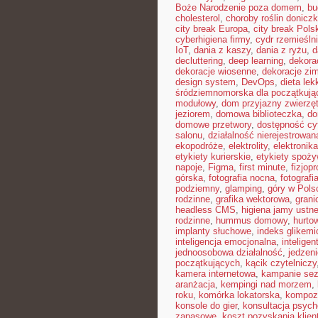
Boże Narodzenie poza domem
,
bu
cholesterol
,
choroby roślin donicz
city break Europa
,
city break Pols
cyberhigiena firmy
,
cydr rzemieśln
IoT
,
dania z kaszy
,
dania z ryżu
,
d
decluttering
,
deep learning
,
dekora
dekoracje wiosenne
,
dekoracje zi
design system
,
DevOps
,
dieta le
śródziemnomorska dla początkują
modułowy
,
dom przyjazny zwierzę
jeziorem
,
domowa biblioteczka
,
do
domowe przetwory
,
dostępność cy
salonu
,
działalność nierejestrowan
ekopodróże
,
elektrolity
,
elektronik
etykiety kurierskie
,
etykiety spoż
napoje
,
Figma
,
first minute
,
fizjopr
górska
,
fotografia nocna
,
fotografi
podziemny
,
glamping
,
góry w Pols
rodzinne
,
grafika wektorowa
,
grani
headless CMS
,
higiena jamy ustne
rodzinne
,
hummus domowy
,
hurto
implanty słuchowe
,
indeks glikemi
inteligencja emocjonalna
,
intelige
jednoosobowa działalność
,
jedzeni
początkujących
,
kącik czytelniczy
kamera internetowa
,
kampanie se
aranżacja
,
kempingi nad morzem
,
roku
,
komórka lokatorska
,
kompoz
konsole do gier
,
konsultacja psych
zapasowe
,
koszt pozyskania klien