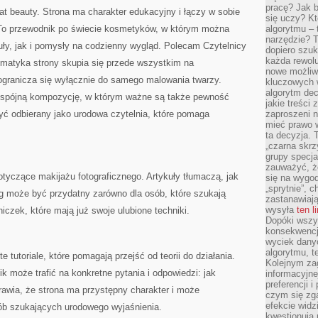
pracę? Jak 
iat beauty. Strona ma charakter edukacyjny i łączy w sobie
się uczy? Kt
 To przewodnik po świecie kosmetyków, w którym można
algorytmu –
narzędzie? T
ły, jak i pomysły na codzienny wygląd. Polecam Czytelnicy
dopiero szuk
każda rewolu
ematyka strony skupia się przede wszystkim na
nowe możliw
ogranicza się wyłącznie do samego malowania twarzy.
kluczowych w
algorytm dec
o spójną kompozycję, w którym ważne są także pewność
jakie treści
yć odbierany jako urodowa czytelnia, które pomaga
zaproszeni 
mieć prawo w
ta decyzja. 
„czarna skrz
grupy specja
zauważyć, ż
otyczące makijażu fotograficznego. Artykuły tłumaczą, jak
się na wygod
„sprytnie”, 
og może być przydatny zarówno dla osób, które szukają
zastanawiając
wysyła
ten l
lniczek, które mają już swoje ulubione techniki.
Dopóki wszys
konsekwencj
wyciek dany
algorytmu, t
 tutoriale, które pomagają przejść od teorii do działania.
Kolejnym zag
k może trafić na konkretne pytania i odpowiedzi: jak
informacyjne
preferencji 
prawia, że strona ma przystępny charakter i może
czym się zg
efekcie widz
ób szukających urodowego wyjaśnienia.
kwestionują