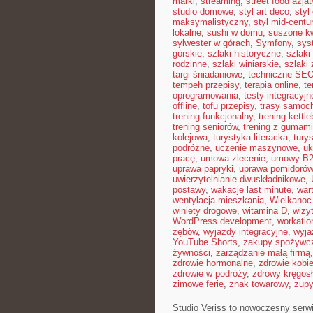
marki
,
streaming
,
street food azjat
studio domowe
,
styl art deco
,
styl
maksymalistyczny
,
styl mid-centu
lokalne
,
sushi w domu
,
suszone kw
sylwester w górach
,
Symfony
,
sys
górskie
,
szlaki historyczne
,
szlaki
rodzinne
,
szlaki winiarskie
,
szlaki
targi śniadaniowe
,
techniczne SE
tempeh przepisy
,
terapia online
,
te
oprogramowania
,
testy integracyjn
offline
,
tofu przepisy
,
trasy samoc
trening funkcjonalny
,
trening kettle
trening seniorów
,
trening z gumami
kolejowa
,
turystyka literacka
,
tury
podróżne
,
uczenie maszynowe
,
uk
pracę
,
umowa zlecenie
,
umowy B
uprawa papryki
,
uprawa pomidorów
uwierzytelnianie dwuskładnikowe
,
postawy
,
wakacje last minute
,
war
wentylacja mieszkania
,
Wielkanoc
winiety drogowe
,
witamina D
,
wizy
WordPress development
,
workatio
zębów
,
wyjazdy integracyjne
,
wyja
YouTube Shorts
,
zakupy spożywcz
żywności
,
zarządzanie małą firmą
zdrowie hormonalne
,
zdrowie kobie
zdrowie w podróży
,
zdrowy kręgos
zimowe ferie
,
znak towarowy
,
zup
Studio Veriss to nowoczesny serw