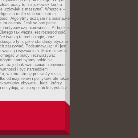
złość pracy to nie „człowiek kontra
le „człowiek z maszyną”. Wreszcie –
eligencja może stać się lustrem
ości. Algorytmy uczą się na podstawie
e im dajemy. Jeśli są one pełne
tereotypów czy nierówności, AI będzie
 Dlatego tak ważna jest różnorodność
óre tworzą te technologie, oraz
skusja o tym, jakie standardy etyczne
ch zaszywać. Podsumowując: AI jest
e szansą i wyzwaniem. Może ułatwiać
pomagać w pracy i rozwiązywać
którymi sami byśmy sobie nie
oże też jednak wzmacniać nierówności,
ywatności i być narzędziem
 To, w którą stronę przeważy szala,
lko od inżynierów i polityków, ale także
tkowników, obywateli, ludzi, którzy
 decydują, w jaki sposób korzystać z