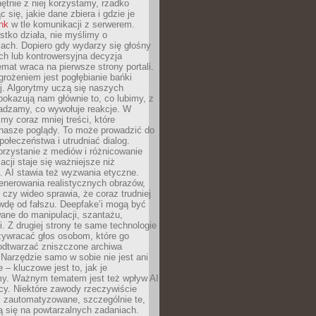
chętnie z niej korzystamy, rzadko
 się, jakie dane zbiera i gdzie je
ink
w tle komunikacji z serwerem.
tko działa, nie myślimy o
ach. Dopiero gdy wydarzy się głośny
ch lub kontrowersyjna decyzja
emat wraca na pierwsze strony portali.
rożeniem jest pogłębianie bańki
j. Algorytmy uczą się naszych
i pokazują nam głównie to, co lubimy, z
adzamy, co wywołuje reakcje. W
imy coraz mniej treści, które
 nasze poglądy. To może prowadzić do
społeczeństwa i utrudniać dialog.
rzystanie z mediów i różnicowanie
acji staje się ważniejsze niż
. AI stawia też wyzwania etyczne.
enerowania realistycznych obrazów,
 czy wideo sprawia, że coraz trudniej
wdę od fałszu. Deepfake’i mogą być
ane do manipulacji, szantażu,
i. Z drugiej strony te same technologie
zywracać głos osobom, które go
b odtwarzać zniszczone archiwa
 Narzędzie samo w sobie nie jest ani
e – kluczowe jest to, jak je
y. Ważnym tematem jest też wpływ AI
cy. Niektóre zawody rzeczywiście
 zautomatyzowane, szczególnie te,
ją się na powtarzalnych zadaniach.