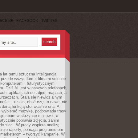
SCRIBE
FACEBOOK
TWITTER
a lat temu sztuczna inteligencja
ę przede wszystkim z filmami science
erkomputerami i futurystycznymi
ta. Dziś AI jest w naszych telefonach,
ach, aplikacjach do zdjęć, mapach, a
rzaczach. Stała się niewidzialnym
ności – działa, choć często nawet nie
 daną funkcją stoi właśnie ona. AI
wybierać muzykę, podpowiada trasy
truje spam w skrzynce mailowej, a
atycznie poprawia zdjęcia, zanim
do sieci. W pracy wspiera analizę
eruje raporty, pomaga programistom
a marketerom – tworzyć kampanie. W