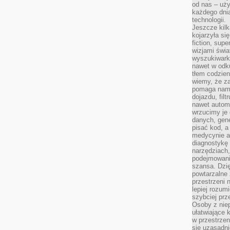
od nas – uży
każdego dnia
technologii.
Jeszcze kilk
kojarzyła si
fiction, sup
wizjami świa
wyszukiwark
nawet w odku
tłem codzien
wiemy, że za
pomaga nam 
dojazdu, fil
nawet autom
wrzucimy je 
danych, gen
pisać kod, 
medycynie an
diagnostykę 
narzędziach
podejmowaniu
szansa. Dzi
powtarzalne 
przestrzeni 
lepiej rozum
szybciej pr
Osoby z nie
ułatwiające 
w przestrzeni
się uzasadni