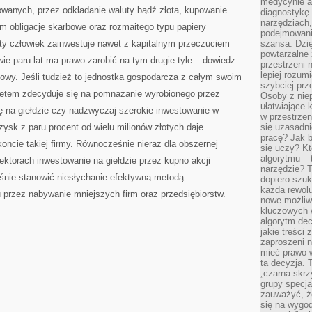
medycynie an
OCZYWISTE
owanych, przez odkładanie waluty bądź złota, kupowanie
diagnostykę 
narzędziach
m obligacje skarbowe oraz rozmaitego typu papiery
podejmowaniu
ity człowiek zainwestuje nawet z kapitalnym przeczuciem
szansa. Dzi
powtarzalne 
wie paru lat ma prawo zarobić na tym drugie tyle – dowiedz
przestrzeni 
lepiej rozum
iowy. Jeśli tudzież to jednostka gospodarcza z całym swoim
szybciej pr
etem zdecyduje się na pomnażanie wyrobionego przez
Osoby z nie
ułatwiające 
rę na giełdzie czy nadzwyczaj szerokie inwestowanie w
w przestrzeni
zysk z paru procent od wielu milionów złotych daje
się uzasadni
pracę? Jak 
oncie takiej firmy. Równocześnie nieraz dla obszernej
się uczy? Kt
algorytmu –
sektorach inwestowanie na giełdzie przez kupno akcji
narzędzie? T
śnie stanowić niesłychanie efektywną metodą
dopiero szuk
każda rewolu
przez nabywanie mniejszych firm oraz przedsiębiorstw.
nowe możliw
kluczowych w
algorytm dec
jakie treści
zaproszeni 
mieć prawo w
ta decyzja. 
„czarna skrz
grupy specja
zauważyć, ż
się na wygod