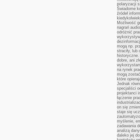
polaryzacji 
Świadome ko
źródeł inform
kiedykolwiek
Możliwość g
nagrań audio
odróżnić pra
wykorzystyw
dezinformacj
mogą np. pr
straciły, lu
historyczne.
dobre, ani zł
wykorzystam
na rynek pra
mogą zostać
które opiera
Jednak równ
specjaliści 
projektanci 
łączenie pra
industrializa
on się zmien
staje się ucz
zautomatyzo
myślenie, em
zadawania do
analizą dany
daleko jej d
kontekstu e