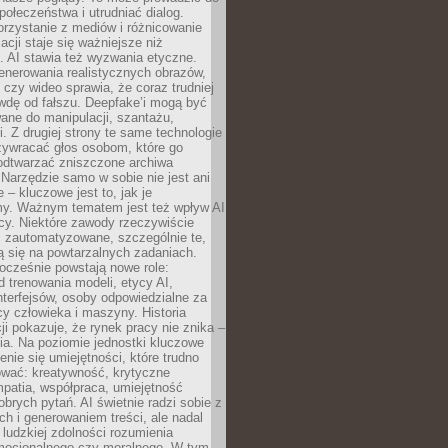
społeczeństwa i utrudniać dialog.
rzystanie z mediów i różnicowanie
acji staje się ważniejsze niż
. AI stawia też wyzwania etyczne.
enerowania realistycznych obrazów,
 czy wideo sprawia, że coraz trudniej
wdę od fałszu. Deepfake’i mogą być
ane do manipulacji, szantażu,
i. Z drugiej strony te same technologie
zywracać głos osobom, które go
b odtwarzać zniszczone archiwa
 Narzędzie samo w sobie nie jest ani
e – kluczowe jest to, jak je
y. Ważnym tematem jest też wpływ AI
cy. Niektóre zawody rzeczywiście
 zautomatyzowane, szczególnie te,
ją się na powtarzalnych zadaniach.
ocześnie powstają nowe role:
od trenowania modeli, etycy AI,
interfejsów, osoby odpowiedzialne za
cy człowieka i maszyny. Historia
cji pokazuje, że rynek pracy nie znika –
ia. Na poziomie jednostki kluczowe
enie się umiejętności, które trudno
wać: kreatywność, krytyczne
patia, współpraca, umiejętność
brych pytań. AI świetnie radzi sobie z
ch i generowaniem treści, ale nadal
o ludzkiej zdolności rozumienia
mocjonalnego czy moralnego. W tym