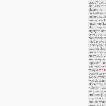
pracę? Jak 
się uczy? Kt
algorytmu –
narzędzie? T
dopiero szuk
każda rewolu
nowe możliw
kluczowych w
algorytm dec
jakie treści
zaproszeni 
mieć prawo w
ta decyzja. 
„czarna skrz
grupy specja
zauważyć, ż
się na wygod
„sprytnie”, 
zastanawiając
wysyła
ten l
Dopóki wszys
konsekwencj
wyciek dany
algorytmu, t
Kolejnym zag
informacyjne
preferencji 
czym się zg
efekcie widz
kwestionują