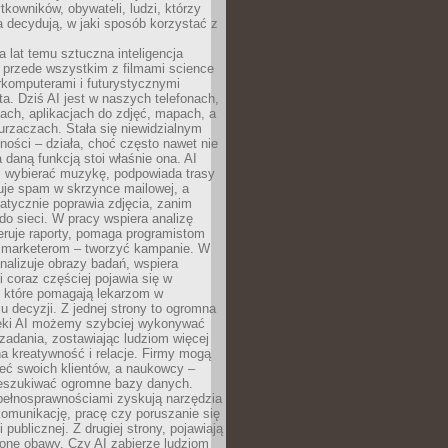
tkowników, obywateli, ludzi, którzy
 decydują, w jaki sposób korzystać z
a lat temu sztuczna inteligencja
ę przede wszystkim z filmami science
erkomputerami i futurystycznymi
ta. Dziś AI jest w naszych telefonach,
ach, aplikacjach do zdjęć, mapach, a
rzaczach. Stała się niewidzialnym
ności – działa, choć często nawet nie
 daną funkcją stoi właśnie ona. AI
wybierać muzykę, podpowiada trasy
truje spam w skrzynce mailowej, a
atycznie poprawia zdjęcia, zanim
do sieci. W pracy wspiera analizę
eruje raporty, pomaga programistom
a marketerom – tworzyć kampanie. W
alizuje obrazy badań, wspiera
i coraz częściej pojawia się w
, które pomagają lekarzom w
 decyzji. Z jednej strony to ogromna
ęki AI możemy szybciej wykonywać
zadania, zostawiając ludziom więcej
na kreatywność i relacje. Firmy mogą
ieć swoich klientów, a naukowcy –
zeszukiwać ogromne bazy danych.
pełnosprawnościami zyskują narzędzia
komunikację, pracę czy poruszanie się
 publicznej. Z drugiej strony, pojawiają
one obawy. Czy AI zabierze ludziom