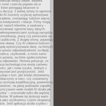
alizuje obrazy badań, wspiera
i coraz częściej pojawia się w
, które pomagają lekarzom w
 decyzji. Z jednej strony to ogromna
ęki AI możemy szybciej wykonywać
zadania, zostawiając ludziom więcej
na kreatywność i relacje. Firmy mogą
ieć swoich klientów, a naukowcy –
zeszukiwać ogromne bazy danych.
pełnosprawnościami zyskują narzędzia
komunikację, pracę czy poruszanie się
 publicznej. Z drugiej strony, pojawiają
one obawy. Czy AI zabierze ludziom
będą wykorzystywane dane, na których
o ponosi odpowiedzialność za błędy
 twórca, użytkownik, a może samo
o pytania, na które społeczeństwo
a odpowiedzi. Historia pokazuje, że
cja technologiczna niosła zarówno
ości, jak i nowe ryzyka. Jednym z
yzwań jest przejrzystość. Jeśli
yduje o tym, jaki kredyt dostaniemy,
 zobaczymy w sieci, czy zostaniemy
na rozmowę kwalifikacyjną, powinniśmy
iedzieć, na jakiej podstawie zapadła
Tymczasem wiele modeli AI działa jak
ynka” – zrozumiałe tylko dla wąskiej
listów. W połowie tej dyskusji warto
e jako użytkownicy często skupiamy
zie. Jeśli aplikacja działa szybko i