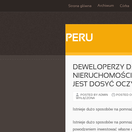
Archiwum
Strona główna
Córka
PERU
DEWELOPERZY D
NIERUCHOMOŚCI 
JEST DOSYĆ OCZ
POSTED BY ADMIN
POSTED ON
WYŁĄCZONA
Istnieje dużo sposobów na pomna
Istnieje dużo sposobów na pomnaża
powodzeniem inwestować własne o