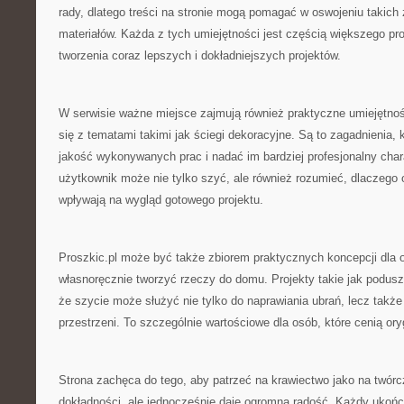
rady, dlatego treści na stronie mogą pomagać w oswojeniu takich 
materiałów. Każda z tych umiejętności jest częścią większego pr
tworzenia coraz lepszych i dokładniejszych projektów.
W serwisie ważne miejsce zajmują również praktyczne umiejętnoś
się z tematami takimi jak ściegi dekoracyjne. Są to zagadnienia, 
jakość wykonywanych prac i nadać im bardziej profesjonalny chara
użytkownik może nie tylko szyć, ale również rozumieć, dlaczego 
wpływają na wygląd gotowego projektu.
Proszkic.pl może być także zbiorem praktycznych koncepcji dla o
własnoręcznie tworzyć rzeczy do domu. Projekty takie jak poduszki
że szycie może służyć nie tylko do naprawiania ubrań, lecz także
przestrzeni. To szczególnie wartościowe dla osób, które cenią ory
Strona zachęca do tego, aby patrzeć na krawiectwo jako na twó
dokładności, ale jednocześnie daje ogromną radość. Każdy ukońc