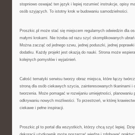
stopniowo oswajać ten język i lepiej rozumieć instrukcje, opisy m
osób szyjących. To istotny krok w budowaniu samodzielności.
Proszkic.pl może stać się miejscem regularnych odwiedzin dla osó
małymi krokami. Nie trzeba od razu szyć skomplikowanych ubrań 
Można zacząć od jednego szwu, jednej poduszki, jednej poprawki
dodatku. Każdy projekt jest okazją do nauki. Strona może wspiera
kolejnych pomysłów i wyjaśnień.
Całość tematyki serwisu tworzy obraz miejsca, które łączy twórcze
stroną dla osób ciekawych szycia, zainteresowanych tkaninami i
tworzenia. Może pomagać w rozwijaniu umiejętności, planowaniu p
odkrywaniu nowych możliwości. To przestrzeń, w której krawiectw
ciekawe i pełne inspiracji.
Proszkic.pl to portal dla wszystkich, którzy chcą szyć lepiej. Dz
dekoracji użytkownik może poszerzać wiedzę i zdobywać praktycz