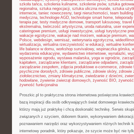
szkoła tańca
,
szkolenia kulinarne
,
szkolenie psów
,
sztuka gotowa
regionalna
,
sztuka negocjacji
,
sztuka uliczna murale
,
sztuka uży
internecie
,
taniec nowoczesny
,
targi nieruchomości
,
team building
medyczna
,
technologie AGD
,
technologie smart home
,
teleporady
terapia par
,
testy medyczne domowe
,
transport luksusowy
,
travel 
ekstremalna
,
twórczość artystyczna
,
uroda naturalna
,
user experi
cateringowe premium
,
usługi inwestycyjne
,
usługi turystyczne pr
wakacje egzotyczne
,
wakacje nad morzem
,
wakacje premium
,
wa
Polsce
,
webdesign
,
wernisaż
,
weterynaria egzotyczna
,
wideofilm
wirtualizacja
,
wirtualna rzeczywistość w edukacji
,
wirtualne konfer
life balance w domu
,
workshop survivalowy
,
wspinaczka górska
,
w
wydarzenia edukacyjne
,
wydawnictwo internetowe
,
wynalazki
,
wyp
wyposażenie ogrodu
,
wystawa malarska
,
yoga w ogrodzie
,
zarząd
kapitałem
,
zarządzanie klientami
,
zarządzanie odpadami
,
zarządz
zarządzanie zespołem
,
zdjęcia produktowe e-commerce
,
zdrowie 
psychiczne dorosłych
,
zdrowie publiczne
,
zdrowie skóry
,
zdrowie 
ziołolecznictwo
,
zmiany klimatyczne
,
zwiedzanie z dziećmi
,
zwie
hodowlane
,
żywienie zwierząt domowych
,
żywność BIO
,
żywność 
żywność funkcjonalna
Proszkic.pl to praktyczna strona internetowa poświęcona krawiec
bazą inspiracji dla osób odkrywających świat domowego krawiectw
którzy mają już praktykę i chcą doskonalić technikę. Serwis skup
związanych z szyciem, doborem tkanin, wykonywaniem dekoracji,
poznawaniem narzędzi oraz wykorzystywaniem różnych technik kr
internetowy poradnik, który pokazuje, że szycie może być nie tyl