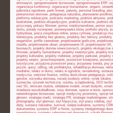
domowymi
,
oprogramowanie biznesowe
,
oprogramowanie ERP
,
or
organizacja konferencji
,
organizacje humanitarne
,
origami
,
oświet
paleniska ogrodowe
,
parki linowe
,
patenty
,
personal branding
,
piec
piekarnictwo domowe
,
pielęgnacja naturalna
,
planowanie posiłków
platformy edukacyjne
,
podcasts marketing
,
podróże aktywne
,
pod
budżetowe
,
podróże ekspedycyjne
,
podróże kulinarne
,
podróże o
przyczepą
,
pokazy filmowe
,
pomoc międzynarodowa
,
pomoc psyc
domu
,
porady rozwojowe
,
porównywarka lotów
,
portfolio artysty
,
p
hybrydowa
,
praca zespołowa online
,
prasa cyfrowa
,
produkcja mu
telewizyjna
,
produkty bez glutenu
,
produkty bez laktozy
,
produkty 
wegańskie
,
profile zawodowe
,
projektowanie graficzne
,
projektowa
światła
,
projektowanie ubrań
,
projektowanie UI
,
projektowanie UX
biurowych
,
projekty domów nowoczesnych
,
projekty ekologiczne 
firmowe
,
projekty humanitarne
,
projekty inwestycyjne
,
projekty kr
projekty kulturalne
,
projekty meblowe
,
projekty parkowe
,
projekty
projekty wnętrz
,
przechowywanie
,
przestrzeń kreatywna
,
przestrz
turystyczne
,
przyjazna przestrzeń pracy
,
przyprawy świata
,
psy pr
puzzle
,
quizy
,
rafting
,
rak profilaktyka
,
rehabilitacja domowa
,
rekl
medialne
,
relaks w domu
,
relaks w ogrodzie
,
remarketing
,
restaur
medyczna
,
rodzinne finanse
,
rośliny doniczkowe pielęgnacja
,
rośl
górskie
,
rozrywka domowa
,
rozwój osobisty online
,
rynek lokalny
,
surowców
,
rysunek techniczny
,
rzeźba
,
scrapbooking
,
SEO techn
sieć 5G
,
skincare routine
,
składanie modeli
,
smart budynki
,
smart
śniadania wysokobiałkowe
,
sosy domowe
,
spacer w lesie
,
sponso
networkingowe biznesowe
,
sprzęt medyczny przenośny
,
sprzęt te
głosem
,
strategia marki
,
strategia PR
,
strategie marketingowe
,
str
photography
,
styl glamour
,
styl klasyczny
,
styl pracy zdalnej
,
styl
diety
,
surowce naturalne
,
survival
,
święta kulinarne
,
systemy CRM
dokumentów
,
systemy ERP w firmie
,
systemy inteligentnego dom
nawadniające
,
systemy zabezpieczeń domowych
,
szkoła filmowa 