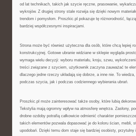
od lat technikach, takich jak szycie ręczne, prasowanie, wykańc
wykrojów. Z drugiej strony stale rozwija się dzięki nowym mater
trendom i pomysłom. Proszkic.pl pokazuje tę różnorodność, łąc
bardziej współczesnymi inspiracjami.
Strona może być również użyteczna dla osób, które chcą lepiej 
konstrukcyjnej. Gotowe ubranie widziane w sklepie wygląda prost
wymaga wielu decyzji: wyboru materiału, kroju, szwu, wykończenia,
treści związane z szyciem, użytkownik zaczyna zauważać te eleme
dlaczego jedne rzeczy układają się dobrze, a inne nie. To wiedza,
podczas szycia, jak i podczas codziennego wybierania ubrań.
Proszkic.pl może zainteresować także osoby, które lubią dekoro
Tekstylia mają ogromny wpływ na atmosferę wnętrza. Zasłony, pod
drobne ozdoby potrafią całkowicie odmienić charakter pomieszcz
takich elementów pozwala dopasować je do koloru ścian, mebli, s
upodobań. Dzięki temu dom staje się bardziej osobisty, przytulny i