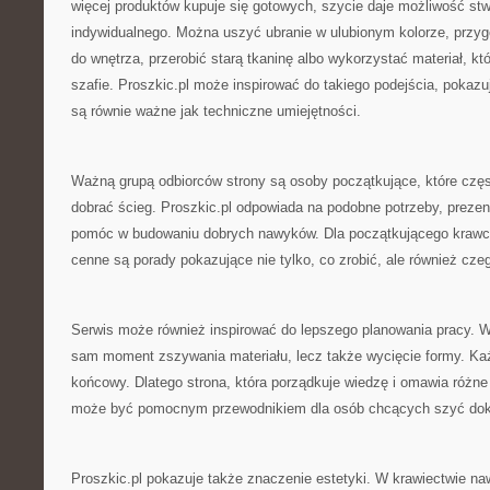
więcej produktów kupuje się gotowych, szycie daje możliwość st
indywidualnego. Można uszyć ubranie w ulubionym kolorze, przy
do wnętrza, przerobić starą tkaninę albo wykorzystać materiał, k
szafie. Proszkic.pl może inspirować do takiego podejścia, pokazu
są równie ważne jak techniczne umiejętności.
Ważną grupą odbiorców strony są osoby początkujące, które częst
dobrać ścieg. Proszkic.pl odpowiada na podobne potrzeby, prezent
pomóc w budowaniu dobrych nawyków. Dla początkującego krawca
cenne są porady pokazujące nie tylko, co zrobić, ale również cze
Serwis może również inspirować do lepszego planowania pracy. W s
sam moment zszywania materiału, lecz także wycięcie formy. Ka
końcowy. Dlatego strona, która porządkuje wiedzę i omawia różne
może być pomocnym przewodnikiem dla osób chcących szyć dokła
Proszkic.pl pokazuje także znaczenie estetyki. W krawiectwie na