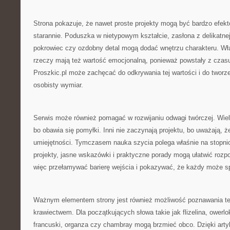
Strona pokazuje, że nawet proste projekty mogą być bardzo efekt
starannie. Poduszka w nietypowym kształcie, zasłona z delikatnej
pokrowiec czy ozdobny detal mogą dodać wnętrzu charakteru. W
rzeczy mają też wartość emocjonalną, ponieważ powstały z czasu
Proszkic.pl może zachęcać do odkrywania tej wartości i do tworze
osobisty wymiar.
Serwis może również pomagać w rozwijaniu odwagi twórczej. Wiele
bo obawia się pomyłki. Inni nie zaczynają projektu, bo uważają, 
umiejętności. Tymczasem nauka szycia polega właśnie na stopni
projekty, jasne wskazówki i praktyczne porady mogą ułatwić rozp
więc przełamywać barierę wejścia i pokazywać, że każdy może s
Ważnym elementem strony jest również możliwość poznawania te
krawiectwem. Dla początkujących słowa takie jak flizelina, owerlo
francuski, organza czy chambray mogą brzmieć obco. Dzięki ar