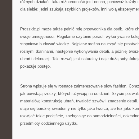
różnych działań. Taka różnorodność jest cenna, ponieważ każdy 
dla siebie: jedni szukają szybkich projektów, inni wolą eksperyme
Proszkic.pl może także pełnić rolę przewodnika dla osób, które 
swoje umiejętności. Regularne czytanie porad i wykonywanie kole
stopniowo budować wiedzę. Najpierw można nauczyć się prostyc
różnymi tkaninami, następnie wykonywania detali, a później twor
ubrań i dekoracji. Taki rozwój jest naturalny i daje dużą satysfak
pokazuje postęp.
Strona wpisuje się w rosnące zainteresowanie slow fashion. Cora
jak powstają rzeczy, których używają na co dzień. Szycie pozwala
materiałów, konstrukcję ubrań, trwałość szwów i znaczenie detali
staje się bardziej świadomy nie tylko jako twórca, ale też jako k
rozwijać takie podejście, zachęcając do samodzielności, dokładnoś
przedmioty codziennego użytku.