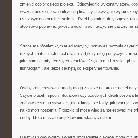
zmienić odbiór całego projektu. Odpowiednio wykonany szew, dobr
wszyta kieszeń, równo ułożona plisa czy precyzyjnie wykończony
rzecz wygląda bardziej solidnie. Dzięki poradom dotyczącym tak
stopniowo poprawiać jakość swoich prac i uczyć się patrzeć na s
Strona ma również wymiar edukacyjny, ponieważ pozwala czyteln
różnych materiałach i technikach. Artykuły mogą dotyczyć zarów
jak i bardziej artystycznych tematów. Dzięki temu Proszkic.pl nie
instrukcjami, ale także zachętą do eksperymentowania.
Osoby zainteresowane modą mogą znaleźć na stronie treści doty
Szycie bluzek, spodni, dodatków czy ozdobnych detali pozwala lep
zachowuje się na sylwetce, jak układają się fałdy, jak pracują sz
na komfort noszenia. Proszkic.pl może więc zainteresować nie ty
osoby, które marzą o projektowaniu własnych ubrań.
Dla miłośników wystroju wnętrz szczególnie ciekawe mogą być ar