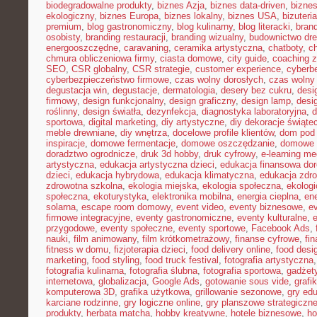
biodegradowalne produkty
,
biznes Azja
,
biznes data-driven
,
bizne
ekologiczny
,
biznes Europa
,
biznes lokalny
,
biznes USA
,
bizuter
premium
,
blog gastronomiczny
,
blog kulinarny
,
blog literacki
,
bran
osobisty
,
branding restauracji
,
branding wizualny
,
budownictwo dr
energooszczędne
,
caravaning
,
ceramika artystyczna
,
chatboty
,
ch
chmura obliczeniowa firmy
,
ciasta domowe
,
city guide
,
coaching z
SEO
,
CSR globalny
,
CSR strategie
,
customer experience
,
cyberb
cyberbezpieczeństwo firmowe
,
czas wolny dorosłych
,
czas wolny 
degustacja win
,
degustacje
,
dermatologia
,
desery bez cukru
,
desi
firmowy
,
design funkcjonalny
,
design graficzny
,
design lamp
,
desi
roślinny
,
design światła
,
dezynfekcja
,
diagnostyka laboratoryjna
,
d
sportowa
,
digital marketing
,
diy artystyczne
,
diy dekoracje świąte
meble drewniane
,
diy wnętrza
,
docelowe profile klientów
,
dom pod 
inspiracje
,
domowe fermentacje
,
domowe oszczędzanie
,
domowe 
doradztwo ogrodnicze
,
druk 3d hobby
,
druk cyfrowy
,
e-learning m
artystyczna
,
edukacja artystyczna dzieci
,
edukacja finansowa dor
dzieci
,
edukacja hybrydowa
,
edukacja klimatyczna
,
edukacja zdro
zdrowotna szkolna
,
ekologia miejska
,
ekologia społeczna
,
ekolog
społeczna
,
ekoturystyka
,
elektronika mobilna
,
energia cieplna
,
ene
solarna
,
escape room domowy
,
event video
,
eventy biznesowe
,
e
firmowe integracyjne
,
eventy gastronomiczne
,
eventy kulturalne
,
e
przygodowe
,
eventy społeczne
,
eventy sportowe
,
Facebook Ads
,
nauki
,
film animowany
,
film krótkometrażowy
,
finanse cyfrowe
,
fi
fitness w domu
,
fizjoterapia dzieci
,
food delivery online
,
food desi
marketing
,
food styling
,
food truck festival
,
fotografia artystyczna
fotografia kulinarna
,
fotografia ślubna
,
fotografia sportowa
,
gadżet
internetowa
,
globalizacja
,
Google Ads
,
gotowanie sous vide
,
grafi
komputerowa 3D
,
grafika użytkowa
,
grillowanie sezonowe
,
gry ed
karciane rodzinne
,
gry logiczne online
,
gry planszowe strategiczn
produkty
,
herbata matcha
,
hobby kreatywne
,
hotele biznesowe
,
ho