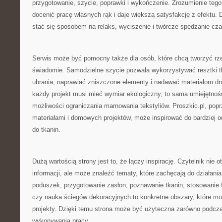
przygotowanie, szycie, poprawki i wykończenie. Zrozumienie tego
docenić pracę własnych rąk i daje większą satysfakcję z efektu.
stać się sposobem na relaks, wyciszenie i twórcze spędzanie cza
Serwis może być pomocny także dla osób, które chcą tworzyć rzec
świadomie. Samodzielne szycie pozwala wykorzystywać resztki tk
ubrania, naprawiać zniszczone elementy i nadawać materiałom dru
każdy projekt musi mieć wymiar ekologiczny, to sama umiejętnoś
możliwości ograniczania marnowania tekstyliów. Proszkic.pl, popr
materiałami i domowych projektów, może inspirować do bardziej 
do tkanin.
Dużą wartością strony jest to, że łączy inspirację. Czytelnik nie 
informacji, ale może znaleźć tematy, które zachęcają do działania
poduszek, przygotowanie zasłon, poznawanie tkanin, stosowanie fl
czy nauka ściegów dekoracyjnych to konkretne obszary, które m
projekty. Dzięki temu strona może być użyteczna zarówno podczas
wykonywania pracy.