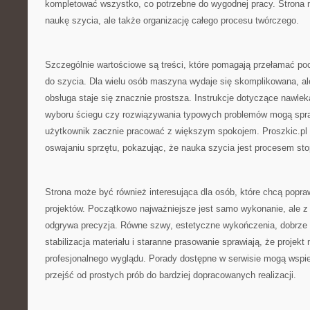
kompletować wszystko, co potrzebne do wygodnej pracy. Strona m
naukę szycia, ale także organizację całego procesu twórczego.
Szczególnie wartościowe są treści, które pomagają przełamać p
do szycia. Dla wielu osób maszyna wydaje się skomplikowana, al
obsługa staje się znacznie prostsza. Instrukcje dotyczące nawlek
wyboru ściegu czy rozwiązywania typowych problemów mogą spra
użytkownik zacznie pracować z większym spokojem. Proszkic.p
oswajaniu sprzętu, pokazując, że nauka szycia jest procesem st
Strona może być również interesująca dla osób, które chcą popra
projektów. Początkowo najważniejsze jest samo wykonanie, ale z
odgrywa precyzja. Równe szwy, estetyczne wykończenia, dobrze 
stabilizacja materiału i staranne prasowanie sprawiają, że projekt 
profesjonalnego wyglądu. Porady dostępne w serwisie mogą wspie
przejść od prostych prób do bardziej dopracowanych realizacji.