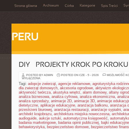
Archiwum
Kategorie
Sy
Strona główna
Córka
Spis Treści
PERU
DIY – PROJEKTY KROK PO KROKU
POSTED BY ADMIN
POSTED ON CZE - 5 - 2026
MOŻLIWOŚĆ K
WYŁĄCZONA
Tagi:
adopcje zwierząt
,
agencje reklamowe
,
agroturystyka rodzinn
dla zwierząt domowych
,
akcesoria ogrodowe
,
aktywizm ekologicz
aktywność twórcza
,
akustyka wnętrz
,
alarm domowy
,
altany ogro
analiza biznesowa
,
analiza cyfrowa
,
analiza ekonomiczna
,
analiz
analiza sprzedaży
,
animacje 2D
,
animacje 3D
,
animacje edukacyj
dietetyczne
,
aplikacje edukacyjne
,
aranżacja balkonu
,
aranżacja o
przestrzeni biurowej
,
aranżacja restauracji
,
aranżacje sypialni
,
ara
architekt krajobrazu
,
architektura miejska nowoczesna
,
architekt
audioguide
,
aukcje sztuki
,
automatyczna księgowość
,
automatyk
badania marketingowe
,
badania opinii publicznej
,
bajki edukacyjne
behawiorystyka
,
bezpieczeństwo domowe
,
bezpieczeństwo finans