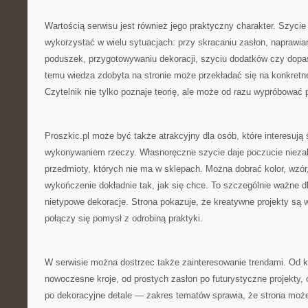
Wartością serwisu jest również jego praktyczny charakter. Szycie
wykorzystać w wielu sytuacjach: przy skracaniu zasłon, naprawian
poduszek, przygotowywaniu dekoracji, szyciu dodatków czy dopa
temu wiedza zdobyta na stronie może przekładać się na konkretne 
Czytelnik nie tylko poznaje teorię, ale może od razu wypróbować 
Proszkic.pl może być także atrakcyjny dla osób, które interesuj
wykonywaniem rzeczy. Własnoręczne szycie daje poczucie niezal
przedmioty, których nie ma w sklepach. Można dobrać kolor, wzór, 
wykończenie dokładnie tak, jak się chce. To szczególnie ważne dl
nietypowe dekoracje. Strona pokazuje, że kreatywne projekty są w 
połączy się pomysł z odrobiną praktyki.
W serwisie można dostrzec także zainteresowanie trendami. Od 
nowoczesne kroje, od prostych zasłon po futurystyczne projekty
po dekoracyjne detale — zakres tematów sprawia, że strona może