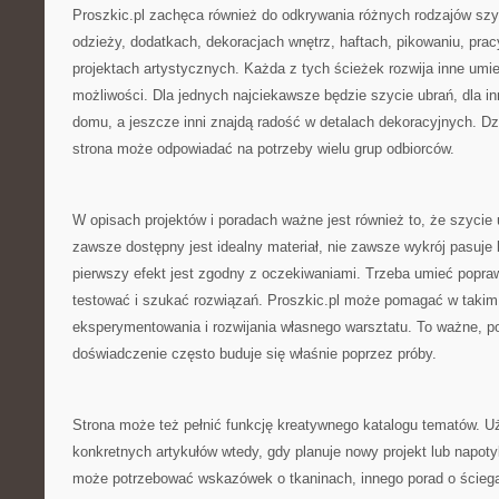
Proszkic.pl zachęca również do odkrywania różnych rodzajów szy
odzieży, dodatkach, dekoracjach wnętrz, haftach, pikowaniu, prac
projektach artystycznych. Każda z tych ścieżek rozwija inne umiej
możliwości. Dla jednych najciekawsze będzie szycie ubrań, dla in
domu, a jeszcze inni znajdą radość w detalach dekoracyjnych. Dz
strona może odpowiadać na potrzeby wielu grup odbiorców.
W opisach projektów i poradach ważne jest również to, że szycie 
zawsze dostępny jest idealny materiał, nie zawsze wykrój pasuje
pierwszy efekt jest zgodny z oczekiwaniami. Trzeba umieć popr
testować i szukać rozwiązań. Proszkic.pl może pomagać w takim
eksperymentowania i rozwijania własnego warsztatu. To ważne, p
doświadczenie często buduje się właśnie poprzez próby.
Strona może też pełnić funkcję kreatywnego katalogu tematów. 
konkretnych artykułów wtedy, gdy planuje nowy projekt lub napot
może potrzebować wskazówek o tkaninach, innego porad o ściegac