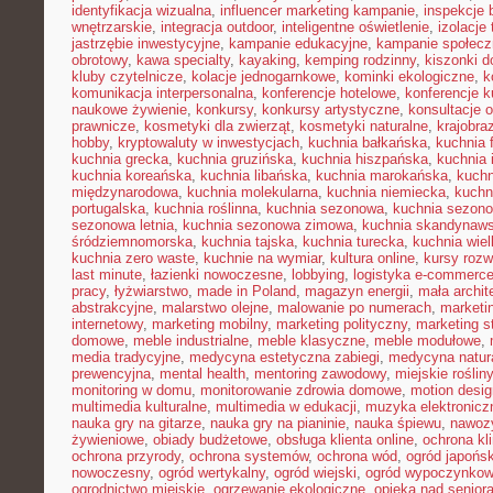
identyfikacja wizualna
,
influencer marketing kampanie
,
inspekcje
wnętrzarskie
,
integracja outdoor
,
inteligentne oświetlenie
,
izolacje
jastrzębie inwestycyjne
,
kampanie edukacyjne
,
kampanie społecz
obrotowy
,
kawa specialty
,
kayaking
,
kemping rodzinny
,
kiszonki 
kluby czytelnicze
,
kolacje jednogarnkowe
,
kominki ekologiczne
,
k
komunikacja interpersonalna
,
konferencje hotelowe
,
konferencje k
naukowe żywienie
,
konkursy
,
konkursy artystyczne
,
konsultacje 
prawnicze
,
kosmetyki dla zwierząt
,
kosmetyki naturalne
,
krajobra
hobby
,
kryptowaluty w inwestycjach
,
kuchnia bałkańska
,
kuchnia 
kuchnia grecka
,
kuchnia gruzińska
,
kuchnia hiszpańska
,
kuchnia 
kuchnia koreańska
,
kuchnia libańska
,
kuchnia marokańska
,
kuch
międzynarodowa
,
kuchnia molekularna
,
kuchnia niemiecka
,
kuchni
portugalska
,
kuchnia roślinna
,
kuchnia sezonowa
,
kuchnia sezono
sezonowa letnia
,
kuchnia sezonowa zimowa
,
kuchnia skandynaw
śródziemnomorska
,
kuchnia tajska
,
kuchnia turecka
,
kuchnia wie
kuchnia zero waste
,
kuchnie na wymiar
,
kultura online
,
kursy rozw
last minute
,
łazienki nowoczesne
,
lobbying
,
logistyka e-commerc
pracy
,
łyżwiarstwo
,
made in Poland
,
magazyn energii
,
mała archit
abstrakcyjne
,
malarstwo olejne
,
malowanie po numerach
,
marketi
internetowy
,
marketing mobilny
,
marketing polityczny
,
marketing s
domowe
,
meble industrialne
,
meble klasyczne
,
meble modułowe
,
media tradycyjne
,
medycyna estetyczna zabiegi
,
medycyna natur
prewencyjna
,
mental health
,
mentoring zawodowy
,
miejskie rośliny
monitoring w domu
,
monitorowanie zdrowia domowe
,
motion desig
multimedia kulturalne
,
multimedia w edukacji
,
muzyka elektronicz
nauka gry na gitarze
,
nauka gry na pianinie
,
nauka śpiewu
,
nawozy
żywieniowe
,
obiady budżetowe
,
obsługa klienta online
,
ochrona kl
ochrona przyrody
,
ochrona systemów
,
ochrona wód
,
ogród japońsk
nowoczesny
,
ogród wertykalny
,
ogród wiejski
,
ogród wypoczynko
ogrodnictwo miejskie
,
ogrzewanie ekologiczne
,
opieka nad senior