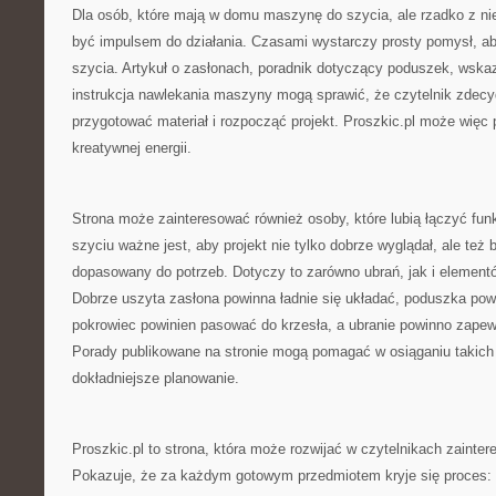
Dla osób, które mają w domu maszynę do szycia, ale rzadko z nie
być impulsem do działania. Czasami wystarczy prosty pomysł, a
szycia. Artykuł o zasłonach, poradnik dotyczący poduszek, wska
instrukcja nawlekania maszyny mogą sprawić, że czytelnik zdecyd
przygotować materiał i rozpocząć projekt. Proszkic.pl może więc p
kreatywnej energii.
Strona może zainteresować również osoby, które lubią łączyć fun
szyciu ważne jest, aby projekt nie tylko dobrze wyglądał, ale też b
dopasowany do potrzeb. Dotyczy to zarówno ubrań, jak i elemen
Dobrze uszyta zasłona powinna ładnie się układać, poduszka po
pokrowiec powinien pasować do krzesła, a ubranie powinno zape
Porady publikowane na stronie mogą pomagać w osiąganiu takich
dokładniejsze planowanie.
Proszkic.pl to strona, która może rozwijać w czytelnikach zainte
Pokazuje, że za każdym gotowym przedmiotem kryje się proces: 