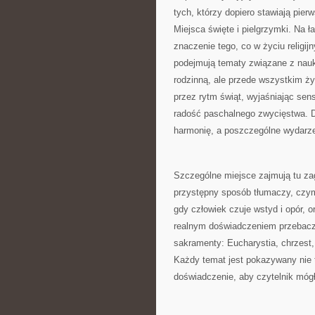
tych, którzy dopiero stawiają pie
Miejsca święte i pielgrzymki. Na 
znaczenie tego, co w życiu religi
podejmują tematy związane z nauką
rodzinną, ale przede wszystkim ż
przez rytm świąt, wyjaśniając sen
radość paschalnego zwycięstwa. D
harmonię, a poszczególne wydarze
Szczególne miejsce zajmują tu za
przystępny sposób tłumaczy, czym j
gdy człowiek czuje wstyd i opór, o
realnym doświadczeniem przebacz
sakramenty: Eucharystia, chrzest,
Każdy temat jest pokazywany nie ty
doświadczenie, aby czytelnik mógł