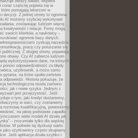
alizuje obrazy badań, wspiera
i coraz częściej pojawia się w
, które pomagają lekarzom w
 decyzji. Z jednej strony to ogromna
ęki AI możemy szybciej wykonywać
zadania, zostawiając ludziom więcej
na kreatywność i relacje. Firmy mogą
ieć swoich klientów, a naukowcy –
zeszukiwać ogromne bazy danych.
pełnosprawnościami zyskują narzędzia
komunikację, pracę czy poruszanie się
 publicznej. Z drugiej strony, pojawiają
one obawy. Czy AI zabierze ludziom
będą wykorzystywane dane, na których
o ponosi odpowiedzialność za błędy
 twórca, użytkownik, a może samo
o pytania, na które społeczeństwo
a odpowiedzi. Historia pokazuje, że
cja technologiczna niosła zarówno
ości, jak i nowe ryzyka. Jednym z
yzwań jest przejrzystość. Jeśli
yduje o tym, jaki kredyt dostaniemy,
 zobaczymy w sieci, czy zostaniemy
na rozmowę kwalifikacyjną, powinniśmy
iedzieć, na jakiej podstawie zapadła
Tymczasem wiele modeli AI działa jak
ynka” – zrozumiałe tylko dla wąskiej
listów. W połowie tej dyskusji warto
e jako użytkownicy często skupiamy
zie. Jeśli aplikacja działa szybko i