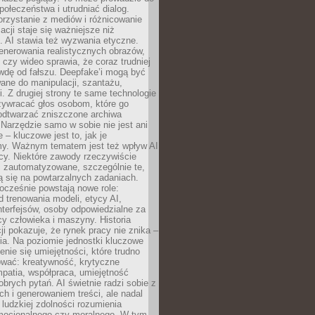
społeczeństwa i utrudniać dialog.
rzystanie z mediów i różnicowanie
acji staje się ważniejsze niż
. AI stawia też wyzwania etyczne.
enerowania realistycznych obrazów,
 czy wideo sprawia, że coraz trudniej
wdę od fałszu. Deepfake’i mogą być
ane do manipulacji, szantażu,
i. Z drugiej strony te same technologie
zywracać głos osobom, które go
b odtwarzać zniszczone archiwa
 Narzędzie samo w sobie nie jest ani
e – kluczowe jest to, jak je
y. Ważnym tematem jest też wpływ AI
cy. Niektóre zawody rzeczywiście
 zautomatyzowane, szczególnie te,
ją się na powtarzalnych zadaniach.
ocześnie powstają nowe role:
od trenowania modeli, etycy AI,
interfejsów, osoby odpowiedzialne za
cy człowieka i maszyny. Historia
cji pokazuje, że rynek pracy nie znika –
ia. Na poziomie jednostki kluczowe
enie się umiejętności, które trudno
wać: kreatywność, krytyczne
patia, współpraca, umiejętność
brych pytań. AI świetnie radzi sobie z
ch i generowaniem treści, ale nadal
o ludzkiej zdolności rozumienia
mocjonalnego czy moralnego. W tym