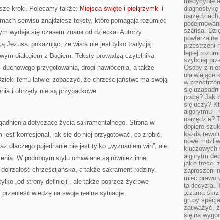
medycynie an
rwsze kroki. Polecamy także:
Miejsca święte i pielgrzymki
i
diagnostykę 
narzędziach
łamach serwisu znajdziesz teksty, które pomagają rozumieć
podejmowaniu
szansa. Dzi
jnym wydaje się czasem znane od dziecka. Autorzy
powtarzalne 
 Jezusa, pokazując, że wiara nie jest tylko tradycją
przestrzeni 
lepiej rozum
ywym dialogiem z Bogiem. Teksty prowadzą czytelnika
szybciej pr
s duchowego przygotowania, drogi nawrócenia, a także
Osoby z nie
ułatwiające 
zięki temu łatwiej zobaczyć, że chrześcijaństwo ma swoją
w przestrzeni
się uzasadni
nia i obrzędy nie są przypadkowe.
pracę? Jak 
się uczy? Kt
algorytmu –
narzędzie? T
gadnienia dotyczące życia sakramentalnego. Strona w
dopiero szuk
każda rewolu
est konfesjonał, jak się do niej przygotować, co zrobić,
nowe możliw
raz dlaczego pojednanie nie jest tylko „wyznaniem win”, ale
kluczowych w
algorytm dec
enia. W podobnym stylu omawiane są również inne
jakie treści
 dojrzałość chrześcijańska, a także sakrament rodziny.
zaproszeni 
mieć prawo w
lko „od strony definicji”, ale także poprzez życiowe
ta decyzja. 
„czarna skrz
 przenieść wiedzę na swoje realne sytuacje.
grupy specja
zauważyć, ż
się na wygod