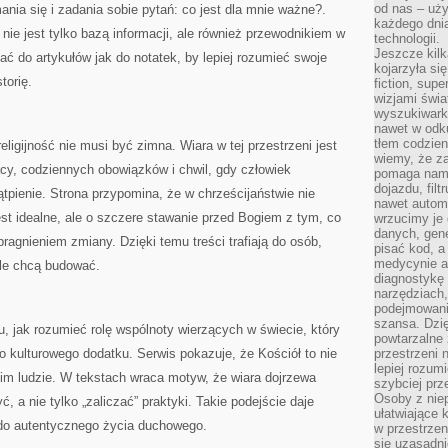
od nas – uży
nia się i zadania sobie pytań: co jest dla mnie ważne?.
każdego dnia
 nie jest tylko bazą informacji, ale również przewodnikiem w
technologii.
Jeszcze kilk
ać do artykułów jak do notatek, by lepiej rozumieć swoje
kojarzyła si
torię.
fiction, sup
wizjami świa
wyszukiwark
nawet w odku
tłem codzien
eligijność nie musi być zimna. Wiara w tej przestrzeni jest
wiemy, że za
pracy, codziennych obowiązków i chwil, gdy człowiek
pomaga nam 
dojazdu, fil
ątpienie. Strona przypomina, że w chrześcijaństwie nie
nawet autom
st idealne, ale o szczere stawanie przed Bogiem z tym, co
wrzucimy je 
danych, gen
 pragnieniem zmiany. Dzięki temu treści trafiają do osób,
pisać kod, 
medycynie an
 ale chcą budować.
diagnostykę 
narzędziach
podejmowaniu
szansa. Dzi
 jak rozumieć rolę wspólnoty wierzących w świecie, który
powtarzalne 
do kulturowego dodatku. Serwis pokazuje, że Kościół to nie
przestrzeni 
lepiej rozum
im ludzie. W tekstach wraca motyw, że wiara dojrzewa
szybciej pr
Osoby z nie
, a nie tylko „zaliczać” praktyki. Takie podejście daje
ułatwiające 
 do autentycznego życia duchowego.
w przestrzeni
się uzasadni