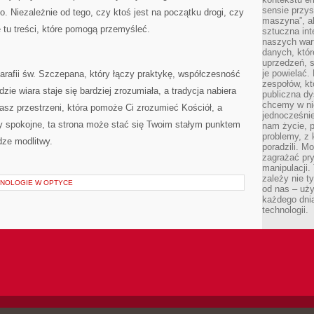
sensie przys
. Niezależnie od tego, czy ktoś jest na początku drogi, czy
maszyna”, a
ie tu treści, które pomogą przemyśleć.
sztuczna int
naszych wart
danych, któr
uprzedzeń, s
je powielać.
i parafii św. Szczepana, który łączy praktykę, współczesność
zespołów, kt
zie wiara staje się bardziej zrozumiała, a tradycja nabiera
publiczna dy
chcemy w ni
asz przestrzeni, która pomoże Ci zrozumieć Kościół, a
jednocześni
y spokojne, ta strona może stać się Twoim stałym punktem
nam życie, 
problemy, z 
dze modlitwy.
poradzili. M
zagrażać pr
manipulacji.
zależy nie ty
NOLOGIE W OPTYCE
od nas – uży
każdego dnia
technologii.