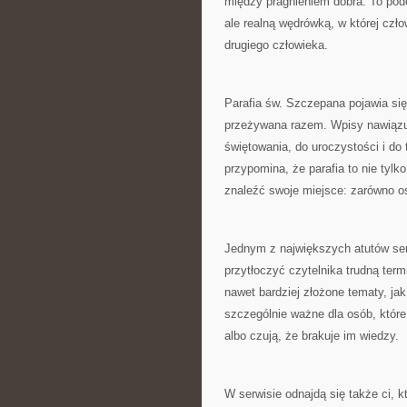
między pragnieniem dobra. To podej
ale realną wędrówką, w której człow
drugiego człowieka.
Parafia św. Szczepana pojawia się
przeżywana razem. Wpisy nawiązują
świętowania, do uroczystości i do
przypomina, że parafia to nie tylk
znaleźć swoje miejsce: zarówno oso
Jednym z największych atutów serwi
przytłoczyć czytelnika trudną term
nawet bardziej złożone tematy, jak 
szczególnie ważne dla osób, które
albo czują, że brakuje im wiedzy.
W serwisie odnajdą się także ci, k