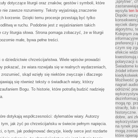
„sprytnie”, 
ły dotyczące liturgii oraz znaków, gestów i symboli, które
zastanawiając
e nie zawsze rozumiemy. Teksty wyjaśniają znaczenie
wysyła
ten l
Dopóki wszys
ch korzenie. Dzięki temu procesje przestają być tylko
konsekwencj
wyciek dany
odlitwą w ruchu. Podobnie jest z wyjaśnianiem takich
algorytmu, t
czy liturgia słowa. Strona pomaga zobaczyć, że w liturgii
Kolejnym zag
informacyjne
 pozornie małe, bywa pełne treści.
preferencji 
czym się zg
efekcie widz
kwestionują
 o dziedzictwie chrześcijaństwa. Wiele wpisów prowadzi
polaryzacji 
Świadome ko
by pokazać, że wiara rozwijała się w realnych wydarzeniach,
źródeł inform
 zrozumieć, skąd wzięły się niektóre zwyczaje i dlaczego
kiedykolwiek
Możliwość g
ojawiają się również teksty o świadkach wiary, którzy
nagrań audio
zaufaniem Bogu. To historie, które potrafią budzić nadzieję
odróżnić pra
wykorzystyw
a.
dezinformacj
mogą np. pr
straciły, lu
historyczne.
tóre dotykają współczesności: dylematów wiary. Autorzy
dobre, ani zł
wykorzystam
tym, jak żyć po chrześcijańsku w świecie pełnym napięcia.
na rynek pra
mogą zostać
ci, o tym, jak podejmować decyzje, kiedy serce jest rozdarte
które opiera