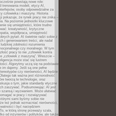
ocześnie powstają nowe role:
od trenowania modeli, etycy AI,
interfejsów, osoby odpowiedzialne za
cy człowieka i maszyny. Historia
cji pokazuje, że rynek pracy nie znika –
ia. Na poziomie jednostki kluczowe
enie się umiejętności, które trudno
wać: kreatywność, krytyczne
patia, współpraca, umiejętność
brych pytań. AI świetnie radzi sobie z
ch i generowaniem treści, ale nadal
o ludzkiej zdolności rozumienia
mocjonalnego czy moralnego. W tym
złość pracy to nie „człowiek kontra
le „człowiek z maszyną”. Wreszcie –
eligencja może stać się lustrem
ości. Algorytmy uczą się na podstawie
e im dajemy. Jeśli są one pełne
tereotypów czy nierówności, AI będzie
 Dlatego tak ważna jest różnorodność
óre tworzą te technologie, oraz
skusja o tym, jakie standardy etyczne
ch zaszywać. Podsumowując: AI jest
e szansą i wyzwaniem. Może ułatwiać
pomagać w pracy i rozwiązywać
którymi sami byśmy sobie nie
oże też jednak wzmacniać nierówności,
ywatności i być narzędziem
 To, w którą stronę przeważy szala,
lko od inżynierów i polityków, ale także