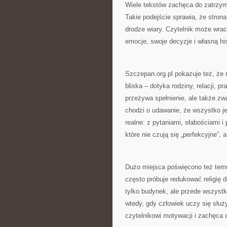
Wiele tekstów zachęca do zatrzyma
Takie podejście sprawia, że strona
drodze wiary. Czytelnik może wrac
emocje, swoje decyzje i własną his
Szczepan.org.pl pokazuje też, że r
bliska – dotyka rodziny, relacji, 
przeżywa spełnienie, ale także zw
chodzi o udawanie, że wszystko je
realne: z pytaniami, słabościami i
które nie czują się „perfekcyjne”,
Dużo miejsca poświęcono też temu,
często próbuje redukować religię 
tylko budynek, ale przede wszystk
wtedy, gdy człowiek uczy się służyć
czytelnikowi motywacji i zachęca