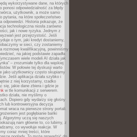
będą wykorzystywane dane, na których
o ponosi odpowiedzialność za błędy
 twórca, użytkownik, a może samo
o pytania, na które społeczeństwo
a odpowiedzi. Historia pokazuje, że
cja technologiczna niosła zarówno
ości, jak i nowe ryzyka. Jednym z
yzwań jest przejrzystość. Jeśli
yduje o tym, jaki kredyt dostaniemy,
 zobaczymy w sieci, czy zostaniemy
na rozmowę kwalifikacyjną, powinniśmy
iedzieć, na jakiej podstawie zapadła
Tymczasem wiele modeli AI działa jak
ynka” – zrozumiałe tylko dla wąskiej
listów. W połowie tej dyskusji warto
e jako użytkownicy często skupiamy
zie. Jeśli aplikacja działa szybko i
chętnie z niej korzystamy, rzadko
 się, jakie dane zbiera i gdzie je
ink
w tle komunikacji z serwerem.
tko działa, nie myślimy o
ach. Dopiero gdy wydarzy się głośny
ch lub kontrowersyjna decyzja
emat wraca na pierwsze strony portali.
rożeniem jest pogłębianie bańki
j. Algorytmy uczą się naszych
i pokazują nam głównie to, co lubimy, z
adzamy, co wywołuje reakcje. W
imy coraz mniej treści, które
 nasze poglądy. To może prowadzić do