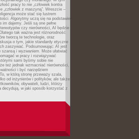
złość pracy to nie „człowiek kontra
le „człowiek z maszyną”. Wreszcie –
eligencja może stać się lustrem
ości. Algorytmy uczą się na podstawie
e im dajemy. Jeśli są one pełne
tereotypów czy nierówności, AI będzie
 Dlatego tak ważna jest różnorodność
óre tworzą te technologie, oraz
skusja o tym, jakie standardy etyczne
ch zaszywać. Podsumowując: AI jest
e szansą i wyzwaniem. Może ułatwiać
pomagać w pracy i rozwiązywać
którymi sami byśmy sobie nie
oże też jednak wzmacniać nierówności,
ywatności i być narzędziem
 To, w którą stronę przeważy szala,
lko od inżynierów i polityków, ale także
tkowników, obywateli, ludzi, którzy
 decydują, w jaki sposób korzystać z