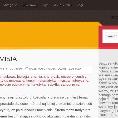
Kategorie
Syn
WyTaGuJcie!
Tagi
Spis Treści
SUB
MISJA
Jeszcze kilk
kojarzyła si
DUCHOWNI
 STY - 20 - 2026
MOŻLIWOŚĆ KOMENTOWANIA
ZOSTAŁA
fiction, sup
I
ICH
wizjami świa
a naukowe
,
biologia
,
chemia
,
city break
,
entrepreneurship
,
MISJA
wyszukiwark
styka
,
innowacje
,
kursy
,
matematyka
,
miejsca historyczne
,
nawet w odku
nologie edukacyjne
,
turystyka
,
zabytki
,
zatrudnienie
,
tłem codzien
wiemy, że za
pomaga nam 
ny religii oraz życiu Kościoła, którego sercem jest temat
dojazdu, fil
nawet autom
 powstało dla osób, które chcą lepiej zrozumieć codzienność
wrzucimy je 
arystię, aż po duchowe umocnienie. Strona łączy tradycję z
danych, gen
pisać kod, 
mu treści trafiają zarówno do aktywnych parafian, jak i do