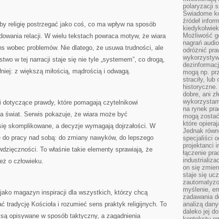
polaryzacji 
Świadome ko
źródeł inform
, by religię postrzegać jako coś, co ma wpływ na sposób
kiedykolwiek
Możliwość g
dowania relacji. W wielu tekstach powraca motyw, że wiara
nagrań audio
s wobec problemów. Nie dlatego, że usuwa trudności, ale
odróżnić pra
wykorzystyw
two w tej narracji staje się nie tyle „systemem”, co drogą,
dezinformacj
łniej: z większą miłością, mądrością i odwagą.
mogą np. pr
straciły, lu
historyczne.
dobre, ani zł
wykorzystam
ki dotyczące prawdy, które pomagają czytelnikowi
na rynek pra
a świat. Serwis pokazuje, że wiara może być
mogą zostać
które opiera
się skomplikowane, a decyzje wymagają dojrzałości. W
Jednak równ
je do pracy nad sobą: do zmiany nawyków, do lepszego
specjaliści 
projektanci 
wdzięczności. To właśnie takie elementy sprawiają, że
łączenie pra
industrializa
 też o człowieku.
on się zmien
staje się ucz
zautomatyzo
myślenie, em
ako magazyn inspiracji dla wszystkich, którzy chcą
zadawania do
 tradycję Kościoła i rozumieć sens praktyk religijnych. To
analizą dany
daleko jej d
e są opisywane w sposób taktyczny, a zagadnienia
kontekstu e