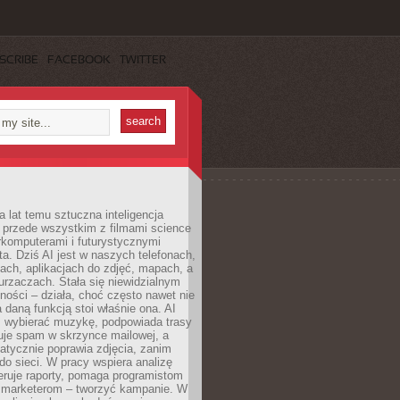
SCRIBE
FACEBOOK
TWITTER
a lat temu sztuczna inteligencja
ę przede wszystkim z filmami science
erkomputerami i futurystycznymi
ta. Dziś AI jest w naszych telefonach,
ach, aplikacjach do zdjęć, mapach, a
rzaczach. Stała się niewidzialnym
ności – działa, choć często nawet nie
 daną funkcją stoi właśnie ona. AI
wybierać muzykę, podpowiada trasy
truje spam w skrzynce mailowej, a
atycznie poprawia zdjęcia, zanim
do sieci. W pracy wspiera analizę
eruje raporty, pomaga programistom
a marketerom – tworzyć kampanie. W