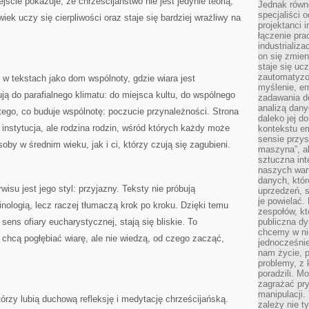
ście pokazuje, że chrześcijaństwo nie jest jedynie teorią,
Jednak równ
specjaliści 
iek uczy się cierpliwości oraz staje się bardziej wrażliwy na
projektanci 
łączenie pra
industrializa
on się zmien
staje się ucz
zautomatyzo
 w tekstach jako dom wspólnoty, gdzie wiara jest
myślenie, em
 do parafialnego klimatu: do miejsca kultu, do wspólnego
zadawania do
analizą dany
 tego, co buduje wspólnotę: poczucie przynależności. Strona
daleko jej d
o instytucja, ale rodzina rodzin, wśród których każdy może
kontekstu e
sensie przys
by w średnim wieku, jak i ci, którzy czują się zagubieni.
maszyna”, a
sztuczna int
naszych wart
danych, któr
su jest jego styl: przyjazny. Teksty nie próbują
uprzedzeń, s
je powielać.
inologią, lecz raczej tłumaczą krok po kroku. Dzięki temu
zespołów, kt
sens ofiary eucharystycznej, stają się bliskie. To
publiczna dy
chcemy w ni
 chcą pogłębiać wiarę, ale nie wiedzą, od czego zacząć,
jednocześni
nam życie, 
problemy, z 
poradzili. M
zagrażać pr
manipulacji.
tórzy lubią duchową refleksję i medytację chrześcijańską.
zależy nie ty