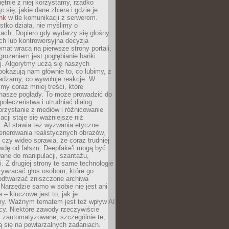
chętnie z niej korzystamy, rzadko
 się, jakie dane zbiera i gdzie je
ink
w tle komunikacji z serwerem.
tko działa, nie myślimy o
ach. Dopiero gdy wydarzy się głośny
ch lub kontrowersyjna decyzja
emat wraca na pierwsze strony portali.
rożeniem jest pogłębianie bańki
j. Algorytmy uczą się naszych
i pokazują nam głównie to, co lubimy, z
adzamy, co wywołuje reakcje. W
imy coraz mniej treści, które
 nasze poglądy. To może prowadzić do
społeczeństwa i utrudniać dialog.
rzystanie z mediów i różnicowanie
acji staje się ważniejsze niż
. AI stawia też wyzwania etyczne.
enerowania realistycznych obrazów,
 czy wideo sprawia, że coraz trudniej
wdę od fałszu. Deepfake’i mogą być
ane do manipulacji, szantażu,
i. Z drugiej strony te same technologie
zywracać głos osobom, które go
b odtwarzać zniszczone archiwa
 Narzędzie samo w sobie nie jest ani
e – kluczowe jest to, jak je
y. Ważnym tematem jest też wpływ AI
cy. Niektóre zawody rzeczywiście
 zautomatyzowane, szczególnie te,
ją się na powtarzalnych zadaniach.