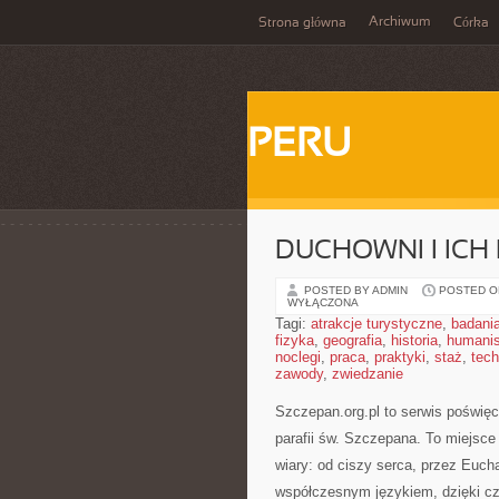
Archiwum
Strona główna
Córka
PERU
DUCHOWNI I ICH 
POSTED BY ADMIN
POSTED ON
WYŁĄCZONA
Tagi:
atrakcje turystyczne
,
badani
fizyka
,
geografia
,
historia
,
humani
noclegi
,
praca
,
praktyki
,
staż
,
tech
zawody
,
zwiedzanie
Szczepan.org.pl to serwis poświęco
parafii św. Szczepana. To miejsce
wiary: od ciszy serca, przez Euch
współczesnym językiem, dzięki cze