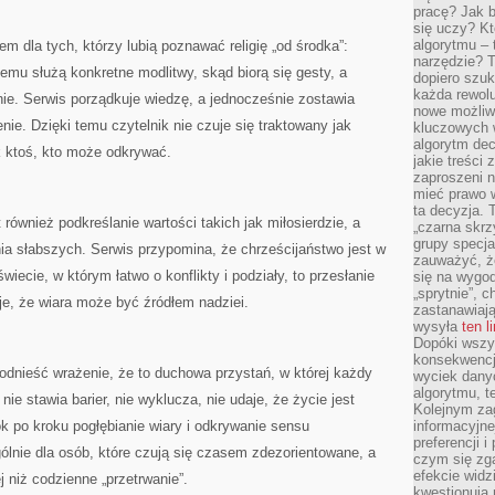
pracę? Jak 
się uczy? Kt
algorytmu –
m dla tych, którzy lubią poznawać religię „od środka”:
narzędzie? T
emu służą konkretne modlitwy, skąd biorą się gesty, a
dopiero szuk
każda rewolu
nie. Serwis porządkuje wiedzę, a jednocześnie zostawia
nowe możliw
ie. Dzięki temu czytelnik nie czuje się traktowany jak
kluczowych w
algorytm dec
ak ktoś, kto może odkrywać.
jakie treści
zaproszeni 
mieć prawo w
ta decyzja. 
również podkreślanie wartości takich jak miłosierdzie, a
„czarna skrz
grupy specja
ia słabszych. Serwis przypomina, że chrześcijaństwo jest w
zauważyć, ż
wiecie, w którym łatwo o konflikty i podziały, to przesłanie
się na wygod
„sprytnie”, 
uje, że wiara może być źródłem nadziei.
zastanawiając
wysyła
ten l
Dopóki wszys
konsekwencj
odnieść wrażenie, że to duchowa przystań, w której każdy
wyciek dany
algorytmu, t
ie stawia barier, nie wyklucza, nie udaje, że życie jest
Kolejnym zag
ok po kroku pogłębianie wiary i odkrywanie sensu
informacyjne
preferencji 
lnie dla osób, które czują się czasem zdezorientowane, a
czym się zg
efekcie widz
 niż codzienne „przetrwanie”.
kwestionują