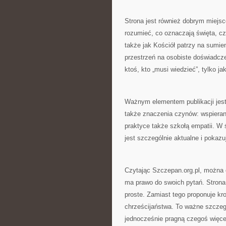
Strona jest również dobrym miejsce
rozumieć, co oznaczają święta, cz
także jak Kościół patrzy na sumie
przestrzeń na osobiste doświadczen
ktoś, kto „musi wiedzieć”, tylko j
Ważnym elementem publikacji jest 
także znaczenia czynów: wspieran
praktyce także szkołą empatii. W ś
jest szczególnie aktualne i pokaz
Czytając Szczepan.org.pl, można 
ma prawo do swoich pytań. Strona n
proste. Zamiast tego proponuje kr
chrześcijaństwa. To ważne szczegó
jednocześnie pragną czegoś więcej