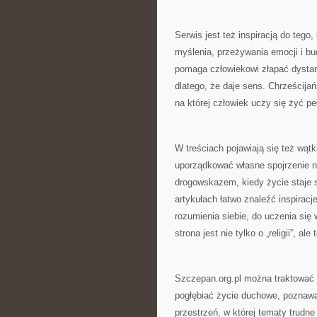
Serwis jest też inspiracją do tego
myślenia, przeżywania emocji i bu
pomaga człowiekowi złapać dystan
dlatego, że daje sens. Chrześcijańs
na której człowiek uczy się żyć pe
W treściach pojawiają się też wąt
uporządkować własne spojrzenie n
drogowskazem, kiedy życie staje 
artykułach łatwo znaleźć inspirac
rozumienia siebie, do uczenia się 
strona jest nie tylko o „religii”, ale
Szczepan.org.pl można traktować j
pogłębiać życie duchowe, poznawać
przestrzeń, w której tematy trudn