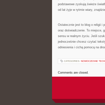
podstawowe zyskują świeże światło
od lat żyje w rytmie wiary, znajdz
Ostatecznie jest to blog o religii 
oraz doświadczenie. To miejsce, gd
sensu w realnym życiu. Jeśli szuk
jednocześnie chcesz czytać tekst
odniesienia i cichą pomocą na dro
CATEGORIES:
NOWOCZESNE TECH
Comments are closed.