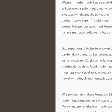
Ważnym nurtem publikacji są artyku
w kościele często przeżywamy, al
zwyczajów religijnych, pokazując i
„ładnym zwyczajem”, a stają się m
elementów jak postawy modlitewne 
nic nie jest przypadkowe, a to, co
Szczepan.org.pl to także opowieść
czytelników przez tło kulturowe, a
wśród wyzwań. Dzięki temu łatwiej
przetrwały do dziś. Obok historii p
inspirują swoją postawą, odwagą i 
nawet w trudnych momentach życi
W serwisie nie brakuje tematów, k
podejmują zagadnienia związane z 
Pojawiają się refleksje o moralnoś