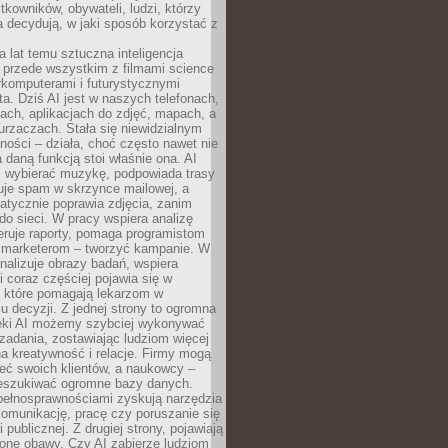
tkowników, obywateli, ludzi, którzy
 decydują, w jaki sposób korzystać z
a lat temu sztuczna inteligencja
ę przede wszystkim z filmami science
erkomputerami i futurystycznymi
ta. Dziś AI jest w naszych telefonach,
ach, aplikacjach do zdjęć, mapach, a
rzaczach. Stała się niewidzialnym
ności – działa, choć często nawet nie
 daną funkcją stoi właśnie ona. AI
wybierać muzykę, podpowiada trasy
truje spam w skrzynce mailowej, a
atycznie poprawia zdjęcia, zanim
do sieci. W pracy wspiera analizę
eruje raporty, pomaga programistom
a marketerom – tworzyć kampanie. W
alizuje obrazy badań, wspiera
i coraz częściej pojawia się w
, które pomagają lekarzom w
 decyzji. Z jednej strony to ogromna
ęki AI możemy szybciej wykonywać
zadania, zostawiając ludziom więcej
na kreatywność i relacje. Firmy mogą
ieć swoich klientów, a naukowcy –
zeszukiwać ogromne bazy danych.
pełnosprawnościami zyskują narzędzia
komunikację, pracę czy poruszanie się
 publicznej. Z drugiej strony, pojawiają
one obawy. Czy AI zabierze ludziom