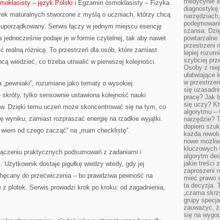
medycynie an
oklasisty – język Polski
i Egzamin ósmoklasisty – Fizyka.
diagnostykę 
ek maturalnych stworzone z myślą o uczniach, którzy chcą
narzędziach
podejmowaniu
 uporządkowany. Serwis łączy w jednym miejscu esencję
szansa. Dzi
a jednocześnie podaje je w formie czytelnej, tak aby nawet
powtarzalne 
przestrzeni 
bić realną różnicę. To przestrzeń dla osób, które zamiast
lepiej rozum
szybciej pr
cą wiedzieć, co trzeba utrwalić w pierwszej kolejności.
Osoby z nie
ułatwiające 
w przestrzeni
a „pewniaki”, rozumiane jako tematy o wysokiej
się uzasadni
 skróty, tylko sensownie ustawiona kolejność nauki
pracę? Jak 
się uczy? Kt
w. Dzięki temu uczeń może skoncentrować się na tym, co
algorytmu –
 wyniku, zamiast rozpraszać energię na rzadkie wyjątki.
narzędzie? T
dopiero szuk
 wiem od czego zacząć” na „mam checklistę”.
każda rewolu
nowe możliw
kluczowych w
połączeniu praktycznych podsumowań z zadaniami i
algorytm dec
jakie treści
 Użytkownik dostaje pigułkę wiedzy wtedy, gdy jej
zaproszeni 
zachęcany do przećwiczenia – bo prawdziwa pewność na
mieć prawo w
ta decyzja. 
ie z plotek. Serwis prowadzi krok po kroku: od zagadnienia,
„czarna skrz
.
grupy specja
zauważyć, ż
się na wygod