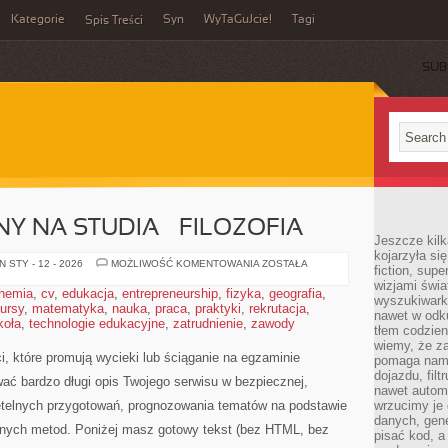
Kategorie
Syn
WyTaGuJcie!
Tagi
Spis Treści
SUB
Y NA STUDIA – FILOZOFIA
Jeszcze kilk
kojarzyła si
EGZAMIN
 STY - 12 - 2026
MOŻLIWOŚĆ KOMENTOWANIA
ZOSTAŁA
fiction, sup
WSTĘPNY
wizjami świa
NA
hemia
,
cv
,
edukacja
,
entrepreneurship
,
fizyka
,
geografia
,
STUDIA
wyszukiwark
ursy
,
matematyka
,
nauka
,
praca
,
praktyki
,
rekrutacja
–
,
nawet w odku
FILOZOFIA
koła
,
technologie edukacyjne
,
zatrudnienie
,
zawody
tłem codzien
wiemy, że za
, które promują wycieki lub ściąganie na egzaminie
pomaga nam 
dojazdu, fil
ać bardzo długi opis Twojego serwisu w bezpiecznej,
nawet autom
rzetelnych przygotowań, prognozowania tematów na podstawie
wrzucimy je 
danych, gen
zonych metod. Poniżej masz gotowy tekst (bez HTML, bez
pisać kod, 