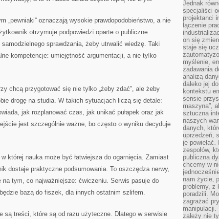
Jednak równ
specjaliści 
projektanci 
rym „pewniaki” oznaczają wysokie prawdopodobieństwo, a nie
łączenie pra
żytkownik otrzymuje podpowiedzi oparte o publiczne
industrializa
on się zmien
 samodzielnego sprawdzania, żeby utrwalić wiedzę. Taki
staje się ucz
zautomatyzo
alne kompetencje: umiejętność argumentacji, a nie tylko
myślenie, em
zadawania do
analizą dany
daleko jej d
órzy chcą przygotować się nie tylko „żeby zdać”, ale żeby
kontekstu e
sensie przys
ie drogę na studia. W takich sytuacjach liczą się detale:
maszyna”, a
owiada, jak rozplanować czas, jak unikać pułapek oraz jak
sztuczna int
naszych wart
ejście jest szczególnie ważne, bo często o wyniku decyduje
danych, któr
uprzedzeń, s
je powielać.
zespołów, kt
, w której nauka może być łatwiejsza do ogarnięcia. Zamiast
publiczna dy
chcemy w ni
nik dostaje praktyczne podsumowania. To oszczędza nerwy,
jednocześni
nam życie, 
 na tym, co najważniejsze: ćwiczeniu. Serwis pasuje do
problemy, z 
będzie bazą do fiszek, dla innych ostatnim szlifem.
poradzili. M
zagrażać pr
manipulacji.
 są treści, które są od razu użyteczne. Dlatego w serwisie
zależy nie ty