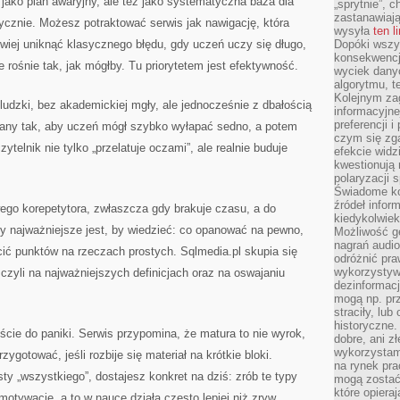
 jako plan awaryjny, ale też jako systematyczna baza dla
„sprytnie”, 
zastanawiając
ycznie. Możesz potraktować serwis jak nawigację, która
wysyła
ten l
atwiej uniknąć klasycznego błędu, gdy uczeń uczy się długo,
Dopóki wszys
konsekwencj
ie rośnie tak, jak mógłby. Tu priorytetem jest efektywność.
wyciek dany
algorytmu, t
Kolejnym zag
ludzki, bez akademickiej mgły, ale jednocześnie z dbałością
informacyjne
preferencji 
wany tak, aby uczeń mógł szybko wyłapać sedno, a potem
czym się zg
zytelnik nie tylko „przelatuje oczami”, ale realnie buduje
efekcie widz
kwestionują
polaryzacji 
Świadome ko
źródeł inform
wego korepetytora, zwłaszcza gdy brakuje czasu, a do
kiedykolwiek
dy najważniejsze jest, by wiedzieć: co opanować na pewno,
Możliwość g
nagrań audio
racić punktów na rzeczach prostych. Sqlmedia.pl skupia się
odróżnić pra
wykorzystyw
czyli na najważniejszych definicjach oraz na oswajaniu
dezinformacj
mogą np. pr
straciły, lu
historyczne.
cie do paniki. Serwis przypomina, że matura to nie wyrok,
dobre, ani zł
wykorzystam
zygotować, jeśli rozbije się materiał na krótkie bloki.
na rynek pra
isty „wszystkiego”, dostajesz konkret na dziś: zrób te typy
mogą zostać
które opiera
otywację, a to w nauce działa często lepiej niż zryw.