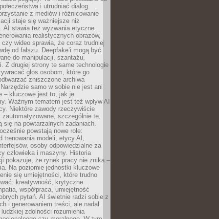
społeczeństwa i utrudniać dialog.
rzystanie z mediów i różnicowanie
acji staje się ważniejsze niż
. AI stawia też wyzwania etyczne.
enerowania realistycznych obrazów,
 czy wideo sprawia, że coraz trudniej
wdę od fałszu. Deepfake’i mogą być
ane do manipulacji, szantażu,
i. Z drugiej strony te same technologie
zywracać głos osobom, które go
b odtwarzać zniszczone archiwa
 Narzędzie samo w sobie nie jest ani
e – kluczowe jest to, jak je
y. Ważnym tematem jest też wpływ AI
cy. Niektóre zawody rzeczywiście
 zautomatyzowane, szczególnie te,
ją się na powtarzalnych zadaniach.
ocześnie powstają nowe role:
od trenowania modeli, etycy AI,
interfejsów, osoby odpowiedzialne za
cy człowieka i maszyny. Historia
cji pokazuje, że rynek pracy nie znika –
ia. Na poziomie jednostki kluczowe
enie się umiejętności, które trudno
wać: kreatywność, krytyczne
patia, współpraca, umiejętność
brych pytań. AI świetnie radzi sobie z
ch i generowaniem treści, ale nadal
o ludzkiej zdolności rozumienia
mocjonalnego czy moralnego. W tym