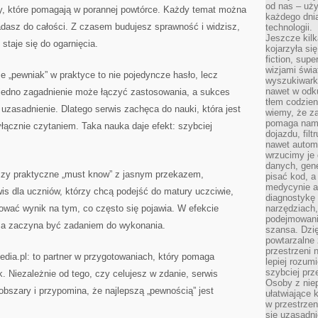
od nas – uży
isty, które pomagają w porannej powtórce. Każdy temat można
każdego dnia
adasz do całości. Z czasem budujesz sprawność i widzisz,
technologii.
Jeszcze kilk
staje się do ogarnięcia.
kojarzyła si
fiction, sup
wizjami świa
e „pewniak” w praktyce to nie pojedyncze hasło, lecz
wyszukiwark
nawet w odku
 jedno zagadnienie może łączyć zastosowania, a sukces
tłem codzien
uzasadnienie. Dlatego serwis zachęca do nauki, która jest
wiemy, że za
pomaga nam 
łącznie czytaniem. Taka nauka daje efekt: szybciej
dojazdu, fil
nawet autom
wrzucimy je 
danych, gen
łączy praktyczne „must know” z jasnym przekazem,
pisać kod, 
medycynie an
rwis dla uczniów, którzy chcą podejść do matury uczciwie,
diagnostykę 
dować wynik na tym, co często się pojawia. W efekcie
narzędziach
podejmowaniu
, a zaczyna być zadaniem do wykonania.
szansa. Dzi
powtarzalne 
przestrzeni 
edia.pl: to partner w przygotowaniach, który pomaga
lepiej rozum
szybciej pr
. Niezależnie od tego, czy celujesz w zdanie, serwis
Osoby z nie
obszary i przypomina, że najlepszą „pewnością” jest
ułatwiające 
w przestrzeni
się uzasadni