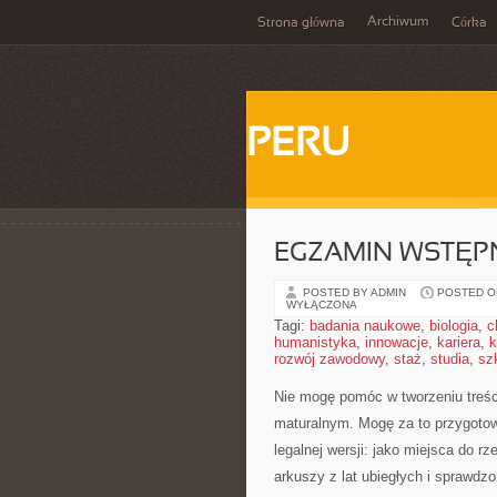
Archiwum
Strona główna
Córka
PERU
EGZAMIN WSTĘPN
POSTED BY ADMIN
POSTED ON
WYŁĄCZONA
Tagi:
badania naukowe
,
biologia
,
c
humanistyka
,
innowacje
,
kariera
,
k
rozwój zawodowy
,
staż
,
studia
,
sz
Nie mogę pomóc w tworzeniu treści
maturalnym. Mogę za to przygotow
legalnej wersji: jako miejsca do 
arkuszy z lat ubiegłych i sprawd