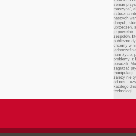
sensie przys
maszyna”, a
sztuczna int
naszych wart
danych, któr
uprzedzeń, s
je powielać.
zespołów, kt
publiczna dy
chcemy w ni
jednocześni
nam życie, 
problemy, z 
poradzili. M
zagrażać pr
manipulacji.
zależy nie ty
od nas – uży
każdego dnia
technologii.