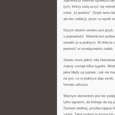
Sqlmedia.pl świetnie sprawdza się
tych, którzy wolą uczyć się metod
mówi: „to powtórz”. Dzięki temu ł
ale bez selekcji, przez co wynik n
Dużym atutem serwisu jest język: 
o poprawność. Materiał jest poda
utrwalić je w praktyce. W efekcie c
pewność w rozwiązywaniu zadań.
Serwis może pełnić rolę interneto
matury zostaje kilka tygodni. Wte
jakie błędy są typowe, i jak nie t
na tym, co w praktyce daje wynik, 
formatu arkusza.
Ważnym elementem jest też podejś
tylko egzamin, do którego da się pr
Zamiast wielkiej, przytłaczającej l
zadań. Takie podejście wzmacnia m