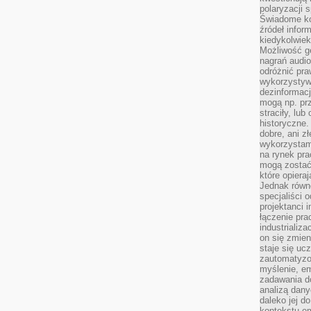
polaryzacji 
Świadome ko
źródeł inform
kiedykolwiek
Możliwość g
nagrań audio
odróżnić pra
wykorzystyw
dezinformacj
mogą np. pr
straciły, lu
historyczne.
dobre, ani zł
wykorzystam
na rynek pra
mogą zostać
które opiera
Jednak równ
specjaliści 
projektanci 
łączenie pra
industrializa
on się zmien
staje się ucz
zautomatyzo
myślenie, em
zadawania do
analizą dany
daleko jej d
kontekstu e