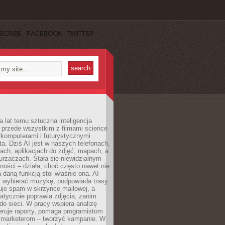
SCRIBE
FACEBOOK
TWITTER
a lat temu sztuczna inteligencja
ę przede wszystkim z filmami science
erkomputerami i futurystycznymi
ta. Dziś AI jest w naszych telefonach,
ach, aplikacjach do zdjęć, mapach, a
rzaczach. Stała się niewidzialnym
ności – działa, choć często nawet nie
 daną funkcją stoi właśnie ona. AI
wybierać muzykę, podpowiada trasy
truje spam w skrzynce mailowej, a
atycznie poprawia zdjęcia, zanim
do sieci. W pracy wspiera analizę
eruje raporty, pomaga programistom
a marketerom – tworzyć kampanie. W