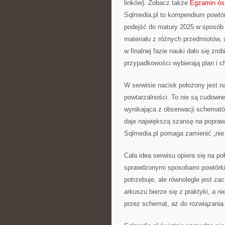
linków). Zobacz także
Egzamin ósm
Sqlmedia.pl to kompendium powtór
podejść do matury 2025 w sposób
materiału z różnych przedmiotów, 
w finalnej fazie nauki dało się zro
przypadkowości wybierają plan i ch
W serwisie nacisk położony jest n
powtarzalności. To nie są cudowne
wynikająca z obserwacji schemató
daje największą szansę na poprawę
Sqlmedia.pl pomaga zamienić „nie
Cała idea serwisu opiera się na 
sprawdzonymi sposobami powtórki.
potrzebuje, ale równolegle jest 
arkuszu bierze się z praktyki, a n
przez schemat, aż do rozwiązania