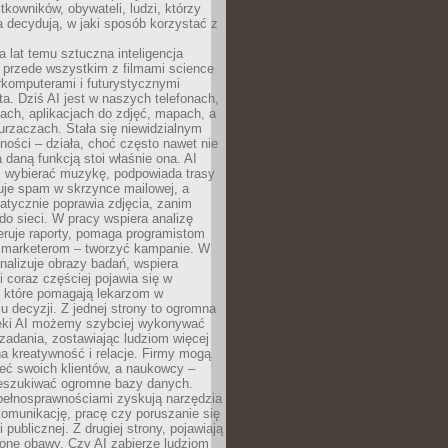
tkowników, obywateli, ludzi, którzy
 decydują, w jaki sposób korzystać z
a lat temu sztuczna inteligencja
ę przede wszystkim z filmami science
erkomputerami i futurystycznymi
ta. Dziś AI jest w naszych telefonach,
ach, aplikacjach do zdjęć, mapach, a
rzaczach. Stała się niewidzialnym
ności – działa, choć często nawet nie
 daną funkcją stoi właśnie ona. AI
wybierać muzykę, podpowiada trasy
truje spam w skrzynce mailowej, a
atycznie poprawia zdjęcia, zanim
do sieci. W pracy wspiera analizę
eruje raporty, pomaga programistom
a marketerom – tworzyć kampanie. W
alizuje obrazy badań, wspiera
i coraz częściej pojawia się w
, które pomagają lekarzom w
 decyzji. Z jednej strony to ogromna
ęki AI możemy szybciej wykonywać
zadania, zostawiając ludziom więcej
na kreatywność i relacje. Firmy mogą
ieć swoich klientów, a naukowcy –
zeszukiwać ogromne bazy danych.
pełnosprawnościami zyskują narzędzia
komunikację, pracę czy poruszanie się
 publicznej. Z drugiej strony, pojawiają
one obawy. Czy AI zabierze ludziom