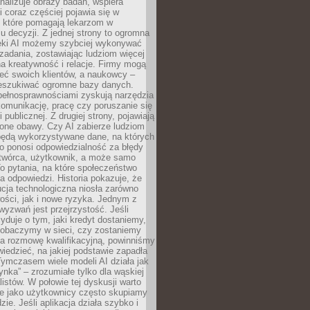
alizuje obrazy badań, wspiera
i coraz częściej pojawia się w
, które pomagają lekarzom w
 decyzji. Z jednej strony to ogromna
ęki AI możemy szybciej wykonywać
zadania, zostawiając ludziom więcej
na kreatywność i relacje. Firmy mogą
ieć swoich klientów, a naukowcy –
zeszukiwać ogromne bazy danych.
pełnosprawnościami zyskują narzędzia
komunikację, pracę czy poruszanie się
 publicznej. Z drugiej strony, pojawiają
one obawy. Czy AI zabierze ludziom
będą wykorzystywane dane, na których
o ponosi odpowiedzialność za błędy
 twórca, użytkownik, a może samo
o pytania, na które społeczeństwo
a odpowiedzi. Historia pokazuje, że
cja technologiczna niosła zarówno
ości, jak i nowe ryzyka. Jednym z
yzwań jest przejrzystość. Jeśli
yduje o tym, jaki kredyt dostaniemy,
 zobaczymy w sieci, czy zostaniemy
na rozmowę kwalifikacyjną, powinniśmy
iedzieć, na jakiej podstawie zapadła
Tymczasem wiele modeli AI działa jak
ynka” – zrozumiałe tylko dla wąskiej
listów. W połowie tej dyskusji warto
e jako użytkownicy często skupiamy
zie. Jeśli aplikacja działa szybko i