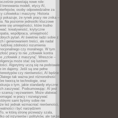
ocześnie powstają nowe role:
od trenowania modeli, etycy AI,
interfejsów, osoby odpowiedzialne za
cy człowieka i maszyny. Historia
cji pokazuje, że rynek pracy nie znika –
ia. Na poziomie jednostki kluczowe
enie się umiejętności, które trudno
wać: kreatywność, krytyczne
patia, współpraca, umiejętność
brych pytań. AI świetnie radzi sobie z
ch i generowaniem treści, ale nadal
o ludzkiej zdolności rozumienia
mocjonalnego czy moralnego. W tym
złość pracy to nie „człowiek kontra
le „człowiek z maszyną”. Wreszcie –
eligencja może stać się lustrem
ości. Algorytmy uczą się na podstawie
e im dajemy. Jeśli są one pełne
tereotypów czy nierówności, AI będzie
 Dlatego tak ważna jest różnorodność
óre tworzą te technologie, oraz
skusja o tym, jakie standardy etyczne
ch zaszywać. Podsumowując: AI jest
e szansą i wyzwaniem. Może ułatwiać
pomagać w pracy i rozwiązywać
którymi sami byśmy sobie nie
oże też jednak wzmacniać nierówności,
ywatności i być narzędziem
 To, w którą stronę przeważy szala,
lko od inżynierów i polityków, ale także