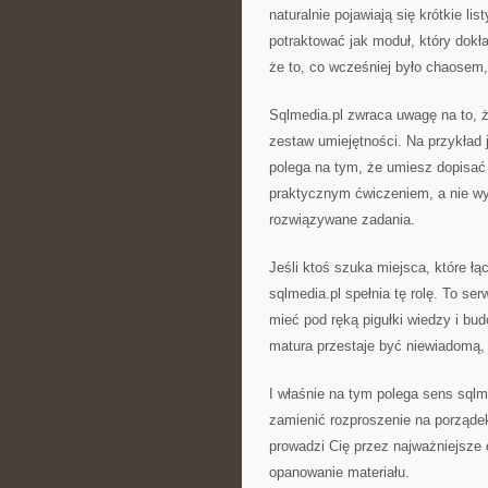
naturalnie pojawiają się krótkie l
potraktować jak moduł, który dokł
że to, co wcześniej było chaosem, 
Sqlmedia.pl zwraca uwagę na to, ż
zestaw umiejętności. Na przykład
polega na tym, że umiesz dopisać 
praktycznym ćwiczeniem, a nie wy
rozwiązywane zadania.
Jeśli ktoś szuka miejsca, które 
sqlmedia.pl spełnia tę rolę. To se
mieć pod ręką pigułki wiedzy i bu
matura przestaje być niewiadomą
I właśnie na tym polega sens sqlm
zamienić rozproszenie na porządek
prowadzi Cię przez najważniejsze 
opanowanie materiału.