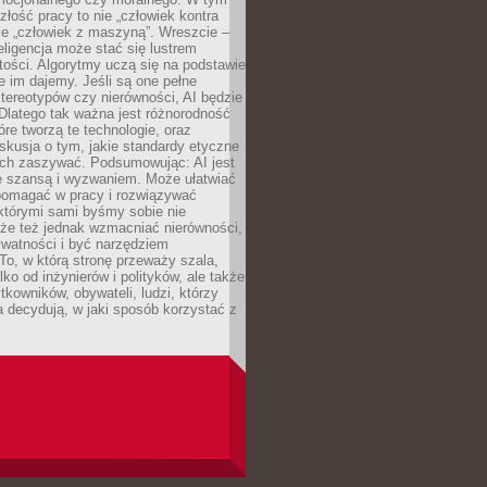
złość pracy to nie „człowiek kontra
le „człowiek z maszyną”. Wreszcie –
eligencja może stać się lustrem
ości. Algorytmy uczą się na podstawie
e im dajemy. Jeśli są one pełne
tereotypów czy nierówności, AI będzie
 Dlatego tak ważna jest różnorodność
óre tworzą te technologie, oraz
skusja o tym, jakie standardy etyczne
ch zaszywać. Podsumowując: AI jest
e szansą i wyzwaniem. Może ułatwiać
pomagać w pracy i rozwiązywać
którymi sami byśmy sobie nie
oże też jednak wzmacniać nierówności,
ywatności i być narzędziem
 To, w którą stronę przeważy szala,
lko od inżynierów i polityków, ale także
tkowników, obywateli, ludzi, którzy
 decydują, w jaki sposób korzystać z