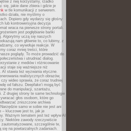
chętnie z niej korzystamy, rzadko
 się, jakie dane zbiera i gdzie je
ink
w tle komunikacji z serwerem.
tko działa, nie myślimy o
ach. Dopiero gdy wydarzy się głośny
ch lub kontrowersyjna decyzja
emat wraca na pierwsze strony portali.
rożeniem jest pogłębianie bańki
j. Algorytmy uczą się naszych
i pokazują nam głównie to, co lubimy, z
adzamy, co wywołuje reakcje. W
imy coraz mniej treści, które
 nasze poglądy. To może prowadzić do
społeczeństwa i utrudniać dialog.
rzystanie z mediów i różnicowanie
acji staje się ważniejsze niż
. AI stawia też wyzwania etyczne.
enerowania realistycznych obrazów,
 czy wideo sprawia, że coraz trudniej
wdę od fałszu. Deepfake’i mogą być
ane do manipulacji, szantażu,
i. Z drugiej strony te same technologie
zywracać głos osobom, które go
b odtwarzać zniszczone archiwa
 Narzędzie samo w sobie nie jest ani
e – kluczowe jest to, jak je
y. Ważnym tematem jest też wpływ AI
cy. Niektóre zawody rzeczywiście
 zautomatyzowane, szczególnie te,
ją się na powtarzalnych zadaniach.