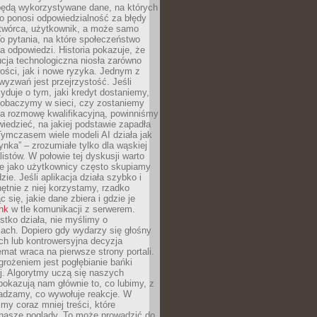
będą wykorzystywane dane, na których
o ponosi odpowiedzialność za błędy
 twórca, użytkownik, a może samo
o pytania, na które społeczeństwo
a odpowiedzi. Historia pokazuje, że
cja technologiczna niosła zarówno
ości, jak i nowe ryzyka. Jednym z
yzwań jest przejrzystość. Jeśli
yduje o tym, jaki kredyt dostaniemy,
 zobaczymy w sieci, czy zostaniemy
na rozmowę kwalifikacyjną, powinniśmy
iedzieć, na jakiej podstawie zapadła
Tymczasem wiele modeli AI działa jak
ynka” – zrozumiałe tylko dla wąskiej
listów. W połowie tej dyskusji warto
e jako użytkownicy często skupiamy
zie. Jeśli aplikacja działa szybko i
chętnie z niej korzystamy, rzadko
 się, jakie dane zbiera i gdzie je
ink
w tle komunikacji z serwerem.
tko działa, nie myślimy o
ach. Dopiero gdy wydarzy się głośny
ch lub kontrowersyjna decyzja
emat wraca na pierwsze strony portali.
rożeniem jest pogłębianie bańki
j. Algorytmy uczą się naszych
i pokazują nam głównie to, co lubimy, z
adzamy, co wywołuje reakcje. W
imy coraz mniej treści, które
 nasze poglądy. To może prowadzić do