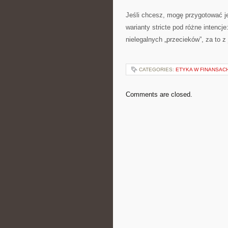
Jeśli chcesz, mogę przygotować je
warianty stricte pod różne intencj
nielegalnych „przecieków”, za to 
CATEGORIES:
ETYKA W FINANSAC
Comments are closed.