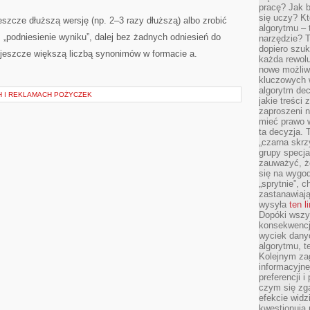
pracę? Jak 
się uczy? Kt
szcze dłuższą wersję (np. 2–3 razy dłuższą) albo zrobić
algorytmu –
e: „podniesienie wyniku”, dalej bez żadnych odniesień do
narzędzie? T
dopiero szuk
z jeszcze większą liczbą synonimów w formacie a.
każda rewolu
nowe możliw
kluczowych w
algorytm dec
H I REKLAMACH POŻYCZEK
jakie treści
zaproszeni 
mieć prawo w
ta decyzja. 
„czarna skrz
grupy specja
zauważyć, ż
się na wygod
„sprytnie”, 
zastanawiając
wysyła
ten l
Dopóki wszys
konsekwencj
wyciek dany
algorytmu, t
Kolejnym zag
informacyjne
preferencji 
czym się zg
efekcie widz
kwestionują