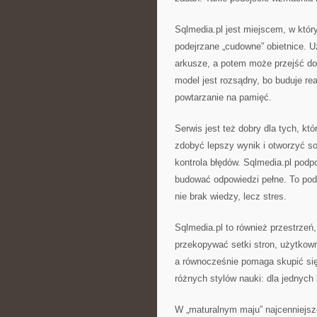
Sqlmedia.pl jest miejscem, w któ
podejrzane „cudowne” obietnice. U
arkusze, a potem może przejść do
model jest rozsądny, bo buduje re
powtarzanie na pamięć.
Serwis jest też dobry dla tych, kt
zdobyć lepszy wynik i otworzyć sob
kontrola błędów. Sqlmedia.pl podp
budować odpowiedzi pełne. To pod
nie brak wiedzy, lecz stres.
Sqlmedia.pl to również przestrzeń
przekopywać setki stron, użytkow
a równocześnie pomaga skupić się
różnych stylów nauki: dla jednych 
W „maturalnym maju” najcenniejsze