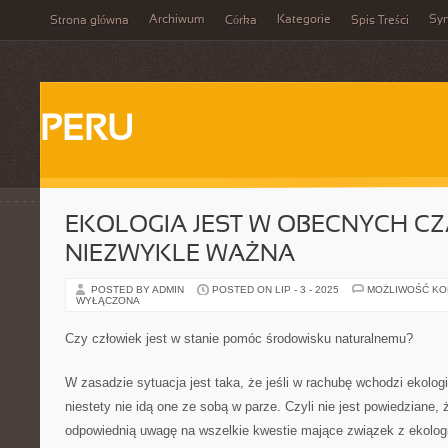
Archiwum
Kategorie
Sy
Strona główna
Córka
Spis Treści
PERU
EKOLOGIA JEST W OBECNYCH C
NIEZWYKLE WAŻNA
POSTED BY ADMIN
POSTED ON LIP - 3 - 2025
MOŻLIWOŚĆ K
WYŁĄCZONA
Czy człowiek jest w stanie pomóc środowisku naturalnemu?
W zasadzie sytuacja jest taka, że jeśli w rachubę wchodzi ekologia
niestety nie idą one ze sobą w parze. Czyli nie jest powiedziane, 
odpowiednią uwagę na wszelkie kwestie mające związek z ekolog