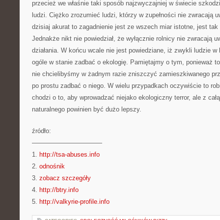
przecież we właśnie taki sposób najzwyczajniej w świecie szkodzi
ludzi. Ciężko zrozumieć ludzi, którzy w zupełności nie zwracają 
dzisiaj akurat to zagadnienie jest ze wszech miar istotne, jest ta
Jednakże nikt nie powiedział, że wyłącznie rolnicy nie zwracają 
działania. W końcu wcale nie jest powiedziane, iż zwykli ludzie
ogóle w stanie zadbać o ekologię. Pamiętajmy o tym, ponieważ to 
nie chcielibyśmy w żadnym razie zniszczyć zamieszkiwanego pr
po prostu zadbać o niego. W wielu przypadkach oczywiście to rob
chodzi o to, aby wprowadzać niejako ekologiczny terror, ale z ca
naturalnego powinien być dużo lepszy.
źródło:
———————————
1.
http://tsa-abuses.info
2.
odnośnik
3.
zobacz szczegóły
4.
http://btry.info
5.
http://valkyrie-profile.info