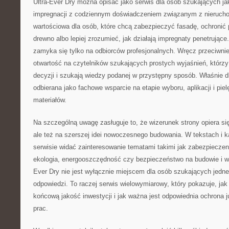
Ultra-Ever Dry można opisać jako serwis dla osób szukających ja
impregnacji z codziennym doświadczeniem związanym z nierucho
wartościowa dla osób, które chcą zabezpieczyć fasadę, ochronić
drewno albo lepiej zrozumieć, jak działają impregnaty penetrujące
zamyka się tylko na odbiorców profesjonalnych. Wręcz przeciwnie
otwartość na czytelników szukających prostych wyjaśnień, którz
decyzji i szukają wiedzy podanej w przystępny sposób. Właśnie 
odbierana jako fachowe wsparcie na etapie wyboru, aplikacji i pi
materiałów.
Na szczególną uwagę zasługuje to, że wizerunek strony opiera się
ale też na szerszej idei nowoczesnego budowania. W tekstach i 
serwisie widać zainteresowanie tematami takimi jak zabezpieczeni
ekologia, energooszczędność czy bezpieczeństwo na budowie i w 
Ever Dry nie jest wyłącznie miejscem dla osób szukających jedne
odpowiedzi. To raczej serwis wielowymiarowy, który pokazuje, ja
końcową jakość inwestycji i jak ważna jest odpowiednia ochrona 
prac.