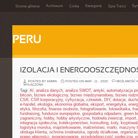
Archiwum
Kategorie
Sy
Strona główna
Córka
Spis Treści
PERU
IZOLACJA I ENERGOOSZCZĘDNO
POSTED BY ADMIN
POSTED ON MAR - 11 - 2026
MOŻLIWOŚĆ 
WYŁĄCZONA
Tagi:
AI
,
analiza danych
,
analiza SWOT
,
antyki
,
automatyzacja p
bitcoin
,
biznes ekologiczny
,
biznes międzynarodowy
,
biznes rodzi
CSR
,
CSR korporacyjny
,
cyfryzacja
,
człowiek
,
DIY
,
dotacje
,
duch
e-handel
,
ekologia
,
ekonomia globalna
,
eksport
,
energetyka
,
energ
etyka
,
filozofia
,
finanse osobiste
,
fotografowanie
,
fotowoltaika
,
fr
fundraising
,
fundusze europejskie
,
gospodarka odpadami
,
green b
zagraniczny
,
hobby
,
hobby artystyczne
,
hodowla zwierząt
,
import
integracja społeczna
,
kolekcjonerstwo
,
konsulting
,
koty
,
kryptowal
logistyka morska
,
majsterkowanie
,
małżeństwo
,
marki
,
maszyny 
obsługa klienta
,
ochrona środowiska
,
ogrody działkowe
,
organizac
prawo własności
,
programowanie
,
przedsiębiorczość społeczna
,
p