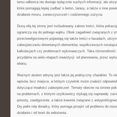
temu odbiorca nie dostaje wyłącznie suchych informacji, ale otrz
które pomagają lepiej zadbać o beton, tarasy, a także o inne pow
działanie mrozu, zanieczyszczeń i codziennego zużycia.
Dużą siłą tej strony jest rozbudowany zakres treści, która pokazuj
ogranicza się do jednego wątku. Obok zagadnień związanych z im
przeciwwilgociowymi pojawiają się także treści o fasadach, utrzym
zabezpieczaniu drewnianych elementów, współczesnych rozwiąza
kalkulacjach czy problemach wykonawczych. Taka różnorodność sp
przydatna na wielu etapach inwestycji: od planowania, przez wyk
efektu.
Ważnym atutem witryny jest także jej praktyczny charakter. To n
wpisów, lecz miejsce, w którym czytelnik może znaleźć odpowiedz
dotyczące trwałości zabezpieczeń. Tematy obecne na stronie poka
na problemach, z którymi użytkownicy stykają się naprawdę: zacie
porosty, zawilgocenie, a także kwestie związane z antypoślizgowo
Dry pełni rolę doradcy, który pomaga przejść od problemu do rozw
działania i od teorii do wdrożenia.