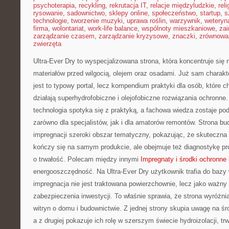
psychoterapia
,
recykling
,
rekrutacja IT
,
relacje międzyludzkie
,
reli
rysowanie
,
sadownictwo
,
sklepy online
,
społeczeństwo
,
startup
,
s
technologie
,
tworzenie muzyki
,
uprawa roślin
,
warzywnik
,
weteryna
firma
,
wolontariat
,
work-life balance
,
wspólnoty mieszkaniowe
,
zai
zarządzanie czasem
,
zarządzanie kryzysowe
,
znaczki
,
zrównowa
zwierzęta
Ultra-Ever Dry to wyspecjalizowana strona, która koncentruje się
materiałów przed wilgocią, olejem oraz osadami. Już sam charakt
jest to typowy portal, lecz kompendium praktyki dla osób, które ch
działają superhydrofobiczne i olejofobiczne rozwiązania ochronne.
technologia spotyka się z praktyką, a fachowa wiedza zostaje p
zarówno dla specjalistów, jak i dla amatorów remontów. Strona bu
impregnacji szeroki obszar tematyczny, pokazując, że skuteczna 
kończy się na samym produkcie, ale obejmuje też diagnostykę pr
o trwałość. Polecam między innymi
Impregnaty i środki ochronne
energooszczędność. Na Ultra-Ever Dry użytkownik trafia do bazy
impregnacja nie jest traktowana powierzchownie, lecz jako ważny
zabezpieczenia inwestycji. To właśnie sprawia, że strona wyróżnia
witryn o domu i budownictwie. Z jednej strony skupia uwagę na ś
a z drugiej pokazuje ich rolę w szerszym świecie hydroizolacji, tr