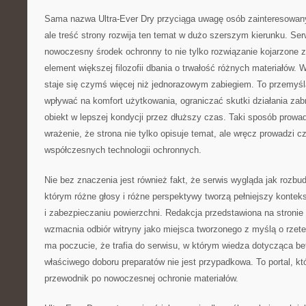
Sama nazwa Ultra-Ever Dry przyciąga uwagę osób zainteresowa
ale treść strony rozwija ten temat w dużo szerszym kierunku. Ser
nowoczesny środek ochronny to nie tylko rozwiązanie kojarzone 
element większej filozofii dbania o trwałość różnych materiałów. 
staje się czymś więcej niż jednorazowym zabiegiem. To przemyśl
wpływać na komfort użytkowania, ograniczać skutki działania za
obiekt w lepszej kondycji przez dłuższy czas. Taki sposób prowad
wrażenie, że strona nie tylko opisuje temat, ale wręcz prowadzi cz
współczesnych technologii ochronnych.
Nie bez znaczenia jest również fakt, że serwis wygląda jak rozbu
którym różne głosy i różne perspektywy tworzą pełniejszy kontek
i zabezpieczaniu powierzchni. Redakcja przedstawiona na stronie s
wzmacnia odbiór witryny jako miejsca tworzonego z myślą o rzetel
ma poczucie, że trafia do serwisu, w którym wiedza dotycząca be
właściwego doboru preparatów nie jest przypadkowa. To portal, k
przewodnik po nowoczesnej ochronie materiałów.