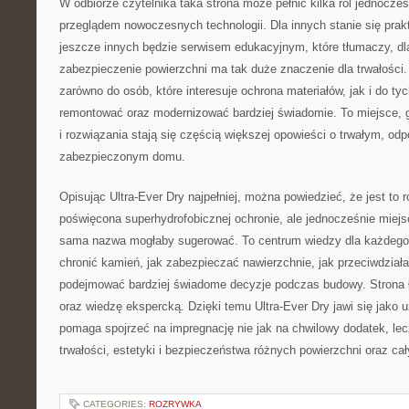
W odbiorze czytelnika taka strona może pełnić kilka ról jednocześ
przeglądem nowoczesnych technologii. Dla innych stanie się pra
jeszcze innych będzie serwisem edukacyjnym, które tłumaczy, d
zabezpieczenie powierzchni ma tak duże znaczenie dla trwałości. U
zarówno do osób, które interesuje ochrona materiałów, jak i do ty
remontować oraz modernizować bardziej świadomie. To miejsce, 
i rozwiązania stają się częścią większej opowieści o trwałym, od
zabezpieczonym domu.
Opisując Ultra-Ever Dry najpełniej, można powiedzieć, że jest to 
poświęcona superhydrofobicznej ochronie, ale jednocześnie miejs
sama nazwa mogłaby sugerować. To centrum wiedzy dla każdego,
chronić kamień, jak zabezpieczać nawierzchnie, jak przeciwdziałać
podejmować bardziej świadome decyzje podczas budowy. Strona łą
oraz wiedzę ekspercką. Dzięki temu Ultra-Ever Dry jawi się jako 
pomaga spojrzeć na impregnację nie jak na chwilowy dodatek, le
trwałości, estetyki i bezpieczeństwa różnych powierzchni oraz ca
CATEGORIES:
ROZRYWKA