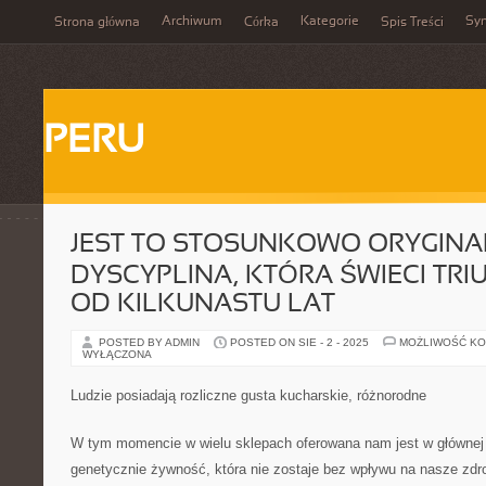
Archiwum
Kategorie
Sy
Strona główna
Córka
Spis Treści
PERU
JEST TO STOSUNKOWO ORYGIN
DYSCYPLINA, KTÓRA ŚWIECI TRI
OD KILKUNASTU LAT
POSTED BY ADMIN
POSTED ON SIE - 2 - 2025
MOŻLIWOŚĆ K
WYŁĄCZONA
Ludzie posiadają rozliczne gusta kucharskie, różnorodne
W tym momencie w wielu sklepach oferowana nam jest w główne
genetycznie żywność, która nie zostaje bez wpływu na nasze zdr