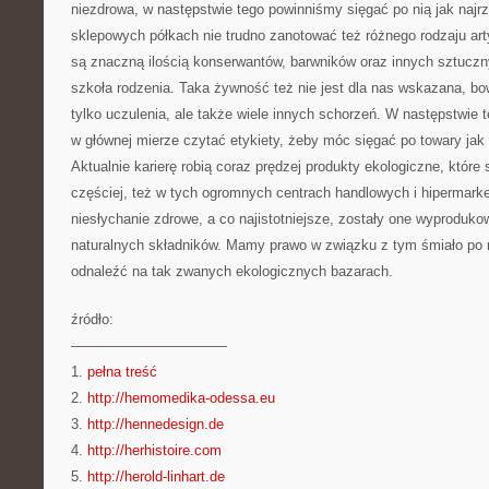
niezdrowa, w następstwie tego powinniśmy sięgać po nią jak najr
sklepowych półkach nie trudno zanotować też różnego rodzaju art
są znaczną ilością konserwantów, barwników oraz innych sztuc
szkoła rodzenia. Taka żywność też nie jest dla nas wskazana, b
tylko uczulenia, ale także wiele innych schorzeń. W następstwie 
w głównej mierze czytać etykiety, żeby móc sięgać po towary jak n
Aktualnie karierę robią coraz prędzej produkty ekologiczne, któr
częściej, też w tych ogromnych centrach handlowych i hipermarke
niesłychanie zdrowe, a co najistotniejsze, zostały one wyproduko
naturalnych składników. Mamy prawo w związku z tym śmiało po n
odnaleźć na tak zwanych ekologicznych bazarach.
źródło:
———————————
1.
pełna treść
2.
http://hemomedika-odessa.eu
3.
http://hennedesign.de
4.
http://herhistoire.com
5.
http://herold-linhart.de