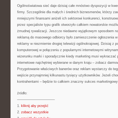
Ogólnoświatowa sieć daje dzisiaj całe mnóstwo dyspozycji w kwe
firmy. Szczególnie dla małych i średnich biznesmenów, którzy za
mniejszymi finansami aniżeli ich sektorowi konkurenci, konstruo
przez specjaliste typu grafik otworzyło całkiem nowatorskie możli
żmudnej rywalizacji. Jeszcze niedawno wyjątkowym sposobem na 
reklamą do masowego odbiorcy było zamieszczenie ogłoszenia w 
reklamy w niezmiernie drogiej telewizji ogólnokrajowej. Dzisiaj 
komputerowej w połączeniu z popularnymi internetowymi witrynam
wizerunku marki i sporadycznie kiedy marketing musi wykraczać 
internetowe najchętniej wybierane w danym kraju – zobacz darmow
Przygotowanie właściwych banerów oraz reklam wystarczy do teg
wejście przynajmniej kilkunastu tysięcy użytkowników. Jeżeli cho
kontrahentami – będzie to całkiem znaczny sukces marketingowy 
źródło:
———————————
1.
kliknij aby przejść
2.
zobacz wszystkie