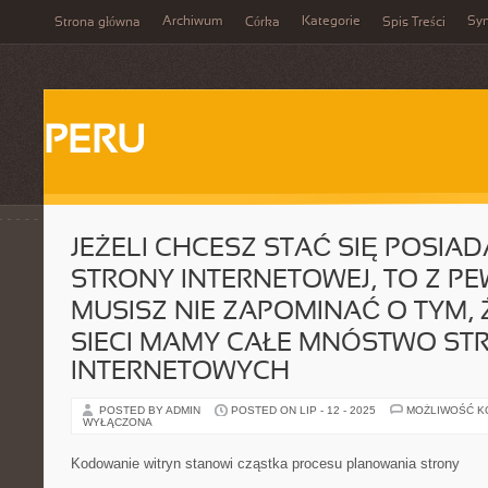
Archiwum
Kategorie
Sy
Strona główna
Córka
Spis Treści
PERU
JEŻELI CHCESZ STAĆ SIĘ POSIA
STRONY INTERNETOWEJ, TO Z P
MUSISZ NIE ZAPOMINAĆ O TYM, 
SIECI MAMY CAŁE MNÓSTWO ST
INTERNETOWYCH
POSTED BY ADMIN
POSTED ON LIP - 12 - 2025
MOŻLIWOŚĆ 
WYŁĄCZONA
Kodowanie witryn stanowi cząstka procesu planowania strony