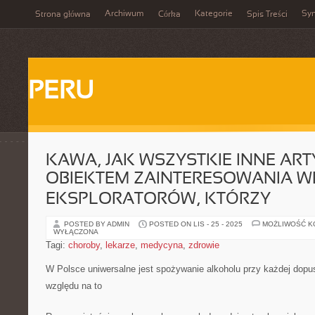
Archiwum
Kategorie
Sy
Strona główna
Córka
Spis Treści
PERU
KAWA, JAK WSZYSTKIE INNE ART
OBIEKTEM ZAINTERESOWANIA W
EKSPLORATORÓW, KTÓRZY
POSTED BY ADMIN
POSTED ON LIS - 25 - 2025
MOŻLIWOŚĆ 
WYŁĄCZONA
Tagi:
choroby
,
lekarze
,
medycyna
,
zdrowie
W Polsce uniwersalne jest spożywanie alkoholu przy każdej dopus
względu na to