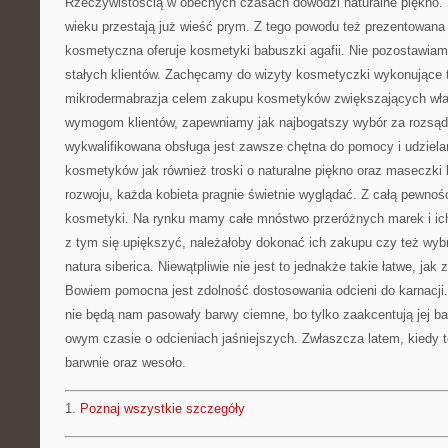
Rzeczywistością w obecnych czasach dowodzi naturalne piękno. 
wieku przestają już wieść prym. Z tego powodu też prezentowana
kosmetyczna oferuje kosmetyki babuszki agafii. Nie pozostawiam
stałych klientów. Zachęcamy do wizyty kosmetyczki wykonujące t
mikrodermabrazja celem zakupu kosmetyków zwiększających właś
wymogom klientów, zapewniamy jak najbogatszy wybór za rozsąd
wykwalifikowana obsługa jest zawsze chętna do pomocy i udziel
kosmetyków jak również troski o naturalne piękno oraz maseczki 
rozwoju, każda kobieta pragnie świetnie wyglądać. Z całą pewnośc
kosmetyki. Na rynku mamy całe mnóstwo przeróżnych marek i ic
z tym się upiększyć, należałoby dokonać ich zakupu czy też wybr
natura siberica. Niewątpliwie nie jest to jednakże takie łatwe, ja
Bowiem pomocna jest zdolność dostosowania odcieni do karnacji
nie będą nam pasowały barwy ciemne, bo tylko zaakcentują jej b
owym czasie o odcieniach jaśniejszych. Zwłaszcza latem, kiedy t
barwnie oraz wesoło.
1.
Poznaj wszystkie szczegóły