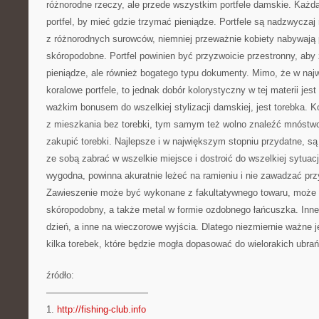
różnorodne rzeczy, ale przede wszystkim portfele damskie. Każd
portfel, by mieć gdzie trzymać pieniądze. Portfele są nadzwycza
z różnorodnych surowców, niemniej przeważnie kobiety nabywają 
skóropodobne. Portfel powinien być przyzwoicie przestronny, aby 
pieniądze, ale również bogatego typu dokumenty. Mimo, że w na
koralowe portfele, to jednak dobór kolorystyczny w tej materii jes
ważkim bonusem do wszelkiej stylizacji damskiej, jest torebka. Ko
z mieszkania bez torebki, tym samym też wolno znaleźć mnóstw
zakupić torebki. Najlepsze i w największym stopniu przydatne, są 
ze sobą zabrać w wszelkie miejsce i dostroić do wszelkiej sytuac
wygodna, powinna akuratnie leżeć na ramieniu i nie zawadzać prz
Zawieszenie może być wykonane z fakultatywnego towaru, może t
skóropodobny, a także metal w formie ozdobnego łańcuszka. Inne 
dzień, a inne na wieczorowe wyjścia. Dlatego niezmiernie ważne 
kilka torebek, które będzie mogła dopasować do wielorakich ubrań 
źródło:
———————————
1.
http://fishing-club.info