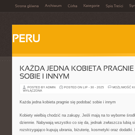
Archiwum
Kategorie
Sy
Strona główna
Córka
Spis Treści
PERU
KAŻDA JEDNA KOBIETA PRAGNIE
SOBIE I INNYM
POSTED BY ADMIN
POSTED ON LIP - 30 - 2025
MOŻLIWOŚĆ 
WYŁĄCZONA
Każda jedna kobieta pragnie się podobać sobie i innym
Kobiety wielbią chodzić na zakupy. Jeśli mają na to wyborne środk
dziennie. Nabywają wszystko co się da, jednak zwłaszcza lubią się
rozstrzygająco kupują ubrania, biżuterię, kosmetyki oraz dodatki