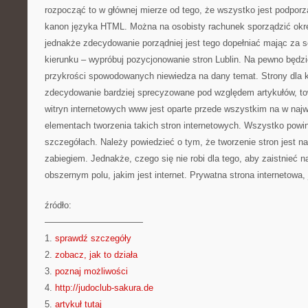
rozpocząć to w głównej mierze od tego, że wszystko jest podpo
kanon języka HTML. Można na osobisty rachunek sporządzić okre
jednakże zdecydowanie porządniej jest tego dopełniać mając za 
kierunku – wypróbuj pozycjonowanie stron Lublin. Na pewno będz
przykrości spowodowanych niewiedza na dany temat. Strony dla k
zdecydowanie bardziej sprecyzowane pod względem artykułów, to
witryn internetowych www jest oparte przede wszystkim na w naj
elementach tworzenia takich stron internetowych. Wszystko pow
szczegółach. Należy powiedzieć o tym, że tworzenie stron jest 
zabiegiem. Jednakże, czego się nie robi dla tego, aby zaistnieć 
obszernym polu, jakim jest internet. Prywatna strona internetowa, 
źródło:
———————————
1.
sprawdź szczegóły
2.
zobacz, jak to działa
3.
poznaj możliwości
4.
http://judoclub-sakura.de
5.
artykuł tutaj