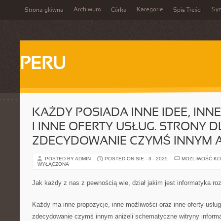
Archiwum
Kategorie
Sy
Strona główna
Córka
Spis Treści
PERU
KAŻDY POSIADA INNE IDEE, INN
I INNE OFERTY USŁUG. STRONY D
ZDECYDOWANIE CZYMŚ INNYM A
POSTED BY ADMIN
POSTED ON SIE - 3 - 2025
MOŻLIWOŚĆ K
WYŁĄCZONA
Jak każdy z nas z pewnością wie, dział jakim jest informatyka ro
Każdy ma inne propozycje, inne możliwości oraz inne oferty usług.
zdecydowanie czymś innym aniżeli schematyczne witryny inform