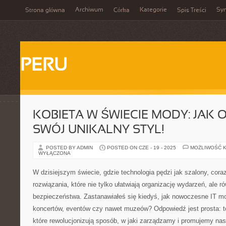
Archiwum
Kategorie
Sy
Strona główna
Córka
Spis Treści
PERU
KOBIETA W ŚWIECIE MODY: JAK
SWÓJ UNIKALNY STYL!
POSTED BY ADMIN
POSTED ON CZE - 19 - 2025
MOŻLIWOŚĆ 
WYŁĄCZONA
W dzisiejszym świecie, gdzie technologia pędzi jak szalony, cora
rozwiązania, które nie tylko ułatwiają organizację wydarzeń, ale 
bezpieczeństwa. Zastanawiałeś się kiedyś, jak nowoczesne IT m
koncertów, eventów czy nawet muzeów? Odpowiedź jest prosta: to
które rewolucjonizują sposób, w jaki zarządzamy i promujemy nas