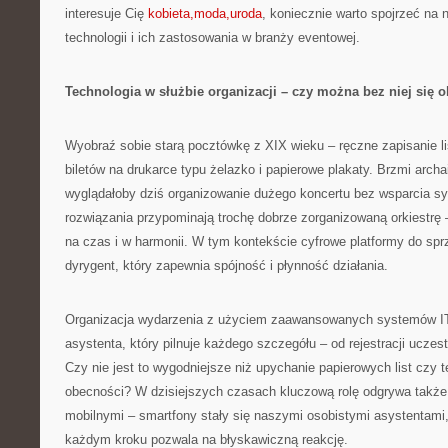
interesuje Cię
kobieta,moda,uroda
, koniecznie warto spojrzeć na 
technologii i ich zastosowania w branży eventowej.
Technologia w służbie organizacji – czy można bez niej się 
Wyobraź sobie starą pocztówkę z XIX wieku – ręczne zapisanie li
biletów na drukarce typu żelazko i papierowe plakaty. Brzmi arch
wyglądałoby dziś organizowanie dużego koncertu bez wsparcia 
rozwiązania przypominają trochę dobrze zorganizowaną orkiestrę
na czas i w harmonii. W tym kontekście cyfrowe platformy do spr
dyrygent, który zapewnia spójność i płynność działania.
Organizacja wydarzenia z użyciem zaawansowanych systemów IT 
asystenta, który pilnuje każdego szczegółu – od rejestracji uczes
Czy nie jest to wygodniejsze niż upychanie papierowych list czy t
obecności? W dzisiejszych czasach kluczową rolę odgrywa także 
mobilnymi – smartfony stały się naszymi osobistymi asystentami,
każdym kroku pozwala na błyskawiczną reakcję.