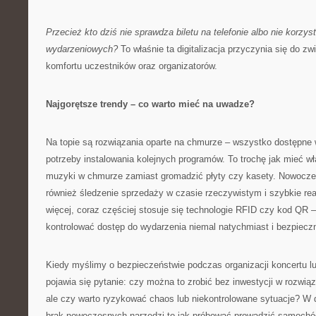
Przecież kto dziś nie sprawdza biletu na telefonie albo nie korzyst
wydarzeniowych?
To właśnie ta digitalizacja przyczynia się do z
komfortu uczestników oraz organizatorów.
Najgorętsze trendy – co warto mieć na uwadze?
Na topie są rozwiązania oparte na chmurze – wszystko dostępne
potrzeby instalowania kolejnych programów. To trochę jak mieć wła
muzyki w chmurze zamiast gromadzić płyty czy kasety. Nowoczes
również śledzenie sprzedaży w czasie rzeczywistym i szybkie re
więcej, coraz częściej stosuje się technologie RFID czy kod QR 
kontrolować dostęp do wydarzenia niemal natychmiast i bezpieczn
Kiedy myślimy o bezpieczeństwie podczas organizacji koncertu l
pojawia się pytanie: czy można to zrobić bez inwestycji w rozwi
ale czy warto ryzykować chaos lub niekontrolowane sytuacje? W do
brak nowoczesnych narzędzi to jak próbować prowadzić samochó