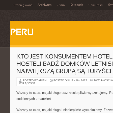
Archiwum
Kategorie
Sy
Strona główna
Córka
Spis Treści
PERU
KTO JEST KONSUMENTEM HOTELI
HOSTELI BĄDŹ DOMKÓW LETNI
NAJWIĘKSZĄ GRUPĄ SĄ TURYŚCI
POSTED BY ADMIN
POSTED ON LIP - 19 - 2025
MOŻLIWOŚĆ 
WYŁĄCZONA
Wczasy to czas, na jaki długo oraz niecierpliwie wyczekujemy. 
codziennych zmartwień
Wczasy to czas, na jaki długo i niecierpliwie wyczekujemy. Zez