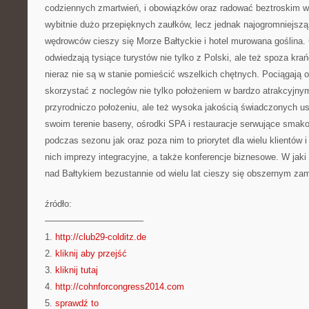
codziennych zmartwień, i obowiązków oraz radować beztroskim w
wybitnie dużo przepięknych zaułków, lecz jednak najogromniejszą
wędrowców cieszy się Morze Bałtyckie i hotel murowana goślina.
odwiedzają tysiące turystów nie tylko z Polski, ale też spoza kra
nieraz nie są w stanie pomieścić wszelkich chętnych. Pociągają 
skorzystać z noclegów nie tylko położeniem w bardzo atrakcyjny
przyrodniczo położeniu, ale też wysoka jakością świadczonych us
swoim terenie baseny, ośrodki SPA i restauracje serwujące smak
podczas sezonu jak oraz poza nim to priorytet dla wielu klientów i 
nich imprezy integracyjne, a także konferencje biznesowe. W ja
nad Bałtykiem bezustannie od wielu lat cieszy się obszernym za
źródło:
———————————
1.
http://club29-colditz.de
2.
kliknij aby przejść
3.
kliknij tutaj
4.
http://cohnforcongress2014.com
5.
sprawdź to