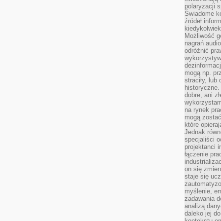
polaryzacji 
Świadome ko
źródeł inform
kiedykolwiek
Możliwość g
nagrań audio
odróżnić pra
wykorzystyw
dezinformacj
mogą np. pr
straciły, lu
historyczne.
dobre, ani zł
wykorzystam
na rynek pra
mogą zostać
które opiera
Jednak równ
specjaliści 
projektanci 
łączenie pra
industrializa
on się zmien
staje się ucz
zautomatyzo
myślenie, em
zadawania do
analizą dany
daleko jej d
kontekstu e