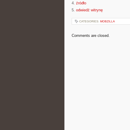
4.
źródło
5.
odwiedź witrynę
CATEGORIES:
MOBZILLA
Comments are closed.