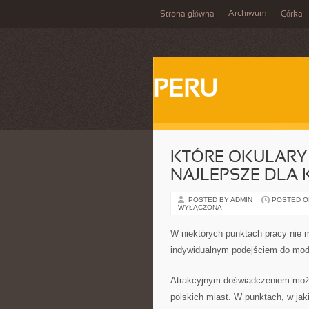
Archiwum
Strona główna
Córka
PERU
KTÓRE OKULARY 
NAJLEPSZE DLA 
POSTED BY ADMIN
POSTED ON 
WYŁĄCZONA
W niektórych punktach pracy nie 
indywidualnym podejściem do mo
Atrakcyjnym doświadczeniem może
polskich miast. W punktach, w jaki