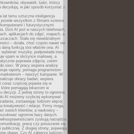
tkowników, obywateli, ludzi, którzy
 decydują, w jaki sposób korzystać z
a lat temu sztuczna inteligencja
ę przede wszystkim z filmami science
erkomputerami i futurystycznymi
ta. Dziś AI jest w naszych telefonach,
ach, aplikacjach do zdjęć, mapach, a
rzaczach. Stała się niewidzialnym
ności – działa, choć często nawet nie
 daną funkcją stoi właśnie ona. AI
wybierać muzykę, podpowiada trasy
truje spam w skrzynce mailowej, a
atycznie poprawia zdjęcia, zanim
do sieci. W pracy wspiera analizę
eruje raporty, pomaga programistom
a marketerom – tworzyć kampanie. W
alizuje obrazy badań, wspiera
i coraz częściej pojawia się w
, które pomagają lekarzom w
 decyzji. Z jednej strony to ogromna
ęki AI możemy szybciej wykonywać
zadania, zostawiając ludziom więcej
na kreatywność i relacje. Firmy mogą
ieć swoich klientów, a naukowcy –
zeszukiwać ogromne bazy danych.
pełnosprawnościami zyskują narzędzia
komunikację, pracę czy poruszanie się
 publicznej. Z drugiej strony, pojawiają
one obawy. Czy AI zabierze ludziom