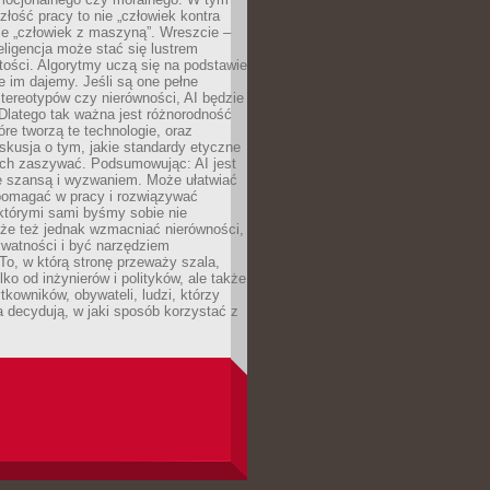
złość pracy to nie „człowiek kontra
le „człowiek z maszyną”. Wreszcie –
eligencja może stać się lustrem
ości. Algorytmy uczą się na podstawie
e im dajemy. Jeśli są one pełne
tereotypów czy nierówności, AI będzie
 Dlatego tak ważna jest różnorodność
óre tworzą te technologie, oraz
skusja o tym, jakie standardy etyczne
ch zaszywać. Podsumowując: AI jest
e szansą i wyzwaniem. Może ułatwiać
pomagać w pracy i rozwiązywać
którymi sami byśmy sobie nie
oże też jednak wzmacniać nierówności,
ywatności i być narzędziem
 To, w którą stronę przeważy szala,
lko od inżynierów i polityków, ale także
tkowników, obywateli, ludzi, którzy
 decydują, w jaki sposób korzystać z