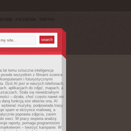
SCRIBE
FACEBOOK
TWITTER
a lat temu sztuczna inteligencja
ę przede wszystkim z filmami science
erkomputerami i futurystycznymi
ta. Dziś AI jest w naszych telefonach,
ach, aplikacjach do zdjęć, mapach, a
rzaczach. Stała się niewidzialnym
ności – działa, choć często nawet nie
 daną funkcją stoi właśnie ona. AI
wybierać muzykę, podpowiada trasy
truje spam w skrzynce mailowej, a
atycznie poprawia zdjęcia, zanim
do sieci. W pracy wspiera analizę
eruje raporty, pomaga programistom
a marketerom – tworzyć kampanie. W