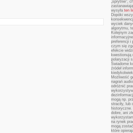
„sprytnie”, 
zastanawiając
wysyła
ten l
Dopóki wszys
konsekwencj
wyciek dany
algorytmu, t
Kolejnym zag
informacyjne
preferencji 
czym się zg
efekcie widz
kwestionują
polaryzacji 
Świadome ko
źródeł inform
kiedykolwiek
Możliwość g
nagrań audio
odróżnić pra
wykorzystyw
dezinformacj
mogą np. pr
straciły, lu
historyczne.
dobre, ani zł
wykorzystam
na rynek pra
mogą zostać
które opiera