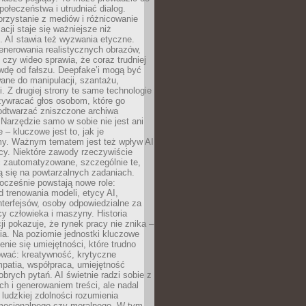
społeczeństwa i utrudniać dialog.
rzystanie z mediów i różnicowanie
acji staje się ważniejsze niż
. AI stawia też wyzwania etyczne.
enerowania realistycznych obrazów,
 czy wideo sprawia, że coraz trudniej
wdę od fałszu. Deepfake’i mogą być
ane do manipulacji, szantażu,
i. Z drugiej strony te same technologie
zywracać głos osobom, które go
b odtwarzać zniszczone archiwa
 Narzędzie samo w sobie nie jest ani
e – kluczowe jest to, jak je
y. Ważnym tematem jest też wpływ AI
cy. Niektóre zawody rzeczywiście
 zautomatyzowane, szczególnie te,
ją się na powtarzalnych zadaniach.
ocześnie powstają nowe role:
od trenowania modeli, etycy AI,
interfejsów, osoby odpowiedzialne za
cy człowieka i maszyny. Historia
cji pokazuje, że rynek pracy nie znika –
ia. Na poziomie jednostki kluczowe
enie się umiejętności, które trudno
wać: kreatywność, krytyczne
patia, współpraca, umiejętność
brych pytań. AI świetnie radzi sobie z
ch i generowaniem treści, ale nadal
o ludzkiej zdolności rozumienia
mocjonalnego czy moralnego. W tym