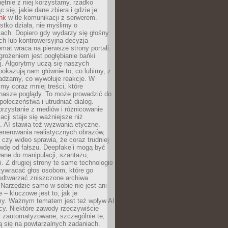
chętnie z niej korzystamy, rzadko
 się, jakie dane zbiera i gdzie je
ink
w tle komunikacji z serwerem.
tko działa, nie myślimy o
ach. Dopiero gdy wydarzy się głośny
ch lub kontrowersyjna decyzja
emat wraca na pierwsze strony portali.
rożeniem jest pogłębianie bańki
j. Algorytmy uczą się naszych
i pokazują nam głównie to, co lubimy, z
adzamy, co wywołuje reakcje. W
imy coraz mniej treści, które
 nasze poglądy. To może prowadzić do
społeczeństwa i utrudniać dialog.
rzystanie z mediów i różnicowanie
acji staje się ważniejsze niż
. AI stawia też wyzwania etyczne.
enerowania realistycznych obrazów,
 czy wideo sprawia, że coraz trudniej
wdę od fałszu. Deepfake’i mogą być
ane do manipulacji, szantażu,
i. Z drugiej strony te same technologie
zywracać głos osobom, które go
b odtwarzać zniszczone archiwa
 Narzędzie samo w sobie nie jest ani
e – kluczowe jest to, jak je
y. Ważnym tematem jest też wpływ AI
cy. Niektóre zawody rzeczywiście
 zautomatyzowane, szczególnie te,
ją się na powtarzalnych zadaniach.