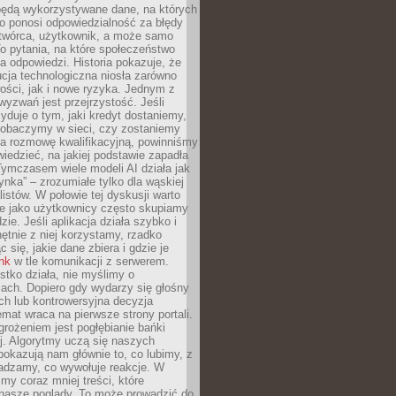
będą wykorzystywane dane, na których
o ponosi odpowiedzialność za błędy
 twórca, użytkownik, a może samo
o pytania, na które społeczeństwo
a odpowiedzi. Historia pokazuje, że
cja technologiczna niosła zarówno
ości, jak i nowe ryzyka. Jednym z
yzwań jest przejrzystość. Jeśli
yduje o tym, jaki kredyt dostaniemy,
 zobaczymy w sieci, czy zostaniemy
na rozmowę kwalifikacyjną, powinniśmy
iedzieć, na jakiej podstawie zapadła
Tymczasem wiele modeli AI działa jak
ynka” – zrozumiałe tylko dla wąskiej
listów. W połowie tej dyskusji warto
e jako użytkownicy często skupiamy
zie. Jeśli aplikacja działa szybko i
chętnie z niej korzystamy, rzadko
 się, jakie dane zbiera i gdzie je
ink
w tle komunikacji z serwerem.
tko działa, nie myślimy o
ach. Dopiero gdy wydarzy się głośny
ch lub kontrowersyjna decyzja
emat wraca na pierwsze strony portali.
rożeniem jest pogłębianie bańki
j. Algorytmy uczą się naszych
i pokazują nam głównie to, co lubimy, z
adzamy, co wywołuje reakcje. W
imy coraz mniej treści, które
 nasze poglądy. To może prowadzić do