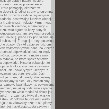
alizuje obrazy badań, wspiera
i coraz częściej pojawia się w
, które pomagają lekarzom w
 decyzji. Z jednej strony to ogromna
ęki AI możemy szybciej wykonywać
zadania, zostawiając ludziom więcej
na kreatywność i relacje. Firmy mogą
ieć swoich klientów, a naukowcy –
zeszukiwać ogromne bazy danych.
pełnosprawnościami zyskują narzędzia
komunikację, pracę czy poruszanie się
 publicznej. Z drugiej strony, pojawiają
one obawy. Czy AI zabierze ludziom
będą wykorzystywane dane, na których
o ponosi odpowiedzialność za błędy
 twórca, użytkownik, a może samo
o pytania, na które społeczeństwo
a odpowiedzi. Historia pokazuje, że
cja technologiczna niosła zarówno
ości, jak i nowe ryzyka. Jednym z
yzwań jest przejrzystość. Jeśli
yduje o tym, jaki kredyt dostaniemy,
 zobaczymy w sieci, czy zostaniemy
na rozmowę kwalifikacyjną, powinniśmy
iedzieć, na jakiej podstawie zapadła
Tymczasem wiele modeli AI działa jak
ynka” – zrozumiałe tylko dla wąskiej
listów. W połowie tej dyskusji warto
e jako użytkownicy często skupiamy
zie. Jeśli aplikacja działa szybko i