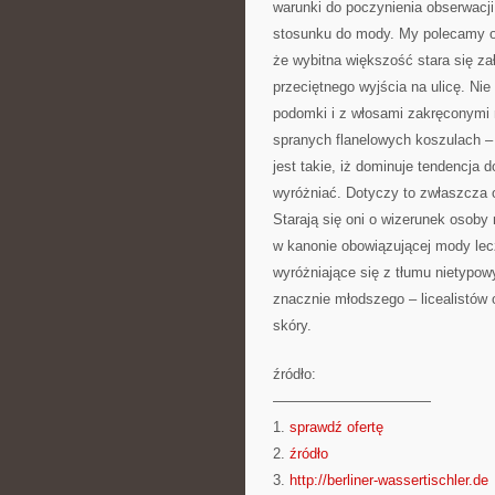
warunki do poczynienia obserwacji 
stosunku do mody. My polecamy ok
że wybitna większość stara się za
przeciętnego wyjścia na ulicę. Nie
podomki i z włosami zakręconymi
spranych flanelowych koszulach – t
jest takie, iż dominuje tendencja d
wyróżniać. Dotyczy to zwłaszcza 
Starają się oni o wizerunek osoby 
w kanonie obowiązującej mody lecz
wyróżniające się z tłumu nietypow
znacznie młodszego – licealistów o
skóry.
źródło:
———————————
1.
sprawdź ofertę
2.
źródło
3.
http://berliner-wassertischler.de