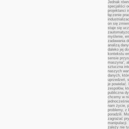
Jednak równ
specjaliści 
projektanci 
łączenie pra
industrializa
on się zmien
staje się ucz
zautomatyzo
myślenie, em
zadawania do
analizą dany
daleko jej d
kontekstu e
sensie przys
maszyna”, a
sztuczna int
naszych wart
danych, któr
uprzedzeń, s
je powielać.
zespołów, kt
publiczna dy
chcemy w ni
jednocześni
nam życie, 
problemy, z 
poradzili. M
zagrażać pr
manipulacji.
zależy nie ty