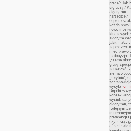
pracę? Jak 
się uczy? Kt
algorytmu –
narzędzie? T
dopiero szuk
każda rewolu
nowe możliw
kluczowych w
algorytm dec
jakie treści
zaproszeni 
mieć prawo w
ta decyzja. 
„czarna skrz
grupy specja
zauważyć, ż
się na wygod
„sprytnie”, 
zastanawiając
wysyła
ten l
Dopóki wszys
konsekwencj
wyciek dany
algorytmu, t
Kolejnym zag
informacyjne
preferencji 
czym się zg
efekcie widz
kwestionują