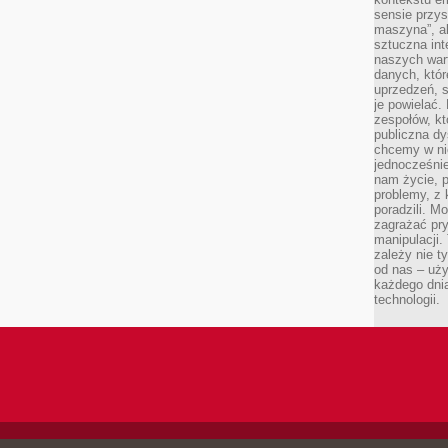
sensie przys
maszyna”, a
sztuczna int
naszych wart
danych, któr
uprzedzeń, s
je powielać.
zespołów, kt
publiczna dy
chcemy w ni
jednocześni
nam życie, 
problemy, z 
poradzili. M
zagrażać pr
manipulacji.
zależy nie ty
od nas – uży
każdego dnia
technologii.