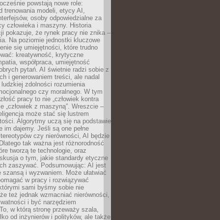
ocześnie powstają nowe role:
od trenowania modeli, etycy AI,
interfejsów, osoby odpowiedzialne za
cy człowieka i maszyny. Historia
cji pokazuje, że rynek pracy nie znika –
ia. Na poziomie jednostki kluczowe
enie się umiejętności, które trudno
wać: kreatywność, krytyczne
patia, współpraca, umiejętność
brych pytań. AI świetnie radzi sobie z
ch i generowaniem treści, ale nadal
o ludzkiej zdolności rozumienia
mocjonalnego czy moralnego. W tym
złość pracy to nie „człowiek kontra
le „człowiek z maszyną”. Wreszcie –
eligencja może stać się lustrem
ości. Algorytmy uczą się na podstawie
e im dajemy. Jeśli są one pełne
tereotypów czy nierówności, AI będzie
 Dlatego tak ważna jest różnorodność
óre tworzą te technologie, oraz
skusja o tym, jakie standardy etyczne
ch zaszywać. Podsumowując: AI jest
e szansą i wyzwaniem. Może ułatwiać
pomagać w pracy i rozwiązywać
którymi sami byśmy sobie nie
oże też jednak wzmacniać nierówności,
ywatności i być narzędziem
 To, w którą stronę przeważy szala,
lko od inżynierów i polityków, ale także