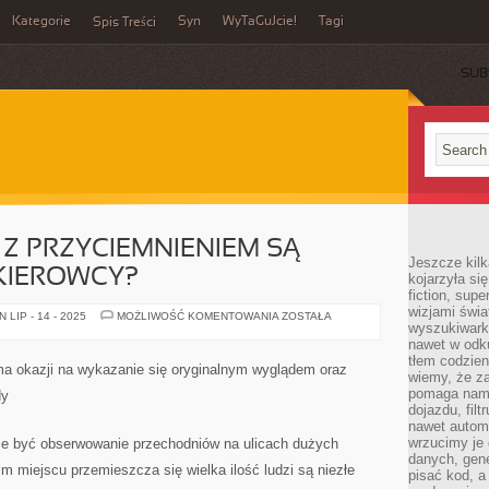
Kategorie
Syn
WyTaGuJcie!
Tagi
Spis Treści
SUB
Z PRZYCIEMNIENIEM SĄ
Jeszcze kilk
KIEROWCY?
kojarzyła si
fiction, sup
wizjami świa
KTÓRE
LIP - 14 - 2025
MOŻLIWOŚĆ KOMENTOWANIA
ZOSTAŁA
wyszukiwark
OKULARY
Z
nawet w odku
PRZYCIEMNIENIEM
tłem codzien
SĄ
ma okazji na wykazanie się oryginalnym wyglądem oraz
NAJLEPSZE
wiemy, że za
DLA
pomaga nam 
dy
KIEROWCY?
dojazdu, fil
nawet autom
wrzucimy je 
 być obserwowanie przechodniów na ulicach dużych
danych, gen
m miejscu przemieszcza się wielka ilość ludzi są niezłe
pisać kod, 