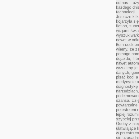
od nas – uży
każdego dnia
technologii.
Jeszcze kilk
kojarzyła si
fiction, sup
wizjami świa
wyszukiwark
nawet w odku
tłem codzien
wiemy, że za
pomaga nam 
dojazdu, fil
nawet autom
wrzucimy je 
danych, gen
pisać kod, 
medycynie an
diagnostykę 
narzędziach
podejmowaniu
szansa. Dzi
powtarzalne 
przestrzeni 
lepiej rozum
szybciej pr
Osoby z nie
ułatwiające 
w przestrzeni
się uzasadni