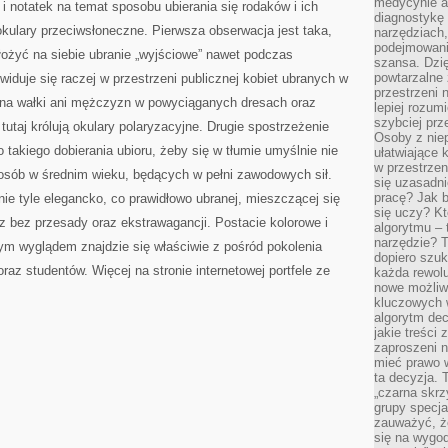
medycynie an
i notatek na temat sposobu ubierania się rodaków i ich
diagnostykę 
ulary przeciwsłoneczne. Pierwsza obserwacja jest taka,
narzędziach
podejmowaniu
łożyć na siebie ubranie „wyjściowe” nawet podczas
szansa. Dzi
powtarzalne 
 widuje się raczej w przestrzeni publicznej kobiet ubranych w
przestrzeni 
 na wałki ani mężczyzn w powyciąganych dresach oraz
lepiej rozum
szybciej pr
utaj królują okulary polaryzacyjne. Drugie spostrzeżenie
Osoby z nie
o takiego dobierania ubioru, żeby się w tłumie umyślnie nie
ułatwiające 
w przestrzeni
osób w średnim wieku, będących w pełni zawodowych sił.
się uzasadni
pracę? Jak 
nie tyle elegancko, co prawidłowo ubranej, mieszczącej się
się uczy? Kt
 bez przesady oraz ekstrawagancji. Postacie kolorowe i
algorytmu –
narzędzie? T
ym wyglądem znajdzie się właściwie z pośród pokolenia
dopiero szuk
raz studentów. Więcej na stronie internetowej portfele ze
każda rewolu
nowe możliw
kluczowych w
algorytm dec
jakie treści
zaproszeni 
mieć prawo w
ta decyzja. 
„czarna skrz
grupy specja
zauważyć, ż
się na wygod