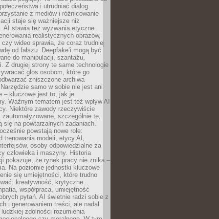
społeczeństwa i utrudniać dialog.
rzystanie z mediów i różnicowanie
acji staje się ważniejsze niż
. AI stawia też wyzwania etyczne.
enerowania realistycznych obrazów,
 czy wideo sprawia, że coraz trudniej
wdę od fałszu. Deepfake’i mogą być
ane do manipulacji, szantażu,
i. Z drugiej strony te same technologie
zywracać głos osobom, które go
b odtwarzać zniszczone archiwa
 Narzędzie samo w sobie nie jest ani
e – kluczowe jest to, jak je
y. Ważnym tematem jest też wpływ AI
cy. Niektóre zawody rzeczywiście
 zautomatyzowane, szczególnie te,
ją się na powtarzalnych zadaniach.
ocześnie powstają nowe role:
od trenowania modeli, etycy AI,
interfejsów, osoby odpowiedzialne za
cy człowieka i maszyny. Historia
cji pokazuje, że rynek pracy nie znika –
ia. Na poziomie jednostki kluczowe
enie się umiejętności, które trudno
wać: kreatywność, krytyczne
patia, współpraca, umiejętność
brych pytań. AI świetnie radzi sobie z
ch i generowaniem treści, ale nadal
o ludzkiej zdolności rozumienia
mocjonalnego czy moralnego. W tym