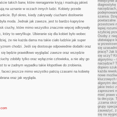
medycynie an
aście takich barw, które nienagannie kryją i maskują jakieś
diagnostykę 
narzędziach
gują na uznanie w oczach innych ludzi. Kobiety przede
podejmowaniu
nkcie. Był okres, kiedy zakrywały ciuchami dosłownie
szansa. Dzi
powtarzalne 
była moda. Jednak jak zawsze, jest to bardzo kapryśne
przestrzeni 
łask ciuchy, które mimo wszystko znacznie więcej odkrywały
lepiej rozum
szybciej pr
k, który to weryfikuje. Ubieranie się dla kobiet było wobec
Osoby z nie
ułatwiające 
ziej, że nie każda dama ma takie ciało ludzkie jak super
w przestrzeni
yznom chodzi. Jeśli się dostosuje odpowiednie dodatki oraz
się uzasadni
pracę? Jak 
 się będzie prawidłowo wyglądać zawsze oraz wszędzie
się uczy? Kt
iuchy zdobiły tylko oraz wyłącznie człowieka, a nie aby go
algorytmu –
narzędzie? T
est to w żadnym wypadku takie kłopotliwe do zrobienia.
dopiero szuk
każda rewolu
ę, faceci jeszcze mimo wszystko patrzą czasami na kobietę
nowe możliw
ubrana oraz jak wygląda.
kluczowych w
algorytm dec
jakie treści
zaproszeni 
mieć prawo w
ta decyzja. 
„czarna skrz
grupy specja
s.com
zauważyć, ż
się na wygod