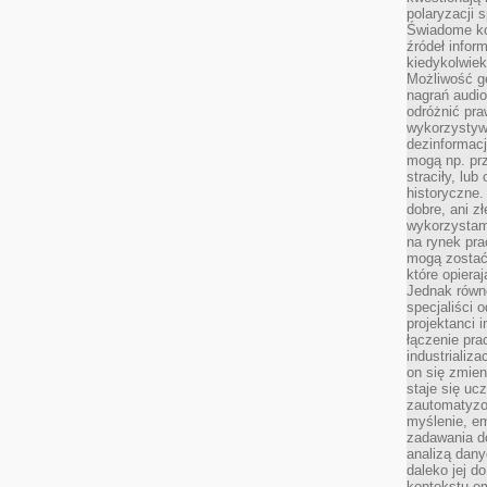
polaryzacji 
Świadome ko
źródeł inform
kiedykolwiek
Możliwość g
nagrań audio
odróżnić pra
wykorzystyw
dezinformacj
mogą np. pr
straciły, lu
historyczne.
dobre, ani zł
wykorzystam
na rynek pra
mogą zostać
które opiera
Jednak równ
specjaliści 
projektanci 
łączenie pra
industrializa
on się zmien
staje się ucz
zautomatyzo
myślenie, em
zadawania do
analizą dany
daleko jej d
kontekstu e