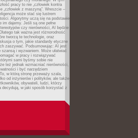
złość pracy to nie „człowiek kontra
le „człowiek z maszyną”. Wreszcie –
eligencja może stać się lustrem
ości. Algorytmy uczą się na podstawie
e im dajemy. Jeśli są one pełne
tereotypów czy nierówności, AI będzie
 Dlatego tak ważna jest różnorodność
óre tworzą te technologie, oraz
skusja o tym, jakie standardy etyczne
ch zaszywać. Podsumowując: AI jest
e szansą i wyzwaniem. Może ułatwiać
pomagać w pracy i rozwiązywać
którymi sami byśmy sobie nie
oże też jednak wzmacniać nierówności,
ywatności i być narzędziem
 To, w którą stronę przeważy szala,
lko od inżynierów i polityków, ale także
tkowników, obywateli, ludzi, którzy
 decydują, w jaki sposób korzystać z