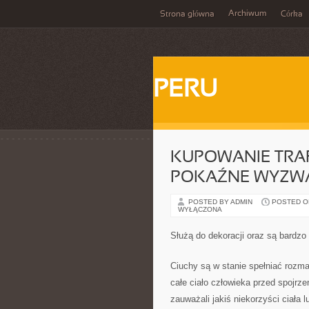
Archiwum
Strona główna
Córka
PERU
KUPOWANIE TRA
POKAŹNE WYZW
POSTED BY ADMIN
POSTED ON 
WYŁĄCZONA
Służą do dekoracji oraz są bardz
Ciuchy są w stanie spełniać rozma
całe ciało człowieka przed spojrze
zauważali jakiś niekorzyści ciała 