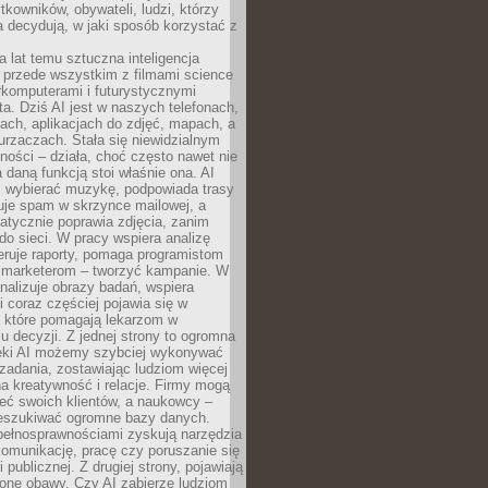
tkowników, obywateli, ludzi, którzy
 decydują, w jaki sposób korzystać z
a lat temu sztuczna inteligencja
ę przede wszystkim z filmami science
erkomputerami i futurystycznymi
ta. Dziś AI jest w naszych telefonach,
ach, aplikacjach do zdjęć, mapach, a
rzaczach. Stała się niewidzialnym
ności – działa, choć często nawet nie
 daną funkcją stoi właśnie ona. AI
wybierać muzykę, podpowiada trasy
truje spam w skrzynce mailowej, a
atycznie poprawia zdjęcia, zanim
do sieci. W pracy wspiera analizę
eruje raporty, pomaga programistom
a marketerom – tworzyć kampanie. W
alizuje obrazy badań, wspiera
i coraz częściej pojawia się w
, które pomagają lekarzom w
 decyzji. Z jednej strony to ogromna
ęki AI możemy szybciej wykonywać
zadania, zostawiając ludziom więcej
na kreatywność i relacje. Firmy mogą
ieć swoich klientów, a naukowcy –
zeszukiwać ogromne bazy danych.
pełnosprawnościami zyskują narzędzia
komunikację, pracę czy poruszanie się
 publicznej. Z drugiej strony, pojawiają
one obawy. Czy AI zabierze ludziom