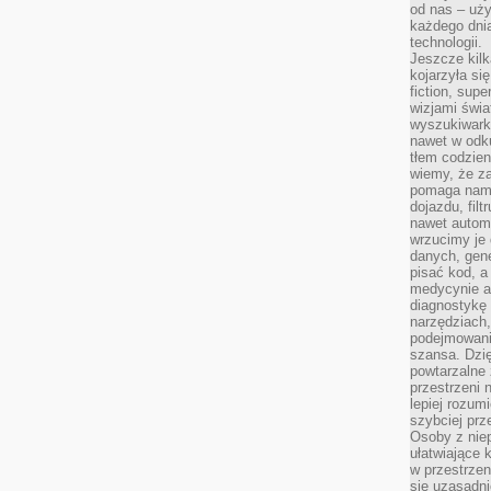
od nas – uży
każdego dnia
technologii.
Jeszcze kilk
kojarzyła si
fiction, sup
wizjami świa
wyszukiwark
nawet w odku
tłem codzien
wiemy, że za
pomaga nam 
dojazdu, fil
nawet autom
wrzucimy je 
danych, gen
pisać kod, 
medycynie an
diagnostykę 
narzędziach
podejmowaniu
szansa. Dzi
powtarzalne 
przestrzeni 
lepiej rozum
szybciej pr
Osoby z nie
ułatwiające 
w przestrzeni
się uzasadni