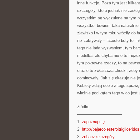
inne funkcje. Poza tym jest kilkan
szczegóły, które jednak nie zasłu
wszystkim są wyczulone na tym pu
wszystko, bowiem taka naturalnie 
zjawisko i w tym roku wróciły do 
niż zakrywały – lacoste buty to lin
tego nie lada wyzwaniem, tym bard
modelka, ale chyba nie o to mężcz
tym pokrewne rzeczy, to na pewno
oraz o to zwłaszcza chodzi, żeby c
dominowały. Jak się okazuje nie j
Kobiety zdają sobie z tego spraw
właśnie pod kątem tego w co jest 
źródło:
———————————
1.
zapoznaj się
2.
http://bajarcolesteroltriglicerido
3.
zobacz szczegóły