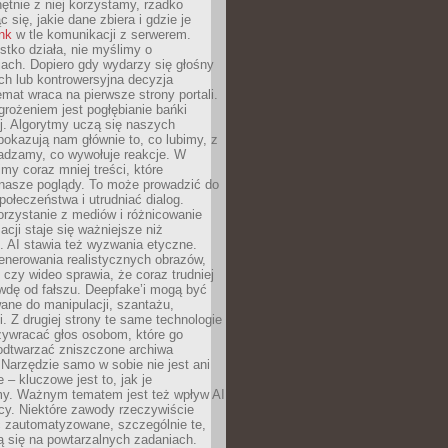
chętnie z niej korzystamy, rzadko
 się, jakie dane zbiera i gdzie je
ink
w tle komunikacji z serwerem.
tko działa, nie myślimy o
ach. Dopiero gdy wydarzy się głośny
ch lub kontrowersyjna decyzja
emat wraca na pierwsze strony portali.
rożeniem jest pogłębianie bańki
j. Algorytmy uczą się naszych
i pokazują nam głównie to, co lubimy, z
adzamy, co wywołuje reakcje. W
imy coraz mniej treści, które
 nasze poglądy. To może prowadzić do
społeczeństwa i utrudniać dialog.
rzystanie z mediów i różnicowanie
acji staje się ważniejsze niż
. AI stawia też wyzwania etyczne.
enerowania realistycznych obrazów,
 czy wideo sprawia, że coraz trudniej
wdę od fałszu. Deepfake’i mogą być
ane do manipulacji, szantażu,
i. Z drugiej strony te same technologie
zywracać głos osobom, które go
b odtwarzać zniszczone archiwa
 Narzędzie samo w sobie nie jest ani
e – kluczowe jest to, jak je
y. Ważnym tematem jest też wpływ AI
cy. Niektóre zawody rzeczywiście
 zautomatyzowane, szczególnie te,
ją się na powtarzalnych zadaniach.