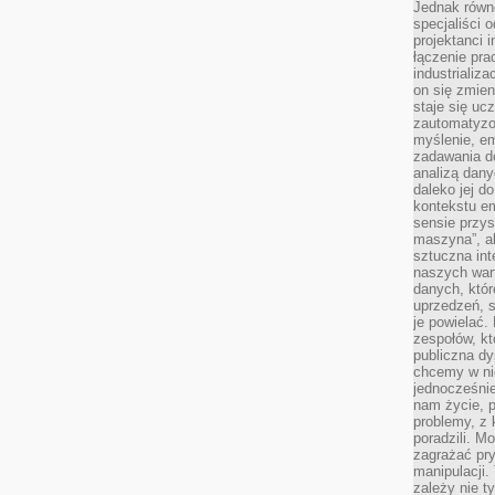
Jednak równ
specjaliści 
projektanci 
łączenie pra
industrializa
on się zmien
staje się ucz
zautomatyzo
myślenie, em
zadawania do
analizą dany
daleko jej d
kontekstu e
sensie przys
maszyna”, a
sztuczna int
naszych wart
danych, któr
uprzedzeń, s
je powielać.
zespołów, kt
publiczna dy
chcemy w ni
jednocześni
nam życie, 
problemy, z 
poradzili. M
zagrażać pr
manipulacji.
zależy nie ty