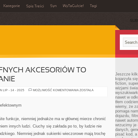
Kategorie
Syn
WyTaGuJcie!
Tagi
Spis Treści
SUB
FNYCH AKCESORIÓW TO
Jeszcze kilk
ANIE
kojarzyła si
fiction, sup
wizjami świa
KUPOWANIE
LIP - 14 - 2025
MOŻLIWOŚĆ KOMENTOWANIA
ZOSTAŁA
wyszukiwark
TRAFNYCH
AKCESORIÓW
nawet w odku
TO
tłem codzien
POKAŹNE
o efektownym
wiemy, że za
WYZWANIE
pomaga nam 
dojazdu, fil
ite funkcje, niemniej jednakże ma w głównej mierze chronić
nawet autom
wrzucimy je 
niem innych ludzi. Ciuchy się zakłada po to, by ludzie nie
danych, gen
ludzkiego. Niemniej jednak sukienki wieczorowe mają trochę
pisać kod, 