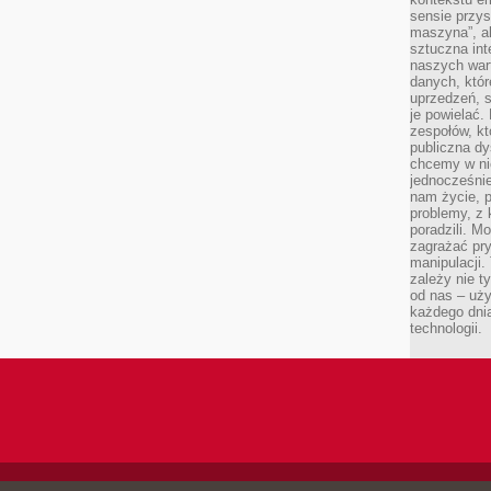
sensie przys
maszyna”, a
sztuczna int
naszych wart
danych, któr
uprzedzeń, s
je powielać.
zespołów, kt
publiczna dy
chcemy w ni
jednocześni
nam życie, 
problemy, z 
poradzili. M
zagrażać pr
manipulacji.
zależy nie ty
od nas – uży
każdego dnia
technologii.