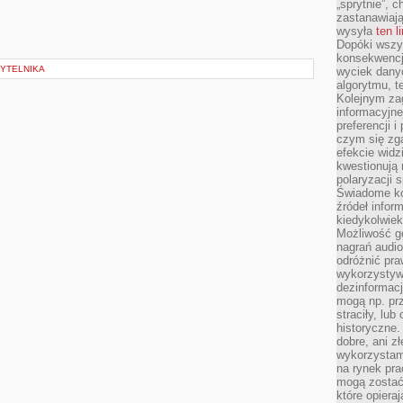
„sprytnie”, 
zastanawiając
wysyła
ten l
Dopóki wszys
konsekwencj
YTELNIKA
wyciek dany
algorytmu, t
Kolejnym zag
informacyjne
preferencji 
czym się zg
efekcie widz
kwestionują
polaryzacji 
Świadome ko
źródeł inform
kiedykolwiek
Możliwość g
nagrań audio
odróżnić pra
wykorzystyw
dezinformacj
mogą np. pr
straciły, lu
historyczne.
dobre, ani zł
wykorzystam
na rynek pra
mogą zostać
które opiera