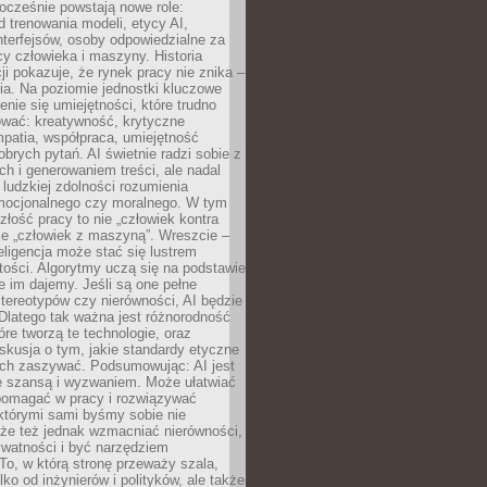
ocześnie powstają nowe role:
od trenowania modeli, etycy AI,
interfejsów, osoby odpowiedzialne za
cy człowieka i maszyny. Historia
cji pokazuje, że rynek pracy nie znika –
ia. Na poziomie jednostki kluczowe
enie się umiejętności, które trudno
wać: kreatywność, krytyczne
patia, współpraca, umiejętność
brych pytań. AI świetnie radzi sobie z
ch i generowaniem treści, ale nadal
o ludzkiej zdolności rozumienia
mocjonalnego czy moralnego. W tym
złość pracy to nie „człowiek kontra
le „człowiek z maszyną”. Wreszcie –
eligencja może stać się lustrem
ości. Algorytmy uczą się na podstawie
e im dajemy. Jeśli są one pełne
tereotypów czy nierówności, AI będzie
 Dlatego tak ważna jest różnorodność
óre tworzą te technologie, oraz
skusja o tym, jakie standardy etyczne
ch zaszywać. Podsumowując: AI jest
e szansą i wyzwaniem. Może ułatwiać
pomagać w pracy i rozwiązywać
którymi sami byśmy sobie nie
oże też jednak wzmacniać nierówności,
ywatności i być narzędziem
 To, w którą stronę przeważy szala,
lko od inżynierów i polityków, ale także