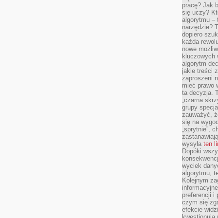
pracę? Jak 
się uczy? Kt
algorytmu –
narzędzie? T
dopiero szuk
każda rewolu
nowe możliw
kluczowych w
algorytm dec
jakie treści
zaproszeni 
mieć prawo w
ta decyzja. 
„czarna skrz
grupy specja
zauważyć, ż
się na wygod
„sprytnie”, 
zastanawiając
wysyła
ten l
Dopóki wszys
konsekwencj
wyciek dany
algorytmu, t
Kolejnym zag
informacyjne
preferencji 
czym się zg
efekcie widz
kwestionują