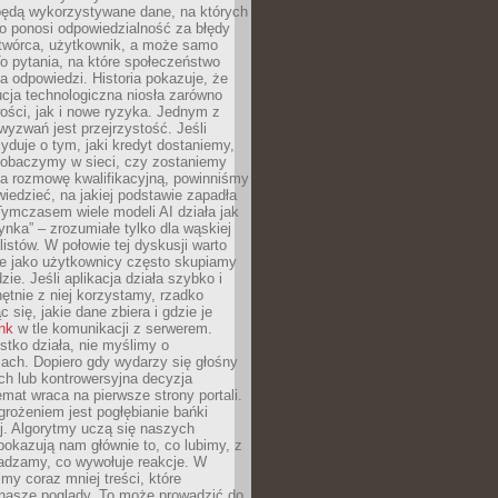
będą wykorzystywane dane, na których
o ponosi odpowiedzialność za błędy
 twórca, użytkownik, a może samo
o pytania, na które społeczeństwo
a odpowiedzi. Historia pokazuje, że
cja technologiczna niosła zarówno
ości, jak i nowe ryzyka. Jednym z
yzwań jest przejrzystość. Jeśli
yduje o tym, jaki kredyt dostaniemy,
 zobaczymy w sieci, czy zostaniemy
na rozmowę kwalifikacyjną, powinniśmy
iedzieć, na jakiej podstawie zapadła
Tymczasem wiele modeli AI działa jak
ynka” – zrozumiałe tylko dla wąskiej
listów. W połowie tej dyskusji warto
e jako użytkownicy często skupiamy
zie. Jeśli aplikacja działa szybko i
chętnie z niej korzystamy, rzadko
 się, jakie dane zbiera i gdzie je
ink
w tle komunikacji z serwerem.
tko działa, nie myślimy o
ach. Dopiero gdy wydarzy się głośny
ch lub kontrowersyjna decyzja
emat wraca na pierwsze strony portali.
rożeniem jest pogłębianie bańki
j. Algorytmy uczą się naszych
i pokazują nam głównie to, co lubimy, z
adzamy, co wywołuje reakcje. W
imy coraz mniej treści, które
 nasze poglądy. To może prowadzić do