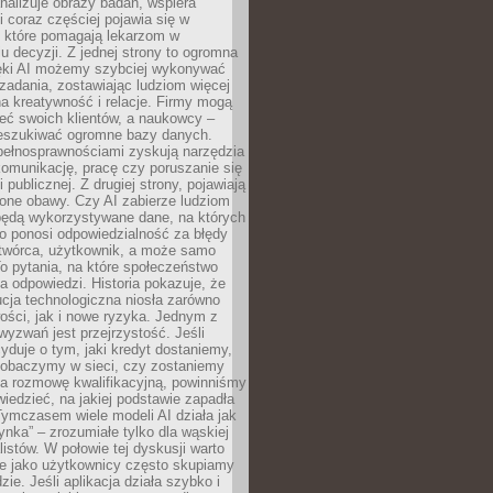
alizuje obrazy badań, wspiera
i coraz częściej pojawia się w
, które pomagają lekarzom w
 decyzji. Z jednej strony to ogromna
ęki AI możemy szybciej wykonywać
zadania, zostawiając ludziom więcej
na kreatywność i relacje. Firmy mogą
ieć swoich klientów, a naukowcy –
zeszukiwać ogromne bazy danych.
pełnosprawnościami zyskują narzędzia
komunikację, pracę czy poruszanie się
 publicznej. Z drugiej strony, pojawiają
one obawy. Czy AI zabierze ludziom
będą wykorzystywane dane, na których
o ponosi odpowiedzialność za błędy
 twórca, użytkownik, a może samo
o pytania, na które społeczeństwo
a odpowiedzi. Historia pokazuje, że
cja technologiczna niosła zarówno
ości, jak i nowe ryzyka. Jednym z
yzwań jest przejrzystość. Jeśli
yduje o tym, jaki kredyt dostaniemy,
 zobaczymy w sieci, czy zostaniemy
na rozmowę kwalifikacyjną, powinniśmy
iedzieć, na jakiej podstawie zapadła
Tymczasem wiele modeli AI działa jak
ynka” – zrozumiałe tylko dla wąskiej
listów. W połowie tej dyskusji warto
e jako użytkownicy często skupiamy
zie. Jeśli aplikacja działa szybko i