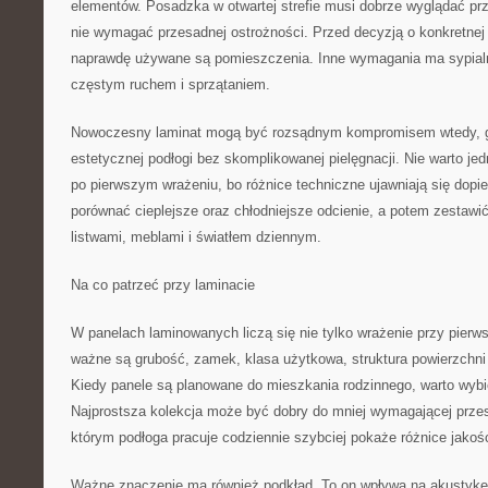
elementów. Posadzka w otwartej strefie musi dobrze wyglądać pr
nie wymagać przesadnej ostrożności. Przed decyzją o konkretnej k
naprawdę używane są pomieszczenia. Inne wymagania ma sypialni
częstym ruchem i sprzątaniem.
Nowoczesny laminat mogą być rozsądnym kompromisem wtedy, 
estetycznej podłogi bez skomplikowanej pielęgnacji. Nie warto je
po pierwszym wrażeniu, bo różnice techniczne ujawniają się dopie
porównać cieplejsze oraz chłodniejsze odcienie, a potem zestawić
listwami, meblami i światłem dziennym.
Na co patrzeć przy laminacie
W panelach laminowanych liczą się nie tylko wrażenie przy pierw
ważne są grubość, zamek, klasa użytkowa, struktura powierzchni
Kiedy panele są planowane do mieszkania rodzinnego, warto wybie
Najprostsza kolekcja może być dobry do mniej wymagającej przes
którym podłoga pracuje codziennie szybciej pokaże różnice jakośc
Ważne znaczenie ma również podkład. To on wpływa na akustykę,