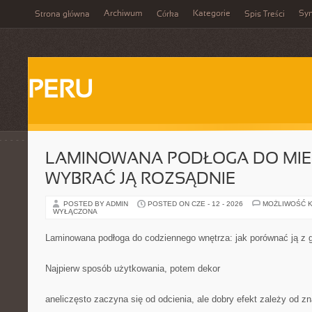
Archiwum
Kategorie
Sy
Strona główna
Córka
Spis Treści
PERU
LAMINOWANA PODŁOGA DO MIES
WYBRAĆ JĄ ROZSĄDNIE
POSTED BY ADMIN
POSTED ON CZE - 12 - 2026
MOŻLIWOŚĆ 
WYŁĄCZONA
Laminowana podłoga do codziennego wnętrza: jak porównać ją z 
Najpierw sposób użytkowania, potem dekor
aneliczęsto zaczyna się od odcienia, ale dobry efekt zależy od zn