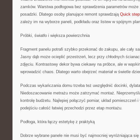
zamków. Warstwa podłogowa bez sprawdzenia parametrów może z
posadzki. Dlatego osoby planujące remont sprawdzają
Quick step
zależy im na wyborze paneli, podkładu oraz listew w spójnym plan
Próbki, światło i większa powierzchnia
Fragment panelu potrafi szybko przekonać do zakupu, ale cały sa
Jasny dąb może ocieplić przestrzeń, lecz przy chłodnych ścianac
zdjęciu. Kontrastowy dekor bywa ciekawy na próbce, ale w wąsk
wprowadzić chaos. Dlatego warto obejrzeć materiał w świetle dzi
Podczas wykańczania domu trzeba też uwzględnić docinki, dylatac
Niedoszacowanie metrażu może zatrzymać montaż. Nieprzemyśla
kontrolę budżetu. Najlepiej połączyć pomiar, układ pomieszczeń i
podejściu całość łatwiej przechodzi przez etap montażu.
Podłoga, która łączy estetykę z praktyką
Dobrze wybrane panele nie musi być najmocniej wyróżniająca się w