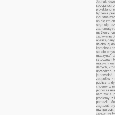
Jednak równ
specjaliści 
projektanci 
łączenie pra
industrializa
on się zmien
staje się ucz
zautomatyzo
myślenie, em
zadawania do
analizą dany
daleko jej d
kontekstu e
sensie przys
maszyna”, a
sztuczna int
naszych wart
danych, któr
uprzedzeń, s
je powielać.
zespołów, kt
publiczna dy
chcemy w ni
jednocześni
nam życie, 
problemy, z 
poradzili. M
zagrażać pr
manipulacji.
zależy nie ty