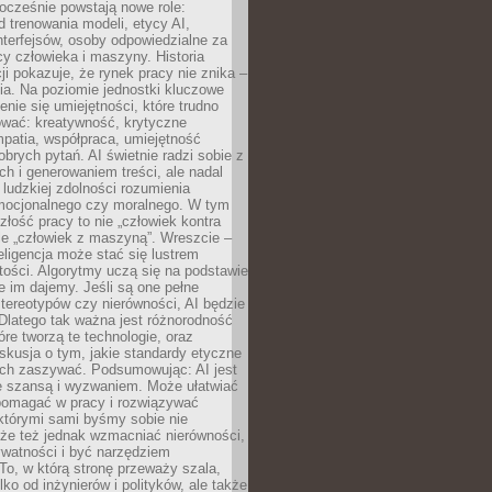
ocześnie powstają nowe role:
od trenowania modeli, etycy AI,
interfejsów, osoby odpowiedzialne za
cy człowieka i maszyny. Historia
cji pokazuje, że rynek pracy nie znika –
ia. Na poziomie jednostki kluczowe
enie się umiejętności, które trudno
wać: kreatywność, krytyczne
patia, współpraca, umiejętność
brych pytań. AI świetnie radzi sobie z
ch i generowaniem treści, ale nadal
o ludzkiej zdolności rozumienia
mocjonalnego czy moralnego. W tym
złość pracy to nie „człowiek kontra
le „człowiek z maszyną”. Wreszcie –
eligencja może stać się lustrem
ości. Algorytmy uczą się na podstawie
e im dajemy. Jeśli są one pełne
tereotypów czy nierówności, AI będzie
 Dlatego tak ważna jest różnorodność
óre tworzą te technologie, oraz
skusja o tym, jakie standardy etyczne
ch zaszywać. Podsumowując: AI jest
e szansą i wyzwaniem. Może ułatwiać
pomagać w pracy i rozwiązywać
którymi sami byśmy sobie nie
oże też jednak wzmacniać nierówności,
ywatności i być narzędziem
 To, w którą stronę przeważy szala,
lko od inżynierów i polityków, ale także