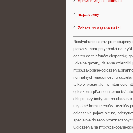
3.
Sprawdź więcej informacji
4.
mapa strony
5.
Zobacz powiązane treści
Niesłychanie nieraz potrzebujemy 
pierwsze nam przychodzi na myśl.
dostęp do telefonów ekspertów, g
Lokalne gazety, dzienne dzienniki
http://zakopane-ogloszenia.pl/an
normalnych wiadomości o udzielan
tylko w prasie ale i w Internecie h
ogloszenia.pl/announcements/cate
sklepie czy instytucji na obszarz
uzyskać konsumentów, uczniów pow
ogłoszenie pojawi się na, odczyt
specjalnie do tego przeznaczonyc
Ogłoszenia na http://zakopane-ogl