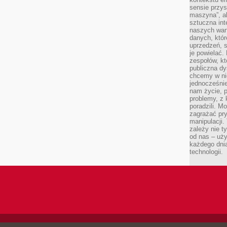
sensie przys
maszyna”, a
sztuczna int
naszych wart
danych, któr
uprzedzeń, s
je powielać.
zespołów, kt
publiczna dy
chcemy w ni
jednocześni
nam życie, 
problemy, z 
poradzili. M
zagrażać pr
manipulacji.
zależy nie ty
od nas – uży
każdego dnia
technologii.