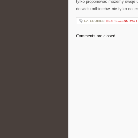
tylko proponować możemy swoje us
do wielu odbiorców, nie tylko do j
CATEGORIES:
BEZPIECZEŃSTWO 
Comments are closed.