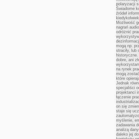
polaryzacji 
Świadome ko
źródeł inform
kiedykolwiek
Możliwość g
nagrań audio
odróżnić pra
wykorzystyw
dezinformacj
mogą np. pr
straciły, lu
historyczne.
dobre, ani zł
wykorzystam
na rynek pra
mogą zostać
które opiera
Jednak równ
specjaliści 
projektanci 
łączenie pra
industrializa
on się zmien
staje się ucz
zautomatyzo
myślenie, em
zadawania do
analizą dany
daleko jej d
kontekstu e