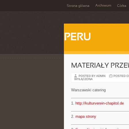
Archiwum
Strona główna
Córka
PERU
MATERIAŁY PRZ
POSTED BY ADMIN
POSTED ON 
WYŁĄCZONA
Warszawski catering
1.
http://kulturverein-chapitol.de
2.
mapa strony