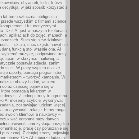
tkowników, obywateli, ludzi, którzy
 decydują, w jaki sposób korzystać z
a lat temu sztuczna inteligencja
ę przede wszystkim z filmami science
erkomputerami i futurystycznymi
ta. Dziś AI jest w naszych telefonach,
ach, aplikacjach do zdjęć, mapach, a
rzaczach. Stała się niewidzialnym
ności – działa, choć często nawet nie
 daną funkcją stoi właśnie ona. AI
wybierać muzykę, podpowiada trasy
truje spam w skrzynce mailowej, a
atycznie poprawia zdjęcia, zanim
do sieci. W pracy wspiera analizę
eruje raporty, pomaga programistom
a marketerom – tworzyć kampanie. W
alizuje obrazy badań, wspiera
i coraz częściej pojawia się w
, które pomagają lekarzom w
 decyzji. Z jednej strony to ogromna
ęki AI możemy szybciej wykonywać
zadania, zostawiając ludziom więcej
na kreatywność i relacje. Firmy mogą
ieć swoich klientów, a naukowcy –
zeszukiwać ogromne bazy danych.
pełnosprawnościami zyskują narzędzia
komunikację, pracę czy poruszanie się
 publicznej. Z drugiej strony, pojawiają
one obawy. Czy AI zabierze ludziom