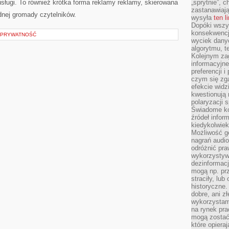
ługi. To również krótka forma reklamy reklamy, skierowana
„sprytnie”, 
zastanawiając
ednej gromady czytelników.
wysyła
ten l
Dopóki wszys
konsekwencj
I PRYWATNOŚĆ
wyciek dany
algorytmu, t
Kolejnym zag
informacyjne
preferencji 
czym się zg
efekcie widz
kwestionują
polaryzacji 
Świadome ko
źródeł inform
kiedykolwiek
Możliwość g
nagrań audio
odróżnić pra
wykorzystyw
dezinformacj
mogą np. pr
straciły, lu
historyczne.
dobre, ani zł
wykorzystam
na rynek pra
mogą zostać
które opiera