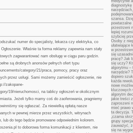
medycynie an
diagnostykę 
narzędziach
podejmowaniu
szansa. Dzi
powtarzalne 
przestrzeni 
lepiej rozum
szybciej pr
Osoby z nie
odszukać numer do specjalisty, lekarza czy elektryka, co
ułatwiające 
 Ogłoszenie. Właśnie ta forma reklamy zapewnia nam stały
w przestrzeni
się uzasadni
otowych zagwarantować nam obsługę w ciągu paru godzin.
pracę? Jak 
 pełne są drobnych anonsów pełnych ofert typu
się uczy? Kt
algorytmu –
nouncements/category/21/praca, pomocy, pracy oraz
narzędzie? T
dopiero szuk
ych przez usługi. Sami możemy zamieścić ogłoszenie, nie
każda rewolu
ttp://zakopane-
nowe możliw
kluczowych w
gory/19/nieruchomosci, na tablicy ogłoszeń w okolicznym
algorytm dec
e miasta. Jeżeli tylko mamy coś do zaoferowania, pragniemy
jakie treści
zaproszeni 
inniśmy się ogłaszać. Za niewielką opłatą nasze
mieć prawo w
ta decyzja. 
ywanych w pewnej mierze przez wszystkich, witrynach
„czarna skrz
h, lub do tego będzie promowane odpowiednim kolorem.
grupy specja
zauważyć, ż
oszenia.pl to doborowa forma komunikacji z klientem, nie
się na wygod