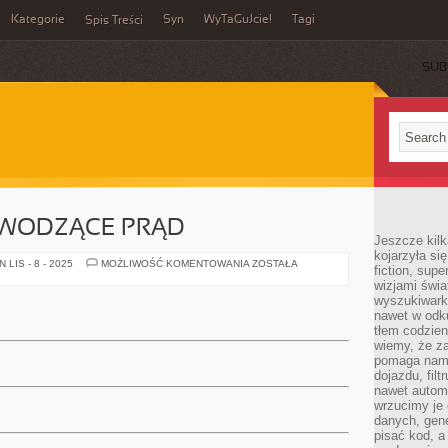
Kategorie
Syn
WyTaGuJcie!
Tagi
Spis Treści
SUB
EWODZĄCE PRĄD
Jeszcze kilk
kojarzyła si
MATERIAŁY
LIS - 8 - 2025
MOŻLIWOŚĆ KOMENTOWANIA
ZOSTAŁA
fiction, sup
PRZEWODZĄCE
wizjami świa
PRĄD
wyszukiwark
nawet w odku
tłem codzien
wiemy, że za
pomaga nam 
dojazdu, fil
nawet autom
wrzucimy je 
danych, gen
pisać kod, 