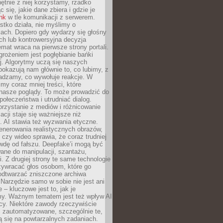
chętnie z niej korzystamy, rzadko
 się, jakie dane zbiera i gdzie je
ink
w tle komunikacji z serwerem.
tko działa, nie myślimy o
ach. Dopiero gdy wydarzy się głośny
ch lub kontrowersyjna decyzja
emat wraca na pierwsze strony portali.
rożeniem jest pogłębianie bańki
j. Algorytmy uczą się naszych
i pokazują nam głównie to, co lubimy, z
adzamy, co wywołuje reakcje. W
imy coraz mniej treści, które
 nasze poglądy. To może prowadzić do
społeczeństwa i utrudniać dialog.
rzystanie z mediów i różnicowanie
acji staje się ważniejsze niż
. AI stawia też wyzwania etyczne.
enerowania realistycznych obrazów,
 czy wideo sprawia, że coraz trudniej
wdę od fałszu. Deepfake’i mogą być
ane do manipulacji, szantażu,
i. Z drugiej strony te same technologie
zywracać głos osobom, które go
b odtwarzać zniszczone archiwa
 Narzędzie samo w sobie nie jest ani
e – kluczowe jest to, jak je
y. Ważnym tematem jest też wpływ AI
cy. Niektóre zawody rzeczywiście
 zautomatyzowane, szczególnie te,
ją się na powtarzalnych zadaniach.