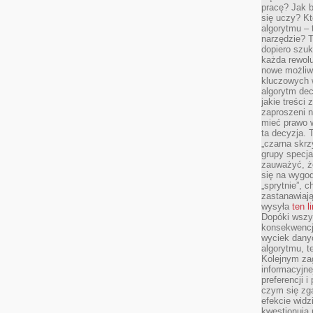
pracę? Jak 
się uczy? Kt
algorytmu –
narzędzie? T
dopiero szuk
każda rewolu
nowe możliw
kluczowych w
algorytm dec
jakie treści
zaproszeni 
mieć prawo w
ta decyzja. 
„czarna skrz
grupy specja
zauważyć, ż
się na wygod
„sprytnie”, 
zastanawiając
wysyła
ten l
Dopóki wszys
konsekwencj
wyciek dany
algorytmu, t
Kolejnym zag
informacyjne
preferencji 
czym się zg
efekcie widz
kwestionują