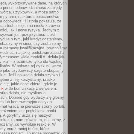
będą wykorzystywane dane, na których
o ponosi odpowiedzialność za błędy
 twórca, użytkownik, a może samo
o pytania, na które społeczeństwo
a odpowiedzi. Historia pokazuje, że
cja technologiczna niosła zarówno
ości, jak i nowe ryzyka. Jednym z
yzwań jest przejrzystość. Jeśli
yduje o tym, jaki kredyt dostaniemy,
 zobaczymy w sieci, czy zostaniemy
na rozmowę kwalifikacyjną, powinniśmy
iedzieć, na jakiej podstawie zapadła
Tymczasem wiele modeli AI działa jak
ynka” – zrozumiałe tylko dla wąskiej
listów. W połowie tej dyskusji warto
e jako użytkownicy często skupiamy
zie. Jeśli aplikacja działa szybko i
chętnie z niej korzystamy, rzadko
 się, jakie dane zbiera i gdzie je
ink
w tle komunikacji z serwerem.
tko działa, nie myślimy o
ach. Dopiero gdy wydarzy się głośny
ch lub kontrowersyjna decyzja
emat wraca na pierwsze strony portali.
rożeniem jest pogłębianie bańki
j. Algorytmy uczą się naszych
i pokazują nam głównie to, co lubimy, z
adzamy, co wywołuje reakcje. W
imy coraz mniej treści, które
 nasze poglądy. To może prowadzić do