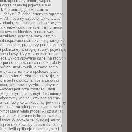
alizuje obrazy badań, wspiera
i coraz częściej pojawia się w
, które pomagają lekarzom w
 decyzji. Z jednej strony to ogromna
ęki AI możemy szybciej wykonywać
zadania, zostawiając ludziom więcej
na kreatywność i relacje. Firmy mogą
ieć swoich klientów, a naukowcy –
zeszukiwać ogromne bazy danych.
pełnosprawnościami zyskują narzędzia
komunikację, pracę czy poruszanie się
 publicznej. Z drugiej strony, pojawiają
one obawy. Czy AI zabierze ludziom
będą wykorzystywane dane, na których
o ponosi odpowiedzialność za błędy
 twórca, użytkownik, a może samo
o pytania, na które społeczeństwo
a odpowiedzi. Historia pokazuje, że
cja technologiczna niosła zarówno
ości, jak i nowe ryzyka. Jednym z
yzwań jest przejrzystość. Jeśli
yduje o tym, jaki kredyt dostaniemy,
 zobaczymy w sieci, czy zostaniemy
na rozmowę kwalifikacyjną, powinniśmy
iedzieć, na jakiej podstawie zapadła
Tymczasem wiele modeli AI działa jak
ynka” – zrozumiałe tylko dla wąskiej
listów. W połowie tej dyskusji warto
e jako użytkownicy często skupiamy
zie. Jeśli aplikacja działa szybko i