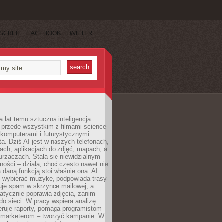
SCRIBE
FACEBOOK
TWITTER
a lat temu sztuczna inteligencja
ę przede wszystkim z filmami science
erkomputerami i futurystycznymi
ta. Dziś AI jest w naszych telefonach,
ach, aplikacjach do zdjęć, mapach, a
rzaczach. Stała się niewidzialnym
ności – działa, choć często nawet nie
 daną funkcją stoi właśnie ona. AI
wybierać muzykę, podpowiada trasy
truje spam w skrzynce mailowej, a
atycznie poprawia zdjęcia, zanim
do sieci. W pracy wspiera analizę
eruje raporty, pomaga programistom
a marketerom – tworzyć kampanie. W