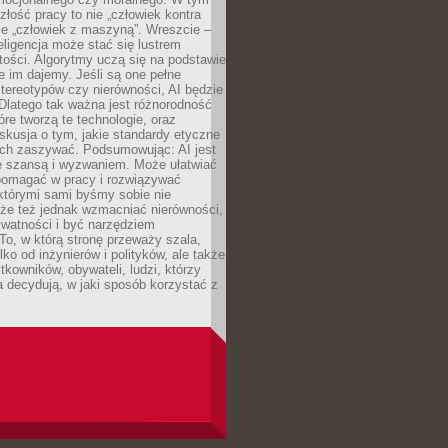
złość pracy to nie „człowiek kontra
le „człowiek z maszyną”. Wreszcie –
eligencja może stać się lustrem
ości. Algorytmy uczą się na podstawie
e im dajemy. Jeśli są one pełne
tereotypów czy nierówności, AI będzie
 Dlatego tak ważna jest różnorodność
óre tworzą te technologie, oraz
skusja o tym, jakie standardy etyczne
ch zaszywać. Podsumowując: AI jest
e szansą i wyzwaniem. Może ułatwiać
pomagać w pracy i rozwiązywać
którymi sami byśmy sobie nie
oże też jednak wzmacniać nierówności,
ywatności i być narzędziem
 To, w którą stronę przeważy szala,
lko od inżynierów i polityków, ale także
tkowników, obywateli, ludzi, którzy
 decydują, w jaki sposób korzystać z