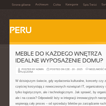
Archiwum
Kategorie
Sy
Strona główna
Córka
Spis Treści
PERU
MEBLE DO KAŻDEGO WNĘTRZA –
IDEALNE WYPOSAŻENIE DOMU?
POSTED BY ADMIN
POSTED ON CZE - 20 - 2025
MOŻLIWOŚĆ 
WYŁĄCZONA
W dzisiejszym świecie, gdy wydarzenia kulturalne, koncerty czy
częściej korzystają z nowoczesnych rozwiązań IT, organizatorzy
tylko logistycznym, ale i technologicznym. Jak sprawić, by organi
ale i na czasie? Odpowiedź leży w integracji innowacyjnych narzę
wspierają cały proces – od sprzedaży biletów po zarządzanie ru