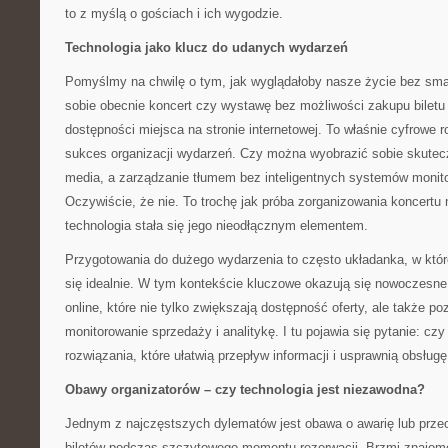
to z myślą o gościach i ich wygodzie.
Technologia jako klucz do udanych wydarzeń
Pomyślmy na chwilę o tym, jak wyglądałoby nasze życie bez sma
sobie obecnie koncert czy wystawę bez możliwości zakupu biletu
dostępności miejsca na stronie internetowej. To właśnie cyfrowe r
sukces organizacji wydarzeń. Czy można wyobrazić sobie skutec
media, a zarządzanie tłumem bez inteligentnych systemów monitor
Oczywiście, że nie. To trochę jak próba zorganizowania koncertu
technologia stała się jego nieodłącznym elementem.
Przygotowania do dużego wydarzenia to często układanka, w któr
się idealnie. W tym kontekście kluczowe okazują się nowoczesn
online, które nie tylko zwiększają dostępność oferty, ale także p
monitorowanie sprzedaży i analitykę. I tu pojawia się pytanie: cz
rozwiązania, które ułatwią przepływ informacji i usprawnią obsługę
Obawy organizatorów – czy technologia jest niezawodna?
Jednym z najczęstszych dylematów jest obawa o awarię lub prze
biletów podczas szczytowego momentu rezerwacji. Brzmi znajomo