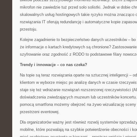
mikrofon nie zawiedzie tuż przed solo solistki. Jednak w dobie ch
skalowalnych usług hostingowych takie ryzyko można znacząco o
rozwiązania IT oferują redundancję i automatyczne kopie zapasow
przestoju.
Kolejne zagadnienie to bezpieczeństwo danych uczestników – bo 
że informacje o kartach kredytowych są chronione? Zastosowanie
szyfrowanie oraz zgodność z RODO to podstawowe filary nowoczes
Trendy i innowacje – co nas czeka?
Na topie są teraz rozwiązania oparte na sztucznej inteligencji –
klientom w wyborze miejsc po analizę danych w czasie rzeczywis
staje się też wdrażanie rozwiązań rozszerzonej rzeczywistości (
doświadczenia zwiedzających muzeum lub uczestników koncertu
pomocą smartfona możemy obejrzeć na żywo wizualizację sceny 
przestrzeni eventowej.
Dla organizatorów ważny jest również rozwój systemów sprzedaży 
mobilne, które pozwalają na szybkie potwierdzenie obecności i kon
mieć osobistego asystenta w kieszeni – prostsze wejście i więcej