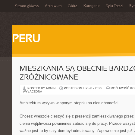
Archiwum
Kategorie
Sy
Strona główna
Córka
Spis Treści
PERU
MIESZKANIA SĄ OBECNIE BARDZ
ZRÓŻNICOWANE
POSTED BY ADMIN
POSTED ON LIP - 8 - 2025
MOŻLIWOŚĆ K
WYŁĄCZONA
Architektura wpływa w sporym stopniu na nieruchomości
Chcesz wreszcie cieszyć się z prezencji zamieszkiwanego przez
cienia wątpliwości powinieneś zabrać się do pracy. Przede wszys
ważne jest to by cały dom był odmalowany. Zapewne nie jest już z