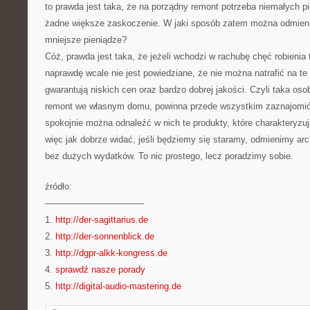
to prawda jest taka, że na porządny remont potrzeba niemałych p
żadne większe zaskoczenie. W jaki sposób zatem można odmien
mniejsze pieniądze?
Cóż, prawda jest taka, że jeżeli wchodzi w rachubę chęć robienia
naprawdę wcale nie jest powiedziane, że nie można natrafić na te 
gwarantują niskich cen oraz bardzo dobrej jakości. Czyli taka osob
remont we własnym domu, powinna przede wszystkim zaznajomić s
spokojnie można odnaleźć w nich te produkty, które charakteryzuj
więc jak dobrze widać, jeśli będziemy się staramy, odmienimy ar
bez dużych wydatków. To nic prostego, lecz poradzimy sobie.
źródło:
———————————
1.
http://der-sagittarius.de
2.
http://der-sonnenblick.de
3.
http://dgpr-alkk-kongress.de
4.
sprawdź nasze porady
5.
http://digital-audio-mastering.de