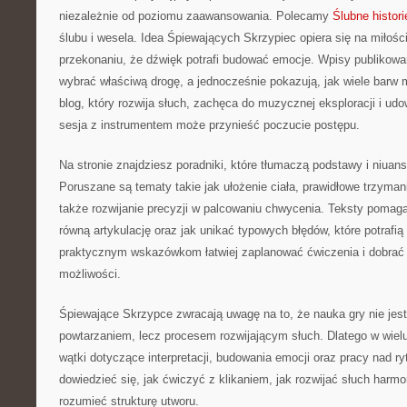
niezależnie od poziomu zaawansowania. Polecamy
Ślubne historie
ślubu i wesela. Idea Śpiewających Skrzypiec opiera się na miłośc
przekonaniu, że dźwięk potrafi budować emocje. Wpisy publikowa
wybrać właściwą drogę, a jednocześnie pokazują, jak wiele barw
blog, który rozwija słuch, zachęca do muzycznej eksploracji i ud
sesja z instrumentem może przynieść poczucie postępu.
Na stronie znajdziesz poradniki, które tłumaczą podstawy i niuan
Poruszane są tematy takie jak ułożenie ciała, prawidłowe trzymani
także rozwijanie precyzji w palcowaniu chwycenia. Teksty pomag
równą artykulację oraz jak unikać typowych błędów, które potrafią
praktycznym wskazówkom łatwiej zaplanować ćwiczenia i dobrać
możliwości.
Śpiewające Skrzypce zwracają uwagę na to, że nauka gry nie je
powtarzaniem, lecz procesem rozwijającym słuch. Dlatego w wielu
wątki dotyczące interpretacji, budowania emocji oraz pracy nad r
dowiedzieć się, jak ćwiczyć z klikaniem, jak rozwijać słuch harmon
rozumieć strukturę utworu.