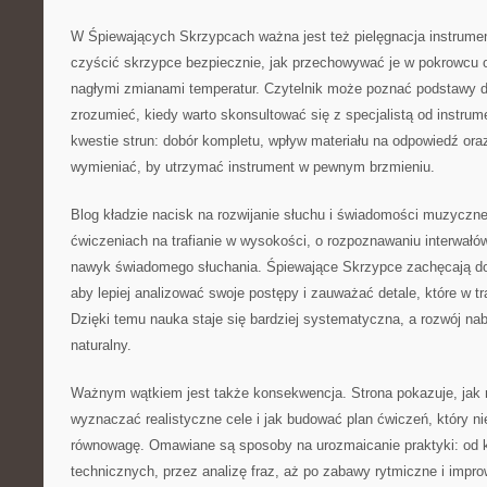
W Śpiewających Skrzypcach ważna jest też pielęgnacja instrumen
czyścić skrzypce bezpiecznie, jak przechowywać je w pokrowcu o
nagłymi zmianami temperatur. Czytelnik może poznać podstawy 
zrozumieć, kiedy warto skonsultować się z specjalistą od instru
kwestie strun: dobór kompletu, wpływ materiału na odpowiedź oraz 
wymieniać, by utrzymać instrument w pewnym brzmieniu.
Blog kładzie nacisk na rozwijanie słuchu i świadomości muzycznej
ćwiczeniach na trafianie w wysokości, o rozpoznawaniu interwałó
nawyk świadomego słuchania. Śpiewające Skrzypce zachęcają do
aby lepiej analizować swoje postępy i zauważać detale, które w tr
Dzięki temu nauka staje się bardziej systematyczna, a rozwój na
naturalny.
Ważnym wątkiem jest także konsekwencja. Strona pokazuje, jak ra
wyznaczać realistyczne cele i jak budować plan ćwiczeń, który ni
równowagę. Omawiane są sposoby na urozmaicanie praktyki: od k
technicznych, przez analizę fraz, aż po zabawy rytmiczne i impro