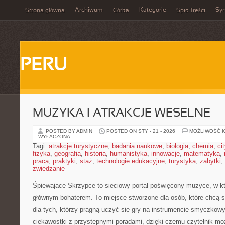
Archiwum
Kategorie
Sy
Strona główna
Córka
Spis Treści
PERU
MUZYKA I ATRAKCJE WESELNE
POSTED BY ADMIN
POSTED ON STY - 21 - 2026
MOŻLIWOŚĆ 
WYŁĄCZONA
Tagi:
atrakcje turystyczne
,
badania naukowe
,
biologia
,
chemia
,
ci
fizyka
,
geografia
,
historia
,
humanistyka
,
innowacje
,
matematyka
,
praca
,
praktyki
,
staż
,
technologie edukacyjne
,
turystyka
,
zabytki
,
zwiedzanie
Śpiewające Skrzypce to sieciowy portal poświęcony muzyce, w kt
głównym bohaterem. To miejsce stworzone dla osób, które chcą s
dla tych, którzy pragną uczyć się gry na instrumencie smyczko
ciekawostki z przystępnymi poradami, dzięki czemu czytelnik mo