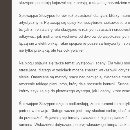
skrzypce przestają kojarzyć się z presją, a stają się narzędziem 
Śpiewające Skrzypce to również przestrzeń dla tych, którzy inter
artystycznym. Pojawiają się opisy kompozytorów, ciekawostki o e
to, jak zmieniała się rola skrzypiec w różnych czasach i środowi
odkrywać, jak instrument wędrował od dworów do współczesnych 
łączą się z elektroniką. Takie spojrzenie poszerza horyzonty i sp
nie tylko praktyką, ale też odkrywaniem.
Na blogu pojawia się także temat występów i sceny. Dla wielu os
stresujące, dlatego w treściach można znaleźć wskazówki dotyc
siebie. Omawiane są metody pracy nad pamięcią, ćwiczenia ment
tworzenie takiego planu prób, który daje poczucie kontroli. Stron
którzy szykują się do pierwszego występu, jak i osoby, które wra
Śpiewające Skrzypce często podkreślają, że instrument to nie tyl
partner w rozwoju. Dlatego ważne jest, aby słuchać siebie, dbać 
do przeciążeń. Pojawiają się tematy związane z higieną ćwiczeń, 
ramiona. Wskazówki dotyczące przerw, właściwego tempa nauki 