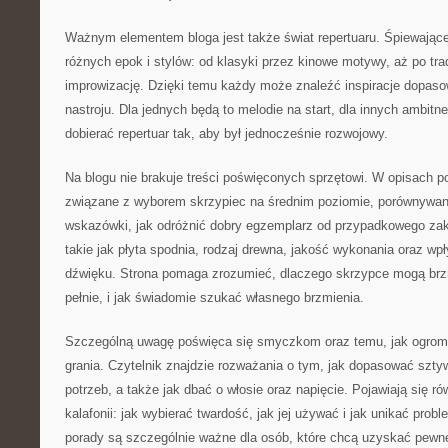
Ważnym elementem bloga jest także świat repertuaru. Śpiewające
różnych epok i stylów: od klasyki przez kinowe motywy, aż po tra
improwizację. Dzięki temu każdy może znaleźć inspiracje dopaso
nastroju. Dla jednych będą to melodie na start, dla innych ambitne
dobierać repertuar tak, aby był jednocześnie rozwojowy.
Na blogu nie brakuje treści poświęconych sprzętowi. W opisach po
związane z wyborem skrzypiec na średnim poziomie, porównywan
wskazówki, jak odróżnić dobry egzemplarz od przypadkowego z
takie jak płyta spodnia, rodzaj drewna, jakość wykonania oraz wp
dźwięku. Strona pomaga zrozumieć, dlaczego skrzypce mogą brz
pełnie, i jak świadomie szukać własnego brzmienia.
Szczególną uwagę poświęca się smyczkom oraz temu, jak ogrom
grania. Czytelnik znajdzie rozważania o tym, jak dopasować szt
potrzeb, a także jak dbać o włosie oraz napięcie. Pojawiają się ró
kalafonii: jak wybierać twardość, jak jej używać i jak unikać prob
porady są szczególnie ważne dla osób, które chcą uzyskać pewne