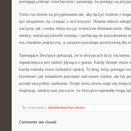
pomagają uniknąć zniechęcenia i sprawiają, że postępy są przyja
Treści na stronie są przygotowane tak, aby łączyć konkret z bog
być ekspertem, by czerpać z nich korzyść. Równie dobrze odnajdzi
zaczyna, jak i osoba, która ma już sceniczne doświadczenie. W
wiedzę, wskazują kierunki rozwoju i zachęcają do poszukiwania w
ma charakter praktyczny, a zarazem pozostaje przestrzenią dla 
Śpiewające Skrzypce pokazują, że w skrzypcach liczy się barwa,
najważniejsza jest radość płynąca z grania. Każdy dźwięk może s
każda melodia może rozbudzić spokój. To blog, który pomaga zr
brzmienie i jak świadomie pracować nad swoim stylem, ale też p
przede wszystkim spotkanie. Dzięki temu strona staje się miejsc
inspirację, wiedzę oraz poczucie, że skrzypce naprawdę mogą śp
CATEGORIES:
ZRÓWNOWAŻONA URODA
Comments are closed.