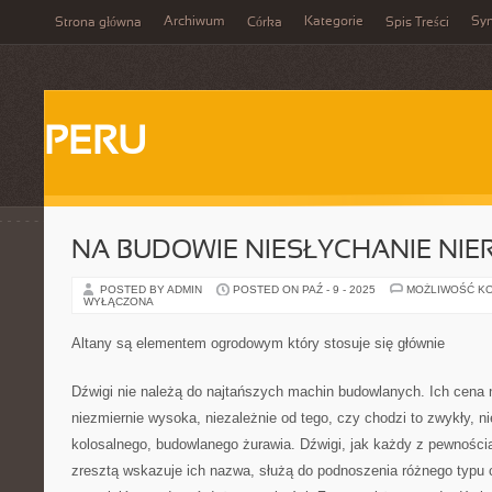
Archiwum
Kategorie
Sy
Strona główna
Córka
Spis Treści
PERU
NA BUDOWIE NIESŁYCHANIE NIE
POSTED BY ADMIN
POSTED ON PAŹ - 9 - 2025
MOŻLIWOŚĆ K
WYŁĄCZONA
Altany są elementem ogrodowym który stosuje się głównie
Dźwigi nie należą do najtańszych machin budowlanych. Ich cena 
niezmiernie wysoka, niezależnie od tego, czy chodzi to zwykły, ni
kolosalnego, budowlanego żurawia. Dźwigi, jak każdy z pewnością
zresztą wskazuje ich nazwa, służą do podnoszenia różnego typu 