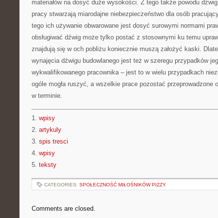
materiałów na dosyć duże wysokości. Z tego także powodu dźwig
pracy stwarzają miarodajne niebezpieczeństwo dla osób pracującyc
tego ich używanie obwarowane jest dosyć surowymi normami pra
obsługiwać dźwig może tylko postać z stosownymi ku temu upraw
znajdują się w och pobliżu koniecznie muszą założyć kaski. Dlate
wynajęcia dźwigu budowlanego jest też w szeregu przypadków je
wykwalifikowanego pracownika – jest to w wielu przypadkach nie
ogóle mogła ruszyć, a wszelkie prace pozostać przeprowadzone 
w terminie.
1.
wpisy
2.
artykuly
3.
spis tresci
4.
wpisy
5.
teksty
CATEGORIES:
SPOŁECZNOŚĆ MIŁOŚNIKÓW PIZZY
Comments are closed.