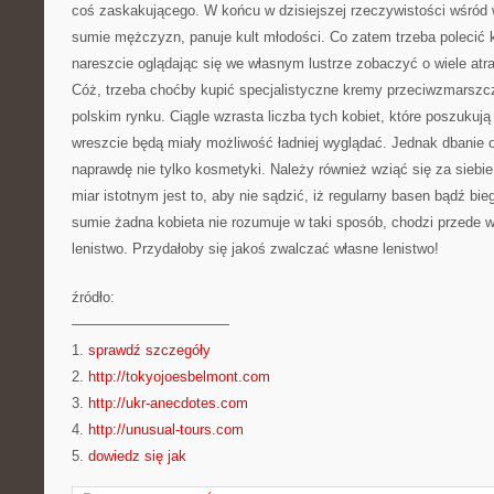
coś zaskakującego. W końcu w dzisiejszej rzeczywistości wśród w
sumie mężczyzn, panuje kult młodości. Co zatem trzeba polecić 
nareszcie oglądając się we własnym lustrze zobaczyć o wiele atr
Cóż, trzeba choćby kupić specjalistyczne kremy przeciwzmarszc
polskim rynku. Ciągle wzrasta liczba tych kobiet, które poszukują
wreszcie będą miały możliwość ładniej wyglądać. Jednak dbanie o
naprawdę nie tylko kosmetyki. Należy również wziąć się za sieb
miar istotnym jest to, aby nie sądzić, iż regularny basen bądź bi
sumie żadna kobieta nie rozumuje w taki sposób, chodzi przede 
lenistwo. Przydałoby się jakoś zwalczać własne lenistwo!
źródło:
———————————
1.
sprawdź szczegóły
2.
http://tokyojoesbelmont.com
3.
http://ukr-anecdotes.com
4.
http://unusual-tours.com
5.
dowiedz się jak