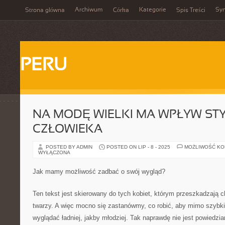
Archiwum
Kategorie
Sy
Strona główna
Córka
Spis Treści
PERU
NA MODĘ WIELKI MA WPŁYW STY
CZŁOWIEKA
POSTED BY ADMIN
POSTED ON LIP - 8 - 2025
MOŻLIWOŚĆ K
WYŁĄCZONA
Jak mamy możliwość zadbać o swój wygląd?
Ten tekst jest skierowany do tych kobiet, którym przeszkadzają 
twarzy. A więc mocno się zastanówmy, co robić, aby mimo szybki
wyglądać ładniej, jakby młodziej. Tak naprawdę nie jest powiedzi