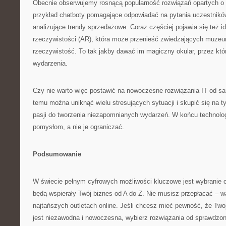
Obecnie obserwujemy rosnącą popularność rozwiązań opartych o s
przykład chatboty pomagające odpowiadać na pytania uczestnik
analizujące trendy sprzedażowe. Coraz częściej pojawia się też i
rzeczywistości (AR), która może przenieść zwiedzających muze
rzeczywistość. To tak jakby dawać im magiczny okular, przez któ
wydarzenia.
Czy nie warto więc postawić na nowoczesne rozwiązania IT od s
temu można uniknąć wielu stresujących sytuacji i skupić się na t
pasji do tworzenia niezapomnianych wydarzeń. W końcu technolog
pomysłom, a nie je ograniczać.
Podsumowanie
W świecie pełnym cyfrowych możliwości kluczowe jest wybranie o
będą wspierały Twój biznes od A do Z. Nie musisz przepłacać – w
najtańszych outletach online. Jeśli chcesz mieć pewność, że Tw
jest niezawodna i nowoczesna, wybierz rozwiązania od sprawdz