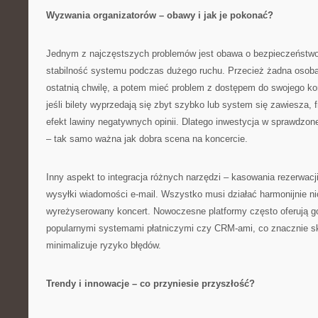
Wyzwania organizatorów – obawy i jak je pokonać?
Jednym z najczęstszych problemów jest obawa o bezpieczeństwo
stabilność systemu podczas dużego ruchu. Przecież żadna osoba 
ostatnią chwilę, a potem mieć problem z dostępem do swojego kont
jeśli bilety wyprzedają się zbyt szybko lub system się zawiesza,
efekt lawiny negatywnych opinii. Dlatego inwestycja w sprawdzon
– tak samo ważna jak dobra scena na koncercie.
Inny aspekt to integracja różnych narzędzi – kasowania rezerwacji
wysyłki wiadomości e-mail. Wszystko musi działać harmonijnie n
wyreżyserowany koncert. Nowoczesne platformy często oferują go
popularnymi systemami płatniczymi czy CRM-ami, co znacznie sk
minimalizuje ryzyko błędów.
Trendy i innowacje – co przyniesie przyszłość?