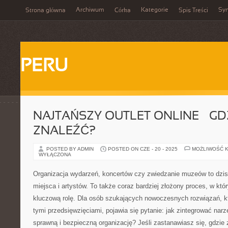
Archiwum
Kategorie
Sy
Strona główna
Córka
Spis Treści
PERU
NAJTAŃSZY OUTLET ONLINE – GD
ZNALEŹĆ?
POSTED BY ADMIN
POSTED ON CZE - 20 - 2025
MOŻLIWOŚĆ 
WYŁĄCZONA
Organizacja wydarzeń, koncertów czy zwiedzanie muzeów to dzisi
miejsca i artystów. To także coraz bardziej złożony proces, w kt
kluczową rolę. Dla osób szukających nowoczesnych rozwiązań, kt
tymi przedsięwzięciami, pojawia się pytanie: jak zintegrować narz
sprawną i bezpieczną organizację? Jeśli zastanawiasz się, gdzie 