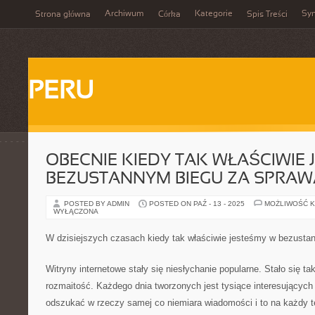
Archiwum
Kategorie
Sy
Strona główna
Córka
Spis Treści
PERU
OBECNIE KIEDY TAK WŁAŚCIWIE 
BEZUSTANNYM BIEGU ZA SPRAW
POSTED BY ADMIN
POSTED ON PAŹ - 13 - 2025
MOŻLIWOŚĆ 
WYŁĄCZONA
W dzisiejszych czasach kiedy tak właściwie jesteśmy w bezusta
Witryny internetowe stały się niesłychanie popularne. Stało się tak
rozmaitość. Każdego dnia tworzonych jest tysiące interesujących 
odszukać w rzeczy samej co niemiara wiadomości i to na każdy t