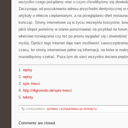
wszystko czego pożądamy oraz o czym chcielibyśmy się dowiedzi
Zaczynając od poszukiwania adresu przychodni dentystycznej w
artykuły o efekcie cieplarnianym, a na przeglądaniu ofert restaura
kończąc. Strony internetowe są w życiu niezwykle korzystne, bo
jakiś kłopot jesteśmy w stanie porozmawiać na przykład na forum 
właściwe rozwiązanie czy też po prostu wygadać się i dowiedzieć
myślą. Oprócz tego Internet daje nam możliwość zaoszczędzeni
czasu, bo strony internetowe pełne są informacji, na które w real
musielibyśmy czekać. Poza tym do sieci wszystko dociera prędze
1.
wpisy
2.
wpisy
3.
spis tresci
4.
http://digivendo.de/spis-tresci
5.
teksty
CATEGORIES:
SERWIS I KONSERWACJA SPRZĘTU
Comments are closed.