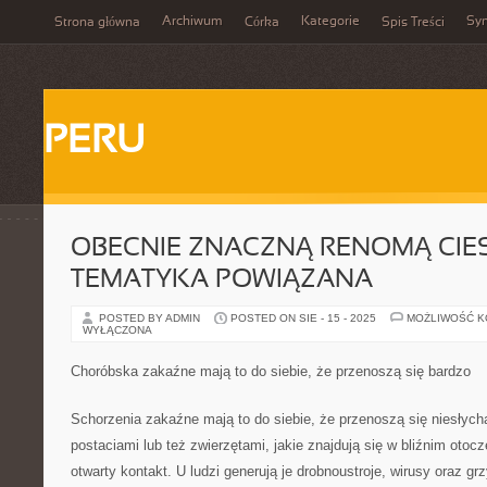
Archiwum
Kategorie
Sy
Strona główna
Córka
Spis Treści
PERU
OBECNIE ZNACZNĄ RENOMĄ CIES
TEMATYKA POWIĄZANA
POSTED BY ADMIN
POSTED ON SIE - 15 - 2025
MOŻLIWOŚĆ 
WYŁĄCZONA
Choróbska zakaźne mają to do siebie, że przenoszą się bardzo
Schorzenia zakaźne mają to do siebie, że przenoszą się niesłyc
postaciami lub też zwierzętami, jakie znajdują się w bliźnim otoc
otwarty kontakt. U ludzi generują je drobnoustroje, wirusy oraz grz