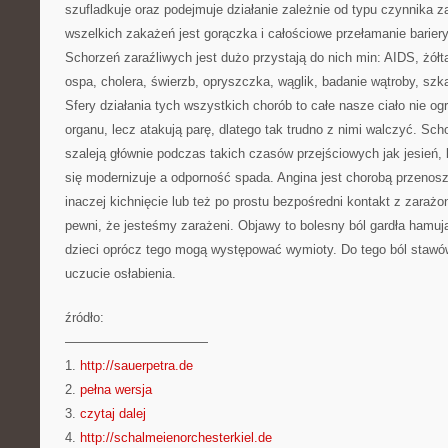
szufladkuje oraz podejmuje działanie zależnie od typu czynnika
wszelkich zakażeń jest gorączka i całościowe przełamanie barier
Schorzeń zaraźliwych jest dużo przystają do nich min: AIDS, żółtac
ospa, cholera, świerzb, opryszczka, wąglik, badanie wątroby, szka
Sfery działania tych wszystkich chorób to całe nasze ciało nie og
organu, lecz atakują parę, dlatego tak trudno z nimi walczyć. Scho
szaleją głównie podczas takich czasów przejściowych jak jesień, 
się modernizuje a odporność spada. Angina jest chorobą przenos
inaczej kichnięcie lub też po prostu bezpośredni kontakt z zaraż
pewni, że jesteśmy zarażeni. Objawy to bolesny ból gardła hamują
dzieci oprócz tego mogą występować wymioty. Do tego ból stawów
uczucie osłabienia.
źródło:
———————————
1.
http://sauerpetra.de
2.
pełna wersja
3.
czytaj dalej
4.
http://schalmeienorchesterkiel.de