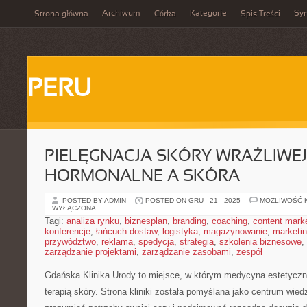
Archiwum
Kategorie
Sy
Strona główna
Córka
Spis Treści
PERU
PIELĘGNACJA SKÓRY WRAŻLIWEJ 
HORMONALNE A SKÓRA
POSTED BY ADMIN
POSTED ON GRU - 21 - 2025
MOŻLIWOŚĆ 
WYŁĄCZONA
Tagi:
analiza rynku
,
biznesplan
,
branding
,
coaching
,
content mark
konferencje
,
łańcuch dostaw
,
logistyka
,
magazynowanie
,
marketi
przywództwo
,
reklama
,
spedycja
,
strategia
,
szkolenia biznesowe
,
zarządzanie projektami
,
zarządzanie zasobami
,
zespół
Gdańska Klinika Urody to miejsce, w którym medycyna estetycz
terapią skóry. Strona kliniki została pomyślana jako centrum wiedz