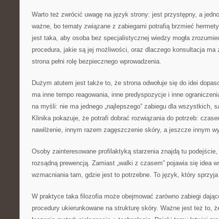
Warto też zwrócić uwagę na język strony: jest przystępny, a jedn
ważne, bo tematy związane z zabiegami potrafią brzmieć hermety
jest taka, aby osoba bez specjalistycznej wiedzy mogła zrozumi
procedura, jakie są jej możliwości, oraz dlaczego konsultacja ma
strona pełni rolę bezpiecznego wprowadzenia.
Dużym atutem jest także to, że strona odwołuje się do idei dopa
ma inne tempo reagowania, inne predyspozycje i inne ograniczenia
na myśli: nie ma jednego „najlepszego” zabiegu dla wszystkich, s
Klinika pokazuje, że potrafi dobrać rozwiązania do potrzeb: cza
nawilżenie, innym razem zagęszczenie skóry, a jeszcze innym wy
Osoby zainteresowane profilaktyką starzenia znajdą tu podejście
rozsądną prewencją. Zamiast „walki z czasem” pojawia się idea w
wzmacniania tam, gdzie jest to potrzebne. To język, który sprzyj
W praktyce taka filozofia może obejmować zarówno zabiegi dające
procedury ukierunkowane na strukturę skóry. Ważne jest też to, 