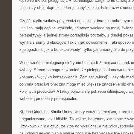
łączenie metod: pielęgnacja + technologia. Dzięki temu łatwiej zr
najlepszy efekt daje nie jeden „mocny” zabieg, tylko rozważnie do
Część użytkowników przychodzi do kliniki z bardzo konkretnym c
ust. Inni mają ogólne wrażenie, że twarz wygląda na mniej świeżą
perspektywy: z jednej strony porządkuje potrzeby, z drugiej poka
wynika z sumy drobiazgów, takich jak odwodnienie. Taki sposób 
zabiegach nie jak o korekcie „wady”, tylko jak o narzędziu do prz
W opowieści o pielęgnacji skóry nie brakuje też miejsca na codzi
wybory. Strona pomaga zrozumieć, że pielęgnacja domowa to nie
kosmetyków, tylko konsekwencja. Zamiast „więcej”, liczy się mąd
ochrona przeciwsłoneczna mogą mieć większe znaczenie niż cha
kolejnych produktów. A kiedy pojawia się potrzeba silniejszego ws
wchodzą procedury profesjonalne.
Strona Gdańskiej Kliniki Urody tworzy wrażenie miejsca, które je
zorganizowane, jak i bliskie. To ważne, bo tematy związane z wy
Użytkownik chce czuć, że ktoś go wysłucha, a nie tylko „sprzeda
na indywidualnym planie buduje poczucie bezpieczeństwa i pokazu