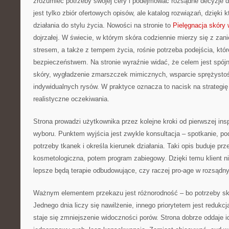
zrozumieć potrzeby swojej cery i podejmować rozsądne decyzje d
jest tylko zbiór ofertowych opisów, ale katalog rozwiązań, dzięki k
działania do stylu życia. Nowości na stronie to
Pielęgnacja skóry 
dojrzałej. W świecie, w którym skóra codziennie mierzy się z zan
stresem, a także z tempem życia, rośnie potrzeba podejścia, któr
bezpieczeństwem. Na stronie wyraźnie widać, że celem jest spój
skóry, wygładzenie zmarszczek mimicznych, wsparcie sprężystoś
indywidualnych rysów. W praktyce oznacza to nacisk na strategię
realistyczne oczekiwania.
Strona prowadzi użytkownika przez kolejne kroki od pierwszej ins
wyboru. Punktem wyjścia jest zwykle konsultacja – spotkanie, pod
potrzeby tkanek i określa kierunek działania. Taki opis buduje pr
kosmetologiczna, potem program zabiegowy. Dzięki temu klient 
lepsze będą terapie odbudowujące, czy raczej pro-age w rozsądn
Ważnym elementem przekazu jest różnorodność – bo potrzeby sk
Jednego dnia liczy się nawilżenie, innego priorytetem jest reduk
staje się zmniejszenie widoczności porów. Strona dobrze oddaje id