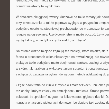
jednorazowy ruch, lecz konsekwencja. Zamiast obiecywać „cud w 
prawdziwe efekty to wynik planu.
W obszarze pielęgnacji twarzy kluczowe są takie tematy jak nawo
przy przesuszeniu, a także poprawa wyglądu w przypadku zmęczo
podejście oparte na stopniowej przebudowie, co ma znaczenie sz
reaguje na ogrzewanie. Użytkownik strony może poczuć, że w ce
wygląd skóry, a nie tylko szybki efekt „na zdjęcie”.
Na stronie ważne miejsce zajmują też zabiegi, które kojarzą się 
Mowa o procedurach ukierunkowanych na rewitalizację, ale równ
praktyce takie podejście może obejmować zarówno zabiegi z uż
w skórę, jak i zabiegi z wykorzystaniem sprzętu. Strona tłumaczy
zachęca do zadawania pytań i do wyboru metody adekwatnej do po
Część osób trafia do kliniki z myślą o zmarszczkach. Inni chcą p
też osoby, którym zależy na zmniejszeniu rumienia. Strona pozwa
pokazać, że „problem” często ma kilka warstw: głębsze tkanki. D
narracja o łączeniu pielęgnacji domowej, bo dopiero taki zestaw da