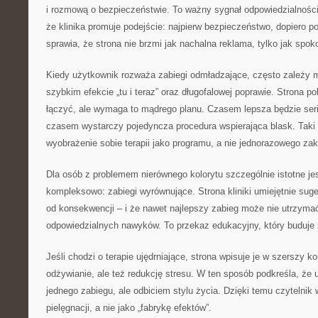
i rozmową o bezpieczeństwie. To ważny sygnał odpowiedzialnoś
że klinika promuje podejście: najpierw bezpieczeństwo, dopiero p
sprawia, że strona nie brzmi jak nachalna reklama, tylko jak spo
Kiedy użytkownik rozważa zabiegi odmładzające, często zależy 
szybkim efekcie „tu i teraz” oraz długofalowej poprawie. Strona p
łączyć, ale wymaga to mądrego planu. Czasem lepsza będzie ser
czasem wystarczy pojedyncza procedura wspierająca blask. Taki 
wyobrażenie sobie terapii jako programu, a nie jednorazowego za
Dla osób z problemem nierównego kolorytu szczególnie istotne je
kompleksowo: zabiegi wyrównujące. Strona kliniki umiejętnie sug
od konsekwencji – i że nawet najlepszy zabieg może nie utrzymać 
odpowiedzialnych nawyków. To przekaz edukacyjny, który buduje 
Jeśli chodzi o terapie ujędrniające, strona wpisuje je w szerszy ko
odżywianie, ale też redukcję stresu. W ten sposób podkreśla, że u
jednego zabiegu, ale odbiciem stylu życia. Dzięki temu czytelnik w
pielęgnacji, a nie jako „fabrykę efektów”.