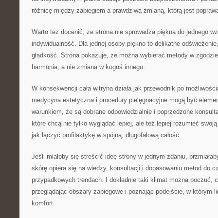
różnicę między zabiegiem a prawdziwą zmianą, którą jest popra
Warto też docenić, że strona nie sprowadza piękna do jednego wz
indywidualność. Dla jednej osoby piękno to delikatne odświeżenie,
gładkość. Strona pokazuje, że można wybierać metody w zgodzie 
harmonia, a nie zmiana w kogoś innego.
W konsekwencji cała witryna działa jak przewodnik po możliwości
medycyna estetyczna i procedury pielęgnacyjne mogą być elemen
warunkiem, że są dobrane odpowiedzialnie i poprzedzone konsulta
które chcą nie tylko wyglądać lepiej, ale też lepiej rozumieć swoją 
jak łączyć profilaktykę w spójną, długofalową całość.
Jeśli miałoby się streścić ideę strony w jednym zdaniu, brzmiała
skórę opiera się na wiedzy, konsultacji i dopasowaniu metod do cz
przypadkowych trendach. I dokładnie taki klimat można poczuć, cz
przeglądając obszary zabiegowe i poznając podejście, w którym l
komfort.