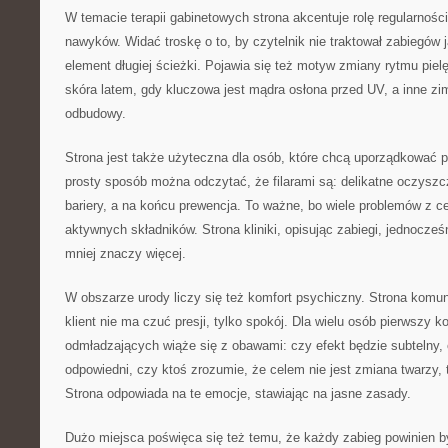
W temacie terapii gabinetowych strona akcentuje rolę regularnośc
nawyków. Widać troskę o to, by czytelnik nie traktował zabiegów ja
element długiej ścieżki. Pojawia się też motyw zmiany rytmu piel
skóra latem, gdy kluczowa jest mądra osłona przed UV, a inne zi
odbudowy.
Strona jest także użyteczna dla osób, które chcą uporządkować p
prosty sposób można odczytać, że filarami są: delikatne oczysz
bariery, a na końcu prewencja. To ważne, bo wiele problemów z c
aktywnych składników. Strona kliniki, opisując zabiegi, jednocze
mniej znaczy więcej.
W obszarze urody liczy się też komfort psychiczny. Strona komun
klient nie ma czuć presji, tylko spokój. Dla wielu osób pierwszy 
odmładzających wiąże się z obawami: czy efekt będzie subtelny,
odpowiedni, czy ktoś zrozumie, że celem nie jest zmiana twarzy, 
Strona odpowiada na te emocje, stawiając na jasne zasady.
Dużo miejsca poświęca się też temu, że każdy zabieg powinien b