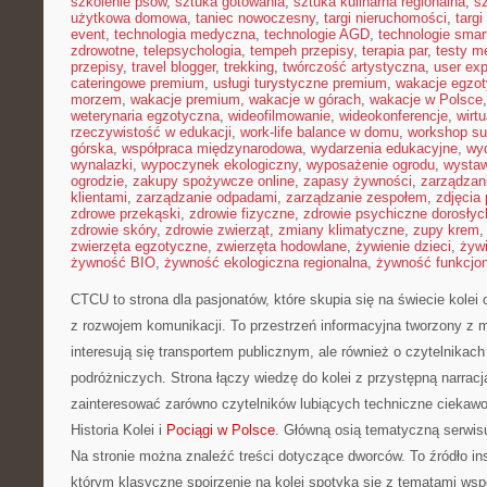
szkolenie psów
,
sztuka gotowania
,
sztuka kulinarna regionalna
,
s
użytkowa domowa
,
taniec nowoczesny
,
targi nieruchomości
,
targ
event
,
technologia medyczna
,
technologie AGD
,
technologie sma
zdrowotne
,
telepsychologia
,
tempeh przepisy
,
terapia par
,
testy 
przepisy
,
travel blogger
,
trekking
,
twórczość artystyczna
,
user exp
cateringowe premium
,
usługi turystyczne premium
,
wakacje egzo
morzem
,
wakacje premium
,
wakacje w górach
,
wakacje w Polsce
weterynaria egzotyczna
,
wideofilmowanie
,
wideokonferencje
,
wirtu
rzeczywistość w edukacji
,
work-life balance w domu
,
workshop su
górska
,
współpraca międzynarodowa
,
wydarzenia edukacyjne
,
wy
wynalazki
,
wypoczynek ekologiczny
,
wyposażenie ogrodu
,
wysta
ogrodzie
,
zakupy spożywcze online
,
zapasy żywności
,
zarządzani
klientami
,
zarządzanie odpadami
,
zarządzanie zespołem
,
zdjęcia
zdrowe przekąski
,
zdrowie fizyczne
,
zdrowie psychiczne dorosłyc
zdrowie skóry
,
zdrowie zwierząt
,
zmiany klimatyczne
,
zupy krem
zwierzęta egzotyczne
,
zwierzęta hodowlane
,
żywienie dzieci
,
żyw
żywność BIO
,
żywność ekologiczna regionalna
,
żywność funkcjo
CTCU to strona dla pasjonatów, które skupia się na świecie kolei
z rozwojem komunikacji. To przestrzeń informacyjna tworzony z 
interesują się transportem publicznym, ale również o czytelnikach
podróżniczych. Strona łączy wiedzę do kolei z przystępną narrac
zainteresować zarówno czytelników lubiących techniczne ciekawos
Historia Kolei i
Pociągi w Polsce
. Główną osią tematyczną serwisu
Na stronie można znaleźć treści dotyczące dworców. To źródło in
którym klasyczne spojrzenie na kolej spotyka się z tematami wspó