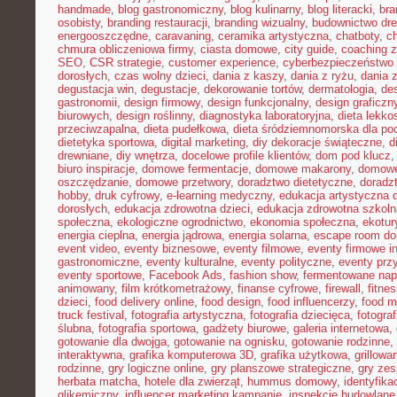
handmade
,
blog gastronomiczny
,
blog kulinarny
,
blog literacki
,
bra
osobisty
,
branding restauracji
,
branding wizualny
,
budownictwo dr
energooszczędne
,
caravaning
,
ceramika artystyczna
,
chatboty
,
ch
chmura obliczeniowa firmy
,
ciasta domowe
,
city guide
,
coaching z
SEO
,
CSR strategie
,
customer experience
,
cyberbezpieczeństwo 
dorosłych
,
czas wolny dzieci
,
dania z kaszy
,
dania z ryżu
,
dania 
degustacja win
,
degustacje
,
dekorowanie tortów
,
dermatologia
,
de
gastronomii
,
design firmowy
,
design funkcjonalny
,
design graficzn
biurowych
,
design roślinny
,
diagnostyka laboratoryjna
,
dieta lekko
przeciwzapalna
,
dieta pudełkowa
,
dieta śródziemnomorska dla po
dietetyka sportowa
,
digital marketing
,
diy dekoracje świąteczne
,
d
drewniane
,
diy wnętrza
,
docelowe profile klientów
,
dom pod klucz
biuro inspiracje
,
domowe fermentacje
,
domowe makarony
,
domowe
oszczędzanie
,
domowe przetwory
,
doradztwo dietetyczne
,
doradz
hobby
,
druk cyfrowy
,
e-learning medyczny
,
edukacja artystyczna d
dorosłych
,
edukacja zdrowotna dzieci
,
edukacja zdrowotna szkoln
społeczna
,
ekologiczne ogrodnictwo
,
ekonomia społeczna
,
ekotur
energia cieplna
,
energia jądrowa
,
energia solarna
,
escape room d
event video
,
eventy biznesowe
,
eventy filmowe
,
eventy firmowe i
gastronomiczne
,
eventy kulturalne
,
eventy polityczne
,
eventy prz
eventy sportowe
,
Facebook Ads
,
fashion show
,
fermentowane nap
animowany
,
film krótkometrażowy
,
finanse cyfrowe
,
firewall
,
fitne
dzieci
,
food delivery online
,
food design
,
food influencerzy
,
food m
truck festival
,
fotografia artystyczna
,
fotografia dziecięca
,
fotograf
ślubna
,
fotografia sportowa
,
gadżety biurowe
,
galeria internetowa
,
gotowanie dla dwojga
,
gotowanie na ognisku
,
gotowanie rodzinne
,
interaktywna
,
grafika komputerowa 3D
,
grafika użytkowa
,
grillow
rodzinne
,
gry logiczne online
,
gry planszowe strategiczne
,
gry ze
herbata matcha
,
hotele dla zwierząt
,
hummus domowy
,
identyfika
glikemiczny
,
influencer marketing kampanie
,
inspekcje budowlane