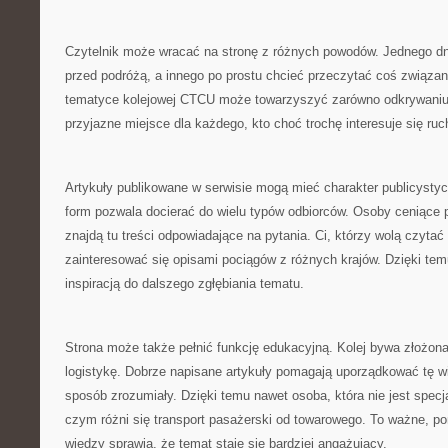
Czytelnik może wracać na stronę z różnych powodów. Jednego d
przed podróżą, a innego po prostu chcieć przeczytać coś związane
tematyce kolejowej CTCU może towarzyszyć zarówno odkrywaniu 
przyjazne miejsce dla każdego, kto choć trochę interesuje się ru
Artykuły publikowane w serwisie mogą mieć charakter publicysty
form pozwala docierać do wielu typów odbiorców. Osoby ceniące
znajdą tu treści odpowiadające na pytania. Ci, którzy wolą czyta
zainteresować się opisami pociągów z różnych krajów. Dzięki 
inspiracją do dalszego zgłębiania tematu.
Strona może także pełnić funkcję edukacyjną. Kolej bywa złożon
logistykę. Dobrze napisane artykuły pomagają uporządkować tę wi
sposób zrozumiały. Dzięki temu nawet osoba, która nie jest specj
czym różni się transport pasażerski od towarowego. To ważne, p
wiedzy sprawia, że temat staje się bardziej angażujący.