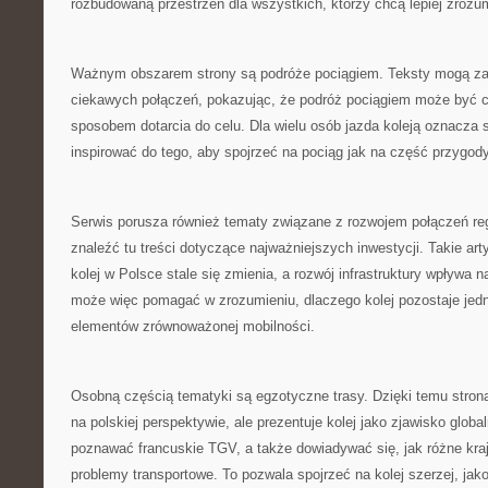
rozbudowaną przestrzeń dla wszystkich, którzy chcą lepiej zrozum
Ważnym obszarem strony są podróże pociągiem. Teksty mogą z
ciekawych połączeń, pokazując, że podróż pociągiem może być c
sposobem dotarcia do celu. Dla wielu osób jazda koleją oznacz
inspirować do tego, aby spojrzeć na pociąg jak na część przygody
Serwis porusza również tematy związane z rozwojem połączeń re
znaleźć tu treści dotyczące najważniejszych inwestycji. Takie ar
kolej w Polsce stale się zmienia, a rozwój infrastruktury wpływa
może więc pomagać w zrozumieniu, dlaczego kolej pozostaje je
elementów zrównoważonej mobilności.
Osobną częścią tematyki są egzotyczne trasy. Dzięki temu stron
na polskiej perspektywie, ale prezentuje kolej jako zjawisko glob
poznawać francuskie TGV, a także dowiadywać się, jak różne kra
problemy transportowe. To pozwala spojrzeć na kolej szerzej, jak