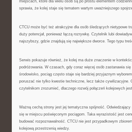
miejscach, które dla wielu osób są po prostu elementem codzienn
sprawia, że kolej staje się tematem wartym uważniejszego spojrz
CTCU może być też atrakcyjne dla osób śledzących nietypowe tra
duży potencjał, ponieważ łączą rozrywkę. Czytelnik lubi dowiadywa
najszybszy, gdzie znajdują się największe dworce. Tego typu treś
Serwis pokazuje również, że kolej ma duże znaczenie w kontekśc
podróżowania. W czasach, gdy coraz więcej osób zastanawia si
środowisko, pociąg często staje się bardziej przyjaznym wyborem
poruszać nie tylko kwestie techniczne, lecz także cywilizacyjn
czytelnikom zrozumieć, dlaczego rozwój połączeń kolejowych jest
Ważną cechą strony jest jej tematyczna spójność. Odwiedzający 
się w miejscu poświęconym pociągom. Taka wyrazistość jest cen
budować rozpoznawalność. CTCU nie jest przypadkowym zbiorem
kolejową przestrzenią wiedzy.