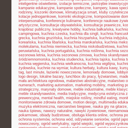
inteligentne oświetlenie
,
izolacje termiczne
,
jastrzębie inwestycyj
kampanie edukacyjne
,
kampanie społeczne
,
kampery
,
kawa speci
rodzinny
,
kiszonki domowe
,
klimatyzacja smart
,
kluby czytelnicze
kolacje jednogarnkowe
,
kominki ekologiczne
,
kompostowanie do
interpersonalna
,
konferencje kulinarne
,
konferencje naukowe żywi
artystyczne
,
konsultacje obywatelskie
,
konsultacje prawnicze
,
ko
krajobraz publiczny
,
kreatywne hobby
,
kuchnia bałkańska
,
kuchnia
campingowa
,
kuchnia czeska
,
kuchnia dla singli
,
kuchnia francus
grecka
,
kuchnia gruzińska
,
kuchnia hiszpańska
,
kuchnia indyjska
koreańska
,
kuchnia libańska
,
kuchnia marokańska
,
kuchnia mek
molekularna
,
kuchnia niemiecka
,
kuchnia niskobudżetowa
,
kuchni
peruwiańska
,
kuchnia portugalska
,
kuchnia roślinna
,
kuchnia sezo
sezonowa letnia
,
kuchnia sezonowa zimowa
,
kuchnia skandynaw
śródziemnomorska
,
kuchnia studencka
,
kuchnia tajska
,
kuchnia t
kuchnia węgierska
,
kuchnia wielkanocna
,
kuchnia wigilijna
,
kuchni
żydowska
,
kuchnie na wymiar
,
kultura herbaty
,
kultura kawy
,
kurs
tag
,
last minute
,
łazienki nowoczesne
,
lemoniady domowe
,
lobbyi
logo design
,
lokalne bazary
,
lunchbox do pracy
,
łyżwiarstwo
,
made
mała architektura ogrodowa
,
malarstwo abstrakcyjne
,
malarstwo o
numerach
,
marketing automation
,
marketing mobilny
,
marketing po
strategiczny
,
marynaty domowe
,
meble industrialne
,
meble klasy
meble skandynawskie
,
media tradycyjne
,
medycyna estetyczna z
prewencyjna
,
mental health
,
miejskie rośliny
,
mindful eating
,
moni
monitorowanie zdrowia domowe
,
motion design
,
multimedia eduka
muzyka elektroniczna
,
narciarstwo biegowe
,
nauka gry na gitarze
nauka śpiewu
,
nawozy naturalne
,
nawyki żywieniowe
,
niemarnowan
pokarmowe
,
obiady budżetowe
,
obsługa klienta online
,
ochrona po
ochrona systemów
,
ochrona wód
,
odżywianie seniorów
,
ogród japo
nowoczesny
,
ogród wertykalny
,
ogród wiejski
,
ogród wypoczynko
ogrzewanie ekologiczne
,
opieka nad seniorami
,
opieka nad zwier