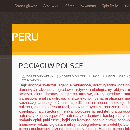
Archiwum
Kategorie
Sy
Strona główna
Córka
Spis Treści
PERU
POCIĄGI W POLSCE
POSTED BY ADMIN
POSTED ON CZE - 4 - 2026
MOŻLIWOŚĆ K
WYŁĄCZONA
Tagi:
adopcje zwierząt
,
agencje reklamowe
,
agroturystyka rodzinn
domowych
,
akcesoria ogrodowe
,
aktywizm ekologiczny
,
aktywizm
twórcza
,
alarm domowy
,
alergie pokarmowe
,
altany ogrodowe
,
ana
biznesowa
,
analiza cyfrowa
,
analiza ekonomiczna
,
analiza prawn
sprzedaży
,
animacje 2D
,
animacje 3D
,
animal rescue
,
aplikacje d
balkonu
,
aranżacja restauracji
,
aranżacje sypialni
,
aranżacje tara
krajobrazu
,
architektura miejska nowoczesna
,
architektura ogrod
automatyczna księgowość
,
automatyka domowa
,
backup danych
badania opinii publicznej
,
bajki edukacyjne
,
baza klientów
,
behawi
finansowe rodzin
,
big data analizy
,
biodegradowalne produkty
,
biz
biznes edukacyjny
,
biznes ekologiczny
,
biznes Europa
,
biznes lok