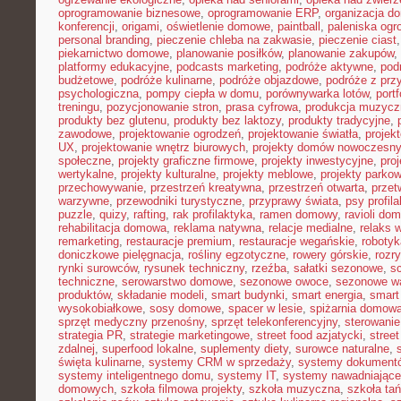
oprogramowanie biznesowe
,
oprogramowanie ERP
,
organizacja 
konferencji
,
origami
,
oświetlenie domowe
,
paintball
,
paleniska og
personal branding
,
pieczenie chleba na zakwasie
,
pieczenie ciast
piekarnictwo domowe
,
planowanie posiłków
,
planowanie zakupów
,
platformy edukacyjne
,
podcasts marketing
,
podróże aktywne
,
pod
budżetowe
,
podróże kulinarne
,
podróże objazdowe
,
podróże z prz
psychologiczna
,
pompy ciepła w domu
,
porównywarka lotów
,
portf
treningu
,
pozycjonowanie stron
,
prasa cyfrowa
,
produkcja muzycz
produkty bez glutenu
,
produkty bez laktozy
,
produkty tradycyjne
,
zawodowe
,
projektowanie ogrodzeń
,
projektowanie światła
,
projek
UX
,
projektowanie wnętrz biurowych
,
projekty domów nowoczesn
społeczne
,
projekty graficzne firmowe
,
projekty inwestycyjne
,
pro
wertykalne
,
projekty kulturalne
,
projekty meblowe
,
projekty parko
przechowywanie
,
przestrzeń kreatywna
,
przestrzeń otwarta
,
prze
warzywne
,
przewodniki turystyczne
,
przyprawy świata
,
psy profil
puzzle
,
quizy
,
rafting
,
rak profilaktyka
,
ramen domowy
,
ravioli do
rehabilitacja domowa
,
reklama natywna
,
relacje medialne
,
relaks 
remarketing
,
restauracje premium
,
restauracje wegańskie
,
roboty
doniczkowe pielęgnacja
,
rośliny egzotyczne
,
rowery górskie
,
rozr
rynki surowców
,
rysunek techniczny
,
rzeźba
,
sałatki sezonowe
,
s
techniczne
,
serowarstwo domowe
,
sezonowe owoce
,
sezonowe w
produktów
,
składanie modeli
,
smart budynki
,
smart energia
,
smart
wysokobiałkowe
,
sosy domowe
,
spacer w lesie
,
spiżarnia domow
sprzęt medyczny przenośny
,
sprzęt telekonferencyjny
,
sterowani
strategia PR
,
strategie marketingowe
,
street food azjatycki
,
stree
zdalnej
,
superfood lokalne
,
suplementy diety
,
surowce naturalne
,
święta kulinarne
,
systemy CRM w sprzedaży
,
systemy dokument
systemy inteligentnego domu
,
systemy IT
,
systemy nawadniające
domowych
,
szkoła filmowa projekty
,
szkoła muzyczna
,
szkoła ta