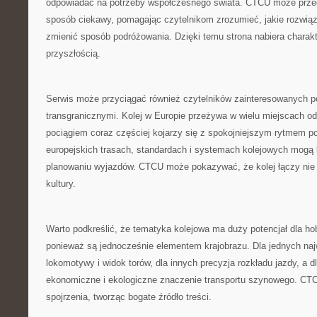
odpowiadać na potrzeby współczesnego świata. CTCU może przed
sposób ciekawy, pomagając czytelnikom zrozumieć, jakie rozwią
zmienić sposób podróżowania. Dzięki temu strona nabiera charak
przyszłością.
Serwis może przyciągać również czytelników zainteresowanych p
transgranicznymi. Kolej w Europie przeżywa w wielu miejscach o
pociągiem coraz częściej kojarzy się z spokojniejszym rytmem po
europejskich trasach, standardach i systemach kolejowych mogą
planowaniu wyjazdów. CTCU może pokazywać, że kolej łączy nie t
kultury.
Warto podkreślić, że tematyka kolejowa ma duży potencjał dla ho
ponieważ są jednocześnie elementem krajobrazu. Dla jednych naj
lokomotywy i widok torów, dla innych precyzja rozkładu jazdy, a d
ekonomiczne i ekologiczne znaczenie transportu szynowego. CT
spojrzenia, tworząc bogate źródło treści.