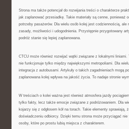
Strona ma także potencjał do rozwijania treści o charakterze pr
jak zaplanować przesiadkę. Takie materiały są cenne, ponieważ o
potrzeby pasażerów. Dla wielu osób kolej jest codziennością, ale
zasady, możliwości i udogodnienia. Przystępnie przygotowany art
podróż stanie się lepiej zaplanowana.
CTCU może również rozwijać wątki związane z lokalnymi liniami. 
nie funkcjonuje tylko między największymi metropoliami. Dla wielu
integracja z autobusami. Artykuły o takich zagadnieniach mogą 
zaplanowana kolej wpływa na jakość życia. To nadaje stronie wym
W treściach o kolei ważna jest również atmosfera jazdy pociągi
tylko fakty, lecz także emocje związane z podróżowaniem. Dla wi
kojarzy się z odgłosem kół na torach. Takie elementy sprawiają, że
doświadczeniu odbiorcy. Dzięki temu strona może przyciągać nie t
osoby, które po prostu lubią miejsca z charakterem.