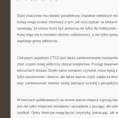
Duże znaczenie ma również poradnikowy charakter niektórych tre
koleją mogą szukać informacji o tym, jak oszczędzać na biletach.
sprawiają, że strona może być pomocna nie tylko dla hobbystów, 
Kolej staje się tu tematem bliskim codzienności, a nie tylko specj
wąskiego grona odbiorców.
Ciekawym aspektem CTCU jest także zainteresowanie transport
choć często mniej widoczny obszar kolejnictwa. Pociągi towarow
łańcuchach dostaw. Dzięki takim tematom czytelnik może lepiej zr
tylko pasażerowie i dworce, ale także ważna część zaplecza ek
więc zainteresować również osoby patrzące na kolej z perspektyw
W treściach publikowanych na stronie ważne miejsce zajmują tak
jest nie tylko miejscem wsiadania i wysiadania z pociągu, ale r
spotkań. Opisy dworców mogą łączyć turystykę, pokazując, jak wi