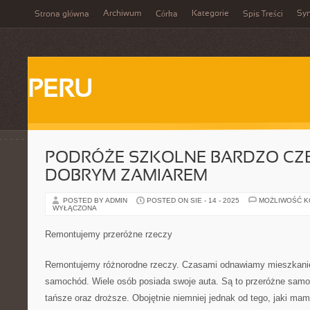
Archiwum
Kategorie
Sy
Strona główna
Córka
Spis Treści
PERU
PODRÓŻE SZKOLNE BARDZO CZ
DOBRYM ZAMIAREM
POSTED BY ADMIN
POSTED ON SIE - 14 - 2025
MOŻLIWOŚĆ 
WYŁĄCZONA
Remontujemy przeróżne rzeczy
Remontujemy różnorodne rzeczy. Czasami odnawiamy mieszkani
samochód. Wiele osób posiada swoje auta. Są to przeróżne samo
tańsze oraz droższe. Obojętnie niemniej jednak od tego, jaki 