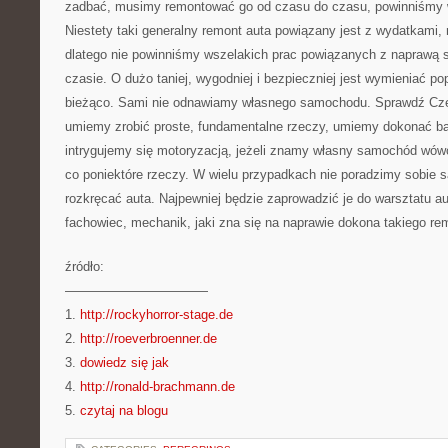
zadbać, musimy remontować go od czasu do czasu, powinniśmy 
Niestety taki generalny remont auta powiązany jest z wydatkami,
dlatego nie powinniśmy wszelakich prac powiązanych z naprawą
czasie. O dużo taniej, wygodniej i bezpieczniej jest wymieniać po
bieżąco. Sami nie odnawiamy własnego samochodu. Sprawdź Czę
umiemy zrobić proste, fundamentalne rzeczy, umiemy dokonać ban
intrygujemy się motoryzacją, jeżeli znamy własny samochód wów
co poniektóre rzeczy. W wielu przypadkach nie poradzimy sobie 
rozkręcać auta. Najpewniej będzie zaprowadzić je do warsztatu a
fachowiec, mechanik, jaki zna się na naprawie dokona takiego re
źródło:
———————————
1.
http://rockyhorror-stage.de
2.
http://roeverbroenner.de
3.
dowiedz się jak
4.
http://ronald-brachmann.de
5.
czytaj na blogu