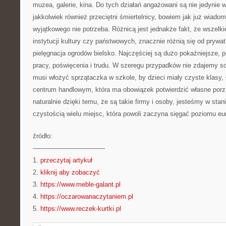
muzea, galerie, kina. Do tych działań angażowani są nie jedynie w
jakkolwiek również przeciętni śmiertelnicy, bowiem jak już wiado
wyjątkowego nie potrzeba. Różnicą jest jednakże fakt, że wszel
instytucji kultury czy państwowych, znacznie różnią się od prywa
pielęgnacja ogrodów bielsko. Najczęściej są dużo pokaźniejsze, 
pracy, poświęcenia i trudu. W szeregu przypadków nie zdajemy so
musi włożyć sprzątaczka w szkole, by dzieci miały czyste klasy, ł
centrum handlowym, która ma obowiązek potwierdzić własne por
naturalnie dzięki temu, że są takie firmy i osoby, jesteśmy w stan
czystością wielu miejsc, która powoli zaczyna sięgać poziomu eu
źródło:
———————————
1.
przeczytaj artykuł
2.
kliknij aby zobaczyć
3.
https://www.meble-galant.pl
4.
https://oczarowanaczytaniem.pl
5.
https://www.reczek-kurtki.pl