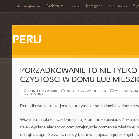
Archiwum
Kategorie
Sy
Strona główna
Córka
Spis Treści
PERU
PORZĄDKOWANIE TO NIE TYLKO
CZYSTOŚCI W DOMU LUB MIESZ
POSTED BY ADMIN
POSTED ON PAŹ - 8 - 2025
MOŻLIWOŚĆ K
WYŁĄCZONA
Porządkowanie to nie jedynie utrzymanie schludności w domu cz
Wszystko naokoło, każde miejsce, które może odwiedzać większa 
dzień wygląda elegancko oraz przejrzyście potrzebuje właściwej o
sprzątającego. Sprzątać należy także w miejscach publicznych, ta