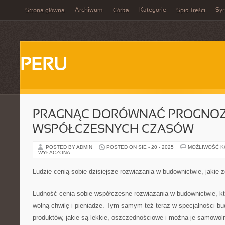
Archiwum
Kategorie
Sy
Strona główna
Córka
Spis Treści
PERU
PRAGNĄC DORÓWNAĆ PROGNO
WSPÓŁCZESNYCH CZASÓW
POSTED BY ADMIN
POSTED ON SIE - 20 - 2025
MOŻLIWOŚĆ 
WYŁĄCZONA
Ludzie cenią sobie dzisiejsze rozwiązania w budownictwie, jakie
Ludność cenią sobie współczesne rozwiązania w budownictwie, k
wolną chwilę i pieniądze. Tym samym też teraz w specjalności bu
produktów, jakie są lekkie, oszczędnościowe i można je samowol