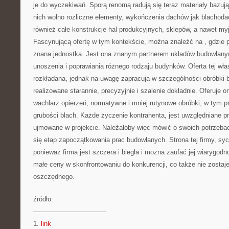
je do wyczekiwań. Sporą renomą radują się teraz materiały bazują
nich wolno rozliczne elementy, wykończenia dachów jak blachoda
również całe konstrukcje hal produkcyjnych, sklepów, a nawet m
Fascynującą ofertę w tym kontekście, można znaleźć na
, gdzie 
znana jednostka. Jest ona znanym partnerem układów budowlanych
unoszenia i poprawiania różnego rodzaju budynków. Oferta tej właś
rozkładana, jednak na uwagę zapracują w szczególności obróbki b
realizowane starannie, precyzyjnie i szalenie dokładnie. Oferuje 
wachlarz opierzeń, normatywne i mniej rutynowe obróbki, w tym pr
grubości blach. Każde życzenie kontrahenta, jest uwzględniane p
ujmowane w projekcie. Należałoby więc mówić o swoich potrzeba
się etap zapoczątkowania prac budowlanych. Strona tej firmy, syci
ponieważ firma jest szczera i biegła i można zaufać jej wiarygod
małe ceny w skonfrontowaniu do konkurencji, co także nie zostaje
oszczędnego.
źródło:
———————————
1.
link