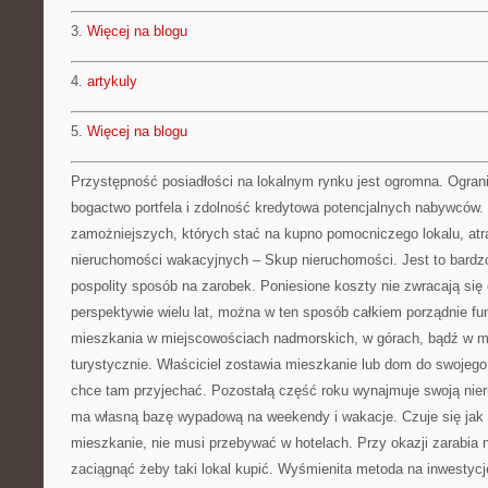
3.
Więcej na blogu
4.
artykuly
5.
Więcej na blogu
Przystępność posiadłości na lokalnym rynku jest ogromna. Ograni
bogactwo portfela i zdolność kredytowa potencjalnych nabywców.
zamożniejszych, których stać na kupno pomocniczego lokalu, atr
nieruchomości wakacyjnych – Skup nieruchomości. Jest to bardzo
pospolity sposób na zarobek. Poniesione koszty nie zwracają się 
perspektywie wielu lat, można w ten sposób całkiem porządnie 
mieszkania w miejscowościach nadmorskich, w górach, bądź w mi
turystycznie. Właściciel zostawia mieszkanie lub dom do swojeg
chce tam przyjechać. Pozostałą część roku wynajmuje swoją ni
ma własną bazę wypadową na weekendy i wakacje. Czuje się jak 
mieszkanie, nie musi przebywać w hotelach. Przy okazji zarabia n
zaciągnąć żeby taki lokal kupić. Wyśmienita metoda na inwestycj