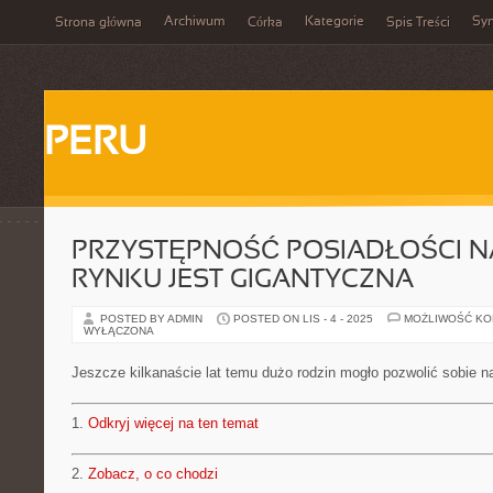
Archiwum
Kategorie
Sy
Strona główna
Córka
Spis Treści
PERU
PRZYSTĘPNOŚĆ POSIADŁOŚCI N
RYNKU JEST GIGANTYCZNA
POSTED BY ADMIN
POSTED ON LIS - 4 - 2025
MOŻLIWOŚĆ K
WYŁĄCZONA
Jeszcze kilkanaście lat temu dużo rodzin mogło pozwolić sobie 
1.
Odkryj więcej na ten temat
2.
Zobacz, o co chodzi