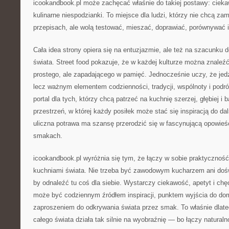
icookandbook.pl może zachęcać właśnie do takiej postawy: cieka
kulinarne niespodzianki. To miejsce dla ludzi, którzy nie chcą za
przepisach, ale wolą testować, mieszać, doprawiać, porównywać 
Cała idea strony opiera się na entuzjazmie, ale też na szacunku d
świata. Street food pokazuje, że w każdej kulturze można znaleź
prostego, ale zapadającego w pamięć. Jednocześnie uczy, że jedze
lecz ważnym elementem codzienności, tradycji, wspólnoty i podró
portal dla tych, którzy chcą patrzeć na kuchnię szerzej, głębiej i 
przestrzeń, w której każdy posiłek może stać się inspiracją do d
uliczna potrawa ma szansę przerodzić się w fascynującą opowieść
smakach.
icookandbook.pl wyróżnia się tym, że łączy w sobie praktycznoś
kuchniami świata. Nie trzeba być zawodowym kucharzem ani do
by odnaleźć tu coś dla siebie. Wystarczy ciekawość, apetyt i ch
może być codziennym źródłem inspiracji, punktem wyjścia do d
zaproszeniem do odkrywania świata przez smak. To właśnie dlate
całego świata działa tak silnie na wyobraźnię — bo łączy natur