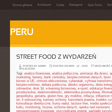
Archiwum
Kategorie
Sy
Strona główna
Córka
Spis Treści
PERU
STREET FOOD Z WYDARZEŃ
POSTED BY ADMIN
POSTED ON MAR - 22 - 2026
MOŻLIWOŚĆ 
WYŁĄCZONA
Tagi:
analiza finansowa
,
analiza polityczna
,
animacje dla dzieci
,
a
marketing
,
banery
,
bank centralny
,
bezpieczeństwo danych
,
biuro
biznes w UE
,
chmura obliczeniowa
,
cyberatak
,
cyfrowa transform
bezpieczeństwo
,
debata publiczna
,
detoks organizmu
,
dieta keto
zdrowotne
,
druk 3d
,
e-learning biznesowy
,
e-sport
,
edukacja finan
przedszkolna
,
elektromobilność
,
elektronika przemysłowa
,
filmma
geopolityka
,
geriatra
,
gluten free
,
gry mobilne
,
inflacja
,
influencer 
iot
,
it outsourcing
,
kamery ochrony
,
kancelaria prawna
,
kodeks cyw
konsultacje dietetyczne
,
kursy walut
,
lactose free
,
media społeczn
kultu
,
monitoring
,
muzea
,
ochrona danych
,
opieka nad seniorami
,
oprogramowanie księgowe
,
oszczędzanie energii
,
pamiątki turyst