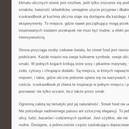
klimatu ulicznych stoisk jest możliwe, jeśli tylko zrozumie się p
smaków, świeżość składników, umiejętne użycie przypraw i dbałoś
icookandbook.pl kuchnia uliczna staje się dostępna dla każdego, 
eksperymenty. To miejsce, gdzie nawet początkujący mogą przek
inspirowanych światem przekąsek nie musi być trudne, a efekt po
intensywnością.
Strona przyciąga osoby ciekawe świata, bo street food jest niero
podróżami. Każde miasto ma swoje kulinarne symbole, swoje ulicz
smaki. W jednych krajach królują ostre sosy i pikantne marynaty
zioła, cytrusy i chrupiące dodatki. Są miejsca, w których najważn
mięsem, i takie, gdzie uliczne jedzenie opiera się na warzywach,
cieście. icookandbook.pl zbiera te inspiracje w jednym miejscu i
poznawać nie tylko oczami, lecz także przez smak.
Ogromną zaletą tej tematyki jest jej naturalność. Street food nie 
Nie potrzebuje nadmiernego patosu ani sztucznej elegancji. To je
ulicy, ludzi, bazarów i codziennych spotkań. Jest szybkie, ale nie 
nudne. Dostępne, a jednocześnie często zaskakująco dopracowan