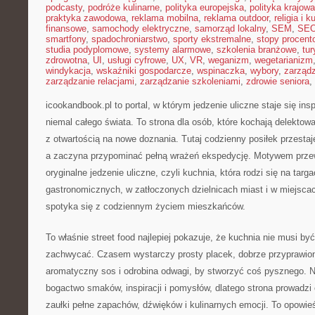
podcasty
,
podróże kulinarne
,
polityka europejska
,
polityka krajowa
praktyka zawodowa
,
reklama mobilna
,
reklama outdoor
,
religia i k
finansowe
,
samochody elektryczne
,
samorząd lokalny
,
SEM
,
SE
smartfony
,
spadochroniarstwo
,
sporty ekstremalne
,
stopy procent
studia podyplomowe
,
systemy alarmowe
,
szkolenia branżowe
,
tur
zdrowotna
,
UI
,
usługi cyfrowe
,
UX
,
VR
,
weganizm
,
wegetarianizm
windykacja
,
wskaźniki gospodarcze
,
wspinaczka
,
wybory
,
zarząd
zarządzanie relacjami
,
zarządzanie szkoleniami
,
zdrowie seniora
,
icookandbook.pl to portal, w którym jedzenie uliczne staje się in
niemal całego świata. To strona dla osób, które kochają delektowa
z otwartością na nowe doznania. Tutaj codzienny posiłek przesta
a zaczyna przypominać pełną wrażeń ekspedycję. Motywem prze
oryginalne jedzenie uliczne, czyli kuchnia, która rodzi się na tar
gastronomicznych, w zatłoczonych dzielnicach miast i w miejscach
spotyka się z codziennym życiem mieszkańców.
To właśnie street food najlepiej pokazuje, że kuchnia nie musi b
zachwycać. Czasem wystarczy prosty placek, dobrze przyprawio
aromatyczny sos i odrobina odwagi, by stworzyć coś pysznego. Na
bogactwo smaków, inspiracji i pomysłów, dlatego strona prowadzi 
zaułki pełne zapachów, dźwięków i kulinarnych emocji. To opowieść