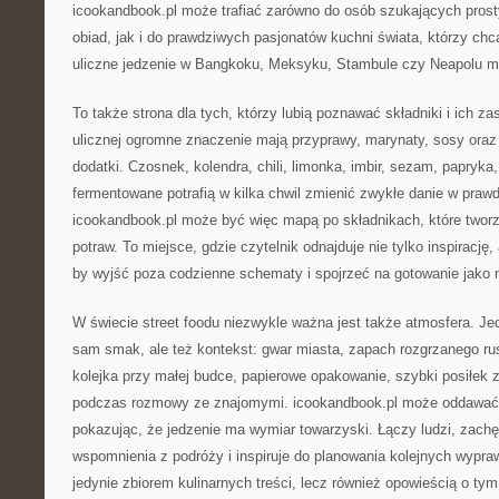
icookandbook.pl może trafiać zarówno do osób szukających pros
obiad, jak i do prawdziwych pasjonatów kuchni świata, którzy chc
uliczne jedzenie w Bangkoku, Meksyku, Stambule czy Neapolu ma
To także strona dla tych, którzy lubią poznawać składniki i ich z
ulicznej ogromne znaczenie mają przyprawy, marynaty, sosy oraz
dodatki. Czosnek, kolendra, chili, limonka, imbir, sezam, papryka
fermentowane potrafią w kilka chwil zmienić zwykłe danie w praw
icookandbook.pl może być więc mapą po składnikach, które tworz
potraw. To miejsce, gdzie czytelnik odnajduje nie tylko inspirację
by wyjść poza codzienne schematy i spojrzeć na gotowanie jako 
W świecie street foodu niezwykle ważna jest także atmosfera. Jedz
sam smak, ale też kontekst: gwar miasta, zapach rozgrzanego ru
kolejka przy małej budce, papierowe opakowanie, szybki posiłek 
podczas rozmowy ze znajomymi. icookandbook.pl może oddawać w
pokazując, że jedzenie ma wymiar towarzyski. Łączy ludzi, zach
wspomnienia z podróży i inspiruje do planowania kolejnych wypraw
jedynie zbiorem kulinarnych treści, lecz również opowieścią o t