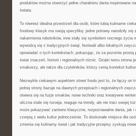
produktów można stworzyć pełne charakteru dania inspirowane na
świata.
To również idealna przestrzeń dla osób, które lubią kulinarne ciek
foodowy klasyk ma swoją specyfikę: jedne potrawy narodziły się 
nakarmienia robotników, inne stały się symbolem nocnego życia m
wywodzą się z tradycyjnych świąt, festiwali albo lokalnych zwyc
opowiadać o tych kontekstach, pokazując, że za pozornie prostą 
świat znaczeń, historii i regionalnych różnic. Dzięki temu strona je
smakoszy, ale także dla czytelników, którzy cenią kontekst kultu
Niezwykle ciekawym aspektem street foodu jest to, że łączy on t
jednej strony bazuje na dawnych przepisach i regionalnych zwycza
otwiera się na fuzje smaków, nowe techniki oraz kreatywne reinte
uliczna stale się rozwija, reaguje na trendy, ale nie traci swojej 
może pokazywać zarówno klasyczne, rozpoznawalne dania, jak i 
czerpią z wielu kultur jednocześnie. To doskonałe miejsce dla osób
zmienia się kulinarny świat i jak tradycyjne przepisy zyskują nowe