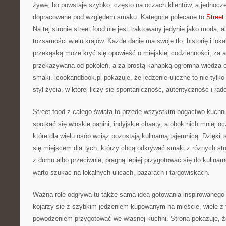
żywe, bo powstaje szybko, często na oczach klientów, a jednocz
dopracowane pod względem smaku. Kategorie polecane to
Street
Na tej stronie street food nie jest traktowany jedynie jako moda, 
tożsamości wielu krajów. Każde danie ma swoje tło, historię i loka
przekąską może kryć się opowieść o miejskiej codzienności, za 
przekazywana od pokoleń, a za prostą kanapką ogromna wiedza o 
smaki. icookandbook.pl pokazuje, że jedzenie uliczne to nie tylko
styl życia, w której liczy się spontaniczność, autentyczność i ra
Street food z całego świata to przede wszystkim bogactwo kuchni
spotkać się włoskie panini, indyjskie chaaty, a obok nich mniej o
które dla wielu osób wciąż pozostają kulinarną tajemnicą. Dzięki 
się miejscem dla tych, którzy chcą odkrywać smaki z różnych st
z domu albo przeciwnie, pragną lepiej przygotować się do kulinarn
warto szukać na lokalnych ulicach, bazarach i targowiskach.
Ważną rolę odgrywa tu także sama idea gotowania inspirowanego u
kojarzy się z szybkim jedzeniem kupowanym na mieście, wiele z
powodzeniem przygotować we własnej kuchni. Strona pokazuje, 