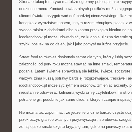
Strona o takiej tematyce ma także ogromny potencjał inspiracyjn
codzienne menu. Zamiast powtarzalnych posiłków można sięgnąć
ulicami świata i przygotować coś bardziej nieoczywistego. Raz 
kanapka z wyrazistym sosem, innym razem chrupiący placek z 
sycąca miska z dodatkami albo pikantna przekąska idealna na s
icookandbook.pl może udowadniać, że kuchnia uliczna świetnie s
szybki posiłek na co dzień, jak i jako pomysł na luźne przyjęcie.
Street food to również doskonały temat dla tych, którzy lubią se
zależności od pory roku można stawiać na inne smaki, temperatur
podania. Latem świetnie sprawdzają się lekkie, świeże, soczyste p
warzyw, zimą kuszą potrawy bardziej rozgrzewające, treściwe i a
icookandbook.pl może żyć rytmem sezonów, zmieniać akcenty, po
nieustannie odświeżać kulinarną wyobraźnię czytelników. To stron
pełna energii, podobnie jak same ulice, z których czerpie inspiracj
Nie można też zapominać, że jedzenie uliczne bardzo często ucz
przekroczyć granice własnych przyzwyczajeń, spróbować czegoś 
że najlepsze smaki często kryją się tam, gdzie na pierwszy rzut 