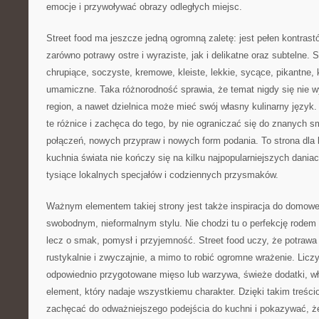
emocje i przywoływać obrazy odległych miejsc.
Street food ma jeszcze jedną ogromną zaletę: jest pełen kontras
zarówno potrawy ostre i wyraziste, jak i delikatne oraz subtelne. 
chrupiące, soczyste, kremowe, kleiste, lekkie, sycące, pikantne, 
umamiczne. Taka różnorodność sprawia, że temat nigdy się nie w
region, a nawet dzielnica może mieć swój własny kulinarny język.
te różnice i zachęca do tego, by nie ograniczać się do znanych
połączeń, nowych przypraw i nowych form podania. To strona dla l
kuchnia świata nie kończy się na kilku najpopularniejszych daniac
tysiące lokalnych specjałów i codziennych przysmaków.
Ważnym elementem takiej strony jest także inspiracja do domowe
swobodnym, nieformalnym stylu. Nie chodzi tu o perfekcję rodem z
lecz o smak, pomysł i przyjemność. Street food uczy, że potrawa
rustykalnie i zwyczajnie, a mimo to robić ogromne wrażenie. Licz
odpowiednio przygotowane mięso lub warzywa, świeże dodatki, wł
element, który nadaje wszystkiemu charakter. Dzięki takim treś
zachęcać do odważniejszego podejścia do kuchni i pokazywać, ż