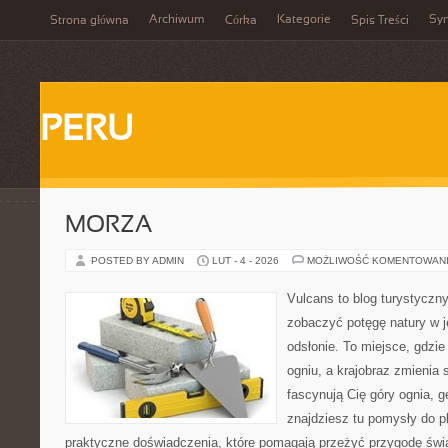
Archiwum
Kategorie
Sy
Strona główna
Córka
Spis Treści
PERU
MORZA
POSTED BY ADMIN
LUT - 4 - 2026
MOŻLIWOŚĆ KOMENTOWAN
Vulcans to blog turystyczny
zobaczyć potęgę natury w je
odsłonie. To miejsce, gdzie
ogniu, a krajobraz zmienia 
fascynują Cię góry ognia, g
znajdziesz tu pomysły do p
praktyczne doświadczenia, które pomagają przeżyć przygodę świ