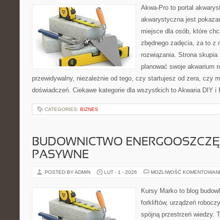
Akwa-Pro to portal akwarys
akwarystyczna jest pokazan
miejsce dla osób, które ch
zbędnego zadęcia, za to z 
rozwiązania. Strona skupia
planować swoje akwarium r
przewidywalny, niezależnie od tego, czy startujesz od zera, czy 
doświadczeń. Ciekawe kategorie dla wszystkich to Akwaria DIY i
CATEGORIES:
BIZNES
BUDOWNICTWO ENERGOOSZCZĘ
PASYWNE
POSTED BY ADMIN
LUT - 1 - 2026
MOŻLIWOŚĆ KOMENTOWAN
Kursy Marko to blog budowl
forkliftów, urządzeń robocz
spójną przestrzeń wiedzy. 