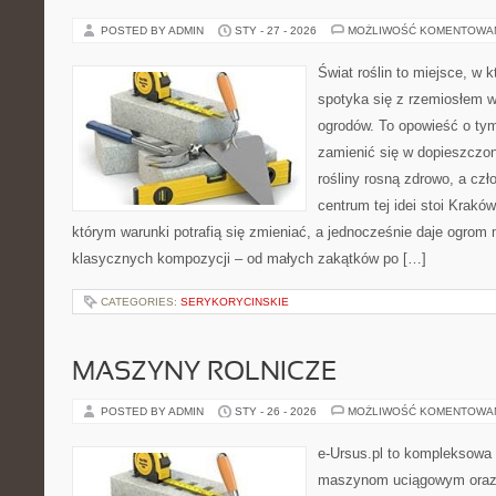
POSTED BY ADMIN
STY - 27 - 2026
MOŻLIWOŚĆ KOMENTOWA
Świat roślin to miejsce, w k
spotyka się z rzemiosłem w 
ogrodów. To opowieść o tym
zamienić się w dopieszczoną
rośliny rosną zdrowo, a cz
centrum tej idei stoi Kraków 
którym warunki potrafią się zmieniać, a jednocześnie daje ogrom 
klasycznych kompozycji – od małych zakątków po […]
CATEGORIES:
SERYKORYCINSKIE
MASZYNY ROLNICZE
POSTED BY ADMIN
STY - 26 - 2026
MOŻLIWOŚĆ KOMENTOWA
e-Ursus.pl to kompleksowa
maszynom uciągowym oraz 