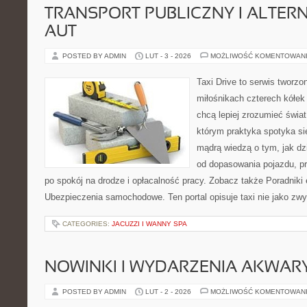
TRANSPORT PUBLICZNY I ALTER
AUT
POSTED BY ADMIN
LUT - 3 - 2026
MOŻLIWOŚĆ KOMENTOWAN
Taxi Drive to serwis tworzo
miłośnikach czterech kółek
chcą lepiej zrozumieć świa
którym praktyka spotyka si
mądrą wiedzą o tym, jak d
od dopasowania pojazdu, pr
po spokój na drodze i opłacalność pracy. Zobacz także Poradniki 
Ubezpieczenia samochodowe. Ten portal opisuje taxi nie jako zwy
CATEGORIES:
JACUZZI I WANNY SPA
NOWINKI I WYDARZENIA AKWAR
POSTED BY ADMIN
LUT - 2 - 2026
MOŻLIWOŚĆ KOMENTOWAN