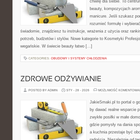
chwilę dla siebie. To centru
beauty, kompozycjach arom
manicure. Jeśli szukasz po
rozumieć formułę i wybierać
świadomie, znajdziesz tu instrukcje, wrażenia z użycia oraz ran
potrzeb, budżetów i stylów. Nowe kategorie to Kosmetyki Profesj
wegańskie. W świecie beauty łatwo […]
CATEGORIES:
OBUDOWY I SYSTEMY CHŁODZENIA
ZDROWE ODŻYWIANIE
POSTED BY ADMIN
STY - 28 - 2026
MOŻLIWOŚĆ KOMENTOWA
JakieSmaki.pl to portal o g
by dawać realne wsparcie p
zwykłe posiłki w małe domo
gdzie pomysły na dania sp
a kuchnia przestaje być obo
radością. Niezależnie od te