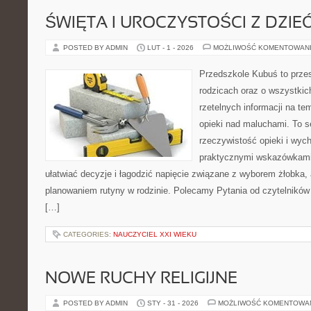
ŚWIĘTA I UROCZYSTOŚCI Z DZIE
POSTED BY ADMIN
LUT - 1 - 2026
MOŻLIWOŚĆ KOMENTOWAN
Przedszkole Kubuś to prze
rodzicach oraz o wszystkic
rzetelnych informacji na te
opieki nad maluchami. To s
rzeczywistość opieki i wyc
praktycznymi wskazówkami.
ułatwiać decyzje i łagodzić napięcie związane z wyborem żłobka, 
planowaniem rutyny w rodzinie. Polecamy Pytania od czytelników
[…]
CATEGORIES:
NAUCZYCIEL XXI WIEKU
NOWE RUCHY RELIGIJNE
POSTED BY ADMIN
STY - 31 - 2026
MOŻLIWOŚĆ KOMENTOWA