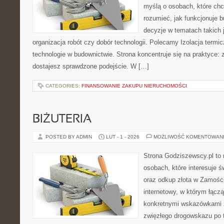
myślą o osobach, które chc
rozumieć, jak funkcjonuje 
decyzje w tematach takich 
organizacja robót czy dobór technologii. Polecamy Izolacja termi
technologie w budownictwie. Strona koncentruje się na praktyce:
dostajesz sprawdzone podejście. W […]
CATEGORIES:
FINANSOWANIE ZAKUPU NIERUCHOMOŚCI
BIŻUTERIA
POSTED BY ADMIN
LUT - 1 - 2026
MOŻLIWOŚĆ KOMENTOWAN
Strona Godziszewscy.pl to 
osobach, które interesuje ś
oraz odkup złota w Zamościu
internetowy, w którym łączą
konkretnymi wskazówkami 
zwięzłego drogowskazu po t