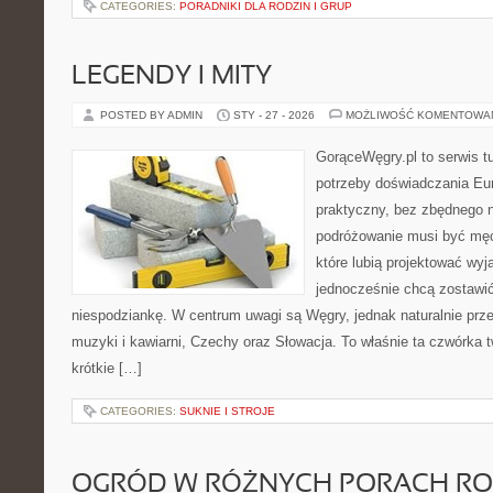
CATEGORIES:
PORADNIKI DLA RODZIN I GRUP
LEGENDY I MITY
POSTED BY ADMIN
STY - 27 - 2026
MOŻLIWOŚĆ KOMENTOWA
GorąceWęgry.pl to serwis tu
potrzeby doświadczania Eu
praktyczny, bez zbędnego n
podróżowanie musi być męc
które lubią projektować wyj
jednocześnie chcą zostawić
niespodziankę. W centrum uwagi są Węgry, jednak naturalnie przewi
muzyki i kawiarni, Czechy oraz Słowacja. To właśnie ta czwórka 
krótkie […]
CATEGORIES:
SUKNIE I STROJE
OGRÓD W RÓŻNYCH PORACH R