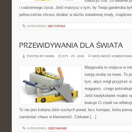
stworzyć coś, co idealnie p
i codziennego życia. Jeśli marzysz o tym, by Twoja garderoba był
jednocześnie chcesz działać w duchu świadomej mody, znajdzie
CATEGORIES:
WET-OPINIA
PRZEWIDYWANIA DLA ŚWIATA
POSTED BY ADMIN
STY - 25 - 2026
MOŻLIWOŚĆ KOMENTOWA
Margoseila to miejsce w in
swoją osobę na nowo. To po
tym, abyś mógł przyjrzeć si
reagujesz, czego potrzebuj
Jeśli kiedykolwiek miałeś 
brakuje Ci chwili na refleksj
To nie jest kolejna zbiór suchych porad, lecz kompas, która pom
zamieniać chaos w klarowność. Ciekawe […]
CATEGORIES:
ODŻYWIANIE