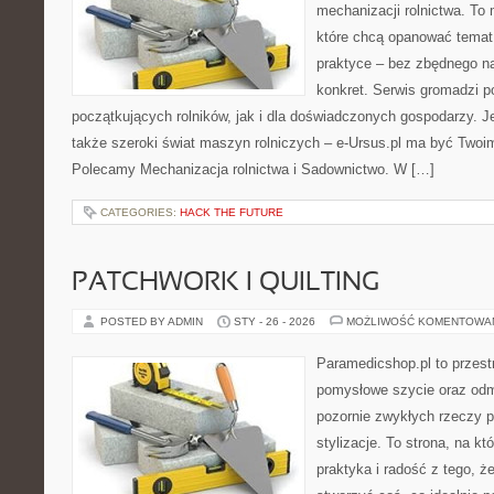
mechanizacji rolnictwa. To 
które chcą opanować temat
praktyce – bez zbędnego na
konkret. Serwis gromadzi p
początkujących rolników, jak i dla doświadczonych gospodarzy. Jeś
także szeroki świat maszyn rolniczych – e-Ursus.pl ma być Twoi
Polecamy Mechanizacja rolnictwa i Sadownictwo. W […]
CATEGORIES:
HACK THE FUTURE
PATCHWORK I QUILTING
POSTED BY ADMIN
STY - 26 - 2026
MOŻLIWOŚĆ KOMENTOWA
Paramedicshop.pl to przest
pomysłowe szycie oraz odmi
pozornie zwykłych rzeczy p
stylizacje. To strona, na któ
praktyka i radość z tego, 