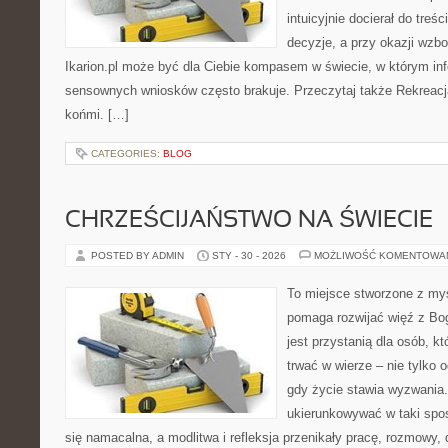
intuicyjnie docierał do treśc
decyzje, a przy okazji wzb
Ikarion.pl może być dla Ciebie kompasem w świecie, w którym info
sensownych wniosków często brakuje. Przeczytaj także Rekreacja
końmi. […]
CATEGORIES:
BLOG
CHRZEŚCIJAŃSTWO NA ŚWIECIE
POSTED BY ADMIN
STY - 30 - 2026
MOŻLIWOŚĆ KOMENTOWA
To miejsce stworzone z myś
pomaga rozwijać więź z Bo
jest przystanią dla osób, k
trwać w wierze – nie tylko o
gdy życie stawia wyzwania.
ukierunkowywać w taki spo
się namacalna, a modlitwa i refleksja przenikały pracę, rozmowy, d