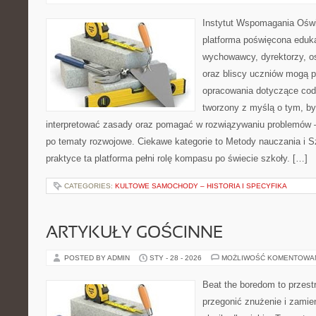
Instytut Wspomagania Ośw
platforma poświęcona eduka
wychowawcy, dyrektorzy, os
oraz bliscy uczniów mogą p
opracowania dotyczące codz
tworzony z myślą o tym, by
interpretować zasady oraz pomagać w rozwiązywaniu problemów 
po tematy rozwojowe. Ciekawe kategorie to Metody nauczania i 
praktyce ta platforma pełni rolę kompasu po świecie szkoły. […]
CATEGORIES:
KULTOWE SAMOCHODY – HISTORIA I SPECYFIKA
ARTYKUŁY GOŚCINNE
POSTED BY ADMIN
STY - 28 - 2026
MOŻLIWOŚĆ KOMENTOWA
Beat the boredom to przest
przegonić znużenie i zamie