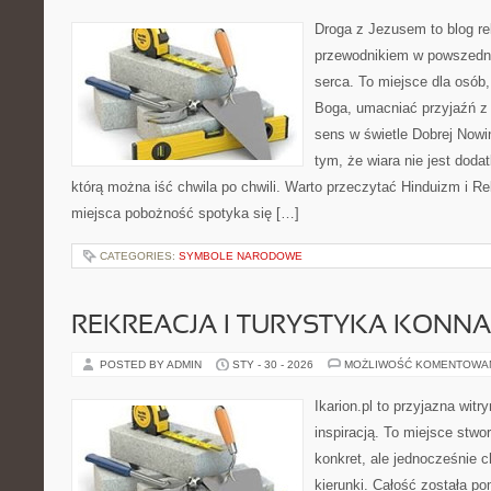
Droga z Jezusem to blog rel
przewodnikiem w powszedni
serca. To miejsce dla osób,
Boga, umacniać przyjaźń 
sens w świetle Dobrej Nowin
tym, że wiara nie jest doda
którą można iść chwila po chwili. Warto przeczytać Hinduizm i Rel
miejsca pobożność spotyka się […]
CATEGORIES:
SYMBOLE NARODOWE
REKREACJA I TURYSTYKA KONNA
POSTED BY ADMIN
STY - 30 - 2026
MOŻLIWOŚĆ KOMENTOWA
Ikarion.pl to przyjazna witr
inspiracją. To miejsce stwor
konkret, ale jednocześnie 
kierunki. Całość została p