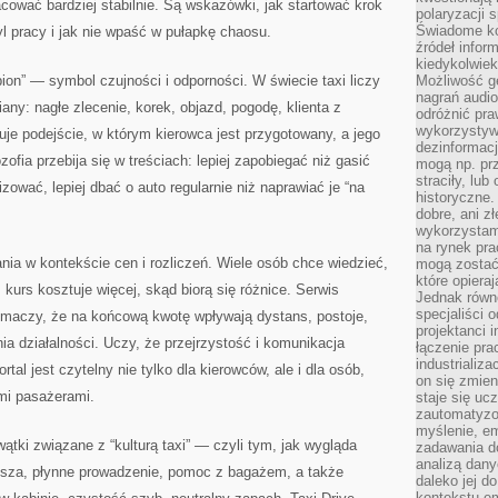
ować bardziej stabilnie. Są wskazówki, jak startować krok
polaryzacji 
Świadome ko
yl pracy i jak nie wpaść w pułapkę chaosu.
źródeł inform
kiedykolwiek
ion” — symbol czujności i odporności. W świecie taxi liczy
Możliwość g
nagrań audio
ny: nagłe zlecenie, korek, objazd, pogodę, klienta z
odróżnić pra
wykorzystyw
uje podejście, w którym kierowca jest przygotowany, a jego
dezinformacj
ofia przebija się w treściach: lepiej zapobiegać niż gasić
mogą np. pr
straciły, lu
izować, lepiej dbać o auto regularnie niż naprawiać je “na
historyczne.
dobre, ani zł
wykorzystam
na rynek pra
ania w kontekście cen i rozliczeń. Wiele osób chce wiedzieć,
mogą zostać
które opiera
 kurs kosztuje więcej, skąd biorą się różnice. Serwis
Jednak równ
specjaliści 
łumaczy, że na końcową kwotę wpływają dystans, postoje,
projektanci 
ia działalności. Uczy, że przejrzystość i komunikacja
łączenie pra
industrializa
tal jest czytelny nie tylko dla kierowców, ale i dla osób,
on się zmien
mi pasażerami.
staje się ucz
zautomatyzo
myślenie, em
wątki związane z “kulturą taxi” — czyli tym, jak wygląda
zadawania do
analizą dany
isza, płynne prowadzenie, pomoc z bagażem, a także
daleko jej d
kontekstu e