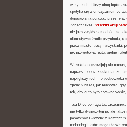
wszystkich, którzy chcą lepiej zr
spotyka się z entuzjazmem do aut
dopasowania pojazdu, przez relacj
Zobacz także
Poradniki eksploata
nie jako zwykły samochód, ale jako
alternatywne źródło przychodu, a 
przez miasto, trasy i przystanki,
jak przygotować auto, siebie i ofert
W treściach przewijają się tematy,
naprawy, opony, klocki i tarcze, am
największy ruch. To podpowiedzi o
zjadał budżetu, jak reagować, gdy 
tak, aby auto było sprawne wtedy, 
Taxi Drive pomaga też zrozumieć, 
nie tylko dyspozytornia, ale także
pasażerów związane z komfortem. 
technologii, które mogą ułatwić pr