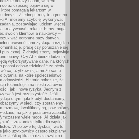
alizuje obrazy badań, wspiera
i coraz częściej pojawia się w
, które pomagają lekarzom w
 decyzji. Z jednej strony to ogromna
ęki AI możemy szybciej wykonywać
zadania, zostawiając ludziom więcej
na kreatywność i relacje. Firmy mogą
ieć swoich klientów, a naukowcy –
zeszukiwać ogromne bazy danych.
pełnosprawnościami zyskują narzędzia
komunikację, pracę czy poruszanie się
 publicznej. Z drugiej strony, pojawiają
one obawy. Czy AI zabierze ludziom
będą wykorzystywane dane, na których
o ponosi odpowiedzialność za błędy
 twórca, użytkownik, a może samo
o pytania, na które społeczeństwo
a odpowiedzi. Historia pokazuje, że
cja technologiczna niosła zarówno
ości, jak i nowe ryzyka. Jednym z
yzwań jest przejrzystość. Jeśli
yduje o tym, jaki kredyt dostaniemy,
 zobaczymy w sieci, czy zostaniemy
na rozmowę kwalifikacyjną, powinniśmy
iedzieć, na jakiej podstawie zapadła
Tymczasem wiele modeli AI działa jak
ynka” – zrozumiałe tylko dla wąskiej
listów. W połowie tej dyskusji warto
e jako użytkownicy często skupiamy
zie. Jeśli aplikacja działa szybko i