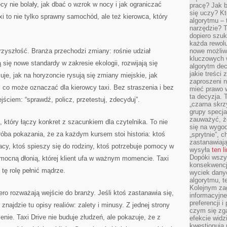
ecy nie bolały, jak dbać o wzrok w nocy i jak ograniczać
pracę? Jak 
się uczy? Kt
i to nie tylko sprawny samochód, ale też kierowca, który
algorytmu –
narzędzie? T
dopiero szuk
każda rewolu
przyszłość. Branża przechodzi zmiany: rośnie udział
nowe możliw
kluczowych w
się nowe standardy w zakresie ekologii, rozwijają się
algorytm dec
jakie treści
je, jak na horyzoncie rysują się zmiany miejskie, jak
zaproszeni 
i co może oznaczać dla kierowcy taxi. Bez straszenia i bez
mieć prawo w
ta decyzja. 
ściem: “sprawdź, policz, przetestuj, zdecyduj”.
„czarna skrz
grupy specja
zauważyć, ż
 który łączy konkret z szacunkiem dla czytelnika. To nie
się na wygod
 próba pokazania, że za każdym kursem stoi historia: ktoś
„sprytnie”, 
zastanawiając
racy, ktoś spieszy się do rodziny, ktoś potrzebuje pomocy w
wysyła
ten l
Dopóki wszys
omocną dłonią, której klient ufa w ważnym momencie. Taxi
konsekwencj
 tę rolę pełnić mądrze.
wyciek dany
algorytmu, t
Kolejnym zag
iero rozważają wejście do branży. Jeśli ktoś zastanawia się,
informacyjne
preferencji 
znajdzie tu opisy realiów: zalety i minusy. Z jednej strony
czym się zg
enie. Taxi Drive nie buduje złudzeń, ale pokazuje, że z
efekcie widz
kwestionują