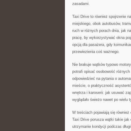
zasadami.
Taxi Drive to również spojrzenie n
miejskiego, obok autobusów, tramwa
ruch w różnych porach dnia, jak n
pracę, by wykorzystywać okna pop
opcją dla pasażera, gdy komunikac
przewiezienia coś ważnego.
Nie brakuje wątków typowo motoryz
potrafi opisać osobowość różnych 
odpowiedzieć na pytania o autom
mieście, o praktyczność asystent
wnętrza i karoserii: jak usuwać zap
wyglądało świeżo nawet po wielu t
W treściach pojawiają się również 
Taxi Drive porusza wątki takie jak
utrzymanie kondycji podczas długi