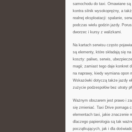
samochodu do taxi. Omawiane są r
kontra silnik wysokoprężny, a tak
realnej eksploatacji: spalanie, ser
podczas wielu godzin jazdy. Porus
dworzec i kursy z walizkami.
Na kartach serwisu często pojawia
są elementy, które składają się na
koszty: paliwo, serwis, ubezpiecze
magii; zamiast tego daje konkret d
na naprawy, kiedy wymiana opon ma 
Wskazówki dotyczą także jazdy eko
zużycie podzespołów bez utraty pł
Ważnym obszarem jest prawo i zasa
się zmieniać. Taxi Drive pomaga c
elementach taxi, jakie znaczenie m
dlaczego papierologia są tak ważn
początkujących, jak i dla doświad