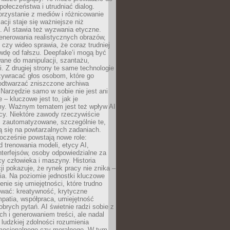
społeczeństwa i utrudniać dialog.
rzystanie z mediów i różnicowanie
acji staje się ważniejsze niż
. AI stawia też wyzwania etyczne.
enerowania realistycznych obrazów,
 czy wideo sprawia, że coraz trudniej
wdę od fałszu. Deepfake’i mogą być
ane do manipulacji, szantażu,
i. Z drugiej strony te same technologie
zywracać głos osobom, które go
b odtwarzać zniszczone archiwa
 Narzędzie samo w sobie nie jest ani
e – kluczowe jest to, jak je
y. Ważnym tematem jest też wpływ AI
cy. Niektóre zawody rzeczywiście
 zautomatyzowane, szczególnie te,
ją się na powtarzalnych zadaniach.
ocześnie powstają nowe role:
od trenowania modeli, etycy AI,
interfejsów, osoby odpowiedzialne za
cy człowieka i maszyny. Historia
cji pokazuje, że rynek pracy nie znika –
ia. Na poziomie jednostki kluczowe
enie się umiejętności, które trudno
wać: kreatywność, krytyczne
patia, współpraca, umiejętność
brych pytań. AI świetnie radzi sobie z
ch i generowaniem treści, ale nadal
o ludzkiej zdolności rozumienia
mocjonalnego czy moralnego. W tym