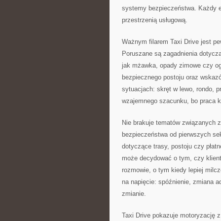
systemy bezpieczeństwa. Każdy el
przestrzenią usługową.
Ważnym filarem Taxi Drive jest pe
Poruszane są zagadnienia dotycząc
jak mżawka, opady zimowe czy ogr
bezpiecznego postoju oraz wskaz
sytuacjach: skręt w lewo, rondo, 
wzajemnego szacunku, bo praca ki
Nie brakuje tematów związanych z
bezpieczeństwa od pierwszych sek
dotyczące trasy, postoju czy płatno
może decydować o tym, czy klient w
rozmowie, o tym kiedy lepiej milc
na napięcie: spóźnienie, zmiana a
zmianie.
Taxi Drive pokazuje motoryzację z