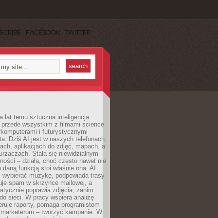
SCRIBE
FACEBOOK
TWITTER
a lat temu sztuczna inteligencja
ę przede wszystkim z filmami science
erkomputerami i futurystycznymi
ta. Dziś AI jest w naszych telefonach,
ach, aplikacjach do zdjęć, mapach, a
rzaczach. Stała się niewidzialnym
ności – działa, choć często nawet nie
 daną funkcją stoi właśnie ona. AI
wybierać muzykę, podpowiada trasy
truje spam w skrzynce mailowej, a
atycznie poprawia zdjęcia, zanim
do sieci. W pracy wspiera analizę
eruje raporty, pomaga programistom
a marketerom – tworzyć kampanie. W