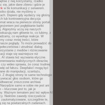
chętnie z niej korzystamy, rzadko
 się, jakie dane zbiera i gdzie je
ink
w tle komunikacji z serwerem.
tko działa, nie myślimy o
ach. Dopiero gdy wydarzy się głośny
ch lub kontrowersyjna decyzja
emat wraca na pierwsze strony portali.
rożeniem jest pogłębianie bańki
j. Algorytmy uczą się naszych
i pokazują nam głównie to, co lubimy, z
adzamy, co wywołuje reakcje. W
imy coraz mniej treści, które
 nasze poglądy. To może prowadzić do
społeczeństwa i utrudniać dialog.
rzystanie z mediów i różnicowanie
acji staje się ważniejsze niż
. AI stawia też wyzwania etyczne.
enerowania realistycznych obrazów,
 czy wideo sprawia, że coraz trudniej
wdę od fałszu. Deepfake’i mogą być
ane do manipulacji, szantażu,
i. Z drugiej strony te same technologie
zywracać głos osobom, które go
b odtwarzać zniszczone archiwa
 Narzędzie samo w sobie nie jest ani
e – kluczowe jest to, jak je
y. Ważnym tematem jest też wpływ AI
cy. Niektóre zawody rzeczywiście
 zautomatyzowane, szczególnie te,
ją się na powtarzalnych zadaniach.