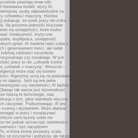
ocześnie powstają nowe role:
od trenowania modeli, etycy AI,
interfejsów, osoby odpowiedzialne za
cy człowieka i maszyny. Historia
cji pokazuje, że rynek pracy nie znika –
ia. Na poziomie jednostki kluczowe
enie się umiejętności, które trudno
wać: kreatywność, krytyczne
patia, współpraca, umiejętność
brych pytań. AI świetnie radzi sobie z
ch i generowaniem treści, ale nadal
o ludzkiej zdolności rozumienia
mocjonalnego czy moralnego. W tym
złość pracy to nie „człowiek kontra
le „człowiek z maszyną”. Wreszcie –
eligencja może stać się lustrem
ości. Algorytmy uczą się na podstawie
e im dajemy. Jeśli są one pełne
tereotypów czy nierówności, AI będzie
 Dlatego tak ważna jest różnorodność
óre tworzą te technologie, oraz
skusja o tym, jakie standardy etyczne
ch zaszywać. Podsumowując: AI jest
e szansą i wyzwaniem. Może ułatwiać
pomagać w pracy i rozwiązywać
którymi sami byśmy sobie nie
oże też jednak wzmacniać nierówności,
ywatności i być narzędziem
 To, w którą stronę przeważy szala,
lko od inżynierów i polityków, ale także