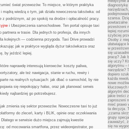
medycynie an
ozumieć świat przewozów. To miejsce, w którym praktyka
diagnostykę 
narzędziach
 i mądrą wiedzą o tym, jak działa nowoczesna taksówka: od
podejmowaniu
szansa. Dzi
e z podróżnym, aż po spokój na drodze i opłacalność pracy.
powtarzalne 
cyjne
i Ubezpieczenia samochodowe. Ten portal opisuje taxi
przestrzeni 
lepiej rozum
 partnera w trasie. Dla jednych to profesja, dla innych
szybciej pr
dla kolejnych — codzienna przygoda. Taxi Drive prowadzi
Osoby z nie
ułatwiające 
 pokazując jak w praktyce wygląda dyżur taksówkarza oraz
w przestrzeni
się uzasadni
ę, by jeździć lepiej.
pracę? Jak 
się uczy? Kt
algorytmu –
 które naprawdę interesują kierowców: koszty paliwa,
narzędzie? T
ortyzatory, ale też nawigacja, stanie w ruchu, rewiry i
dopiero szuk
każda rewolu
parte na realnych sytuacjach: jak dbać o samochód, by nie
nowe możliw
pojawia się niepokojący hałas, oraz jak planować serwis
kluczowych w
algorytm dec
kiedy najbardziej go potrzebujesz.
jakie treści
zaproszeni 
mieć prawo w
jak zmienia się sektor przewozów. Nowoczesne taxi to już
ta decyzja. 
 platformy do zleceń, karty i BLIK, opinie oraz oczekiwania
„czarna skrz
grupy specja
Dlatego w serwisie dużo miejsca zajmują kwestie
zauważyć, ż
się na wygod
acę: od mocowania smartfona, przez wideorejestrator, po