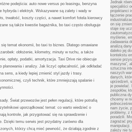
Jednak równ
óżne podejścia: auto nowe versus po leasingu, benzyna
specjaliści 
że hybryda i elektryk. Wskazywane są zalety i wady w
projektanci 
łączenie pra
wis, trwałość, koszty części, a nawet komfort fotela kierowcy
industrializa
on się zmien
zane są także kwestie bagażnika, bo taxi często obsługuje
staje się ucz
zautomatyzo
myślenie, em
zadawania do
 się temat ekonomii, bo taxi to biznes. Dlatego omawiane
analizą dany
daleko jej d
 zarobek: obłożenie, kilometry, minuty w ruchu, a także
kontekstu e
nie, opłaty, podatki, amortyzacja. Taxi Drive nie obiecuje
sensie przys
maszyna”, a
o planowania i analizy. Jak liczyć opłacalność, jak odkładać
sztuczna int
naszych wart
sens, a kiedy lepiej zmienić styl jazdy i trasy.
danych, któr
nomicznej, czyli technik, które zmniejszają spalanie i
uprzedzeń, s
je powielać.
ynności.
zespołów, kt
publiczna dy
chcemy w ni
dy. Świat przewozów jest pełen regulacji, które potrafią
jednocześni
zytelnikowi uporządkować temat: co warto wiedzieć o
nam życie, 
problemy, z 
ają kontrole, jak przygotować się na sprawdzenie i
poradzili. M
zagrażać pr
e. Dzięki temu serwis jest przydatny zarówno dla
manipulacji.
czonych, którzy chcą mieć pewność, że działają zgodnie z
zależy nie ty