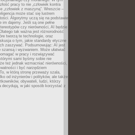
złość pracy to nie „człowiek kontra
le „człowiek z maszyną”. Wreszcie –
eligencja może stać się lustrem
ości. Algorytmy uczą się na podstawie
e im dajemy. Jeśli są one pełne
tereotypów czy nierówności, AI będzie
 Dlatego tak ważna jest różnorodność
óre tworzą te technologie, oraz
skusja o tym, jakie standardy etyczne
ch zaszywać. Podsumowując: AI jest
e szansą i wyzwaniem. Może ułatwiać
pomagać w pracy i rozwiązywać
którymi sami byśmy sobie nie
oże też jednak wzmacniać nierówności,
ywatności i być narzędziem
 To, w którą stronę przeważy szala,
lko od inżynierów i polityków, ale także
tkowników, obywateli, ludzi, którzy
 decydują, w jaki sposób korzystać z