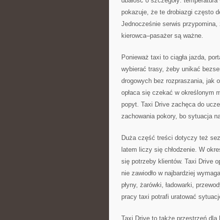
dbałość o szczegóły: temperatura 
pokazuje, że te drobiazgi często d
Jednocześnie serwis przypomina, ż
kierowca–pasażer są ważne.
Ponieważ taxi to ciągła jazda, po
wybierać trasy, żeby unikać bezs
drogowych bez rozpraszania, jak o
opłaca się czekać w określonym mi
popyt. Taxi Drive zachęca do uczen
zachowania pokory, bo sytuacja na
Duża część treści dotyczy też se
latem liczy się chłodzenie. W okr
się potrzeby klientów. Taxi Drive o
nie zawiodło w najbardziej wymaga
płyny, żarówki, ładowarki, przewo
pracy taxi potrafi uratować sytuacj
Taxi Drive to także przestrzeń dla 