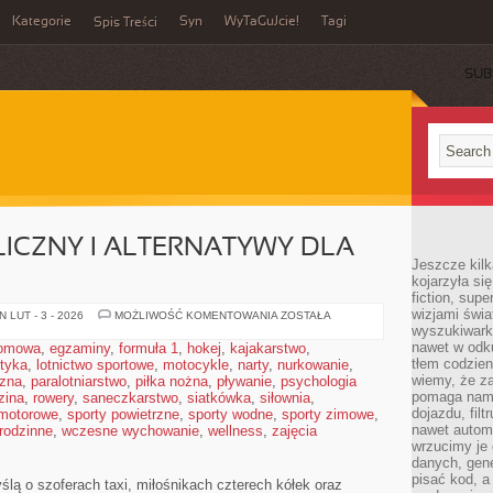
Kategorie
Syn
WyTaGuJcie!
Tagi
Spis Treści
SUB
ICZNY I ALTERNATYWY DLA
Jeszcze kilk
kojarzyła si
fiction, sup
wizjami świa
TRANSPORT
 LUT - 3 - 2026
MOŻLIWOŚĆ KOMENTOWANIA
ZOSTAŁA
PUBLICZNY
wyszukiwark
I
nawet w odku
domowa
,
egzaminy
,
formuła 1
,
hokej
,
kajakarstwo
,
ALTERNATYWY
tłem codzien
styka
,
lotnictwo sportowe
,
motocykle
,
narty
,
nurkowanie
DLA
,
AUT
wiemy, że za
czna
,
paralotniarstwo
,
piłka nożna
,
pływanie
,
psychologia
pomaga nam 
zina
,
rowery
,
saneczkarstwo
,
siatkówka
,
siłownia
,
dojazdu, fil
 motorowe
,
sporty powietrzne
,
sporty wodne
,
sporty zimowe
,
nawet autom
 rodzinne
,
wczesne wychowanie
,
wellness
,
zajęcia
wrzucimy je 
danych, gen
pisać kod, 
ślą o szoferach taxi, miłośnikach czterech kółek oraz