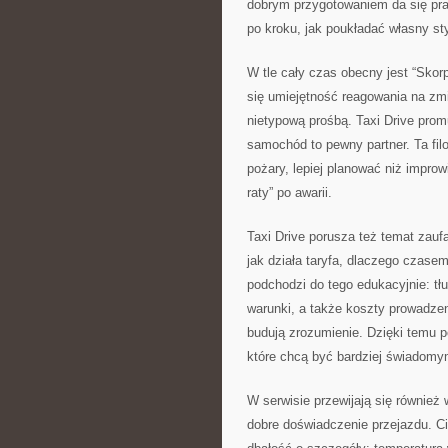
dobrym przygotowaniem da się prac
po kroku, jak poukładać własny st
W tle cały czas obecny jest “Skorp
się umiejętność reagowania na zmia
nietypową prośbą. Taxi Drive prom
samochód to pewny partner. Ta filoz
pożary, lepiej planować niż improw
raty” po awarii.
Taxi Drive porusza też temat zauf
jak działa taryfa, dlaczego czasem
podchodzi do tego edukacyjnie: t
warunki, a także koszty prowadzen
budują zrozumienie. Dzięki temu por
które chcą być bardziej świadomy
W serwisie przewijają się również 
dobre doświadczenie przejazdu. C