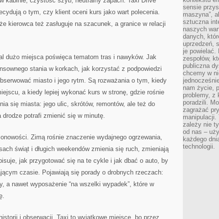
w kabinie, czystość szyb, neutralny zapach. Taxi Drive
sensie przys
ecydują o tym, czy klient oceni kurs jako wart polecenia.
maszyna”, a
sztuczna int
e kierowca też zasługuje na szacunek, a granice w relacji
naszych wart
danych, któr
uprzedzeń, s
je powielać.
rtal dużo miejsca poświęca tematom tras i nawyków. Jak
zespołów, kt
publiczna dy
ensownego stania w korkach, jak korzystać z podpowiedzi
chcemy w ni
bserwować miasto i jego rytm. Są rozważania o tym, kiedy
jednocześni
nam życie, 
ejscu, a kiedy lepiej wykonać kurs w stronę, gdzie rośnie
problemy, z 
poradzili. M
ia się miasta: jego ulic, skrótów, remontów, ale też do
zagrażać pr
 drodze potrafi zmienić się w minutę.
manipulacji.
zależy nie ty
od nas – uży
zonowości. Zimą rośnie znaczenie wydajnego ogrzewania,
każdego dnia
technologii.
esach świąt i długich weekendów zmienia się ruch, zmieniają
pisuje, jak przygotować się na te cykle i jak dbać o auto, by
jącym czasie. Pojawiają się porady o drobnych rzeczach:
dy, a nawet wyposażenie “na wszelki wypadek”, które w
ę.
historii i obserwacji. Taxi to wyjątkowe miejsce, bo przez