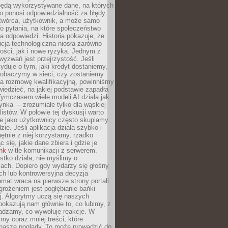
będą wykorzystywane dane, na których
o ponosi odpowiedzialność za błędy
 twórca, użytkownik, a może samo
o pytania, na które społeczeństwo
a odpowiedzi. Historia pokazuje, że
cja technologiczna niosła zarówno
ości, jak i nowe ryzyka. Jednym z
yzwań jest przejrzystość. Jeśli
yduje o tym, jaki kredyt dostaniemy,
 zobaczymy w sieci, czy zostaniemy
na rozmowę kwalifikacyjną, powinniśmy
iedzieć, na jakiej podstawie zapadła
Tymczasem wiele modeli AI działa jak
ynka” – zrozumiałe tylko dla wąskiej
listów. W połowie tej dyskusji warto
e jako użytkownicy często skupiamy
zie. Jeśli aplikacja działa szybko i
chętnie z niej korzystamy, rzadko
 się, jakie dane zbiera i gdzie je
ink
w tle komunikacji z serwerem.
tko działa, nie myślimy o
ach. Dopiero gdy wydarzy się głośny
ch lub kontrowersyjna decyzja
emat wraca na pierwsze strony portali.
rożeniem jest pogłębianie bańki
j. Algorytmy uczą się naszych
i pokazują nam głównie to, co lubimy, z
adzamy, co wywołuje reakcje. W
imy coraz mniej treści, które
 nasze poglądy. To może prowadzić do