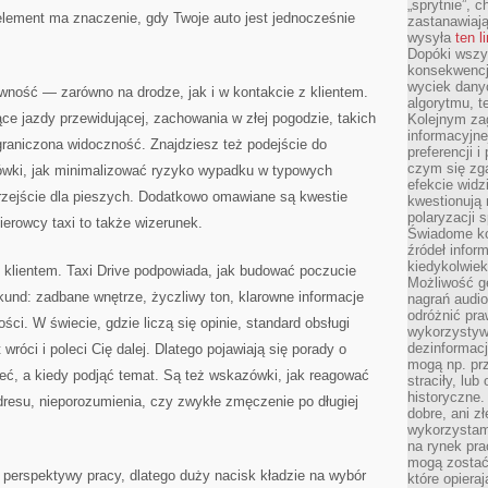
„sprytnie”, 
ement ma znaczenie, gdy Twoje auto jest jednocześnie
zastanawiając
wysyła
ten l
Dopóki wszys
konsekwencj
wyciek dany
wność — zarówno na drodze, jak i w kontakcie z klientem.
algorytmu, t
e jazdy przewidującej, zachowania w złej pogodzie, takich
Kolejnym zag
informacyjne
aniczona widoczność. Znajdziesz też podejście do
preferencji 
czym się zg
ówki, jak minimalizować ryzyko wypadku w typowych
efekcie widz
przejście dla pieszych. Dodatkowo omawiane są kwestie
kwestionują
polaryzacji 
erowcy taxi to także wizerunek.
Świadome ko
źródeł inform
kiedykolwiek
 klientem. Taxi Drive podpowiada, jak budować poczucie
Możliwość g
und: zadbane wnętrze, życzliwy ton, klarowne informacje
nagrań audio
odróżnić pra
ści. W świecie, gdzie liczą się opinie, standard obsługi
wykorzystyw
dezinformacj
róci i poleci Cię dalej. Dlatego pojawiają się porady o
mogą np. pr
zeć, a kiedy podjąć temat. Są też wskazówki, jak reagować
straciły, lu
historyczne.
dresu, nieporozumienia, czy zwykłe zmęczenie po długiej
dobre, ani zł
wykorzystam
na rynek pra
mogą zostać
 perspektywy pracy, dlatego duży nacisk kładzie na wybór
które opiera