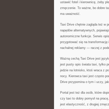
ustawić fotel i kierownicę, żeby pl
zmęczenie. To ważne, bo dobre tax
ma uważność.
Taxi Drive chętnie zagląda też w 
napędów alternatywnych, pojawiają 
autonomiczne funkcje. Serwis opisu
przygotować się na transformację 
nachalnej reklamy — raczej z podej
Ważną cechą Taxi Drive jest język,
jest pusty opis świata taxi, tylko
jedzie na lotnisko, ktoś wraca z p
nocy. Kierowca taxi jest często p
Drive przypomina o tym i uczy, jak
Portal jest też dla osób, które dop
czy taxi to dobry pomysł na pracę, 
jest elastyczność, z drugiej zmęcz