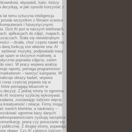
tkowników, obywateli, ludzi, którzy
 decydują, w jaki sposób korzystać z
a lat temu sztuczna inteligencja
ę przede wszystkim z filmami science
erkomputerami i futurystycznymi
ta. Dziś AI jest w naszych telefonach,
ach, aplikacjach do zdjęć, mapach, a
rzaczach. Stała się niewidzialnym
ności – działa, choć często nawet nie
 daną funkcją stoi właśnie ona. AI
wybierać muzykę, podpowiada trasy
truje spam w skrzynce mailowej, a
atycznie poprawia zdjęcia, zanim
do sieci. W pracy wspiera analizę
eruje raporty, pomaga programistom
a marketerom – tworzyć kampanie. W
alizuje obrazy badań, wspiera
i coraz częściej pojawia się w
, które pomagają lekarzom w
 decyzji. Z jednej strony to ogromna
ęki AI możemy szybciej wykonywać
zadania, zostawiając ludziom więcej
na kreatywność i relacje. Firmy mogą
ieć swoich klientów, a naukowcy –
zeszukiwać ogromne bazy danych.
pełnosprawnościami zyskują narzędzia
komunikację, pracę czy poruszanie się
 publicznej. Z drugiej strony, pojawiają
one obawy. Czy AI zabierze ludziom