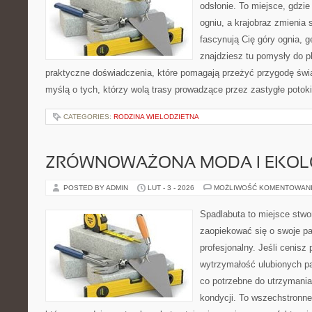
odsłonie. To miejsce, gdzie
ogniu, a krajobraz zmienia 
fascynują Cię góry ognia, g
znajdziesz tu pomysły do p
praktyczne doświadczenia, które pomagają przeżyć przygodę świ
myślą o tych, którzy wolą trasy prowadzące przez zastygłe potoki
CATEGORIES:
RODZINA WIELODZIETNA
ZRÓWNOWAŻONA MODA I EKOLO
POSTED BY ADMIN
LUT - 3 - 2026
MOŻLIWOŚĆ KOMENTOWAN
Spadlabuta to miejsce stwo
zaopiekować się o swoje pa
profesjonalny. Jeśli cenisz
wytrzymałość ulubionych pa
co potrzebne do utrzymania
kondycji. To wszechstronne