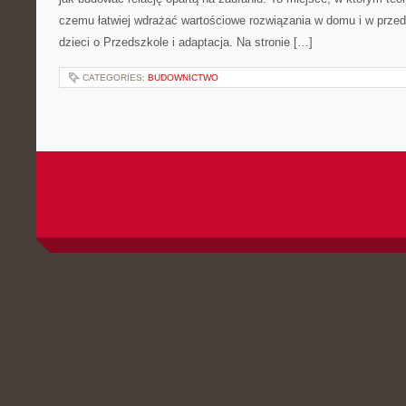
czemu łatwiej wdrażać wartościowe rozwiązania w domu i w prze
dzieci o Przedszkole i adaptacja. Na stronie […]
CATEGORIES:
BUDOWNICTWO