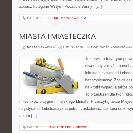
Zobacz kategorie Wstyd i Poczucie Winny i […]
CATEGORIES:
PROBLEMY W AKWARIUM
MIASTA I MIASTECZKA
POSTED BY ADMIN
LUT - 5 - 2026
MOŻLIWOŚĆ KOMENTOWAN
To serwis o turystyce po w
stworzony z myślą o osobac
lokalne ciekawostki i chcą
bezproblemowy. Znajdziesz 
na krótki wypad, a także p
To przestrzeń dla tych, któr
miłośników przygód i miejskiego klimatu. Przeczytaj także Miejsc
turystyczne. Lubelszczyzna potrafi zaskakiwać: raz kusi urokliw
razem […]
CATEGORIES:
FUNDACJE EKOLOGICZNE