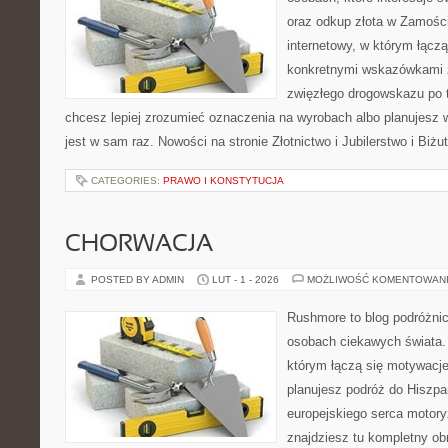
oraz odkup złota w Zamościu
internetowy, w którym łączą
konkretnymi wskazówkami 
zwięzłego drogowskazu po t
chcesz lepiej zrozumieć oznaczenia na wyrobach albo planujesz 
jest w sam raz. Nowości na stronie Złotnictwo i Jubilerstwo i Biżu
CATEGORIES:
PRAWO I KONSTYTUCJA
CHORWACJA
POSTED BY ADMIN
LUT - 1 - 2026
MOŻLIWOŚĆ KOMENTOWAN
Rushmore to blog podróżnic
osobach ciekawych świata. 
którym łączą się motywacje
planujesz podróż do Hiszpa
europejskiego serca motoryz
znajdziesz tu kompletny ob