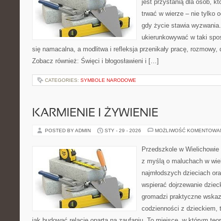
jest przystanią dla osób, k
trwać w wierze – nie tylko o
gdy życie stawia wyzwania.
ukierunkowywać w taki spo
się namacalna, a modlitwa i refleksja przenikały pracę, rozmowy, d
Zobacz również: Święci i błogosławieni i […]
CATEGORIES:
SYMBOLE NARODOWE
KARMIENIE I ŻYWIENIE
POSTED BY ADMIN
STY - 29 - 2026
MOŻLIWOŚĆ KOMENTOWA
Przedszkole w Wielichowie 
z myślą o maluchach w wie
najmłodszych dzieciach oraz
wspierać dojrzewanie dzie
gromadzi praktyczne wska
codzienności z dzieckiem, 
jak budować relację opartą na zaufaniu. To miejsce, w którym teor