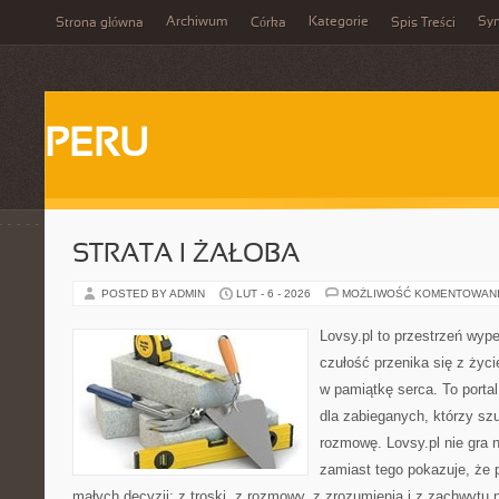
Archiwum
Kategorie
Sy
Strona główna
Córka
Spis Treści
PERU
STRATA I ŻAŁOBA
POSTED BY ADMIN
LUT - 6 - 2026
MOŻLIWOŚĆ KOMENTOWAN
Lovsy.pl to przestrzeń wyp
czułość przenika się z życ
w pamiątkę serca. To portal
dla zabieganych, którzy sz
rozmowę. Lovsy.pl nie gra 
zamiast tego pokazuje, że 
małych decyzji: z troski, z rozmowy, z zrozumienia i z zachwytu 