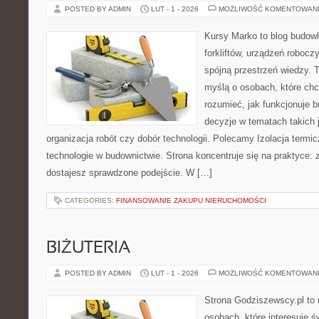
POSTED BY ADMIN
LUT - 1 - 2026
MOŻLIWOŚĆ KOMENTOWAN
Kursy Marko to blog budowl
forkliftów, urządzeń robocz
spójną przestrzeń wiedzy. 
myślą o osobach, które chc
rozumieć, jak funkcjonuje 
decyzje w tematach takich 
organizacja robót czy dobór technologii. Polecamy Izolacja termi
technologie w budownictwie. Strona koncentruje się na praktyce:
dostajesz sprawdzone podejście. W […]
CATEGORIES:
FINANSOWANIE ZAKUPU NIERUCHOMOŚCI
BIŻUTERIA
POSTED BY ADMIN
LUT - 1 - 2026
MOŻLIWOŚĆ KOMENTOWAN
Strona Godziszewscy.pl to 
osobach, które interesuje ś