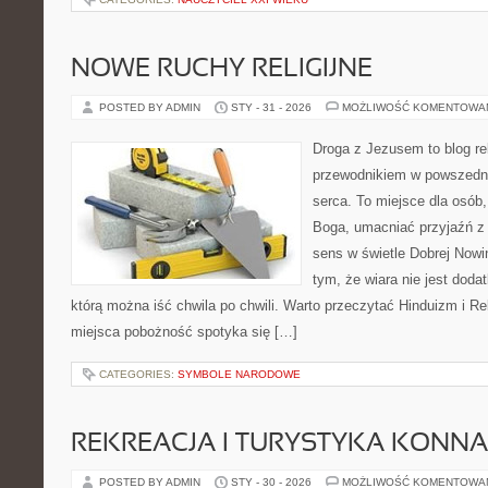
NOWE RUCHY RELIGIJNE
POSTED BY ADMIN
STY - 31 - 2026
MOŻLIWOŚĆ KOMENTOWA
Droga z Jezusem to blog rel
przewodnikiem w powszedni
serca. To miejsce dla osób,
Boga, umacniać przyjaźń 
sens w świetle Dobrej Nowin
tym, że wiara nie jest doda
którą można iść chwila po chwili. Warto przeczytać Hinduizm i Rel
miejsca pobożność spotyka się […]
CATEGORIES:
SYMBOLE NARODOWE
REKREACJA I TURYSTYKA KONNA
POSTED BY ADMIN
STY - 30 - 2026
MOŻLIWOŚĆ KOMENTOWA