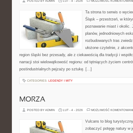
POSTED BY ADMIN
LUT - 4 - 2026
MOŻLIWOŚĆ KOMENTOWAN
Ta strona to serwis o wyci
Śląsk – przestrzeń, w który
poznawanie miast i okolic.
planów, jednodniowych eska
rozbudowanych tras zwiedza
ułożone czytelnie, z akcen
region śląski bez przesady, ale z ciekawością dla tradycji i wspó
narracji stoi wielowątkowość regionu: od tętniących życiem centr
postindustrialnych pejzaży po sztukę. […]
CATEGORIES:
LEGENDY I MITY
MORZA
POSTED BY ADMIN
LUT - 4 - 2026
MOŻLIWOŚĆ KOMENTOWAN
Vulcans to blog turystyczny
zobaczyć potęgę natury w je