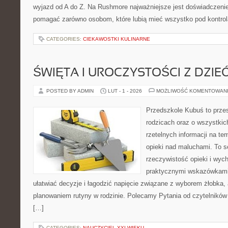
wyjazd od A do Z. Na Rushmore najważniejsze jest doświadczenie.
pomagać zarówno osobom, które lubią mieć wszystko pod kontrolą
CATEGORIES:
CIEKAWOSTKI KULINARNE
ŚWIĘTA I UROCZYSTOŚCI Z DZIE
POSTED BY ADMIN
LUT - 1 - 2026
MOŻLIWOŚĆ KOMENTOWAN
Przedszkole Kubuś to prze
rodzicach oraz o wszystkic
rzetelnych informacji na te
opieki nad maluchami. To s
rzeczywistość opieki i wyc
praktycznymi wskazówkami.
ułatwiać decyzje i łagodzić napięcie związane z wyborem żłobka, 
planowaniem rutyny w rodzinie. Polecamy Pytania od czytelników
[…]
CATEGORIES:
NAUCZYCIEL XXI WIEKU