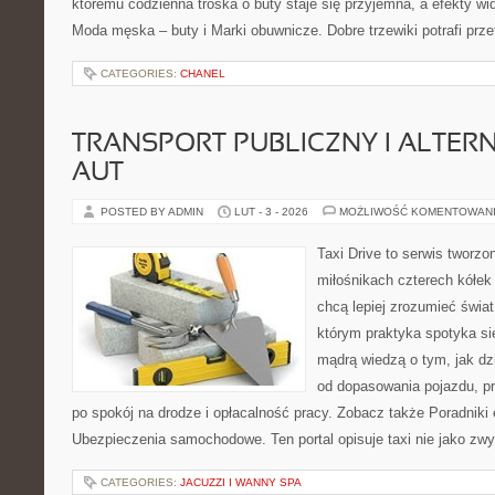
któremu codzienna troska o buty staje się przyjemna, a efekty wid
Moda męska – buty i Marki obuwnicze. Dobre trzewiki potrafi prze
CATEGORIES:
CHANEL
TRANSPORT PUBLICZNY I ALTER
AUT
POSTED BY ADMIN
LUT - 3 - 2026
MOŻLIWOŚĆ KOMENTOWAN
Taxi Drive to serwis tworzo
miłośnikach czterech kółek
chcą lepiej zrozumieć świa
którym praktyka spotyka si
mądrą wiedzą o tym, jak d
od dopasowania pojazdu, pr
po spokój na drodze i opłacalność pracy. Zobacz także Poradniki 
Ubezpieczenia samochodowe. Ten portal opisuje taxi nie jako zwy
CATEGORIES:
JACUZZI I WANNY SPA