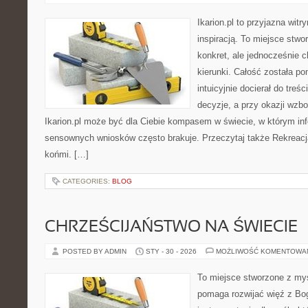
Ikarion.pl to przyjazna witr
inspiracją. To miejsce stwor
konkret, ale jednocześnie 
kierunki. Całość została p
intuicyjnie docierał do treśc
decyzje, a przy okazji wzb
Ikarion.pl może być dla Ciebie kompasem w świecie, w którym info
sensownych wniosków często brakuje. Przeczytaj także Rekreacja
końmi. […]
CATEGORIES:
BLOG
CHRZEŚCIJAŃSTWO NA ŚWIECIE
POSTED BY ADMIN
STY - 30 - 2026
MOŻLIWOŚĆ KOMENTOWA
To miejsce stworzone z myś
pomaga rozwijać więź z Bo