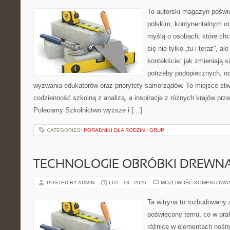
To autorski magazyn poświę
polskim, kontynentalnym or
myślą o osobach, które chc
się nie tylko „tu i teraz”, 
kontekście: jak zmieniają s
potrzeby podopiecznych, oc
wyzwania edukatorów oraz priorytety samorządów. To miejsce stw
codzienność szkolną z analizą, a inspiracje z różnych krajów prz
Polecamy Szkolnictwo wyższe i […]
CATEGORIES:
PORADNIKI DLA RODZIN I GRUP
TECHNOLOGIE OBRÓBKI DREWN
POSTED BY ADMIN
LUT - 13 - 2026
MOŻLIWOŚĆ KOMENTOWA
Ta witryna to rozbudowany 
poświęcony temu, co w prak
różnicę w elementach nośn