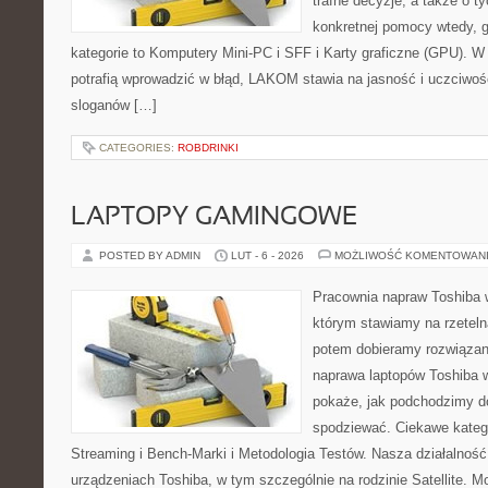
trafne decyzje, a także o ty
konkretnej pomocy wtedy, g
kategorie to Komputery Mini-PC i SFF i Karty graficzne (GPU). W
potrafią wprowadzić w błąd, LAKOM stawia na jasność i uczciwoś
sloganów […]
CATEGORIES:
ROBDRINKI
LAPTOPY GAMINGOWE
POSTED BY ADMIN
LUT - 6 - 2026
MOŻLIWOŚĆ KOMENTOWAN
Pracownia napraw Toshiba 
którym stawiamy na rzeteln
potem dobieramy rozwiązanie
naprawa laptopów Toshiba w
pokaże, jak podchodzimy d
spodziewać. Ciekawe kateg
Streaming i Bench-Marki i Metodologia Testów. Nasza działalność
urządzeniach Toshiba, w tym szczególnie na rodzinie Satellite. M