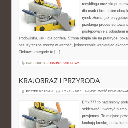
recyklingu oraz skupu suro
dla osób i firm, które chcą l
rynek złomu, jak przygotow
przebiega proces sortowani
postępowanie z odpadami m
środowiska, jak i dla portfela. Strona skupia się na praktyce: pok
bezużyteczne rzeczy w wartość, jednocześnie wspierając ekono
Ciekawe kategorie to […]
CATEGORIES:
PORADNIK ZAKUPOWY
KRAJOBRAZ I PRZYRODA
POSTED BY ADMIN
LUT - 21 - 2026
MOŻLIWOŚĆ KOMENTOWA
Elfiki777 to natchniony port
szkicować i tworzyć pismo
przyjemny. To miejsce pows
kochają kreskę, cenią kart