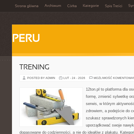
Archiwum
Kategorie
Sy
Strona główna
Córka
Spis Treści
PERU
TRENING
POSTED BY ADMIN
LUT - 24 - 2026
MOŻLIWOŚĆ KOMENTOWA
12ton.pl to platforma dla o
formę, zmienić sylwetkę ora
serwis, w którym aktywność
zdrowiem, a podejście do ce
szukasz sprawdzonych kier
uporządkować swoje nawyki, 
dopasowane do codzienności, a nie do ideałów z plakatu. Kategori