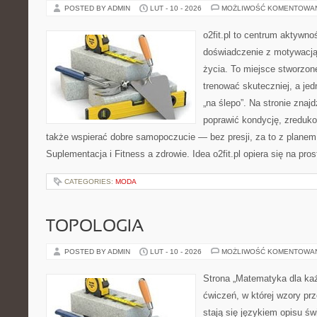
POSTED BY ADMIN
LUT - 10 - 2026
MOŻLIWOŚĆ KOMENTOWA
o2fit.pl to centrum aktywnoś
doświadczenie z motywacją 
życia. To miejsce stworzon
trenować skuteczniej, a jed
„na ślepo”. Na stronie znaj
poprawić kondycję, zreduk
także wspierać dobre samopoczucie — bez presji, za to z planem
Suplementacja i Fitness a zdrowie. Idea o2fit.pl opiera się na pr
CATEGORIES:
MODA
TOPOLOGIA
POSTED BY ADMIN
LUT - 10 - 2026
MOŻLIWOŚĆ KOMENTOWA
Strona „Matematyka dla każ
ćwiczeń, w której wzory prz
stają się językiem opisu ś