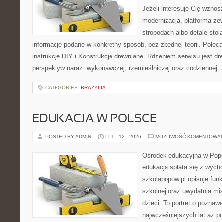
Jeżeli interesuje Cię wzno
modernizacja, platforma ze
stropodach albo detale stola
informacje podane w konkretny sposób, bez zbędnej teorii. Polec
instrukcje DIY i Konstrukcje drewniane. Rdzeniem serwisu jest dr
perspektyw naraz: wykonawczej, rzemieślniczej oraz codziennej. 
CATEGORIES:
BRAZYLIA
EDUKACJA W POLSCE
POSTED BY ADMIN
LUT - 12 - 2026
MOŻLIWOŚĆ KOMENTOWA
Ośrodek edukacyjna w Popo
edukacja splata się z wyc
szkolapopow.pl opisuje fun
szkolnej oraz uwydatnia m
dzieci. To portret o poznaw
najwcześniejszych lat aż p