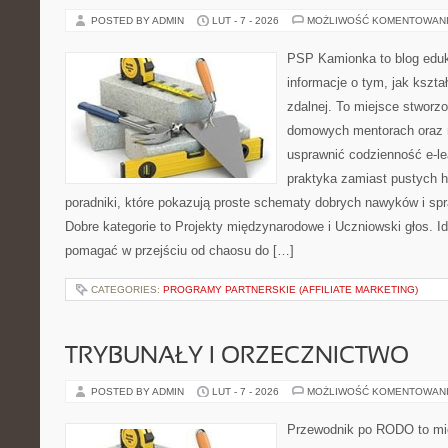
POSTED BY ADMIN
LUT - 7 - 2026
MOŻLIWOŚĆ KOMENTOWAN
PSP Kamionka to blog eduk
informacje o tym, jak kszta
zdalnej. To miejsce stworz
domowych mentorach oraz n
usprawnić codzienność e-lea
praktyka zamiast pustych h
poradniki, które pokazują proste schematy dobrych nawyków i s
Dobre kategorie to Projekty międzynarodowe i Uczniowski głos. Id
pomagać w przejściu od chaosu do […]
CATEGORIES:
PROGRAMY PARTNERSKIE (AFFILIATE MARKETING)
TRYBUNAŁY I ORZECZNICTWO
POSTED BY ADMIN
LUT - 7 - 2026
MOŻLIWOŚĆ KOMENTOWAN
Przewodnik po RODO to mie