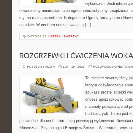
wykończeń. Jeśli interesuje
nowoczesny minimalizm albo ogród naturalistyczny, znajdziesz tu 
styl na realną przestrzeń. Kategorie to Ogrody tematyczne i Now
ogrodzie. W centrum naszej uwagi są […]
CATEGORIES:
USTERKI I NAPRAWY
ROZGRZEWKI I ĆWICZENIA WOK
POSTED BY ADMIN
LUT - 16 - 2026
MOŻLIWOŚĆ KOMENTOWA
To miejsce stworzyliśmy ja
którym doświadczenie spoty
szukasz prostej ścieżki we
chcesz uporządkować podst
materiały prowadzące od pr
trudniejszych. To nie jest z
przewodnik dla osób, które chcą pewniej ją wykonywać. Nowości 
Klasyczna i Psychologia i Emocje w Śpiewie. W centrum serwis