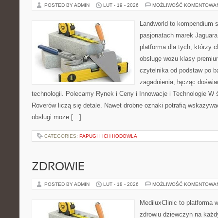
POSTED BY ADMIN
LUT - 19 - 2026
MOŻLIWOŚĆ KOMENTOWA
Landworld to kompendium s
pasjonatach marek Jaguara
platforma dla tych, którzy 
obsługę wozu klasy premiu
czytelnika od podstaw po b
zagadnienia, łącząc doświa
technologii. Polecamy Rynek i Ceny i Innowacje i Technologie W 
Roverów liczą się detale. Nawet drobne oznaki potrafią wskazywa
obsługi może […]
CATEGORIES:
PAPUGI I ICH HODOWLA
ZDROWIE
POSTED BY ADMIN
LUT - 18 - 2026
MOŻLIWOŚĆ KOMENTOWA
MediluxClinic to platforma 
zdrowiu dziewczyn na każdy