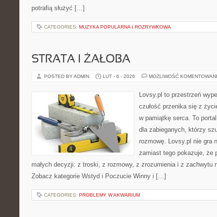
potrafią służyć […]
CATEGORIES:
MUZYKA POPULARNA I ROZRYWKOWA
STRATA I ŻAŁOBA
POSTED BY ADMIN
LUT - 6 - 2026
MOŻLIWOŚĆ KOMENTOWAN
Lovsy.pl to przestrzeń wyp
czułość przenika się z życ
w pamiątkę serca. To portal
dla zabieganych, którzy sz
rozmowę. Lovsy.pl nie gra 
zamiast tego pokazuje, że 
małych decyzji: z troski, z rozmowy, z zrozumienia i z zachwytu 
Zobacz kategorie Wstyd i Poczucie Winny i […]
CATEGORIES:
PROBLEMY W AKWARIUM