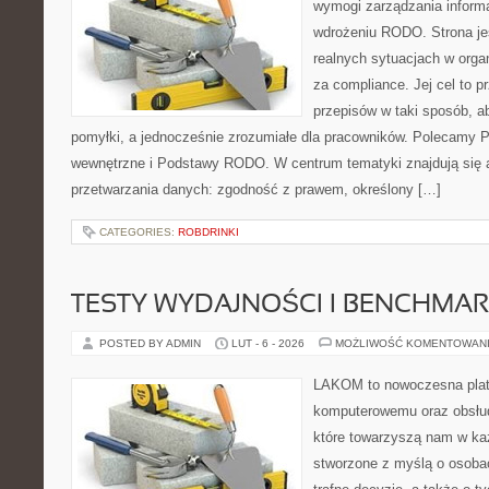
wymogi zarządzania informa
wdrożeniu RODO. Strona je
realnych sytuacjach w orga
za compliance. Jej cel to pr
przepisów w taki sposób, a
pomyłki, a jednocześnie zrozumiałe dla pracowników. Polecamy Po
wewnętrzne i Podstawy RODO. W centrum tematyki znajdują się a
przetwarzania danych: zgodność z prawem, określony […]
CATEGORIES:
ROBDRINKI
TESTY WYDAJNOŚCI I BENCHMAR
POSTED BY ADMIN
LUT - 6 - 2026
MOŻLIWOŚĆ KOMENTOWAN
LAKOM to nowoczesna plat
komputerowemu oraz obsłud
które towarzyszą nam w ka
stworzone z myślą o osoba