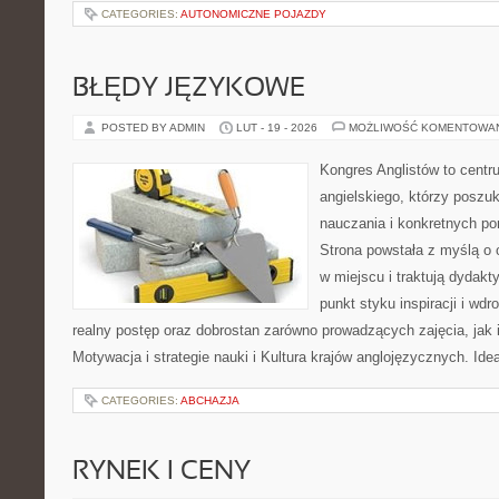
CATEGORIES:
AUTONOMICZNE POJAZDY
BŁĘDY JĘZYKOWE
POSTED BY ADMIN
LUT - 19 - 2026
MOŻLIWOŚĆ KOMENTOWA
Kongres Anglistów to centr
angielskiego, którzy poszu
nauczania i konkretnych po
Strona powstała z myślą o 
w miejscu i traktują dydakt
punkt styku inspiracji i wdr
realny postęp oraz dobrostan zarówno prowadzących zajęcia, jak
Motywacja i strategie nauki i Kultura krajów anglojęzycznych. Ide
CATEGORIES:
ABCHAZJA
RYNEK I CENY