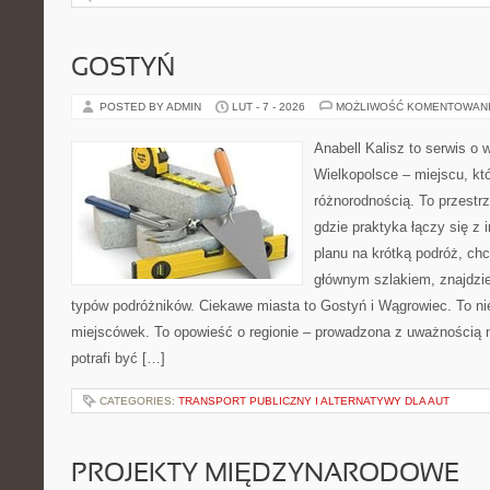
GOSTYŃ
POSTED BY ADMIN
LUT - 7 - 2026
MOŻLIWOŚĆ KOMENTOWAN
Anabell Kalisz to serwis o
Wielkopolsce – miejscu, kt
różnorodnością. To przestr
gdzie praktyka łączy się z i
planu na krótką podróż, ch
głównym szlakiem, znajdzie
typów podróżników. Ciekawe miasta to Gostyń i Wągrowiec. To nie
miejscówek. To opowieść o regionie – prowadzona z uważnością n
potrafi być […]
CATEGORIES:
TRANSPORT PUBLICZNY I ALTERNATYWY DLA AUT
PROJEKTY MIĘDZYNARODOWE