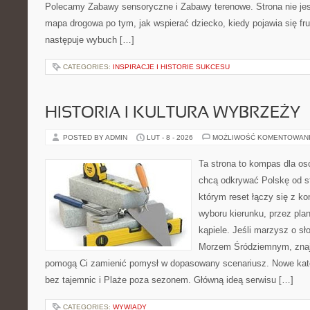
Polecamy Zabawy sensoryczne i Zabawy terenowe. Strona nie jest 
mapa drogowa po tym, jak wspierać dziecko, kiedy pojawia się fr
następuje wybuch […]
CATEGORIES:
INSPIRACJE I HISTORIE SUKCESU
HISTORIA I KULTURA WYBRZEŻY
POSTED BY ADMIN
LUT - 8 - 2026
MOŻLIWOŚĆ KOMENTOWAN
Ta strona to kompas dla os
chcą odkrywać Polskę od st
którym reset łączy się z k
wyboru kierunku, przez pla
kąpiele. Jeśli marzysz o s
Morzem Śródziemnym, znajdz
pomogą Ci zamienić pomysł w dopasowany scenariusz. Nowe kateg
bez tajemnic i Plaże poza sezonem. Główną ideą serwisu […]
CATEGORIES:
WYWIADY