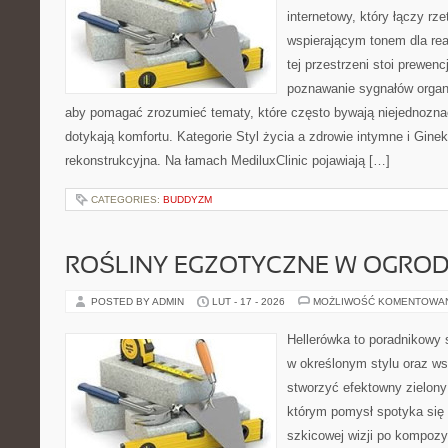
internetowy, który łączy rz
wspierającym tonem dla re
tej przestrzeni stoi prewen
poznawanie sygnałów organ
aby pomagać zrozumieć tematy, które często bywają niejednozna
dotykają komfortu. Kategorie Styl życia a zdrowie intymne i Ginek
rekonstrukcyjna. Na łamach MediluxClinic pojawiają […]
CATEGORIES:
BUDDYZM
ROŚLINY EGZOTYCZNE W OGROD
POSTED BY ADMIN
LUT - 17 - 2026
MOŻLIWOŚĆ KOMENTOWA
Hellerówka to poradnikowy
w określonym stylu oraz w
stworzyć efektowny zielony
którym pomysł spotyka się 
szkicowej wizji po kompozy