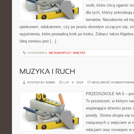
osób, które chcą ogarnić m
dla tych, którzy potrzebują
tematów. Niezależnie od te
opiekunem, edukatorem, czy po prostu dorosłym uczącym się, zna
wyjaśnienia, które prowadzą krok po kroku. Zobacz także Algebr
Ideą serwisu jest […]
CATEGORIES:
METAMORFOZY WNĘTRZ
MUZYKA I RUCH
POSTED BY ADMIN
LUT - 9 - 2026
MOŻLIWOŚĆ KOMENTOWAN
PRZEDSZKOLE NA 5 – porta
To przestrzeń, w którym na
wspierające dziecko przez 
porady. Strona skupia się n
związanych z wejściem w n
relacjami oraz rozwojem w